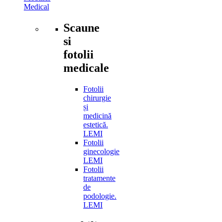
Medical
Scaune
si
fotolii
medicale
Fotolii
chirurgie
și
medicină
estetică.
LEMI
Fotolii
ginecologie
LEMI
Fotolii
tratamente
de
podologie.
LEMI