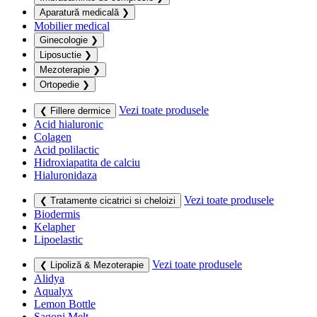
Aparatură medicală
❯
Mobilier medical
Ginecologie
❯
Liposuctie
❯
Mezoterapie
❯
Ortopedie
❯
Vezi toate produsele
❮ Fillere dermice
Acid hialuronic
Colagen
Acid polilactic
Hidroxiapatita de calciu
Hialuronidaza
Vezi toate produsele
❮ Tratamente cicatrici si cheloizi
Biodermis
Kelapher
Lipoelastic
Vezi toate produsele
❮ Lipoliză & Mezoterapie
Alidya
Aqualyx
Lemon Bottle
Sagoni Melt