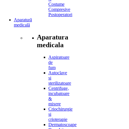
Costume
Compresive
Postoperatori
Aparatură
medicală
Aparatura
medicala
Aspiratoare
de
fum
Autoclave
si
sterilizatoare
Centrifuge,
incubatoare
&
mixere
Criochirurgie
si
crioterapie
Dermatoscoape