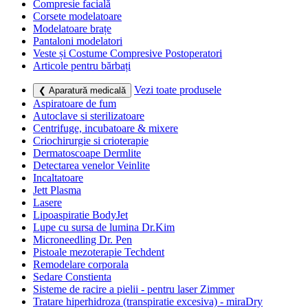
Compresie facială
Corsete modelatoare
Modelatoare brațe
Pantaloni modelatori
Veste și Costume Compresive Postoperatori
Articole pentru bărbați
Vezi toate produsele
❮ Aparatură medicală
Aspiratoare de fum
Autoclave si sterilizatoare
Centrifuge, incubatoare & mixere
Criochirurgie si crioterapie
Dermatoscoape Dermlite
Detectarea venelor Veinlite
Incaltatoare
Jett Plasma
Lasere
Lipoaspiratie BodyJet
Lupe cu sursa de lumina Dr.Kim
Microneedling Dr. Pen
Pistoale mezoterapie Techdent
Remodelare corporala
Sedare Constienta
Sisteme de racire a pielii - pentru laser Zimmer
Tratare hiperhidroza (transpiratie excesiva) - miraDry