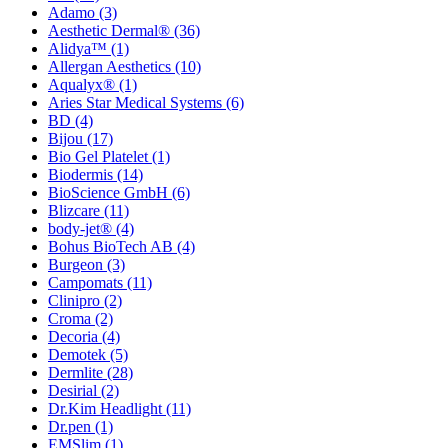
Adamo
(3)
Aesthetic Dermal®
(36)
Alidya™
(1)
Allergan Aesthetics
(10)
Aqualyx®
(1)
Aries Star Medical Systems
(6)
BD
(4)
Bijou
(17)
Bio Gel Platelet
(1)
Biodermis
(14)
BioScience GmbH
(6)
Blizcare
(11)
body-jet®
(4)
Bohus BioTech AB
(4)
Burgeon
(3)
Campomats
(11)
Clinipro
(2)
Croma
(2)
Decoria
(4)
Demotek
(5)
Dermlite
(28)
Desirial
(2)
Dr.Kim Headlight
(11)
Dr.pen
(1)
EMSlim
(1)