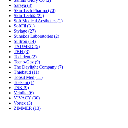
Sammi Glory Co
(2)
Saraya
(3)
Skin Tech Pharma
(70)
Skin Tech®
(22)
Soft Medical Aesthetics
(1)
SoftFil
(31)
Stylage
(27)
Sunekos Laboratories
(2)
Surtron
(14)
TAUMED
(5)
TBH
(3)
Techdent
(2)
Tecno-Gaz
(9)
The Daylight Company
(7)
Thiebaud
(11)
Topsil Med
(11)
Toskani
(1)
TSK
(9)
Veinlite
(6)
VIVACY
(30)
Vortex
(3)
ZIMMER
(13)