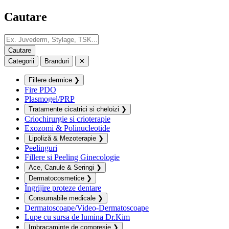
Cautare
Categorii
Branduri
✕
Fillere dermice
❯
Fire PDO
Plasmogel/PRP
Tratamente cicatrici si cheloizi
❯
Criochirurgie si crioterapie
Exozomi & Polinucleotide
Lipoliză & Mezoterapie
❯
Peelinguri
Fillere si Peeling Ginecologie
Ace, Canule & Seringi
❯
Dermatocosmetice
❯
Îngrijire proteze dentare
Consumabile medicale
❯
Dermatoscoape/Video-Dermatoscoape
Lupe cu sursa de lumina Dr.Kim
Imbracaminte de compresie
❯