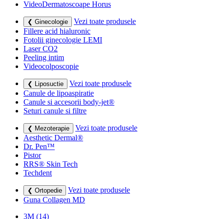
VideoDermatoscoape Horus
Vezi toate produsele
❮ Ginecologie
Fillere acid hialuronic
Fotolii ginecologie LEMI
Laser CO2
Peeling intim
Videocolposcopie
Vezi toate produsele
❮ Liposuctie
Canule de lipoaspiratie
Canule si accesorii body-jet®
Seturi canule si filtre
Vezi toate produsele
❮ Mezoterapie
Aesthetic Dermal®
Dr. Pen™
Pistor
RRS® Skin Tech
Techdent
Vezi toate produsele
❮ Ortopedie
Guna Collagen MD
3M
(14)