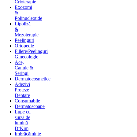
Crioterapie
Exozomi
&
Polinucleotide
Lipoliză
&
Mezoterapie
Peelinguri
Ortopedie
Fillere/Peelinguri
Ginecologie
Ace,
Canule &
Seringi
Dermatocosmetice
Adezivi
Proteze
Dentare
Consumabile
Dermatoscoape
Lupe cu
sursă de
lumină
DrKim
Imbrăcăminte