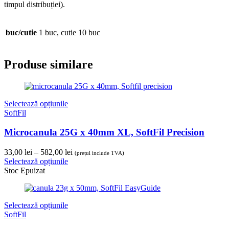
timpul distribuției).
buc/cutie
1 buc, cutie 10 buc
Produse similare
Selectează opțiunile
SoftFil
Microcanula 25G x 40mm XL, SoftFil Precision
Interval
33,00
lei
–
582,00
lei
(prețul include TVA)
de
Selectează opțiunile
prețuri:
Stoc Epuizat
33,00 lei
până
la
Selectează opțiunile
582,00 lei
SoftFil