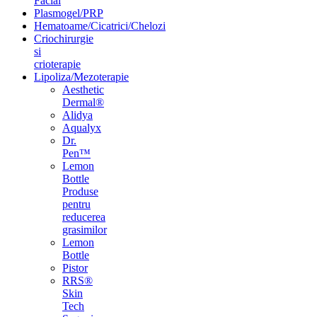
Facial
Plasmogel/PRP
Hematoame/Cicatrici/Chelozi
Criochirurgie
si
crioterapie
Lipoliza/Mezoterapie
Aesthetic
Dermal®
Alidya
Aqualyx
Dr.
Pen™
Lemon
Bottle
Produse
pentru
reducerea
grasimilor
Lemon
Bottle
Pistor
RRS®
Skin
Tech