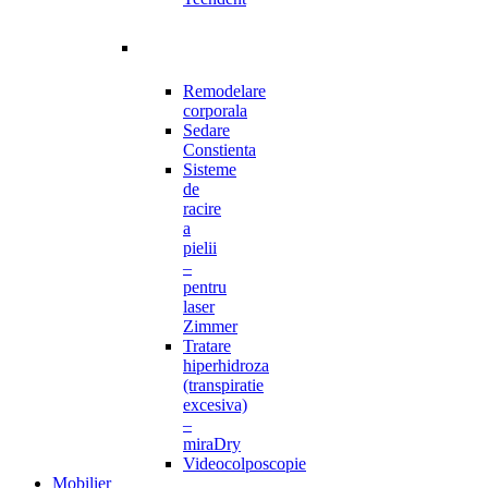
Remodelare
corporala
Sedare
Constienta
Sisteme
de
racire
a
pielii
–
pentru
laser
Zimmer
Tratare
hiperhidroza
(transpiratie
excesiva)
–
miraDry
Videocolposcopie
Mobilier