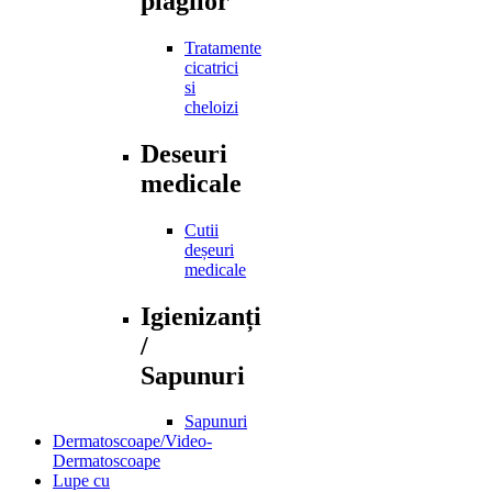
plagilor
Tratamente
cicatrici
si
cheloizi
Deseuri
medicale
Cutii
deșeuri
medicale
Igienizanți
/
Sapunuri
Sapunuri
Dermatoscoape/Video-
Dermatoscoape
Lupe cu