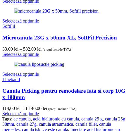
de
Selectează opțiunile
prețuri:
33,00 lei
până
Selectează opțiunile
la
SoftFil
582,00 lei
Microcanula 23G x 50mm XL, SoftFil Precision
Interval
33,00
lei
–
582,00
lei
(prețul include TVA)
de
Selectează opțiunile
prețuri:
33,00 lei
până
Selectează opțiunile
la
Thiebaud
582,00 lei
Canula Picking pentru remodelare fata si corp 10G
x 180mm
Interval
114,00
lei
–
1.140,00
lei
(prețul include TVA)
de
Selectează opțiunile
prețuri:
Tags:
ac canula
,
acid hialuronic cu canula
,
canula 25 g
,
canula 25g
114,00 lei
38mm
,
canula 27g
,
canula atraumatica
,
canula filler
,
canula
până
mercedes
,
canula tsk
,
ce este canula
,
injectare acid hialuronic cu