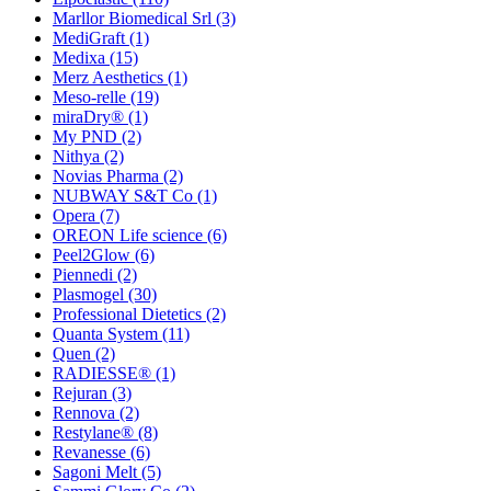
Marllor Biomedical Srl
(3)
MediGraft
(1)
Medixa
(15)
Merz Aesthetics
(1)
Meso-relle
(19)
miraDry®
(1)
My PND
(2)
Nithya
(2)
Novias Pharma
(2)
NUBWAY S&T Co
(1)
Opera
(7)
OREON Life science
(6)
Peel2Glow
(6)
Piennedi
(2)
Plasmogel
(30)
Professional Dietetics
(2)
Quanta System
(11)
Quen
(2)
RADIESSE®
(1)
Rejuran
(3)
Rennova
(2)
Restylane®
(8)
Revanesse
(6)
Sagoni Melt
(5)