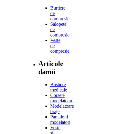
Burtiere
de
compresie
Salopete
de
compresie
Veste
de
compresie
Articole
damă
Bustiere
medicale
Corsete
modelatoare
Modelatoare
brațe
Pantaloni
modelatori
Veste
și