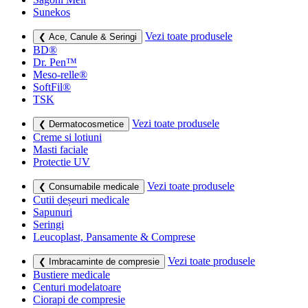
Sunekos
Vezi toate produsele
❮ Ace, Canule & Seringi
BD®
Dr. Pen™
Meso-relle®
SoftFil®
TSK
Vezi toate produsele
❮ Dermatocosmetice
Creme si lotiuni
Masti faciale
Protectie UV
Vezi toate produsele
❮ Consumabile medicale
Cutii deșeuri medicale
Sapunuri
Seringi
Leucoplast, Pansamente & Comprese
Vezi toate produsele
❮ Imbracaminte de compresie
Bustiere medicale
Centuri modelatoare
Ciorapi de compresie