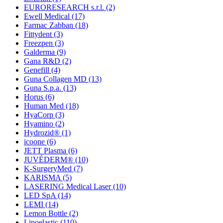
EURORESEARCH s.r.l.
(2)
Ewell Medical
(17)
Farmac Zabban
(18)
Fittydent
(3)
Freezpen
(3)
Galderma
(9)
Gana R&D
(2)
Genefill
(4)
Guna Collagen MD
(13)
Guna S.p.a.
(13)
Horus
(6)
Human Med
(18)
HyaCorp
(3)
Hyamino
(2)
Hydrozid®
(1)
icoone
(6)
JETT Plasma
(6)
JUVÉDERM®
(10)
K-SurgeryMed
(7)
KARISMA
(5)
LASERING Medical Laser
(10)
LED SpA
(14)
LEMI
(14)
Lemon Bottle
(2)
Lipoelastic
(110)