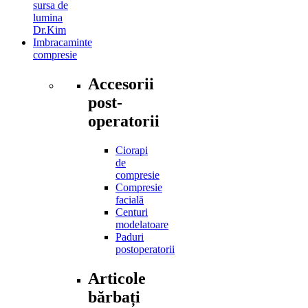
sursa de
lumina
Dr.Kim
Imbracaminte
compresie
Accesorii
post-
operatorii
Ciorapi
de
compresie
Compresie
facială
Centuri
modelatoare
Paduri
postoperatorii
Articole
bărbați