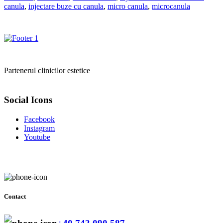
la
canula
,
injectare buze cu canula
,
micro canula
,
microcanula
1.140,00 lei
Partenerul clinicilor estetice
Social Icons
Facebook
Instagram
Youtube
Contact