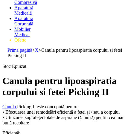
Compresivă
Aparatură
Medicală
Aparatură
Corporală
Mobilier
Medical
Oferte
Prima pagină
>
X
>
Canula pentru lipoaspiratia corpului si fetei
Picking II
Stoc Epuizat
Canula pentru lipoaspiratia
corpului si fetei Picking II
Canula
Picking II este concepută pentru:
• Efectuarea unei remodelări eficientă a feței și / sau a corpului
• Utilizarea suprafeței totale de aspirație (Σ mm2) pentru cea mai
bună recoltare
Eficienţă: