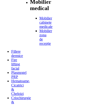
Mobilier
medical
Mobilier
cabinete
medicale
Mobilier
zona
de
recepție
Fillere
dermice
Fire
lifting
facial
Plasmogel
PRP
Hematoame,
Cicatrici
&
Cheloizi
Criochirurgie
&