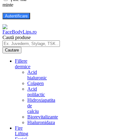
minte
Caută produse
Fillere
dermice
Acid
hialuronic
Colagen
Acid
polilactic
Hidroxiapatita
de
calciu
Biorevitalizante
Hialuronidaza
Fire
Lifting