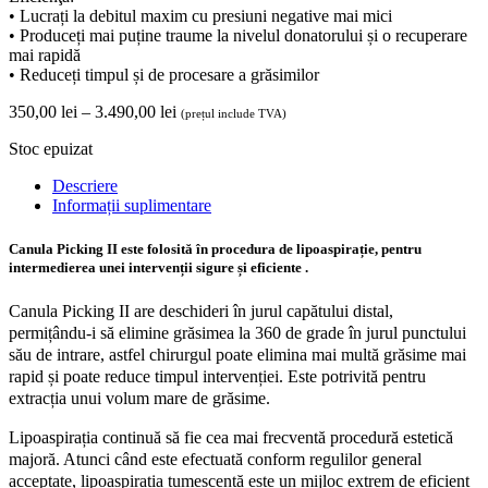
• Lucrați la debitul maxim cu presiuni negative mai mici
• Produceți mai puține traume la nivelul donatorului și o recuperare
mai rapidă
• Reduceți timpul și de procesare a grăsimilor
Interval
350,00
lei
–
3.490,00
lei
(prețul include TVA)
de
Stoc epuizat
prețuri:
350,00 lei
Descriere
până
Informații suplimentare
la
3.490,00 lei
Canula Picking II este folosită în procedura de lipoaspirație, pentru
intermedierea unei intervenții sigure și eficiente .
Canula Picking II are deschideri în jurul capătului distal,
permițându-i să elimine grăsimea la 360 de grade în jurul punctului
său de intrare, astfel chirurgul poate elimina mai multă grăsime mai
rapid și poate reduce timpul intervenției. Este potrivită pentru
extracția unui volum mare de grăsime.
Lipoaspirația continuă să fie cea mai frecventă procedură estetică
majoră. Atunci când este efectuată conform regulilor general
acceptate, lipoaspirația tumescentă este un mijloc extrem de eficient