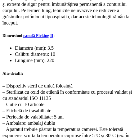
și extrem de sigur pentru îmbunătățirea permanentă a conturului
corpului. Pe termen lung, tehnicile neinvazive de reducere a
grăsimilor pot înlocui lipoaspirația, dar aceste tehnologii rămân la
început.
Dimensiuni
canulă Picking II
:
Diametru (mm): 3,5
Calibru diametru: 10
Lungime (mm): 220
Alte detalii:
– Dispozitiv steril de unică folosință
– Sterilizat cu oxid de etilenă în conformitate cu procesul validat și
cu standardul ISO 11135
– Cutie cu 10 articole
– Etichetă de trasabilitate
– Perioada de valabilitate: 5 ani
– Ambalare: ambalaj dublu
– Aparatul trebuie păstrat la temperatura camerei. Este tolerată
expunerea scurtă la temperaturi cuprinse între 5°C și 30°C (ex: în