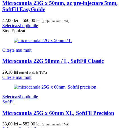
Microcanula 23G x 50mm, ac pre-injectare 5mm,
SoftFil EasyGuide
Interval
42,00
lei
–
660,00
lei
(prețul include TVA)
de
Selectează opțiunile
prețuri:
Stoc Epuizat
42,00 lei
până
la
Citește mai mult
660,00 lei
Microcanula 22G 50mm / L, SoftFil Classic
29,10
lei
(prețul include TVA)
Citește mai mult
Selectează opțiunile
SoftFil
Microcanula 25G x 60mm XL, SoftFil Precision
Interval
33,00
lei
–
582,00
lei
(prețul include TVA)