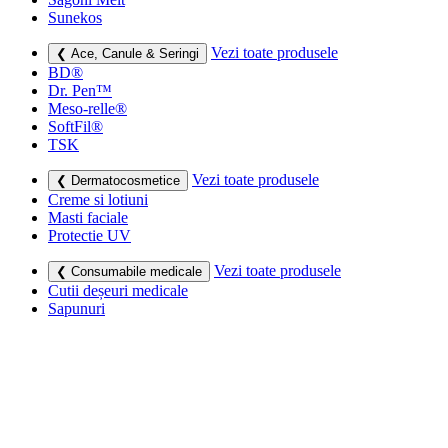
Sunekos
Vezi toate produsele
❮ Ace, Canule & Seringi
BD®
Dr. Pen™
Meso-relle®
SoftFil®
TSK
Vezi toate produsele
❮ Dermatocosmetice
Creme si lotiuni
Masti faciale
Protectie UV
Vezi toate produsele
❮ Consumabile medicale
Cutii deșeuri medicale
Sapunuri
Seringi
Leucoplast, Pansamente & Comprese
Vezi toate produsele
❮ Imbracaminte de compresie
Bustiere medicale
Centuri modelatoare
Ciorapi de compresie