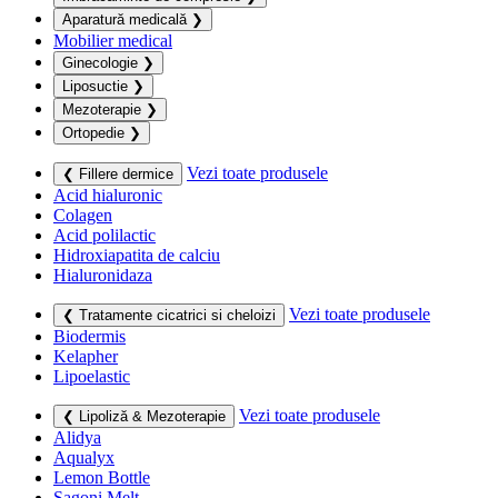
Aparatură medicală
❯
Mobilier medical
Ginecologie
❯
Liposuctie
❯
Mezoterapie
❯
Ortopedie
❯
Vezi toate produsele
❮ Fillere dermice
Acid hialuronic
Colagen
Acid polilactic
Hidroxiapatita de calciu
Hialuronidaza
Vezi toate produsele
❮ Tratamente cicatrici si cheloizi
Biodermis
Kelapher
Lipoelastic
Vezi toate produsele
❮ Lipoliză & Mezoterapie
Alidya
Aqualyx
Lemon Bottle
Sagoni Melt