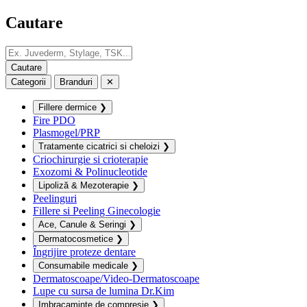
Cautare
Categorii
Branduri
✕
Fillere dermice
❯
Fire PDO
Plasmogel/PRP
Tratamente cicatrici si cheloizi
❯
Criochirurgie si crioterapie
Exozomi & Polinucleotide
Lipoliză & Mezoterapie
❯
Peelinguri
Fillere si Peeling Ginecologie
Ace, Canule & Seringi
❯
Dermatocosmetice
❯
Îngrijire proteze dentare
Consumabile medicale
❯
Dermatoscoape/Video-Dermatoscoape
Lupe cu sursa de lumina Dr.Kim
Imbracaminte de compresie
❯