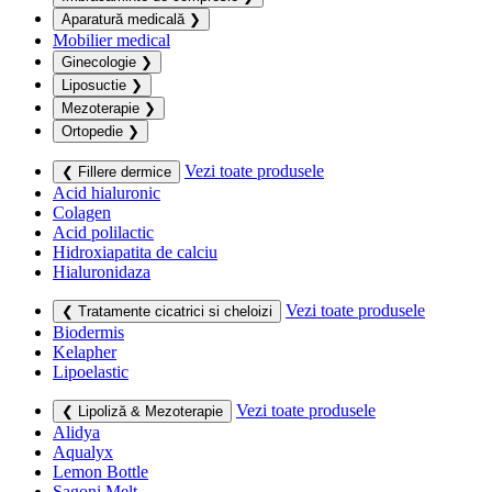
Aparatură medicală
❯
Mobilier medical
Ginecologie
❯
Liposuctie
❯
Mezoterapie
❯
Ortopedie
❯
Vezi toate produsele
❮ Fillere dermice
Acid hialuronic
Colagen
Acid polilactic
Hidroxiapatita de calciu
Hialuronidaza
Vezi toate produsele
❮ Tratamente cicatrici si cheloizi
Biodermis
Kelapher
Lipoelastic
Vezi toate produsele
❮ Lipoliză & Mezoterapie
Alidya
Aqualyx
Lemon Bottle
Sagoni Melt