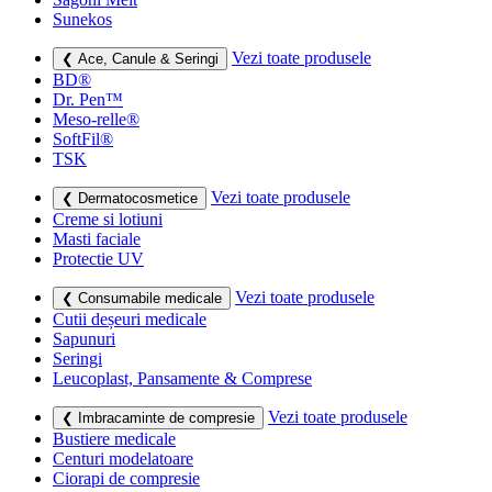
Sunekos
Vezi toate produsele
❮ Ace, Canule & Seringi
BD®
Dr. Pen™
Meso-relle®
SoftFil®
TSK
Vezi toate produsele
❮ Dermatocosmetice
Creme si lotiuni
Masti faciale
Protectie UV
Vezi toate produsele
❮ Consumabile medicale
Cutii deșeuri medicale
Sapunuri
Seringi
Leucoplast, Pansamente & Comprese
Vezi toate produsele
❮ Imbracaminte de compresie
Bustiere medicale
Centuri modelatoare
Ciorapi de compresie