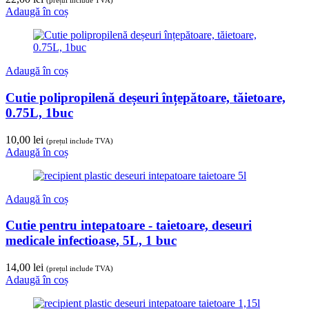
(prețul include TVA)
Adaugă în coș
Adaugă în coș
Cutie polipropilenă deșeuri înțepătoare, tăietoare,
0.75L, 1buc
10,00
lei
(prețul include TVA)
Adaugă în coș
Adaugă în coș
Cutie pentru intepatoare - taietoare, deseuri
medicale infectioase, 5L, 1 buc
14,00
lei
(prețul include TVA)
Adaugă în coș