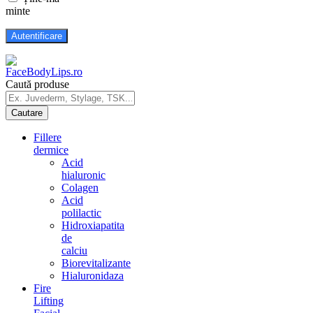
minte
Caută produse
Fillere
dermice
Acid
hialuronic
Colagen
Acid
polilactic
Hidroxiapatita
de
calciu
Biorevitalizante
Hialuronidaza
Fire
Lifting