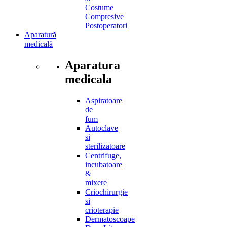
Costume
Compresive
Postoperatori
Aparatură
medicală
Aparatura
medicala
Aspiratoare
de
fum
Autoclave
si
sterilizatoare
Centrifuge,
incubatoare
&
mixere
Criochirurgie
si
crioterapie
Dermatoscoape