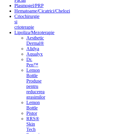
Facial
Plasmogel/PRP
Hematoame/Cicatrici/Chelozi
Criochirurgie
si
crioterapie
Lipoliza/Mezoterapie
Aesthetic
Dermal®
Alidya
Aqualyx
Dr.
Pen™
Lemon
Bottle
Produse
pentru
reducerea
grasimilor
Lemon
Bottle
Pistor
RRS®
Skin
Tech