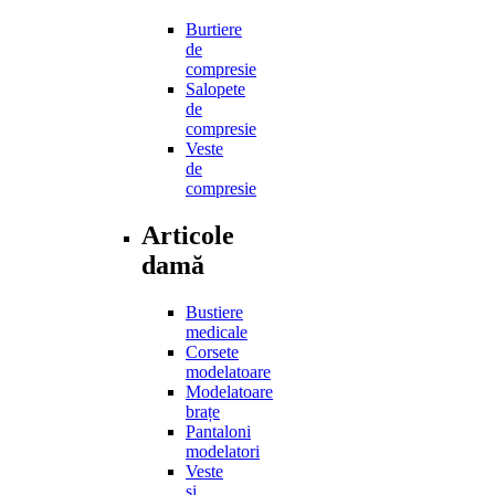
Burtiere
de
compresie
Salopete
de
compresie
Veste
de
compresie
Articole
damă
Bustiere
medicale
Corsete
modelatoare
Modelatoare
brațe
Pantaloni
modelatori
Veste
și