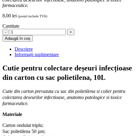
farmaceutice.
8,00
lei
(prețul include TVA)
Cantitate
Cutie
pentru
Adaugă în coș
colectare
deșeuri
Descriere
infecțioase
Informații suplimentare
din
carton
Cutie pentru colectare deșeuri infecțioase
cu
sac
din carton cu sac polietilena, 10L
polietilena,
10L,
Cutie din carton prevazuta cu sac din polietilena si colier pentru
1buc
quantity
colectarea deseurilor infectioase, anatomo patologice si toxice
farmaceutice.
Materiale
Carton ondulat triplu;
Sac polietilena 50 µm;