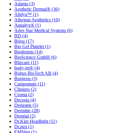
Adamo
(3)
Aesthetic Dermal®
(36)
Alidya™
(1)
Allergan Aesthetics
(10)
Aqualyx®
(1)
Aries Star Medical Systems
(6)
BD
(4)
Bijou
(17)
Bio Gel Platelet
(1)
Biodermis
(14)
BioScience GmbH
(6)
Blizcare
(11)
body-jet®
(4)
Bohus BioTech AB
(4)
Burgeon
(3)
Campomats
(11)
Clinipro
(2)
Croma
(2)
Decoria
(4)
Demotek
(5)
Dermlite
(28)
Desirial
(2)
Dr.Kim Headlight
(11)
Dr.pen
(1)
EMSlim
(1)