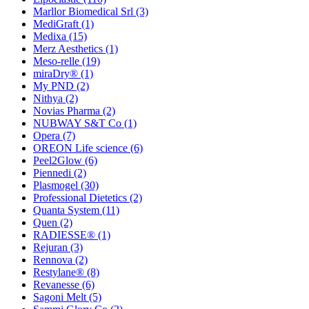
Marllor Biomedical Srl
(3)
MediGraft
(1)
Medixa
(15)
Merz Aesthetics
(1)
Meso-relle
(19)
miraDry®
(1)
My PND
(2)
Nithya
(2)
Novias Pharma
(2)
NUBWAY S&T Co
(1)
Opera
(7)
OREON Life science
(6)
Peel2Glow
(6)
Piennedi
(2)
Plasmogel
(30)
Professional Dietetics
(2)
Quanta System
(11)
Quen
(2)
RADIESSE®
(1)
Rejuran
(3)
Rennova
(2)
Restylane®
(8)
Revanesse
(6)
Sagoni Melt
(5)