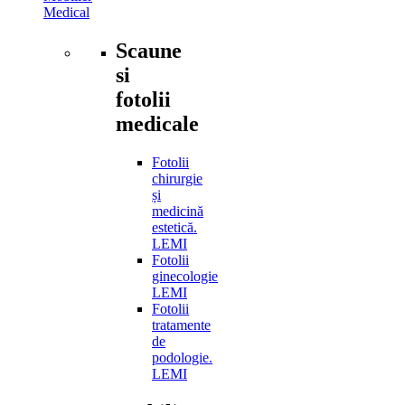
Medical
Scaune
si
fotolii
medicale
Fotolii
chirurgie
și
medicină
estetică.
LEMI
Fotolii
ginecologie
LEMI
Fotolii
tratamente
de
podologie.
LEMI