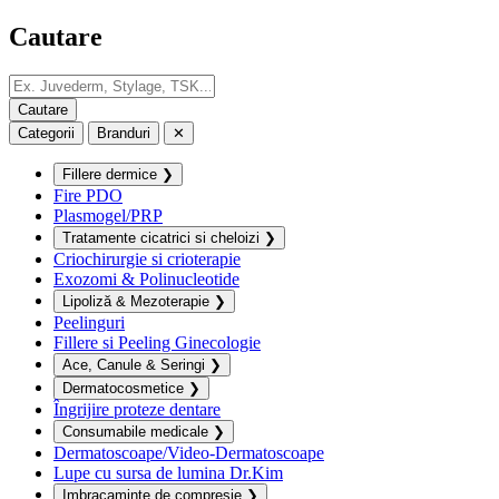
Cautare
Categorii
Branduri
✕
Fillere dermice
❯
Fire PDO
Plasmogel/PRP
Tratamente cicatrici si cheloizi
❯
Criochirurgie si crioterapie
Exozomi & Polinucleotide
Lipoliză & Mezoterapie
❯
Peelinguri
Fillere si Peeling Ginecologie
Ace, Canule & Seringi
❯
Dermatocosmetice
❯
Îngrijire proteze dentare
Consumabile medicale
❯
Dermatoscoape/Video-Dermatoscoape
Lupe cu sursa de lumina Dr.Kim
Imbracaminte de compresie
❯