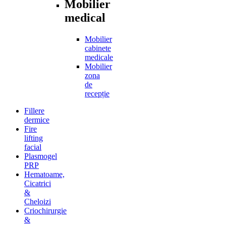
Mobilier
medical
Mobilier
cabinete
medicale
Mobilier
zona
de
recepție
Fillere
dermice
Fire
lifting
facial
Plasmogel
PRP
Hematoame,
Cicatrici
&
Cheloizi
Criochirurgie
&