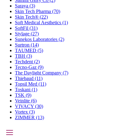
Sammi Glory Co
(2)
Saraya
(3)
Skin Tech Pharma
(70)
Skin Tech®
(22)
Soft Medical Aesthetics
(1)
SoftFil
(31)
Stylage
(27)
Sunekos Laboratories
(2)
Surtron
(14)
TAUMED
(5)
TBH
(3)
Techdent
(2)
Tecno-Gaz
(9)
The Daylight Company
(7)
Thiebaud
(11)
Topsil Med
(11)
Toskani
(1)
TSK
(9)
Veinlite
(6)
VIVACY
(30)
Vortex
(3)
ZIMMER
(13)