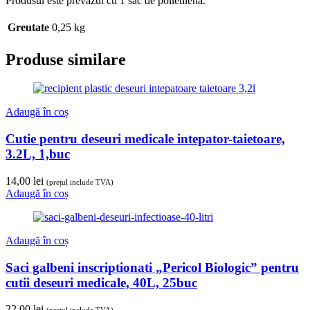
Produsul este prevazut cu 1 sac de polietilena.
Greutate
0,25 kg
Produse similare
Adaugă în coș
Cutie pentru deseuri medicale intepator-taietoare,
3.2L, 1,buc
14,00
lei
(prețul include TVA)
Adaugă în coș
Adaugă în coș
Saci galbeni inscriptionati „Pericol Biologic” pentru
cutii deseuri medicale, 40L, 25buc
22,00
lei