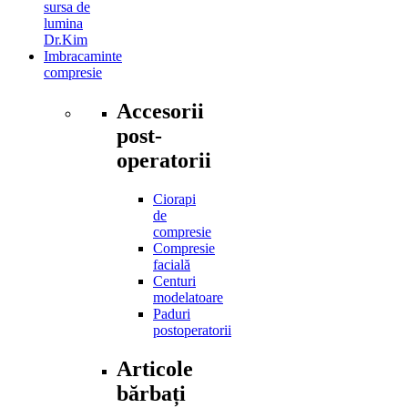
sursa de
lumina
Dr.Kim
Imbracaminte
compresie
Accesorii
post-
operatorii
Ciorapi
de
compresie
Compresie
facială
Centuri
modelatoare
Paduri
postoperatorii
Articole
bărbați