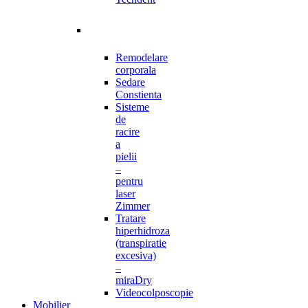
Remodelare
corporala
Sedare
Constienta
Sisteme
de
racire
a
pielii
–
pentru
laser
Zimmer
Tratare
hiperhidroza
(transpiratie
excesiva)
–
miraDry
Videocolposcopie
Mobilier