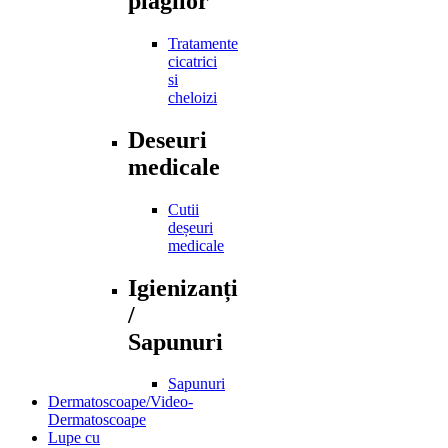
plagilor
Tratamente
cicatrici
si
cheloizi
Deseuri
medicale
Cutii
deșeuri
medicale
Igienizanți
/
Sapunuri
Sapunuri
Dermatoscoape/Video-
Dermatoscoape
Lupe cu