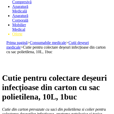
Compresivă
Aparatură
Medicală
Aparatură
Corporală
Mobilier
Medical
Oferte
Prima pagină
>
Consumabile medicale
>
Cutii deșeuri
medicale
>
Cutie pentru colectare deșeuri infecțioase din carton
cu sac polietilena, 10L, 1buc
Cutie pentru colectare deșeuri
infecțioase din carton cu sac
polietilena, 10L, 1buc
Cutie din carton prevazute cu saci din polietilena si colier pentru
colectarea deseurilor infectioase, anatomo patologice si toxice