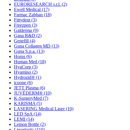
EURORESEARCH s.r.l.
(2)
Ewell Medical
(17)
Farmac Zabban
(18)
Fittydent
(3)
Freezpen
(3)
Galderma
(9)
Gana R&D
(2)
Genefill
(4)
Guna Collagen MD
(13)
Guna S.p.a.
(13)
Horus
(6)
Human Med
(18)
HyaCorp
(3)
Hyamino
(2)
Hydrozid®
(1)
icoone
(6)
JETT Plasma
(6)
JUVÉDERM®
(10)
K-SurgeryMed
(7)
KARISMA
(5)
LASERING Medical Laser
(10)
LED SpA
(14)
LEMI
(14)
Lemon Bottle
(2)
Lipoelastic
(110)