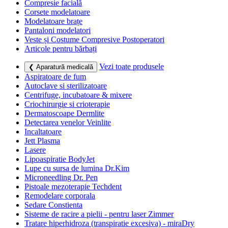
Compresie facială
Corsete modelatoare
Modelatoare brațe
Pantaloni modelatori
Veste și Costume Compresive Postoperatori
Articole pentru bărbați
Vezi toate produsele
❮ Aparatură medicală
Aspiratoare de fum
Autoclave si sterilizatoare
Centrifuge, incubatoare & mixere
Criochirurgie si crioterapie
Dermatoscoape Dermlite
Detectarea venelor Veinlite
Incaltatoare
Jett Plasma
Lasere
Lipoaspiratie BodyJet
Lupe cu sursa de lumina Dr.Kim
Microneedling Dr. Pen
Pistoale mezoterapie Techdent
Remodelare corporala
Sedare Constienta
Sisteme de racire a pielii - pentru laser Zimmer
Tratare hiperhidroza (transpiratie excesiva) - miraDry