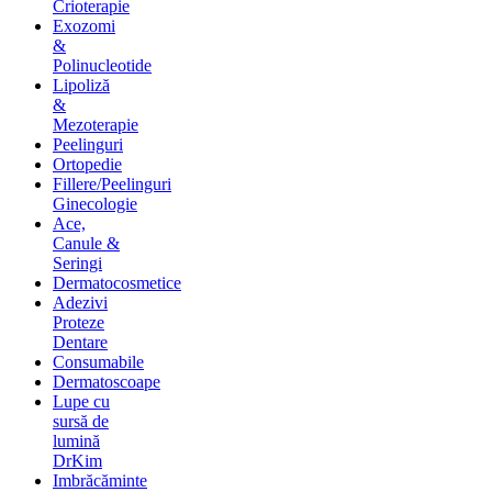
Crioterapie
Exozomi
&
Polinucleotide
Lipoliză
&
Mezoterapie
Peelinguri
Ortopedie
Fillere/Peelinguri
Ginecologie
Ace,
Canule &
Seringi
Dermatocosmetice
Adezivi
Proteze
Dentare
Consumabile
Dermatoscoape
Lupe cu
sursă de
lumină
DrKim
Imbrăcăminte