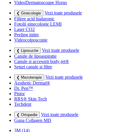
VideoDermatoscoape Horus
Vezi toate produsele
❮ Ginecologie
Fillere acid hialuronic
Fotolii ginecologie LEMI
Laser CO2
Peeling intim
Videocolposcopie
Vezi toate produsele
❮ Liposuctie
Canule de lipoaspiratie
Canule si accesorii body-jet®
Seturi canule si filtre
Vezi toate produsele
❮ Mezoterapie
Aesthetic Dermal®
Dr. Pen™
Pistor
RRS® Skin Tech
Techdent
Vezi toate produsele
❮ Ortopedie
Guna Collagen MD
3M
(14)