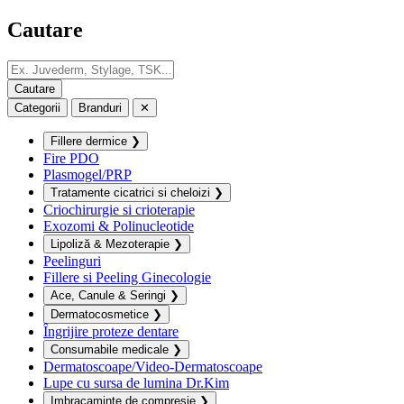
Cautare
Categorii
Branduri
✕
Fillere dermice
❯
Fire PDO
Plasmogel/PRP
Tratamente cicatrici si cheloizi
❯
Criochirurgie si crioterapie
Exozomi & Polinucleotide
Lipoliză & Mezoterapie
❯
Peelinguri
Fillere si Peeling Ginecologie
Ace, Canule & Seringi
❯
Dermatocosmetice
❯
Îngrijire proteze dentare
Consumabile medicale
❯
Dermatoscoape/Video-Dermatoscoape
Lupe cu sursa de lumina Dr.Kim
Imbracaminte de compresie
❯