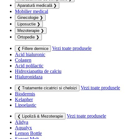
Aparatură medicală
❯
Mobilier medical
Ginecologie
❯
Liposuctie
❯
Mezoterapie
❯
Ortopedie
❯
Vezi toate produsele
❮ Fillere dermice
Acid hialuronic
Colagen
Acid polilactic
Hidroxiapatita de calciu
Hialuronidaza
Vezi toate produsele
❮ Tratamente cicatrici si cheloizi
Biodermis
Kelapher
Lipoelastic
Vezi toate produsele
❮ Lipoliză & Mezoterapie
Alidya
Aqualyx
Lemon Bottle
Sagoni Melt