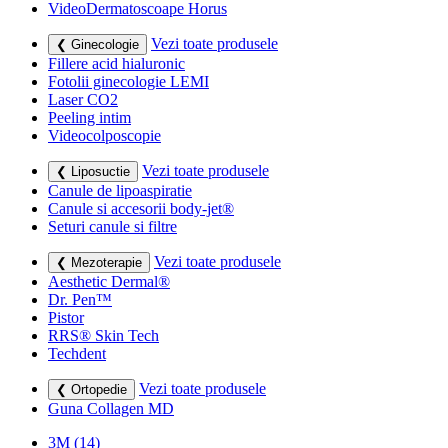
VideoDermatoscoape Horus
Vezi toate produsele
❮ Ginecologie
Fillere acid hialuronic
Fotolii ginecologie LEMI
Laser CO2
Peeling intim
Videocolposcopie
Vezi toate produsele
❮ Liposuctie
Canule de lipoaspiratie
Canule si accesorii body-jet®
Seturi canule si filtre
Vezi toate produsele
❮ Mezoterapie
Aesthetic Dermal®
Dr. Pen™
Pistor
RRS® Skin Tech
Techdent
Vezi toate produsele
❮ Ortopedie
Guna Collagen MD
3M
(14)