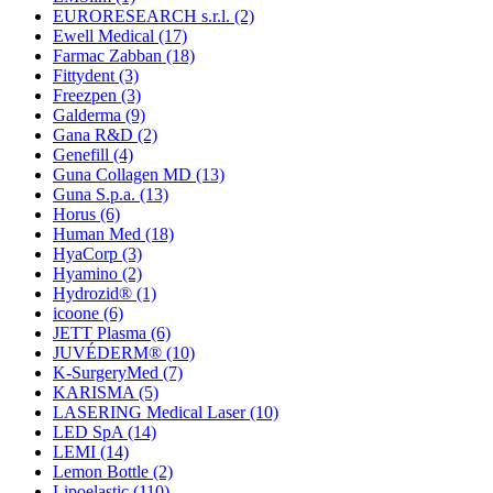
EURORESEARCH s.r.l.
(2)
Ewell Medical
(17)
Farmac Zabban
(18)
Fittydent
(3)
Freezpen
(3)
Galderma
(9)
Gana R&D
(2)
Genefill
(4)
Guna Collagen MD
(13)
Guna S.p.a.
(13)
Horus
(6)
Human Med
(18)
HyaCorp
(3)
Hyamino
(2)
Hydrozid®
(1)
icoone
(6)
JETT Plasma
(6)
JUVÉDERM®
(10)
K-SurgeryMed
(7)
KARISMA
(5)
LASERING Medical Laser
(10)
LED SpA
(14)
LEMI
(14)
Lemon Bottle
(2)
Lipoelastic
(110)