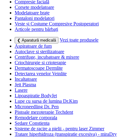
Compresie facială
Corsete modelatoare
Modelatoare brațe
Pantaloni modelatori
Veste și Costume Compresive Postoperatori
Articole pentru bărbați
Vezi toate produsele
❮ Aparatură medicală
Aspiratoare de fum
Autoclave si sterilizatoare
Centrifuge, incubatoare & mixere
Criochirurgie si crioterapie
Dermatoscoape Dermlite
Detectarea venelor Veinlite
Incaltatoare
Jett Plasma
Lasere
Lipoaspiratie BodyJet
Lupe cu sursa de lumina Dr.Kim
Microneedling Dr. Pen
Pistoale mezoterapie Techdent
Remodelare corporala
Sedare Constienta
Sisteme de racire a pielii - pentru laser Zimmer
Tratare hiperhidroza (transpiratie excesiva) - miraDry