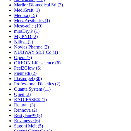
Marllor Biomedical Srl
(3)
MediGraft
(1)
Medixa
(15)
Merz Aesthetics
(1)
Meso-relle
(19)
miraDry®
(1)
My PND
(2)
Nithya
(2)
Novias Pharma
(2)
NUBWAY S&T Co
(1)
Opera
(7)
OREON Life science
(6)
Peel2Glow
(6)
Piennedi
(2)
Plasmogel
(30)
Professional Dietetics
(2)
Quanta System
(11)
Quen
(2)
RADIESSE®
(1)
Rejuran
(3)
Rennova
(2)
Restylane®
(8)
Revanesse
(6)
Sagoni Melt
(5)