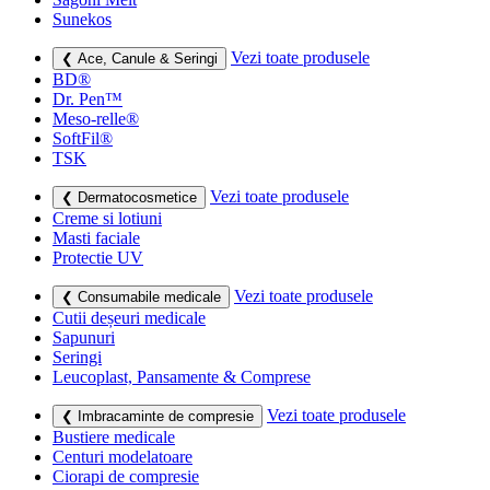
Sunekos
Vezi toate produsele
❮ Ace, Canule & Seringi
BD®
Dr. Pen™
Meso-relle®
SoftFil®
TSK
Vezi toate produsele
❮ Dermatocosmetice
Creme si lotiuni
Masti faciale
Protectie UV
Vezi toate produsele
❮ Consumabile medicale
Cutii deșeuri medicale
Sapunuri
Seringi
Leucoplast, Pansamente & Comprese
Vezi toate produsele
❮ Imbracaminte de compresie
Bustiere medicale
Centuri modelatoare
Ciorapi de compresie