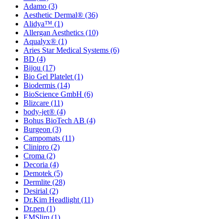
Adamo
(3)
Aesthetic Dermal®
(36)
Alidya™
(1)
Allergan Aesthetics
(10)
Aqualyx®
(1)
Aries Star Medical Systems
(6)
BD
(4)
Bijou
(17)
Bio Gel Platelet
(1)
Biodermis
(14)
BioScience GmbH
(6)
Blizcare
(11)
body-jet®
(4)
Bohus BioTech AB
(4)
Burgeon
(3)
Campomats
(11)
Clinipro
(2)
Croma
(2)
Decoria
(4)
Demotek
(5)
Dermlite
(28)
Desirial
(2)
Dr.Kim Headlight
(11)
Dr.pen
(1)
EMSlim
(1)