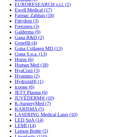
EURORESEARCH s.r.l.
(2)
Ewell Medical
(17)
Farmac Zabban
(18)
Fittydent
(3)
Freezpen
(3)
Galderma
(9)
Gana R&D
(2)
Genefill
(4)
Guna Collagen MD
(13)
Guna S.p.a.
(13)
Horus
(6)
Human Med
(18)
HyaCorp
(3)
Hyamino
(2)
Hydrozid®
(1)
icoone
(6)
JETT Plasma
(6)
JUVÉDERM®
(10)
K-SurgeryMed
(7)
KARISMA
(5)
LASERING Medical Laser
(10)
LED SpA
(14)
LEMI
(14)
Lemon Bottle
(2)
Lipoelastic
(110)