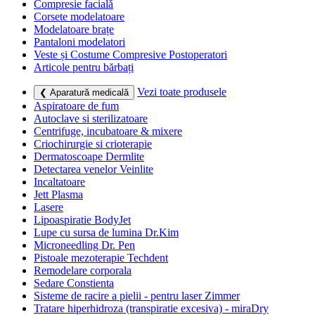
Compresie facială
Corsete modelatoare
Modelatoare brațe
Pantaloni modelatori
Veste și Costume Compresive Postoperatori
Articole pentru bărbați
Vezi toate produsele
❮ Aparatură medicală
Aspiratoare de fum
Autoclave si sterilizatoare
Centrifuge, incubatoare & mixere
Criochirurgie si crioterapie
Dermatoscoape Dermlite
Detectarea venelor Veinlite
Incaltatoare
Jett Plasma
Lasere
Lipoaspiratie BodyJet
Lupe cu sursa de lumina Dr.Kim
Microneedling Dr. Pen
Pistoale mezoterapie Techdent
Remodelare corporala
Sedare Constienta
Sisteme de racire a pielii - pentru laser Zimmer
Tratare hiperhidroza (transpiratie excesiva) - miraDry