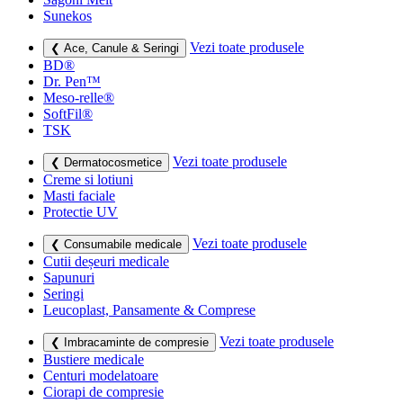
Sunekos
Vezi toate produsele
❮ Ace, Canule & Seringi
BD®
Dr. Pen™
Meso-relle®
SoftFil®
TSK
Vezi toate produsele
❮ Dermatocosmetice
Creme si lotiuni
Masti faciale
Protectie UV
Vezi toate produsele
❮ Consumabile medicale
Cutii deșeuri medicale
Sapunuri
Seringi
Leucoplast, Pansamente & Comprese
Vezi toate produsele
❮ Imbracaminte de compresie
Bustiere medicale
Centuri modelatoare
Ciorapi de compresie