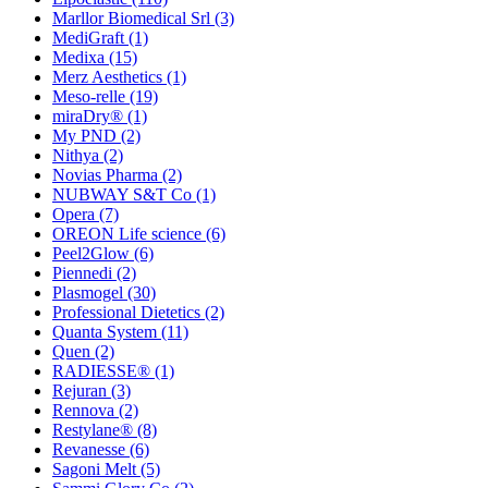
Marllor Biomedical Srl
(3)
MediGraft
(1)
Medixa
(15)
Merz Aesthetics
(1)
Meso-relle
(19)
miraDry®
(1)
My PND
(2)
Nithya
(2)
Novias Pharma
(2)
NUBWAY S&T Co
(1)
Opera
(7)
OREON Life science
(6)
Peel2Glow
(6)
Piennedi
(2)
Plasmogel
(30)
Professional Dietetics
(2)
Quanta System
(11)
Quen
(2)
RADIESSE®
(1)
Rejuran
(3)
Rennova
(2)
Restylane®
(8)
Revanesse
(6)
Sagoni Melt
(5)