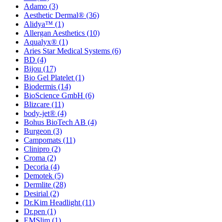
Adamo
(3)
Aesthetic Dermal®
(36)
Alidya™
(1)
Allergan Aesthetics
(10)
Aqualyx®
(1)
Aries Star Medical Systems
(6)
BD
(4)
Bijou
(17)
Bio Gel Platelet
(1)
Biodermis
(14)
BioScience GmbH
(6)
Blizcare
(11)
body-jet®
(4)
Bohus BioTech AB
(4)
Burgeon
(3)
Campomats
(11)
Clinipro
(2)
Croma
(2)
Decoria
(4)
Demotek
(5)
Dermlite
(28)
Desirial
(2)
Dr.Kim Headlight
(11)
Dr.pen
(1)
EMSlim
(1)