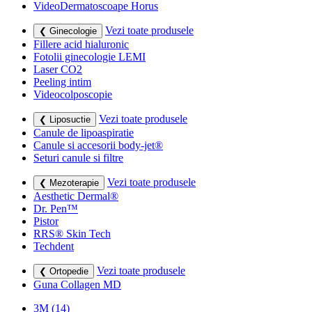
VideoDermatoscoape Horus
Vezi toate produsele
❮ Ginecologie
Fillere acid hialuronic
Fotolii ginecologie LEMI
Laser CO2
Peeling intim
Videocolposcopie
Vezi toate produsele
❮ Liposuctie
Canule de lipoaspiratie
Canule si accesorii body-jet®
Seturi canule si filtre
Vezi toate produsele
❮ Mezoterapie
Aesthetic Dermal®
Dr. Pen™
Pistor
RRS® Skin Tech
Techdent
Vezi toate produsele
❮ Ortopedie
Guna Collagen MD
3M
(14)