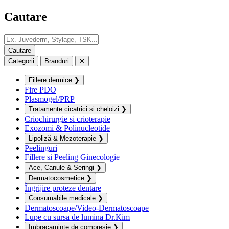
Cautare
Categorii
Branduri
✕
Fillere dermice
❯
Fire PDO
Plasmogel/PRP
Tratamente cicatrici si cheloizi
❯
Criochirurgie si crioterapie
Exozomi & Polinucleotide
Lipoliză & Mezoterapie
❯
Peelinguri
Fillere si Peeling Ginecologie
Ace, Canule & Seringi
❯
Dermatocosmetice
❯
Îngrijire proteze dentare
Consumabile medicale
❯
Dermatoscoape/Video-Dermatoscoape
Lupe cu sursa de lumina Dr.Kim
Imbracaminte de compresie
❯