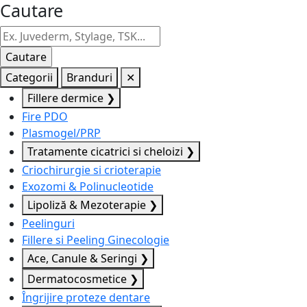
Cautare
Categorii
Branduri
✕
Fillere dermice
❯
Fire PDO
Plasmogel/PRP
Tratamente cicatrici si cheloizi
❯
Criochirurgie si crioterapie
Exozomi & Polinucleotide
Lipoliză & Mezoterapie
❯
Peelinguri
Fillere si Peeling Ginecologie
Ace, Canule & Seringi
❯
Dermatocosmetice
❯
Îngrijire proteze dentare