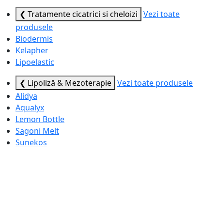
❮ Tratamente cicatrici si cheloizi
Vezi toate
produsele
Biodermis
Kelapher
Lipoelastic
❮ Lipoliză & Mezoterapie
Vezi toate produsele
Alidya
Aqualyx
Lemon Bottle
Sagoni Melt
Sunekos
❮ Ace, Canule & Seringi
Vezi toate produsele
BD®
Dr. Pen™
Meso-relle®
SoftFil®