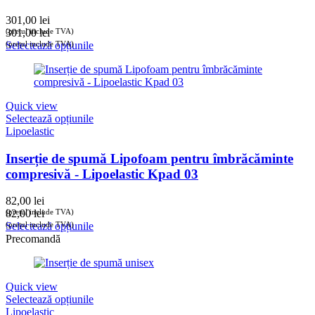
301,00
lei
(prețul include TVA)
301,00
lei
(prețul include TVA)
Selectează opțiunile
Quick view
Selectează opțiunile
Lipoelastic
Inserție de spumă Lipofoam pentru îmbrăcăminte
compresivă - Lipoelastic Kpad 03
82,00
lei
(prețul include TVA)
82,00
lei
(prețul include TVA)
Selectează opțiunile
Precomandă
Quick view
Selectează opțiunile
Lipoelastic