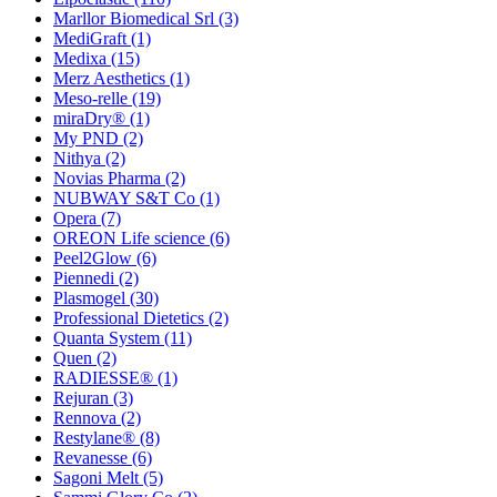
Marllor Biomedical Srl
(3)
MediGraft
(1)
Medixa
(15)
Merz Aesthetics
(1)
Meso-relle
(19)
miraDry®
(1)
My PND
(2)
Nithya
(2)
Novias Pharma
(2)
NUBWAY S&T Co
(1)
Opera
(7)
OREON Life science
(6)
Peel2Glow
(6)
Piennedi
(2)
Plasmogel
(30)
Professional Dietetics
(2)
Quanta System
(11)
Quen
(2)
RADIESSE®
(1)
Rejuran
(3)
Rennova
(2)
Restylane®
(8)
Revanesse
(6)
Sagoni Melt
(5)