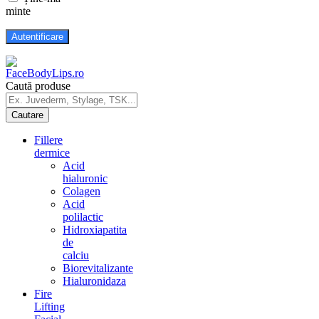
minte
Caută produse
Fillere
dermice
Acid
hialuronic
Colagen
Acid
polilactic
Hidroxiapatita
de
calciu
Biorevitalizante
Hialuronidaza
Fire
Lifting