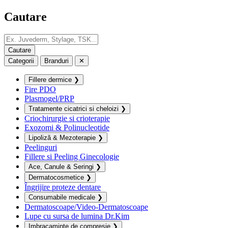
Cautare
Categorii
Branduri
✕
Fillere dermice
❯
Fire PDO
Plasmogel/PRP
Tratamente cicatrici si cheloizi
❯
Criochirurgie si crioterapie
Exozomi & Polinucleotide
Lipoliză & Mezoterapie
❯
Peelinguri
Fillere si Peeling Ginecologie
Ace, Canule & Seringi
❯
Dermatocosmetice
❯
Îngrijire proteze dentare
Consumabile medicale
❯
Dermatoscoape/Video-Dermatoscoape
Lupe cu sursa de lumina Dr.Kim
Imbracaminte de compresie
❯