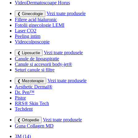
VideoDermatoscoape Horus
Vezi toate produsele
❮ Ginecologie
Fillere acid hialuronic
Fotolii ginecologie LEMI
Laser CO2
Peeling intim
Videocolposcopie
Vezi toate produsele
❮ Liposuctie
Canule de lipoaspiratie
Canule si accesorii body-jet®
Seturi canule si filtre
Vezi toate produsele
❮ Mezoterapie
Aesthetic Dermal®
Dr. Pen™
Pistor
RRS® Skin Tech
Techdent
Vezi toate produsele
❮ Ortopedie
Guna Collagen MD
3M
(14)