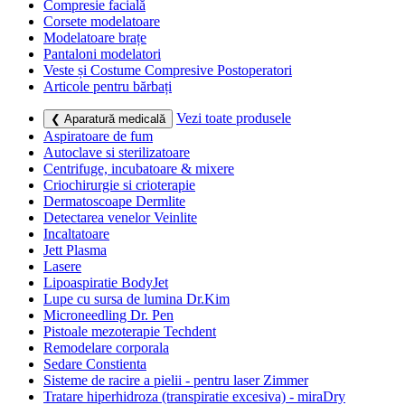
Compresie facială
Corsete modelatoare
Modelatoare brațe
Pantaloni modelatori
Veste și Costume Compresive Postoperatori
Articole pentru bărbați
Vezi toate produsele
❮ Aparatură medicală
Aspiratoare de fum
Autoclave si sterilizatoare
Centrifuge, incubatoare & mixere
Criochirurgie si crioterapie
Dermatoscoape Dermlite
Detectarea venelor Veinlite
Incaltatoare
Jett Plasma
Lasere
Lipoaspiratie BodyJet
Lupe cu sursa de lumina Dr.Kim
Microneedling Dr. Pen
Pistoale mezoterapie Techdent
Remodelare corporala
Sedare Constienta
Sisteme de racire a pielii - pentru laser Zimmer
Tratare hiperhidroza (transpiratie excesiva) - miraDry