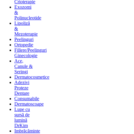
Crioterapie
Exozomi
&
Polinucleotide
Lipoliză
&
Mezoterapie
Peelinguri
Ortopedie
Fillere/Peelinguri
Ginecologie
Ace,
Canule &
Seringi
Dermatocosmetice
Adezivi
Proteze
Dentare
Consumabile
Dermatoscoape
Lupe cu
sursă de
lumină
DrKim
Imbrăcăminte