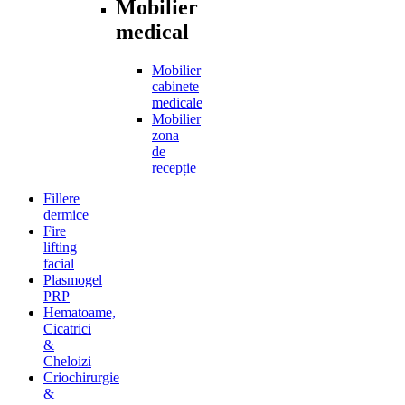
Mobilier
medical
Mobilier
cabinete
medicale
Mobilier
zona
de
recepție
Fillere
dermice
Fire
lifting
facial
Plasmogel
PRP
Hematoame,
Cicatrici
&
Cheloizi
Criochirurgie
&