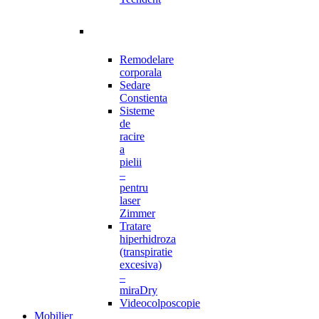
Remodelare
corporala
Sedare
Constienta
Sisteme
de
racire
a
pielii
–
pentru
laser
Zimmer
Tratare
hiperhidroza
(transpiratie
excesiva)
–
miraDry
Videocolposcopie
Mobilier