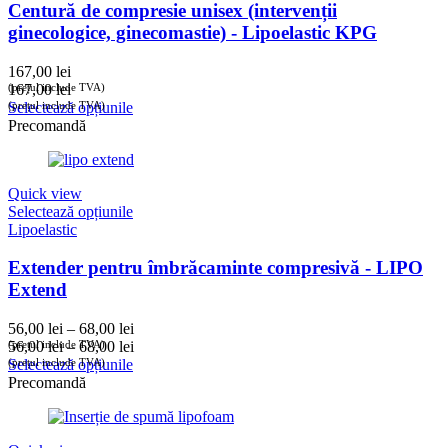
Centură de compresie unisex (intervenții
ginecologice, ginecomastie) - Lipoelastic KPG
167,00
lei
(prețul include TVA)
167,00
lei
(prețul include TVA)
Selectează opțiunile
Precomandă
Quick view
Selectează opțiunile
Lipoelastic
Extender pentru îmbrăcaminte compresivă - LIPO
Extend
Interval
56,00
lei
–
68,00
lei
de
Interval
(prețul include TVA)
56,00
lei
–
68,00
lei
prețuri:
de
(prețul include TVA)
Selectează opțiunile
56,00 lei
prețuri:
Precomandă
până
56,00 lei
la
până
68,00 lei
la