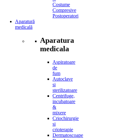
Costume
Compresive
Postoperatori
Aparatură
medicală
Aparatura
medicala
Aspiratoare
de
fum
Autoclave
si
sterilizatoare
Centrifuge,
incubatoare
&
mixere
Criochirurgie
si
crioterapie
Dermatoscoape