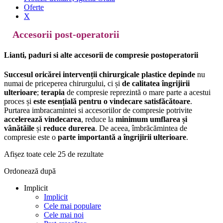
Oferte
X
Accesorii post-operatorii
Lianti, paduri si alte accesorii de compresie postoperatorii
Succesul oricărei intervenții chirurgicale plastice depinde
nu
numai de priceperea chirurgului, ci și
de calitatea îngrijirii
ulterioare
;
terapia
de compresie reprezintă o mare parte a acestui
proces și
este esențială pentru o vindecare satisfăcătoare
.
Purtarea imbracamintei si accesoriilor de compresie potrivite
accelerează
vindecarea
, reduce la
minimum umflarea și
vânătăile
și
reduce durerea
. De aceea, îmbrăcămintea de
compresie este o
parte importantă a
îngrijirii ulterioare
.
Afișez toate cele 25 de rezultate
Ordonează după
Implicit
Implicit
Cele mai populare
Cele mai noi