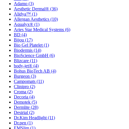
Adamo
(3)
Aesthetic Dermal®
(36)
Alidya™
(1)
Allergan Aesthetics
(10)
Aqualyx®
(1)
Aries Star Medical Systems
(6)
BD
(4)
Bijou
(17)
Bio Gel Platelet
(1)
Biodermis
(14)
BioScience GmbH
(6)
Blizcare
(11)
body-jet®
(4)
Bohus BioTech AB
(4)
Burgeon
(3)
Campomats
(11)
Clinipro
(2)
Croma
(2)
Decoria
(4)
Demotek
(5)
Dermlite
(28)
Desirial
(2)
Dr.Kim Headlight
(11)
Dr.pen
(1)
EMSlim
(1)