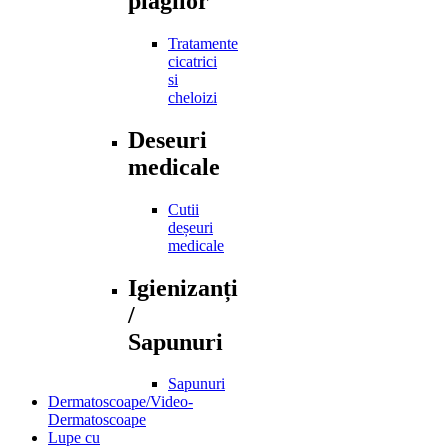
plagilor
Tratamente
cicatrici
si
cheloizi
Deseuri
medicale
Cutii
deșeuri
medicale
Igienizanți
/
Sapunuri
Sapunuri
Dermatoscoape/Video-
Dermatoscoape
Lupe cu