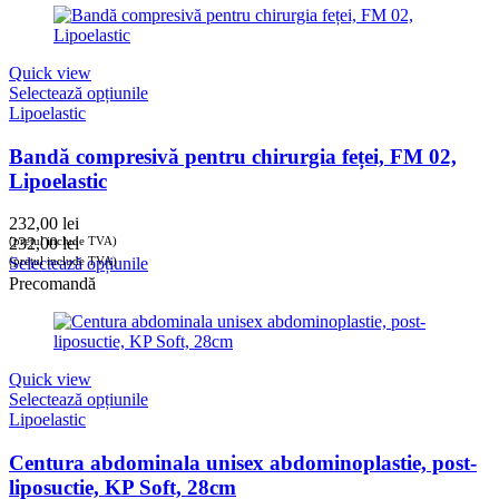
Quick view
Selectează opțiunile
Lipoelastic
Bandă compresivă pentru chirurgia feței, FM 02,
Lipoelastic
232,00
lei
(prețul include TVA)
232,00
lei
(prețul include TVA)
Selectează opțiunile
Precomandă
Quick view
Selectează opțiunile
Lipoelastic
Centura abdominala unisex abdominoplastie, post-
liposuctie, KP Soft, 28cm