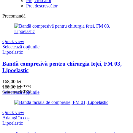
Preț crescător
Preț descrescător
Precomandă
Quick view
Selectează opțiunile
Lipoelastic
Bandă compresivă pentru chirurgia feței, FM 03,
Lipoelastic
168,00
lei
(prețul include TVA)
168,00
lei
(prețul include TVA)
Selectează opțiunile
Quick view
Adaugă în coș
Lipoelastic