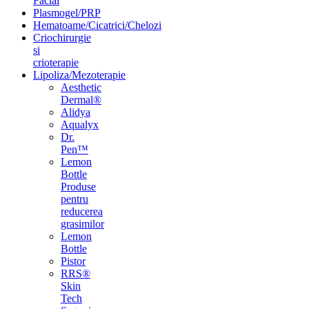
Facial
Plasmogel/PRP
Hematoame/Cicatrici/Chelozi
Criochirurgie
si
crioterapie
Lipoliza/Mezoterapie
Aesthetic
Dermal®
Alidya
Aqualyx
Dr.
Pen™
Lemon
Bottle
Produse
pentru
reducerea
grasimilor
Lemon
Bottle
Pistor
RRS®
Skin
Tech