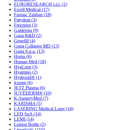
EURORESEARCH s.r.l.
(2)
Ewell Medical
(17)
Farmac Zabban
(18)
Fittydent
(3)
Freezpen
(3)
Galderma
(9)
Gana R&D
(2)
Genefill
(4)
Guna Collagen MD
(13)
Guna S.p.a.
(13)
Horus
(6)
Human Med
(18)
HyaCorp
(3)
Hyamino
(2)
Hydrozid®
(1)
icoone
(6)
JETT Plasma
(6)
JUVÉDERM®
(10)
K-SurgeryMed
(7)
KARISMA
(5)
LASERING Medical Laser
(10)
LED SpA
(14)
LEMI
(14)
Lemon Bottle
(2)
Lipoelastic
(110)