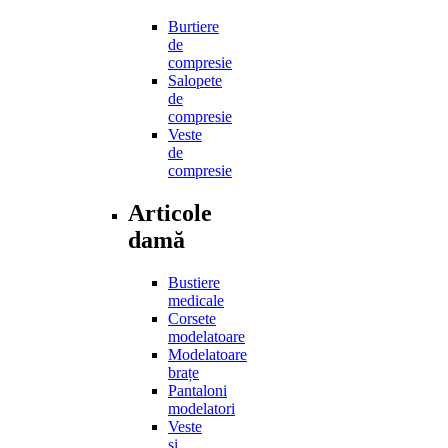
Burtiere
de
compresie
Salopete
de
compresie
Veste
de
compresie
Articole
damă
Bustiere
medicale
Corsete
modelatoare
Modelatoare
brațe
Pantaloni
modelatori
Veste
și