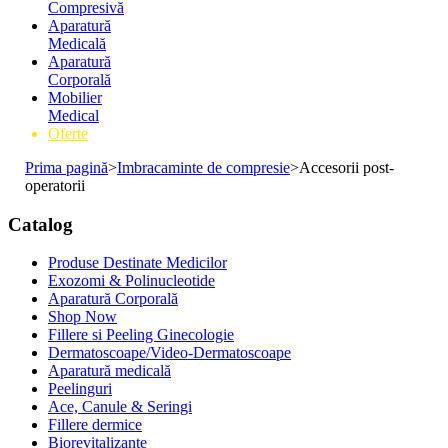
Compresivă
Aparatură
Medicală
Aparatură
Corporală
Mobilier
Medical
Oferte
Prima pagină
>
Imbracaminte de compresie
>
Accesorii post-
operatorii
Catalog
Produse Destinate Medicilor
Exozomi & Polinucleotide
Aparatură Corporală
Shop Now
Fillere si Peeling Ginecologie
Dermatoscoape/Video-Dermatoscoape
Aparatură medicală
Peelinguri
Ace, Canule & Seringi
Fillere dermice
Biorevitalizante