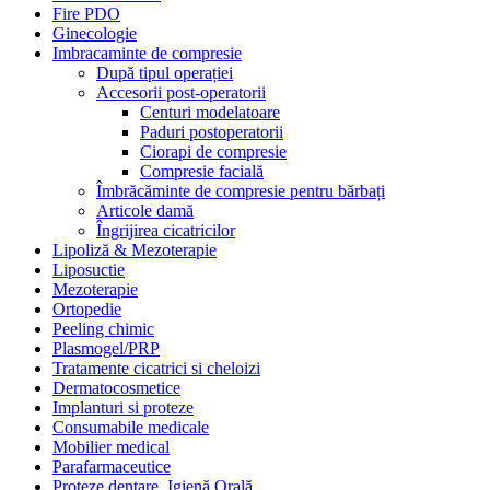
Fire PDO
Ginecologie
Imbracaminte de compresie
După tipul operației
Accesorii post-operatorii
Centuri modelatoare
Paduri postoperatorii
Ciorapi de compresie
Compresie facială
Îmbrăcăminte de compresie pentru bărbați
Articole damă
Îngrijirea cicatricilor
Lipoliză & Mezoterapie
Liposuctie
Mezoterapie
Ortopedie
Peeling chimic
Plasmogel/PRP
Tratamente cicatrici si cheloizi
Dermatocosmetice
Implanturi si proteze
Consumabile medicale
Mobilier medical
Parafarmaceutice
Proteze dentare, Igienă Orală