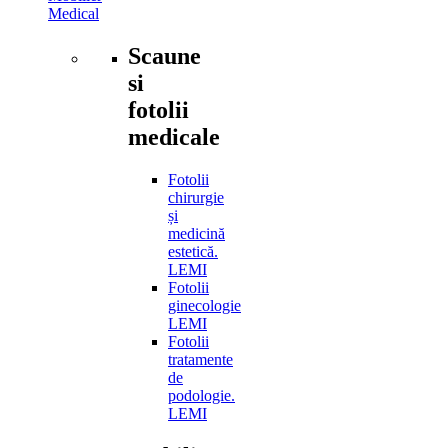
Medical
Scaune
si
fotolii
medicale
Fotolii
chirurgie
și
medicină
estetică.
LEMI
Fotolii
ginecologie
LEMI
Fotolii
tratamente
de
podologie.
LEMI