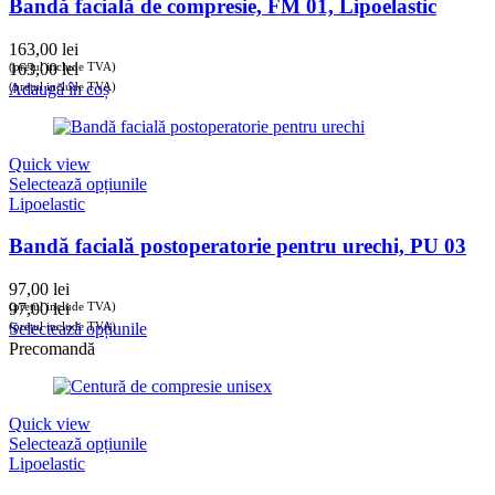
Bandă facială de compresie, FM 01, Lipoelastic
163,00
lei
(prețul include TVA)
163,00
lei
(prețul include TVA)
Adaugă în coș
Quick view
Selectează opțiunile
Lipoelastic
Bandă facială postoperatorie pentru urechi, PU 03
97,00
lei
(prețul include TVA)
97,00
lei
(prețul include TVA)
Selectează opțiunile
Precomandă
Quick view
Selectează opțiunile
Lipoelastic