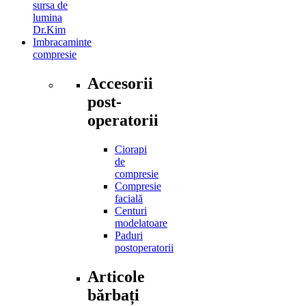
sursa de
lumina
Dr.Kim
Imbracaminte
compresie
Accesorii
post-
operatorii
Ciorapi
de
compresie
Compresie
facială
Centuri
modelatoare
Paduri
postoperatorii
Articole
bărbați