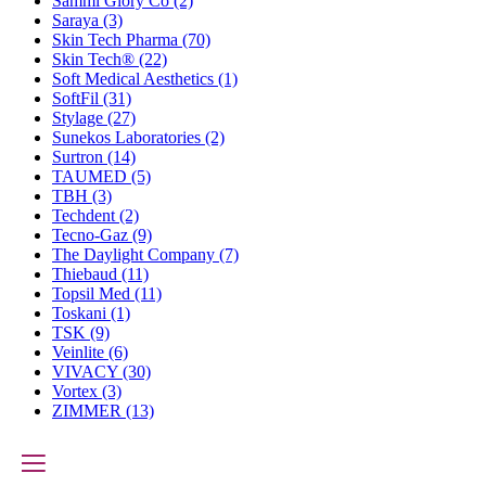
Sammi Glory Co
(2)
Saraya
(3)
Skin Tech Pharma
(70)
Skin Tech®
(22)
Soft Medical Aesthetics
(1)
SoftFil
(31)
Stylage
(27)
Sunekos Laboratories
(2)
Surtron
(14)
TAUMED
(5)
TBH
(3)
Techdent
(2)
Tecno-Gaz
(9)
The Daylight Company
(7)
Thiebaud
(11)
Topsil Med
(11)
Toskani
(1)
TSK
(9)
Veinlite
(6)
VIVACY
(30)
Vortex
(3)
ZIMMER
(13)