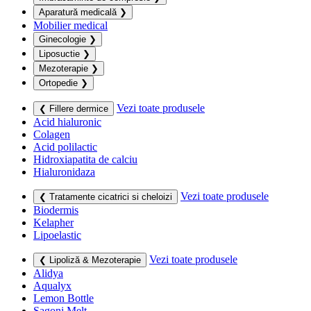
Aparatură medicală
❯
Mobilier medical
Ginecologie
❯
Liposuctie
❯
Mezoterapie
❯
Ortopedie
❯
Vezi toate produsele
❮ Fillere dermice
Acid hialuronic
Colagen
Acid polilactic
Hidroxiapatita de calciu
Hialuronidaza
Vezi toate produsele
❮ Tratamente cicatrici si cheloizi
Biodermis
Kelapher
Lipoelastic
Vezi toate produsele
❮ Lipoliză & Mezoterapie
Alidya
Aqualyx
Lemon Bottle
Sagoni Melt