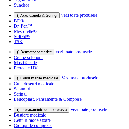
Sunekos
Vezi toate produsele
❮ Ace, Canule & Seringi
BD®
Dr. Pen™
Meso-relle®
SoftFil®
TSK
Vezi toate produsele
❮ Dermatocosmetice
Creme si lotiuni
Masti faciale
Protectie UV
Vezi toate produsele
❮ Consumabile medicale
Cutii deșeuri medicale
Sapunuri
Seringi
Leucoplast, Pansamente & Comprese
Vezi toate produsele
❮ Imbracaminte de compresie
Bustiere medicale
Centuri modelatoare
Ciorapi de compresie