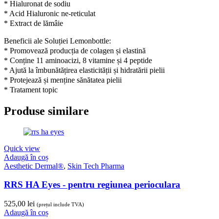
* Hialuronat de sodiu
* Acid Hialuronic ne-reticulat
* Extract de lămâie
Beneficii ale Soluției Lemonbottle:
* Promovează producția de colagen și elastină
* Conține 11 aminoacizi, 8 vitamine și 4 peptide
* Ajută la îmbunătățirea elasticității și hidratării pielii
* Protejează și menține sănătatea pielii
* Tratament topic
Produse similare
Quick view
Adaugă în coș
Aesthetic Dermal®
,
Skin Tech Pharma
RRS HA Eyes - pentru regiunea perioculara
525,00
lei
(prețul include TVA)
Adaugă în coș