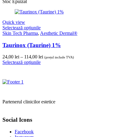
prețuri:
Stoc Epuizat
16,00 lei
până
la
Quick view
307,00 lei
Selectează opțiunile
Skin Tech Pharma
,
Aesthetic Dermal®
Taurinox (Taurine) 1%
Interval
24,00
lei
–
114,00
lei
(prețul include TVA)
de
Selectează opțiunile
prețuri:
24,00 lei
până
la
114,00 lei
Partenerul clinicilor estetice
Social Icons
Facebook