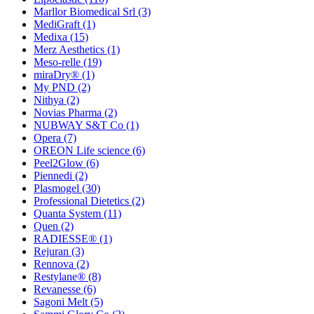
Marllor Biomedical Srl
(3)
MediGraft
(1)
Medixa
(15)
Merz Aesthetics
(1)
Meso-relle
(19)
miraDry®
(1)
My PND
(2)
Nithya
(2)
Novias Pharma
(2)
NUBWAY S&T Co
(1)
Opera
(7)
OREON Life science
(6)
Peel2Glow
(6)
Piennedi
(2)
Plasmogel
(30)
Professional Dietetics
(2)
Quanta System
(11)
Quen
(2)
RADIESSE®
(1)
Rejuran
(3)
Rennova
(2)
Restylane®
(8)
Revanesse
(6)
Sagoni Melt
(5)