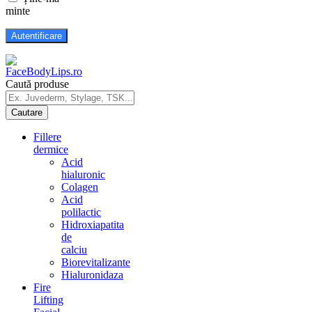
minte
Caută produse
Fillere
dermice
Acid
hialuronic
Colagen
Acid
polilactic
Hidroxiapatita
de
calciu
Biorevitalizante
Hialuronidaza
Fire
Lifting