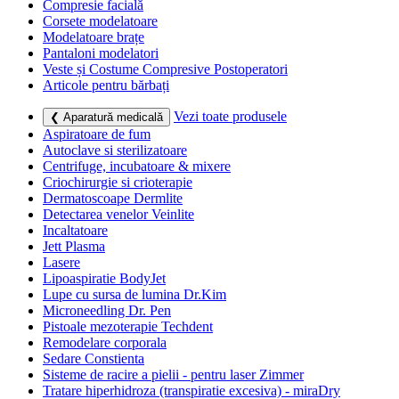
Compresie facială
Corsete modelatoare
Modelatoare brațe
Pantaloni modelatori
Veste și Costume Compresive Postoperatori
Articole pentru bărbați
Vezi toate produsele
❮ Aparatură medicală
Aspiratoare de fum
Autoclave si sterilizatoare
Centrifuge, incubatoare & mixere
Criochirurgie si crioterapie
Dermatoscoape Dermlite
Detectarea venelor Veinlite
Incaltatoare
Jett Plasma
Lasere
Lipoaspiratie BodyJet
Lupe cu sursa de lumina Dr.Kim
Microneedling Dr. Pen
Pistoale mezoterapie Techdent
Remodelare corporala
Sedare Constienta
Sisteme de racire a pielii - pentru laser Zimmer
Tratare hiperhidroza (transpiratie excesiva) - miraDry