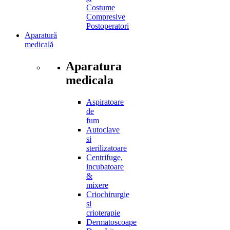
Costume
Compresive
Postoperatori
Aparatură
medicală
Aparatura
medicala
Aspiratoare
de
fum
Autoclave
si
sterilizatoare
Centrifuge,
incubatoare
&
mixere
Criochirurgie
si
crioterapie
Dermatoscoape