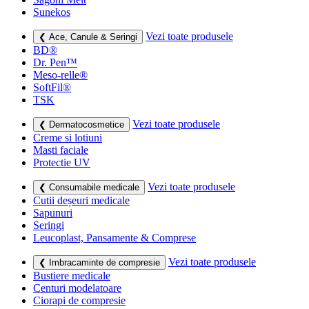
Sunekos
Vezi toate produsele
❮ Ace, Canule & Seringi
BD®
Dr. Pen™
Meso-relle®
SoftFil®
TSK
Vezi toate produsele
❮ Dermatocosmetice
Creme si lotiuni
Masti faciale
Protectie UV
Vezi toate produsele
❮ Consumabile medicale
Cutii deșeuri medicale
Sapunuri
Seringi
Leucoplast, Pansamente & Comprese
Vezi toate produsele
❮ Imbracaminte de compresie
Bustiere medicale
Centuri modelatoare
Ciorapi de compresie