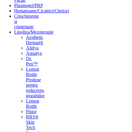
Facial
Plasmogel/PRP
Hematoame/Cicatrici/Chelozi
Criochirurgie
si
crioterapie
Lipoliza/Mezoterapie
Aesthetic
Dermal®
Alidya
Aqualyx
Dr.
Pen™
Lemon
Bottle
Produse
pentru
reducerea
grasimilor
Lemon
Bottle
Pistor
RRS®
Skin
Tech