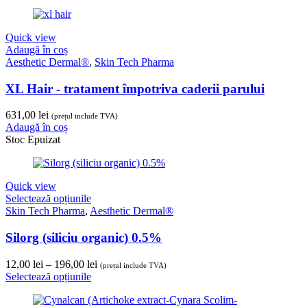
Quick view
Adaugă în coș
Aesthetic Dermal®
,
Skin Tech Pharma
XL Hair - tratament împotriva caderii parului
631,00
lei
(prețul include TVA)
Adaugă în coș
Stoc Epuizat
Quick view
Selectează opțiunile
Skin Tech Pharma
,
Aesthetic Dermal®
Silorg (siliciu organic) 0.5%
Interval
12,00
lei
–
196,00
lei
(prețul include TVA)
de
Selectează opțiunile
prețuri:
12,00 lei