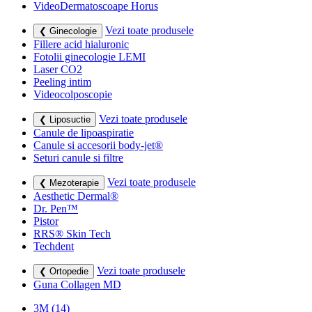
VideoDermatoscoape Horus
Vezi toate produsele
❮ Ginecologie
Fillere acid hialuronic
Fotolii ginecologie LEMI
Laser CO2
Peeling intim
Videocolposcopie
Vezi toate produsele
❮ Liposuctie
Canule de lipoaspiratie
Canule si accesorii body-jet®
Seturi canule si filtre
Vezi toate produsele
❮ Mezoterapie
Aesthetic Dermal®
Dr. Pen™
Pistor
RRS® Skin Tech
Techdent
Vezi toate produsele
❮ Ortopedie
Guna Collagen MD
3M
(14)