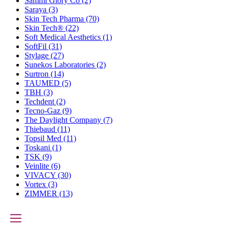
Sammi Glory Co
(2)
Saraya
(3)
Skin Tech Pharma
(70)
Skin Tech®
(22)
Soft Medical Aesthetics
(1)
SoftFil
(31)
Stylage
(27)
Sunekos Laboratories
(2)
Surtron
(14)
TAUMED
(5)
TBH
(3)
Techdent
(2)
Tecno-Gaz
(9)
The Daylight Company
(7)
Thiebaud
(11)
Topsil Med
(11)
Toskani
(1)
TSK
(9)
Veinlite
(6)
VIVACY
(30)
Vortex
(3)
ZIMMER
(13)