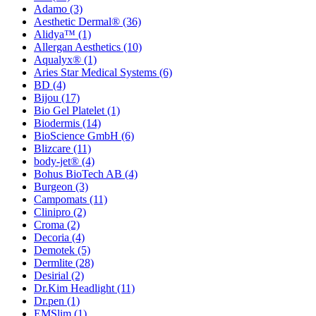
Adamo
(3)
Aesthetic Dermal®
(36)
Alidya™
(1)
Allergan Aesthetics
(10)
Aqualyx®
(1)
Aries Star Medical Systems
(6)
BD
(4)
Bijou
(17)
Bio Gel Platelet
(1)
Biodermis
(14)
BioScience GmbH
(6)
Blizcare
(11)
body-jet®
(4)
Bohus BioTech AB
(4)
Burgeon
(3)
Campomats
(11)
Clinipro
(2)
Croma
(2)
Decoria
(4)
Demotek
(5)
Dermlite
(28)
Desirial
(2)
Dr.Kim Headlight
(11)
Dr.pen
(1)
EMSlim
(1)