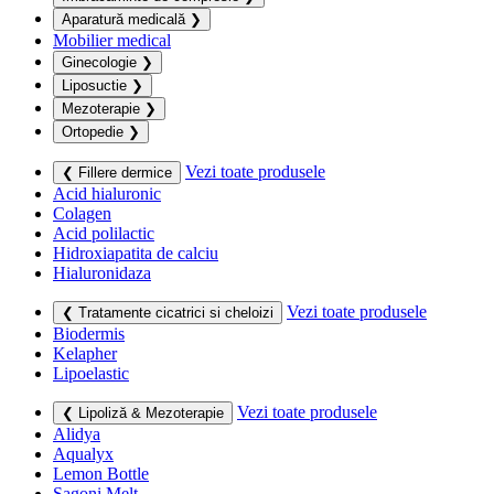
Aparatură medicală
❯
Mobilier medical
Ginecologie
❯
Liposuctie
❯
Mezoterapie
❯
Ortopedie
❯
Vezi toate produsele
❮ Fillere dermice
Acid hialuronic
Colagen
Acid polilactic
Hidroxiapatita de calciu
Hialuronidaza
Vezi toate produsele
❮ Tratamente cicatrici si cheloizi
Biodermis
Kelapher
Lipoelastic
Vezi toate produsele
❮ Lipoliză & Mezoterapie
Alidya
Aqualyx
Lemon Bottle
Sagoni Melt