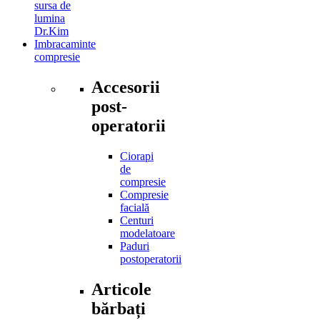
sursa de
lumina
Dr.Kim
Imbracaminte
compresie
Accesorii
post-
operatorii
Ciorapi
de
compresie
Compresie
facială
Centuri
modelatoare
Paduri
postoperatorii
Articole
bărbați