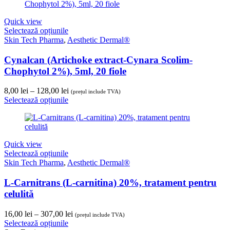
până
la
Quick view
196,00 lei
Selectează opțiunile
Skin Tech Pharma
,
Aesthetic Dermal®
Cynalcan (Artichoke extract-Cynara Scolim-
Chophytol 2%), 5ml, 20 fiole
Interval
8,00
lei
–
128,00
lei
(prețul include TVA)
de
Selectează opțiunile
prețuri:
8,00 lei
până
la
Quick view
128,00 lei
Selectează opțiunile
Skin Tech Pharma
,
Aesthetic Dermal®
L-Carnitrans (L-carnitina) 20%, tratament pentru
celulită
Interval
16,00
lei
–
307,00
lei
(prețul include TVA)
de
Selectează opțiunile