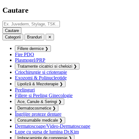
Cautare
Categorii
Branduri
✕
Fillere dermice
❯
Fire PDO
Plasmogel/PRP
Tratamente cicatrici si cheloizi
❯
Criochirurgie si crioterapie
Exozomi & Polinucleotide
Lipoliză & Mezoterapie
❯
Peelinguri
Fillere si Peeling Ginecologie
Ace, Canule & Seringi
❯
Dermatocosmetice
❯
Îngrijire proteze dentare
Consumabile medicale
❯
Dermatoscoape/Video-Dermatoscoape
Lupe cu sursa de lumina Dr.Kim
Imbracaminte de compresie
❯