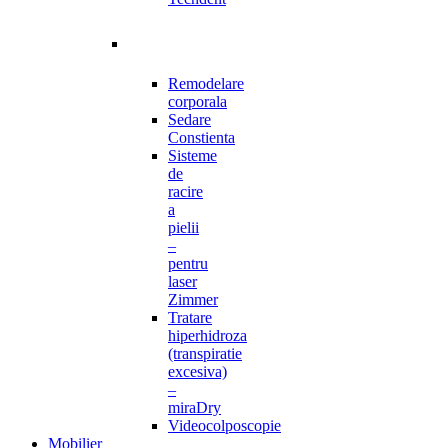
Remodelare
corporala
Sedare
Constienta
Sisteme
de
racire
a
pielii
–
pentru
laser
Zimmer
Tratare
hiperhidroza
(transpiratie
excesiva)
–
miraDry
Videocolposcopie
Mobilier