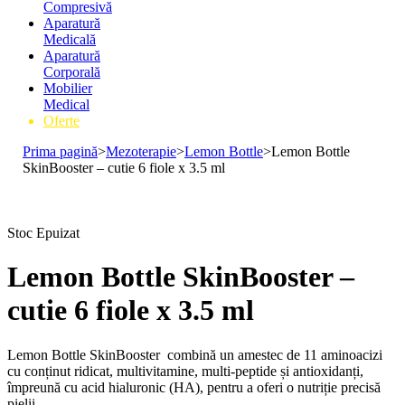
Compresivă
Aparatură
Medicală
Aparatură
Corporală
Mobilier
Medical
Oferte
Prima pagină
>
Mezoterapie
>
Lemon Bottle
>
Lemon Bottle
SkinBooster – cutie 6 fiole x 3.5 ml
Stoc Epuizat
Lemon Bottle SkinBooster –
cutie 6 fiole x 3.5 ml
Lemon Bottle SkinBooster combină un amestec de 11 aminoacizi
cu conținut ridicat, multivitamine, multi-peptide și antioxidanți,
împreună cu acid hialuronic (HA), pentru a oferi o nutriție precisă
pielii.