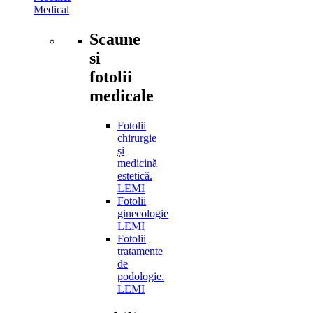
Medical
Scaune
si
fotolii
medicale
Fotolii
chirurgie
și
medicină
estetică.
LEMI
Fotolii
ginecologie
LEMI
Fotolii
tratamente
de
podologie.
LEMI