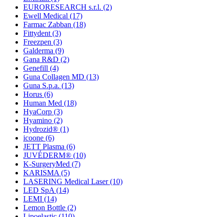
EURORESEARCH s.r.l.
(2)
Ewell Medical
(17)
Farmac Zabban
(18)
Fittydent
(3)
Freezpen
(3)
Galderma
(9)
Gana R&D
(2)
Genefill
(4)
Guna Collagen MD
(13)
Guna S.p.a.
(13)
Horus
(6)
Human Med
(18)
HyaCorp
(3)
Hyamino
(2)
Hydrozid®
(1)
icoone
(6)
JETT Plasma
(6)
JUVÉDERM®
(10)
K-SurgeryMed
(7)
KARISMA
(5)
LASERING Medical Laser
(10)
LED SpA
(14)
LEMI
(14)
Lemon Bottle
(2)
Lipoelastic
(110)