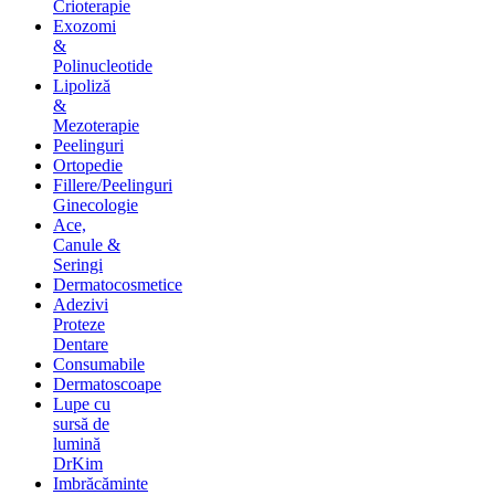
Crioterapie
Exozomi
&
Polinucleotide
Lipoliză
&
Mezoterapie
Peelinguri
Ortopedie
Fillere/Peelinguri
Ginecologie
Ace,
Canule &
Seringi
Dermatocosmetice
Adezivi
Proteze
Dentare
Consumabile
Dermatoscoape
Lupe cu
sursă de
lumină
DrKim
Imbrăcăminte