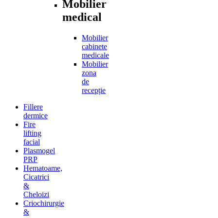
Mobilier
medical
Mobilier
cabinete
medicale
Mobilier
zona
de
recepție
Fillere
dermice
Fire
lifting
facial
Plasmogel
PRP
Hematoame,
Cicatrici
&
Cheloizi
Criochirurgie
&