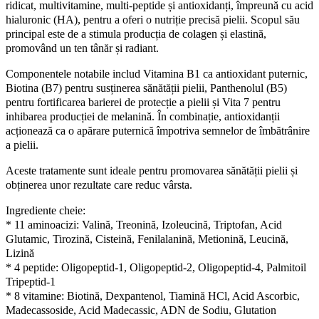
ridicat, multivitamine, multi-peptide și antioxidanți, împreună cu acid
hialuronic (HA), pentru a oferi o nutriție precisă pielii. Scopul său
principal este de a stimula producția de colagen și elastină,
promovând un ten tânăr și radiant.
Componentele notabile includ Vitamina B1 ca antioxidant puternic,
Biotina (B7) pentru susținerea sănătății pielii, Panthenolul (B5)
pentru fortificarea barierei de protecție a pielii și Vita 7 pentru
inhibarea producției de melanină. În combinație, antioxidanții
acționează ca o apărare puternică împotriva semnelor de îmbătrânire
a pielii.
Aceste tratamente sunt ideale pentru promovarea sănătății pielii și
obținerea unor rezultate care reduc vârsta.
Ingrediente cheie:
* 11 aminoacizi: Valină, Treonină, Izoleucină, Triptofan, Acid
Glutamic, Tirozină, Cisteină, Fenilalanină, Metionină, Leucină,
Lizină
* 4 peptide: Oligopeptid-1, Oligopeptid-2, Oligopeptid-4, Palmitoil
Tripeptid-1
* 8 vitamine: Biotină, Dexpantenol, Tiamină HCl, Acid Ascorbic,
Madecassoside, Acid Madecassic, ADN de Sodiu, Glutation