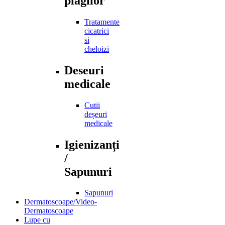
plagilor
Tratamente
cicatrici
si
cheloizi
Deseuri
medicale
Cutii
deșeuri
medicale
Igienizanți
/
Sapunuri
Sapunuri
Dermatoscoape/Video-
Dermatoscoape
Lupe cu