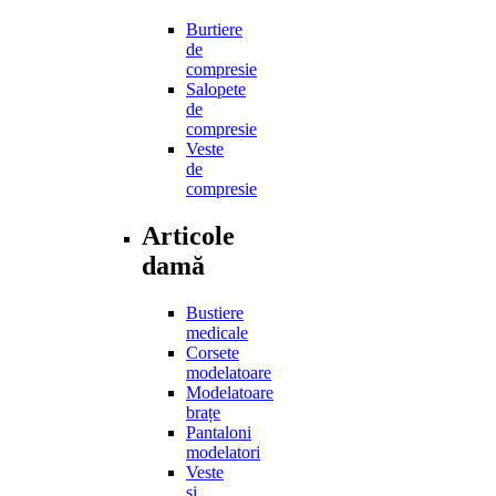
Burtiere
de
compresie
Salopete
de
compresie
Veste
de
compresie
Articole
damă
Bustiere
medicale
Corsete
modelatoare
Modelatoare
brațe
Pantaloni
modelatori
Veste
și