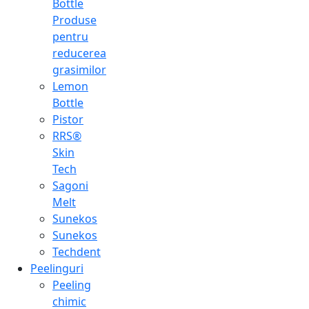
Bottle
Produse
pentru
reducerea
grasimilor
Lemon
Bottle
Pistor
RRS®
Skin
Tech
Sagoni
Melt
Sunekos
Sunekos
Techdent
Peelinguri
Peeling
chimic