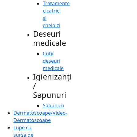
Tratamente
cicatrici
si
cheloizi
Deseuri
medicale
Cutii
deșeuri
medicale
Igienizanți
/
Sapunuri
Sapunuri
Dermatoscoape/Video-
Dermatoscoape
Lupe cu
sursa de