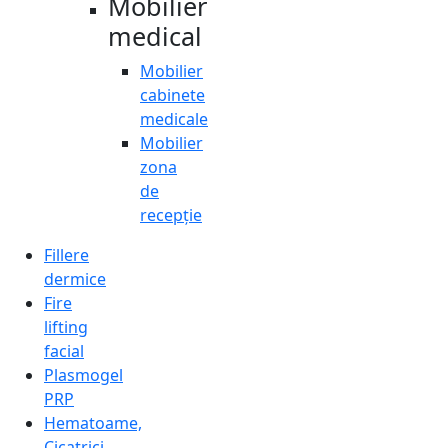
Mobilier
medical
Mobilier
cabinete
medicale
Mobilier
zona
de
recepție
Fillere
dermice
Fire
lifting
facial
Plasmogel
PRP
Hematoame,
Cicatrici