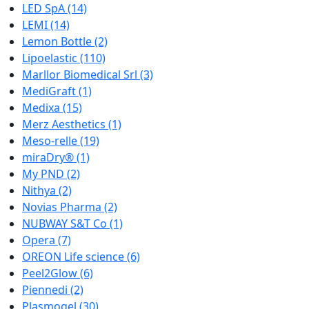
LED SpA
(14)
LEMI
(14)
Lemon Bottle
(2)
Lipoelastic
(110)
Marllor Biomedical Srl
(3)
MediGraft
(1)
Medixa
(15)
Merz Aesthetics
(1)
Meso-relle
(19)
miraDry®
(1)
My PND
(2)
Nithya
(2)
Novias Pharma
(2)
NUBWAY S&T Co
(1)
Opera
(7)
OREON Life science
(6)
Peel2Glow
(6)
Piennedi
(2)
Plasmogel
(30)