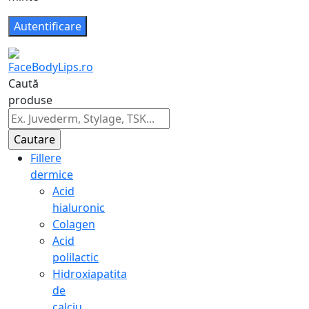
Caută
produse
Fillere
dermice
Acid
hialuronic
Colagen
Acid
polilactic
Hidroxiapatita
de
calciu