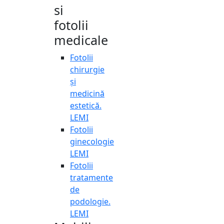
si
fotolii
medicale
Fotolii
chirurgie
și
medicină
estetică.
LEMI
Fotolii
ginecologie
LEMI
Fotolii
tratamente
de
podologie.
LEMI