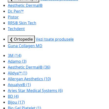
Aesthetic Dermal®
Dr. Pen™
Pistor
RRS® Skin Tech
Techdent
❮ Ortopedie
Vezi toate produsele
Guna Collagen MD
3M
(14)
Adamo
(3)
Aesthetic Dermal®
(36)
Alidya™
(1)
Allergan Aesthetics
(10)
Aqualyx®
(1)
Aries Star Medical Systems
(6)
BD
(4)
Bijou
(17)
Bio Gel Platelet
(1)