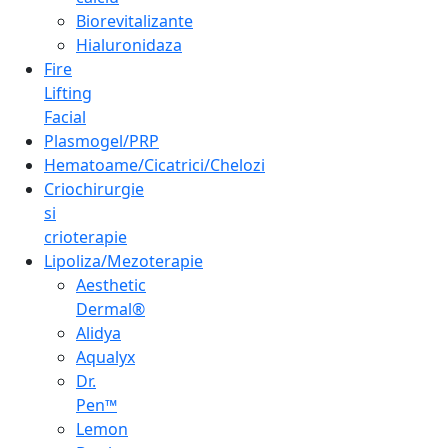
Biorevitalizante
Hialuronidaza
Fire
Lifting
Facial
Plasmogel/PRP
Hematoame/Cicatrici/Chelozi
Criochirurgie
si
crioterapie
Lipoliza/Mezoterapie
Aesthetic
Dermal®
Alidya
Aqualyx
Dr.
Pen™
Lemon