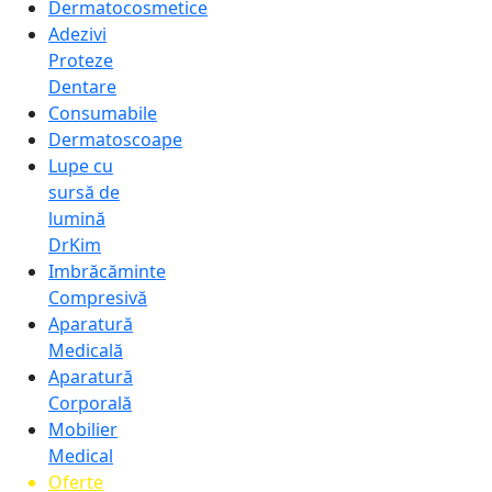
Dermatocosmetice
Adezivi
Proteze
Dentare
Consumabile
Dermatoscoape
Lupe cu
sursă de
lumină
DrKim
Imbrăcăminte
Compresivă
Aparatură
Medicală
Aparatură
Corporală
Mobilier
Medical
Oferte