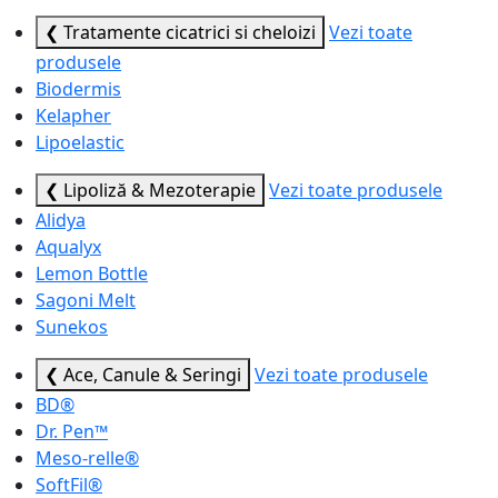
❮ Tratamente cicatrici si cheloizi
Vezi toate
produsele
Biodermis
Kelapher
Lipoelastic
❮ Lipoliză & Mezoterapie
Vezi toate produsele
Alidya
Aqualyx
Lemon Bottle
Sagoni Melt
Sunekos
❮ Ace, Canule & Seringi
Vezi toate produsele
BD®
Dr. Pen™
Meso-relle®
SoftFil®