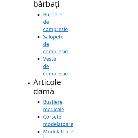
bărbați
Burtiere
de
compresie
Salopete
de
compresie
Veste
de
compresie
Articole
damă
Bustiere
medicale
Corsete
modelatoare
Modelatoare