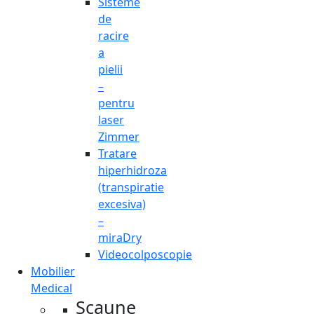
Sisteme
de
racire
a
pielii
–
pentru
laser
Zimmer
Tratare
hiperhidroza
(transpiratie
excesiva)
–
miraDry
Videocolposcopie
Mobilier
Medical
Scaune