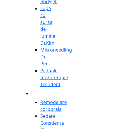
BodyJet
Lupe
cu
sursa
de
lumina
Dr.Kim
Microneedling
Dr.
Pen
Pistoale
mezoterapie
Techdent
Remodelare
corporala
Sedare
Constienta