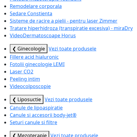
Remodelare corporala
Sedare Constienta
Sisteme de racire a pielii - pentru laser Zimmer
Tratare hiperhidroza (transpiratie excesiva) - miraDry
VideoDermatoscoape Horus
❮ Ginecologie
Vezi toate produsele
Fillere acid hialuronic
Fotolii ginecologie LEMI
Laser CO2
Peeling intim
Videocolposcopie
❮ Liposuctie
Vezi toate produsele
Canule de lipoaspiratie
Canule si accesorii body-jet®
Seturi canule si filtre
❮ Mezoterapie
Vezi toate produsele