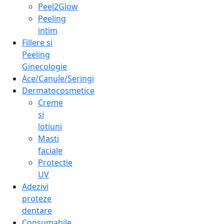
Peel2Glow
Peeling
intim
Fillere si
Peeling
Ginecologie
Ace/Canule/Seringi
Dermatocosmetice
Creme
si
lotiuni
Masti
faciale
Protectie
UV
Adezivi
proteze
dentare
Consumabile