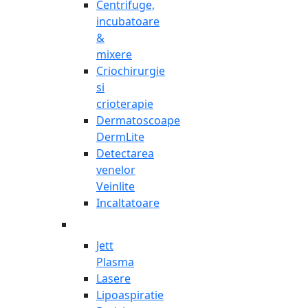
Centrifuge,
incubatoare
&
mixere
Criochirurgie
si
crioterapie
Dermatoscoape
DermLite
Detectarea
venelor
Veinlite
Incaltatoare
Jett
Plasma
Lasere
Lipoaspiratie