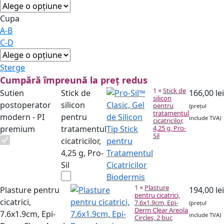
Cupa
A-B
C-D
Șterge
Cumpără împreună la preț redus
1
×
Stick de
Sutien
Stick de
166,00
lei
silicon
postoperator
silicon
pentru
(prețul
tratamentul
modern - PI
pentru
include TVA)
cicatricilor,
premium
tratamentul
4,25 g, Pro-
Sil
cicatricilor,
4,25 g, Pro-
Sil
1
×
Plasture
Plasture pentru
194,00
lei
pentru cicatrici,
cicatrici,
7.6x1.9cm, Epi-
(prețul
Derm Clear Areola
7.6x1.9cm, Epi-
include TVA)
Circles, 2 buc