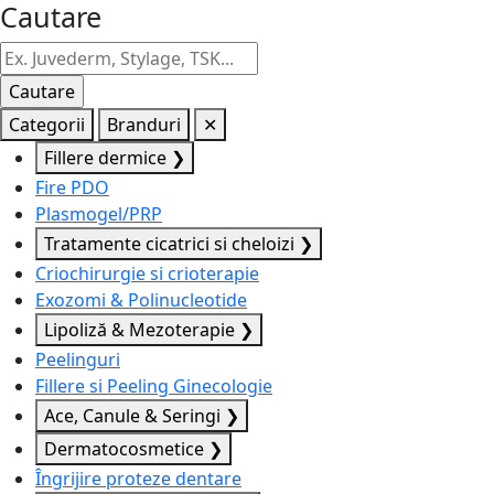
Cautare
Categorii
Branduri
✕
Fillere dermice
❯
Fire PDO
Plasmogel/PRP
Tratamente cicatrici si cheloizi
❯
Criochirurgie si crioterapie
Exozomi & Polinucleotide
Lipoliză & Mezoterapie
❯
Peelinguri
Fillere si Peeling Ginecologie
Ace, Canule & Seringi
❯
Dermatocosmetice
❯
Îngrijire proteze dentare