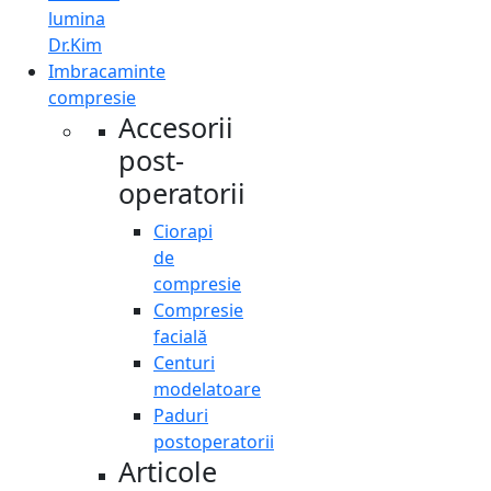
lumina
Dr.Kim
Imbracaminte
compresie
Accesorii
post-
operatorii
Ciorapi
de
compresie
Compresie
facială
Centuri
modelatoare
Paduri
postoperatorii
Articole