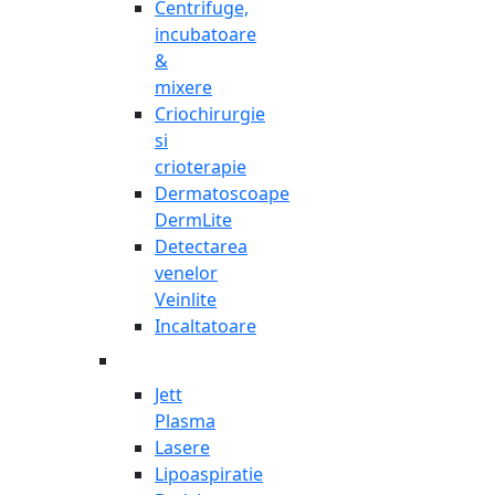
Centrifuge,
incubatoare
&
mixere
Criochirurgie
si
crioterapie
Dermatoscoape
DermLite
Detectarea
venelor
Veinlite
Incaltatoare
Jett
Plasma
Lasere
Lipoaspiratie