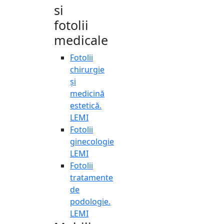
si
fotolii
medicale
Fotolii
chirurgie
și
medicină
estetică.
LEMI
Fotolii
ginecologie
LEMI
Fotolii
tratamente
de
podologie.
LEMI