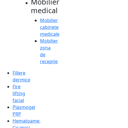
Mobilier
medical
Mobilier
cabinete
medicale
Mobilier
zona
de
recepție
Fillere
dermice
Fire
lifting
facial
Plasmogel
PRP
Hematoame,
Cicatrici