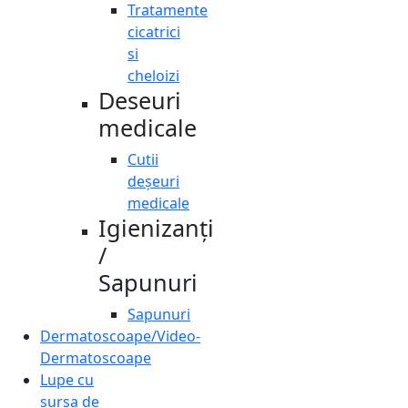
Tratamente
cicatrici
si
cheloizi
Deseuri
medicale
Cutii
deșeuri
medicale
Igienizanți
/
Sapunuri
Sapunuri
Dermatoscoape/Video-
Dermatoscoape
Lupe cu
sursa de