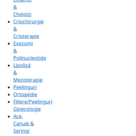
&
Cheloizi
Criochirurgie
&
Crioterapie
Exozomi
&
Polinucleotide
Lipoliză
&
Mezoterapie
Peelinguri
Ortopedie
Fillere/Peelinguri
Ginecologie
Ace,
Canule &
Seringi