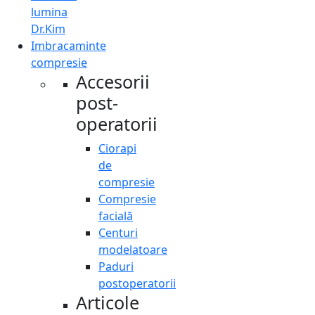
lumina
Dr.Kim
Imbracaminte
compresie
Accesorii
post-
operatorii
Ciorapi
de
compresie
Compresie
facială
Centuri
modelatoare
Paduri
postoperatorii
Articole