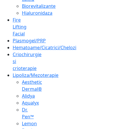
Biorevitalizante
Hialuronidaza
Fire
Lifting
Facial
Plasmogel/PRP
Hematoame/Cicatrici/Chelozi
Criochirurgie
si
crioterapie
Lipoliza/Mezoterapie
Aesthetic
Dermal®
Alidya
Aqualyx
Dr.
Pen™
Lemon