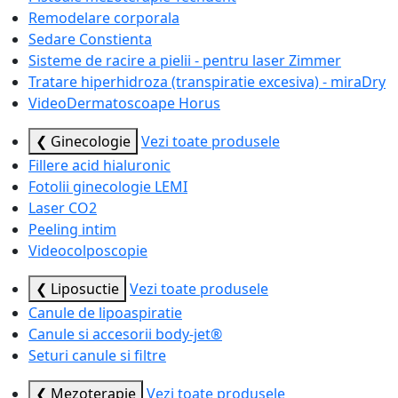
Remodelare corporala
Sedare Constienta
Sisteme de racire a pielii - pentru laser Zimmer
Tratare hiperhidroza (transpiratie excesiva) - miraDry
VideoDermatoscoape Horus
❮ Ginecologie
Vezi toate produsele
Fillere acid hialuronic
Fotolii ginecologie LEMI
Laser CO2
Peeling intim
Videocolposcopie
❮ Liposuctie
Vezi toate produsele
Canule de lipoaspiratie
Canule si accesorii body-jet®
Seturi canule si filtre
❮ Mezoterapie
Vezi toate produsele