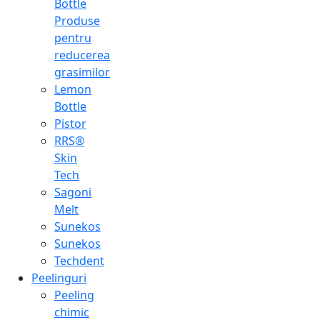
Bottle
Produse
pentru
reducerea
grasimilor
Lemon
Bottle
Pistor
RRS®
Skin
Tech
Sagoni
Melt
Sunekos
Sunekos
Techdent
Peelinguri
Peeling
chimic