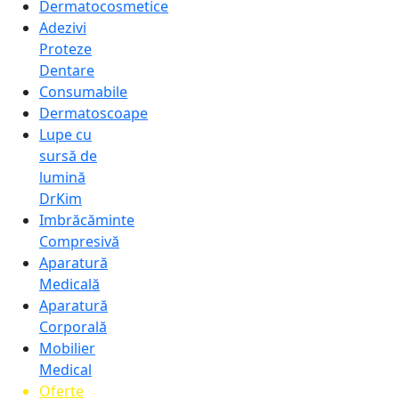
Dermatocosmetice
Adezivi
Proteze
Dentare
Consumabile
Dermatoscoape
Lupe cu
sursă de
lumină
DrKim
Imbrăcăminte
Compresivă
Aparatură
Medicală
Aparatură
Corporală
Mobilier
Medical
Oferte