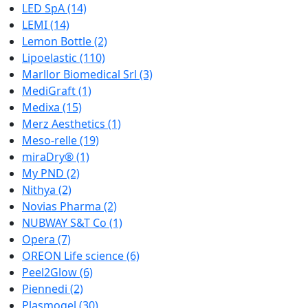
LED SpA
(14)
LEMI
(14)
Lemon Bottle
(2)
Lipoelastic
(110)
Marllor Biomedical Srl
(3)
MediGraft
(1)
Medixa
(15)
Merz Aesthetics
(1)
Meso-relle
(19)
miraDry®
(1)
My PND
(2)
Nithya
(2)
Novias Pharma
(2)
NUBWAY S&T Co
(1)
Opera
(7)
OREON Life science
(6)
Peel2Glow
(6)
Piennedi
(2)
Plasmogel
(30)