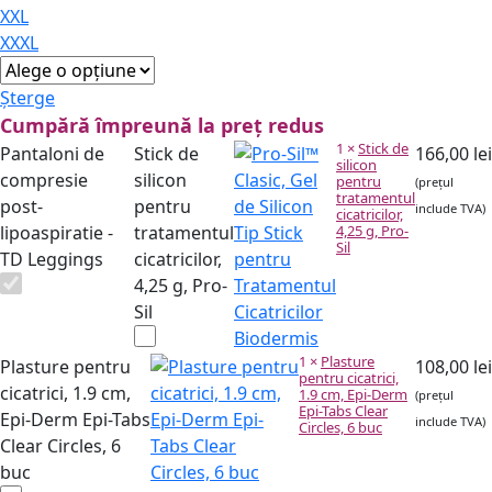
XXL
XXXL
Șterge
Cumpără împreună la preț redus
1
×
Stick de
Pantaloni de
Stick de
166,00
lei
silicon
compresie
silicon
pentru
(prețul
tratamentul
post-
pentru
include TVA)
cicatricilor,
lipoaspiratie -
tratamentul
4,25 g, Pro-
Sil
TD Leggings
cicatricilor,
4,25 g, Pro-
Sil
1
×
Plasture
Plasture pentru
108,00
lei
pentru cicatrici,
cicatrici, 1.9 cm,
1.9 cm, Epi-Derm
(prețul
Epi-Tabs Clear
Epi-Derm Epi-Tabs
include TVA)
Circles, 6 buc
Clear Circles, 6
buc