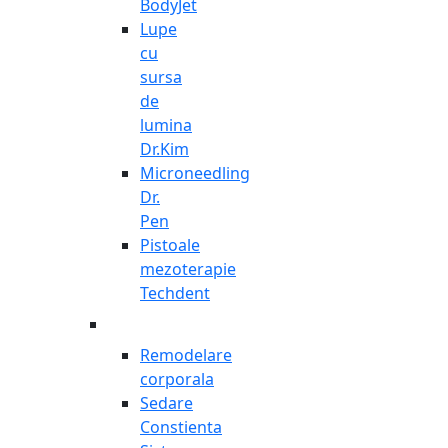
BodyJet
Lupe
cu
sursa
de
lumina
Dr.Kim
Microneedling
Dr.
Pen
Pistoale
mezoterapie
Techdent
Remodelare
corporala
Sedare
Constienta