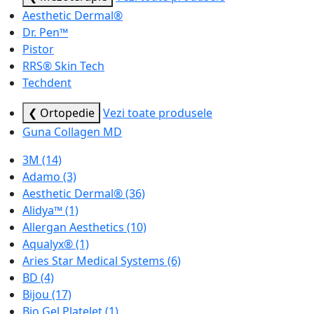
Aesthetic Dermal®
Dr. Pen™
Pistor
RRS® Skin Tech
Techdent
❮ Ortopedie
Vezi toate produsele
Guna Collagen MD
3M
(14)
Adamo
(3)
Aesthetic Dermal®
(36)
Alidya™
(1)
Allergan Aesthetics
(10)
Aqualyx®
(1)
Aries Star Medical Systems
(6)
BD
(4)
Bijou
(17)
Bio Gel Platelet
(1)