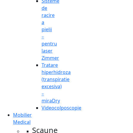
Sisteme
de
racire
a
pielii
–
pentru
laser
Zimmer
Tratare
hiperhidroza
(transpiratie
excesiva)
–
miraDry
Videocolposcopie
Mobilier
Medical
Scaune