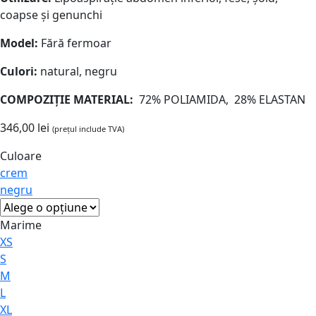
coapse și genunchi
Model:
Fără fermoar
Culori:
natural, negru
COMPOZIȚIE
MATERIAL:
72% POLIAMIDA, 28% ELASTAN
346,00
lei
(prețul include TVA)
Culoare
crem
negru
Marime
XS
S
M
L
XL