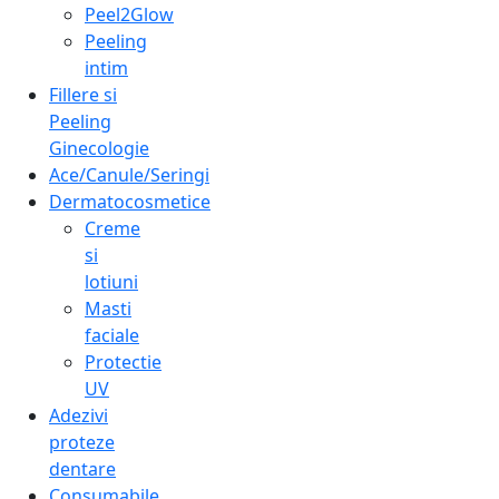
Peel2Glow
Peeling
intim
Fillere si
Peeling
Ginecologie
Ace/Canule/Seringi
Dermatocosmetice
Creme
si
lotiuni
Masti
faciale
Protectie
UV
Adezivi
proteze
dentare
Consumabile