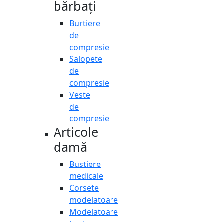
bărbați
Burtiere
de
compresie
Salopete
de
compresie
Veste
de
compresie
Articole
damă
Bustiere
medicale
Corsete
modelatoare
Modelatoare