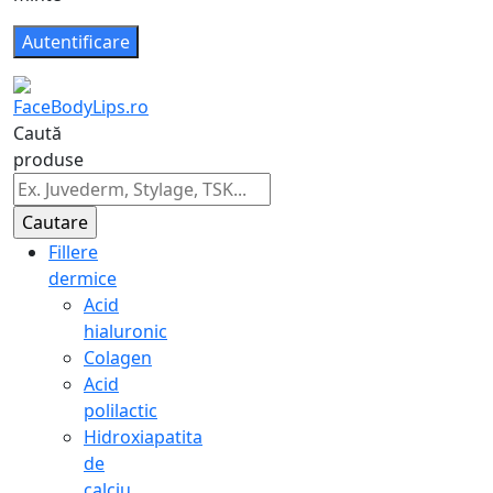
Caută
produse
Fillere
dermice
Acid
hialuronic
Colagen
Acid
polilactic
Hidroxiapatita
de
calciu