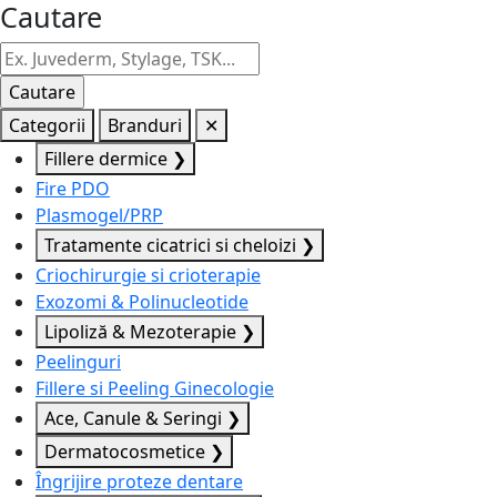
Cautare
Categorii
Branduri
✕
Fillere dermice
❯
Fire PDO
Plasmogel/PRP
Tratamente cicatrici si cheloizi
❯
Criochirurgie si crioterapie
Exozomi & Polinucleotide
Lipoliză & Mezoterapie
❯
Peelinguri
Fillere si Peeling Ginecologie
Ace, Canule & Seringi
❯
Dermatocosmetice
❯
Îngrijire proteze dentare