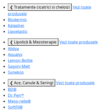
❮ Tratamente cicatrici si cheloizi
Vezi toate
produsele
Biodermis
Kelapher
Lipoelastic
❮ Lipoliză & Mezoterapie
Vezi toate produsele
Alidya
Aqualyx
Lemon Bottle
Sagoni Melt
Sunekos
❮ Ace, Canule & Seringi
Vezi toate produsele
BD®
Dr. Pen™
Meso-relle®
SoftFil®