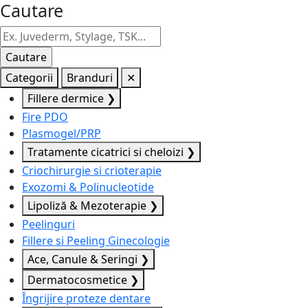
Cautare
Categorii
Branduri
✕
Fillere dermice
❯
Fire PDO
Plasmogel/PRP
Tratamente cicatrici si cheloizi
❯
Criochirurgie si crioterapie
Exozomi & Polinucleotide
Lipoliză & Mezoterapie
❯
Peelinguri
Fillere si Peeling Ginecologie
Ace, Canule & Seringi
❯
Dermatocosmetice
❯
Îngrijire proteze dentare