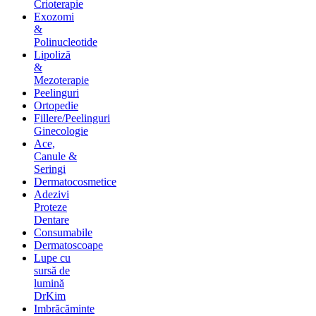
Crioterapie
Exozomi
&
Polinucleotide
Lipoliză
&
Mezoterapie
Peelinguri
Ortopedie
Fillere/Peelinguri
Ginecologie
Ace,
Canule &
Seringi
Dermatocosmetice
Adezivi
Proteze
Dentare
Consumabile
Dermatoscoape
Lupe cu
sursă de
lumină
DrKim
Imbrăcăminte