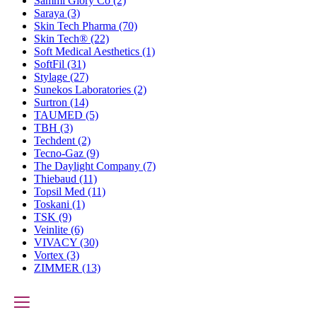
Sammi Glory Co
(2)
Saraya
(3)
Skin Tech Pharma
(70)
Skin Tech®
(22)
Soft Medical Aesthetics
(1)
SoftFil
(31)
Stylage
(27)
Sunekos Laboratories
(2)
Surtron
(14)
TAUMED
(5)
TBH
(3)
Techdent
(2)
Tecno-Gaz
(9)
The Daylight Company
(7)
Thiebaud
(11)
Topsil Med
(11)
Toskani
(1)
TSK
(9)
Veinlite
(6)
VIVACY
(30)
Vortex
(3)
ZIMMER
(13)