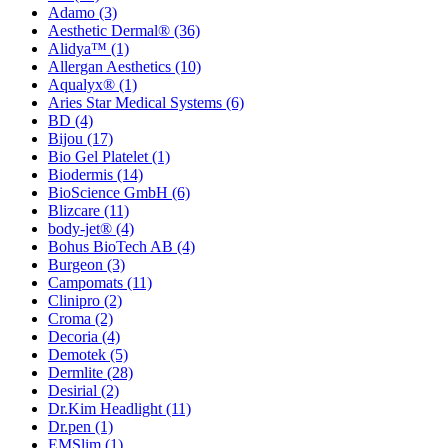
Adamo
(3)
Aesthetic Dermal®
(36)
Alidya™
(1)
Allergan Aesthetics
(10)
Aqualyx®
(1)
Aries Star Medical Systems
(6)
BD
(4)
Bijou
(17)
Bio Gel Platelet
(1)
Biodermis
(14)
BioScience GmbH
(6)
Blizcare
(11)
body-jet®
(4)
Bohus BioTech AB
(4)
Burgeon
(3)
Campomats
(11)
Clinipro
(2)
Croma
(2)
Decoria
(4)
Demotek
(5)
Dermlite
(28)
Desirial
(2)
Dr.Kim Headlight
(11)
Dr.pen
(1)
EMSlim
(1)