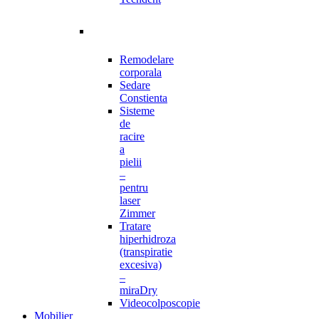
Remodelare
corporala
Sedare
Constienta
Sisteme
de
racire
a
pielii
–
pentru
laser
Zimmer
Tratare
hiperhidroza
(transpiratie
excesiva)
–
miraDry
Videocolposcopie
Mobilier