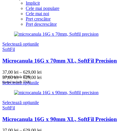
Implicit
Cele mai populare
Cele mai noi
Preț crescător
Preț descrescător
Selectează opțiunile
SoftFil
Microcanula 16G x 70mm XL, SoftFil Precision
Interval
37,00
lei
–
629,00
lei
de
Interval
(prețul include TVA)
37,00
lei
–
629,00
lei
prețuri:
de
(prețul include TVA)
Selectează opțiunile
37,00 lei
prețuri:
până
37,00 lei
la
până
Selectează opțiunile
629,00 lei
la
SoftFil
629,00 lei
Microcanula 16G x 90mm XL, SoftFil Precision
Interval
37,00
lei
–
629,00
lei