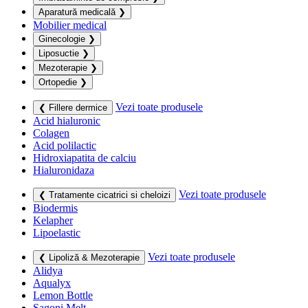
Aparatură medicală
❯
Mobilier medical
Ginecologie
❯
Liposuctie
❯
Mezoterapie
❯
Ortopedie
❯
Vezi toate produsele
❮ Fillere dermice
Acid hialuronic
Colagen
Acid polilactic
Hidroxiapatita de calciu
Hialuronidaza
Vezi toate produsele
❮ Tratamente cicatrici si cheloizi
Biodermis
Kelapher
Lipoelastic
Vezi toate produsele
❮ Lipoliză & Mezoterapie
Alidya
Aqualyx
Lemon Bottle
Sagoni Melt