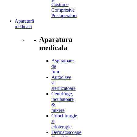
Costume
Compresive
Postoperatori
Aparatură
medicală
Aparatura
medicala
Aspiratoare
de
fum
Autoclave
si
sterilizatoare
Centrifuge,
incubatoare
&
mixere
Criochirurgie
si
crioterapie
Dermatoscoape