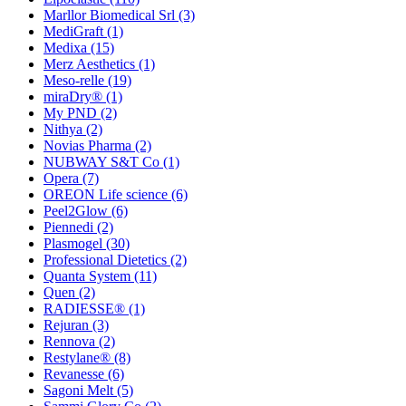
Marllor Biomedical Srl
(3)
MediGraft
(1)
Medixa
(15)
Merz Aesthetics
(1)
Meso-relle
(19)
miraDry®
(1)
My PND
(2)
Nithya
(2)
Novias Pharma
(2)
NUBWAY S&T Co
(1)
Opera
(7)
OREON Life science
(6)
Peel2Glow
(6)
Piennedi
(2)
Plasmogel
(30)
Professional Dietetics
(2)
Quanta System
(11)
Quen
(2)
RADIESSE®
(1)
Rejuran
(3)
Rennova
(2)
Restylane®
(8)
Revanesse
(6)
Sagoni Melt
(5)