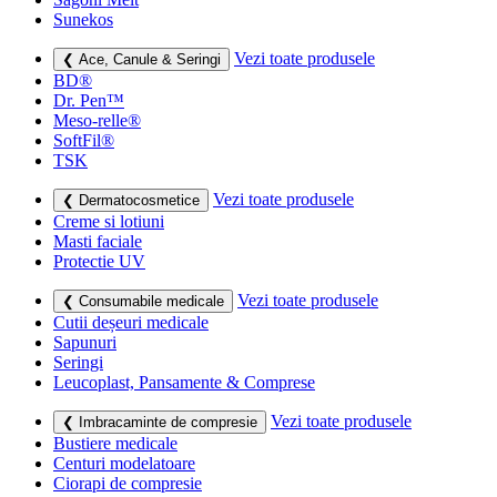
Sunekos
Vezi toate produsele
❮ Ace, Canule & Seringi
BD®
Dr. Pen™
Meso-relle®
SoftFil®
TSK
Vezi toate produsele
❮ Dermatocosmetice
Creme si lotiuni
Masti faciale
Protectie UV
Vezi toate produsele
❮ Consumabile medicale
Cutii deșeuri medicale
Sapunuri
Seringi
Leucoplast, Pansamente & Comprese
Vezi toate produsele
❮ Imbracaminte de compresie
Bustiere medicale
Centuri modelatoare
Ciorapi de compresie