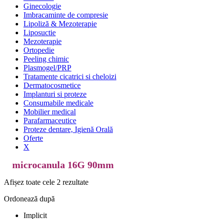
Ginecologie
Imbracaminte de compresie
Lipoliză & Mezoterapie
Liposuctie
Mezoterapie
Ortopedie
Peeling chimic
Plasmogel/PRP
Tratamente cicatrici si cheloizi
Dermatocosmetice
Implanturi si proteze
Consumabile medicale
Mobilier medical
Parafarmaceutice
Proteze dentare, Igienă Orală
Oferte
X
microcanula 16G 90mm
Afișez toate cele 2 rezultate
Ordonează după
Implicit