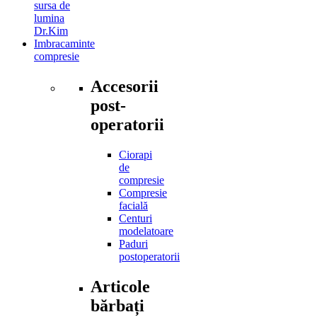
sursa de
lumina
Dr.Kim
Imbracaminte
compresie
Accesorii
post-
operatorii
Ciorapi
de
compresie
Compresie
facială
Centuri
modelatoare
Paduri
postoperatorii
Articole
bărbați