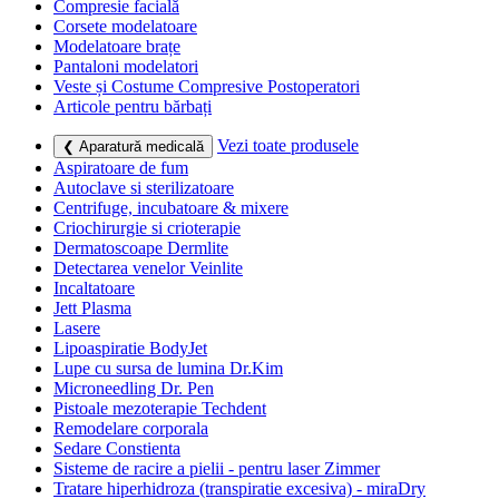
Compresie facială
Corsete modelatoare
Modelatoare brațe
Pantaloni modelatori
Veste și Costume Compresive Postoperatori
Articole pentru bărbați
Vezi toate produsele
❮ Aparatură medicală
Aspiratoare de fum
Autoclave si sterilizatoare
Centrifuge, incubatoare & mixere
Criochirurgie si crioterapie
Dermatoscoape Dermlite
Detectarea venelor Veinlite
Incaltatoare
Jett Plasma
Lasere
Lipoaspiratie BodyJet
Lupe cu sursa de lumina Dr.Kim
Microneedling Dr. Pen
Pistoale mezoterapie Techdent
Remodelare corporala
Sedare Constienta
Sisteme de racire a pielii - pentru laser Zimmer
Tratare hiperhidroza (transpiratie excesiva) - miraDry