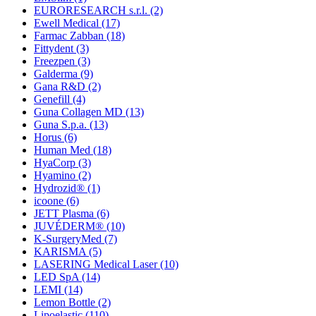
EURORESEARCH s.r.l.
(2)
Ewell Medical
(17)
Farmac Zabban
(18)
Fittydent
(3)
Freezpen
(3)
Galderma
(9)
Gana R&D
(2)
Genefill
(4)
Guna Collagen MD
(13)
Guna S.p.a.
(13)
Horus
(6)
Human Med
(18)
HyaCorp
(3)
Hyamino
(2)
Hydrozid®
(1)
icoone
(6)
JETT Plasma
(6)
JUVÉDERM®
(10)
K-SurgeryMed
(7)
KARISMA
(5)
LASERING Medical Laser
(10)
LED SpA
(14)
LEMI
(14)
Lemon Bottle
(2)
Lipoelastic
(110)