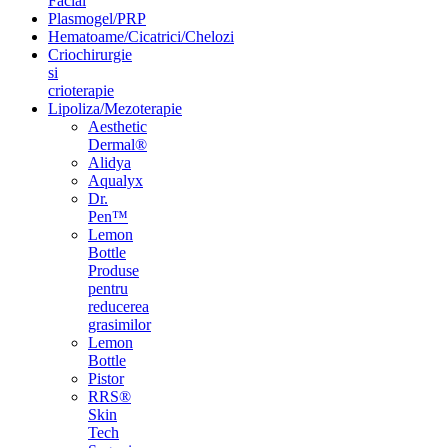
Facial
Plasmogel/PRP
Hematoame/Cicatrici/Chelozi
Criochirurgie
si
crioterapie
Lipoliza/Mezoterapie
Aesthetic
Dermal®
Alidya
Aqualyx
Dr.
Pen™
Lemon
Bottle
Produse
pentru
reducerea
grasimilor
Lemon
Bottle
Pistor
RRS®
Skin
Tech