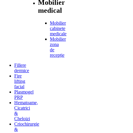
Mobilier
medical
Mobilier
cabinete
medicale
Mobilier
zona
de
recepție
Fillere
dermice
Fire
lifting
facial
Plasmogel
PRP
Hematoame,
Cicatrici
&
Cheloizi
Criochirurgie
&