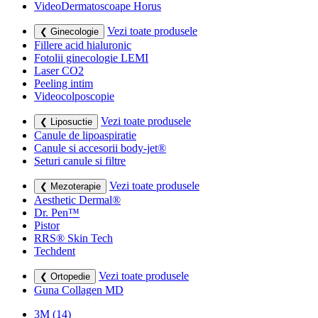
VideoDermatoscoape Horus
Vezi toate produsele
❮ Ginecologie
Fillere acid hialuronic
Fotolii ginecologie LEMI
Laser CO2
Peeling intim
Videocolposcopie
Vezi toate produsele
❮ Liposuctie
Canule de lipoaspiratie
Canule si accesorii body-jet®
Seturi canule si filtre
Vezi toate produsele
❮ Mezoterapie
Aesthetic Dermal®
Dr. Pen™
Pistor
RRS® Skin Tech
Techdent
Vezi toate produsele
❮ Ortopedie
Guna Collagen MD
3M
(14)