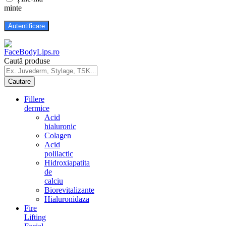
minte
Caută produse
Fillere
dermice
Acid
hialuronic
Colagen
Acid
polilactic
Hidroxiapatita
de
calciu
Biorevitalizante
Hialuronidaza
Fire
Lifting