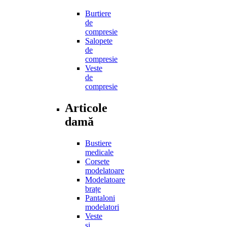
Burtiere
de
compresie
Salopete
de
compresie
Veste
de
compresie
Articole
damă
Bustiere
medicale
Corsete
modelatoare
Modelatoare
brațe
Pantaloni
modelatori
Veste
și