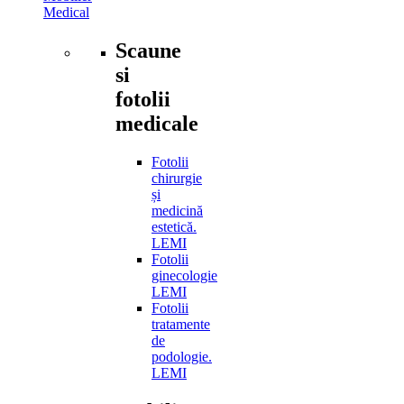
Medical
Scaune
si
fotolii
medicale
Fotolii
chirurgie
și
medicină
estetică.
LEMI
Fotolii
ginecologie
LEMI
Fotolii
tratamente
de
podologie.
LEMI