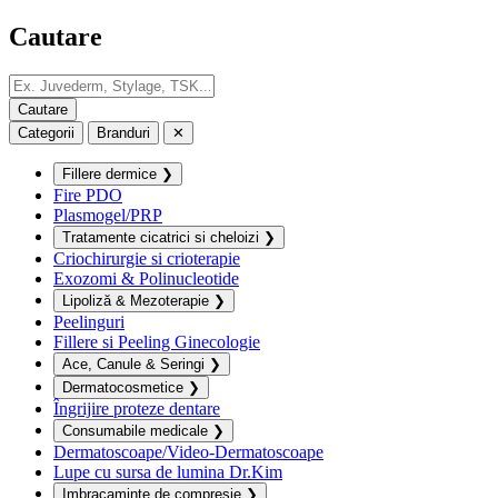
Cautare
Categorii
Branduri
✕
Fillere dermice
❯
Fire PDO
Plasmogel/PRP
Tratamente cicatrici si cheloizi
❯
Criochirurgie si crioterapie
Exozomi & Polinucleotide
Lipoliză & Mezoterapie
❯
Peelinguri
Fillere si Peeling Ginecologie
Ace, Canule & Seringi
❯
Dermatocosmetice
❯
Îngrijire proteze dentare
Consumabile medicale
❯
Dermatoscoape/Video-Dermatoscoape
Lupe cu sursa de lumina Dr.Kim
Imbracaminte de compresie
❯