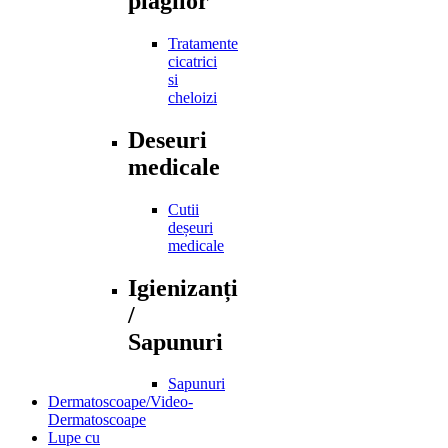
plagilor
Tratamente
cicatrici
si
cheloizi
Deseuri
medicale
Cutii
deșeuri
medicale
Igienizanți
/
Sapunuri
Sapunuri
Dermatoscoape/Video-
Dermatoscoape
Lupe cu