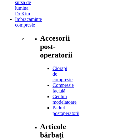
sursa de
lumina
Dr.Kim
Imbracaminte
compresie
Accesorii
post-
operatorii
Ciorapi
de
compresie
Compresie
facială
Centuri
modelatoare
Paduri
postoperatorii
Articole
bărbați