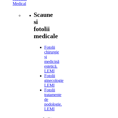
Medical
Scaune
si
fotolii
medicale
Fotolii
chirurgie
și
medicină
estetică.
LEMI
Fotolii
ginecologie
LEMI
Fotolii
tratamente
de
podologie.
LEMI