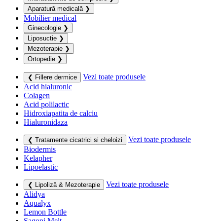
Aparatură medicală
❯
Mobilier medical
Ginecologie
❯
Liposuctie
❯
Mezoterapie
❯
Ortopedie
❯
Vezi toate produsele
❮ Fillere dermice
Acid hialuronic
Colagen
Acid polilactic
Hidroxiapatita de calciu
Hialuronidaza
Vezi toate produsele
❮ Tratamente cicatrici si cheloizi
Biodermis
Kelapher
Lipoelastic
Vezi toate produsele
❮ Lipoliză & Mezoterapie
Alidya
Aqualyx
Lemon Bottle
Sagoni Melt