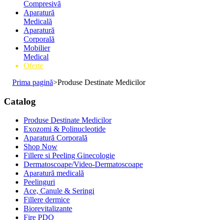
Compresivă
Aparatură
Medicală
Aparatură
Corporală
Mobilier
Medical
Oferte
Prima pagină
>
Produse Destinate Medicilor
Catalog
Produse Destinate Medicilor
Exozomi & Polinucleotide
Aparatură Corporală
Shop Now
Fillere si Peeling Ginecologie
Dermatoscoape/Video-Dermatoscoape
Aparatură medicală
Peelinguri
Ace, Canule & Seringi
Fillere dermice
Biorevitalizante
Fire PDO