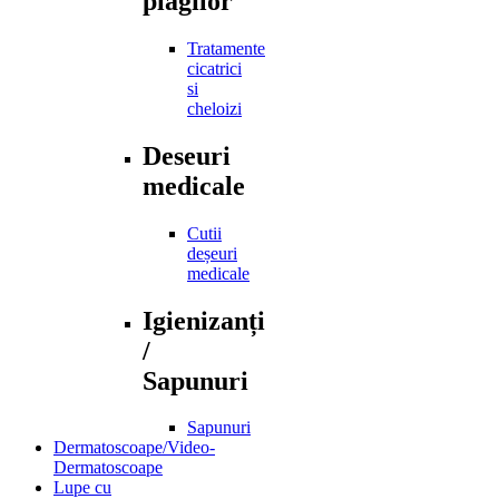
plagilor
Tratamente
cicatrici
si
cheloizi
Deseuri
medicale
Cutii
deșeuri
medicale
Igienizanți
/
Sapunuri
Sapunuri
Dermatoscoape/Video-
Dermatoscoape
Lupe cu