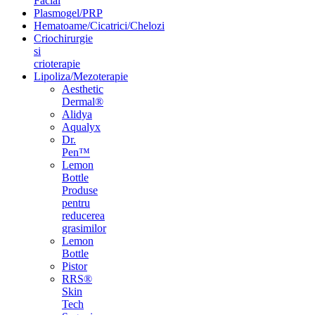
Facial
Plasmogel/PRP
Hematoame/Cicatrici/Chelozi
Criochirurgie
si
crioterapie
Lipoliza/Mezoterapie
Aesthetic
Dermal®
Alidya
Aqualyx
Dr.
Pen™
Lemon
Bottle
Produse
pentru
reducerea
grasimilor
Lemon
Bottle
Pistor
RRS®
Skin
Tech