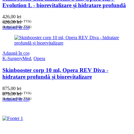
Evolution L - biorevitalizare și hidratare profundă
426,00
lei
(prețul include TVA)
426,00
lei
(prețul include TVA)
Adaugă în coș
Adaugă în coș
K-SurgeryMed
,
Opera
Skinbooster corp 10 ml, Opera REV Diva -
hidratare profundă și biorevitalizare
875,00
lei
(prețul include TVA)
875,00
lei
(prețul include TVA)
Adaugă în coș