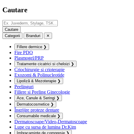
Cautare
Categorii
Branduri
✕
Fillere dermice
❯
Fire PDO
Plasmogel/PRP
Tratamente cicatrici si cheloizi
❯
Criochirurgie si crioterapie
Exozomi & Polinucleotide
Lipoliză & Mezoterapie
❯
Peelinguri
Fillere si Peeling Ginecologie
Ace, Canule & Seringi
❯
Dermatocosmetice
❯
Îngrijire proteze dentare
Consumabile medicale
❯
Dermatoscoape/Video-Dermatoscoape
Lupe cu sursa de lumina Dr.Kim
Imbracaminte de compresie
❯