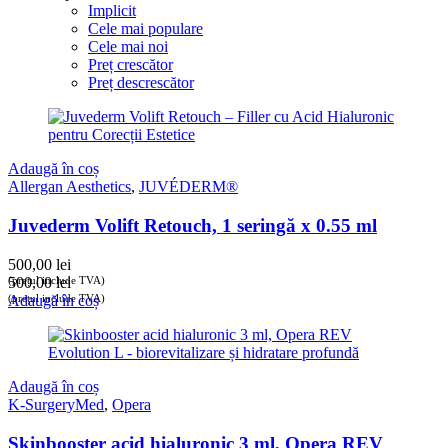
Implicit
Cele mai populare
Cele mai noi
Preț crescător
Preț descrescător
Adaugă în coș
Allergan Aesthetics
,
JUVÉDERM®
Juvederm Volift Retouch, 1 seringă x 0.55 ml
500,00
lei
(prețul include TVA)
500,00
lei
(prețul include TVA)
Adaugă în coș
Adaugă în coș
K-SurgeryMed
,
Opera
Skinbooster acid hialuronic 3 ml, Opera REV