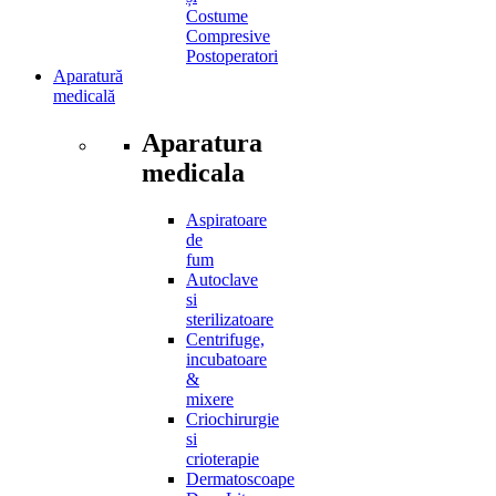
Costume
Compresive
Postoperatori
Aparatură
medicală
Aparatura
medicala
Aspiratoare
de
fum
Autoclave
si
sterilizatoare
Centrifuge,
incubatoare
&
mixere
Criochirurgie
si
crioterapie
Dermatoscoape