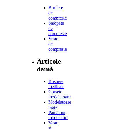
Burtiere
de
compresie
Salopete
de
compresie
Veste
de
compresie
Articole
damă
Bustiere
medicale
Corsete
modelatoare
Modelatoare
brațe
Pantaloni
modelatori
Veste
și