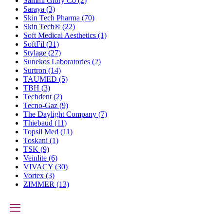
Sammi Glory Co
(2)
Saraya
(3)
Skin Tech Pharma
(70)
Skin Tech®
(22)
Soft Medical Aesthetics
(1)
SoftFil
(31)
Stylage
(27)
Sunekos Laboratories
(2)
Surtron
(14)
TAUMED
(5)
TBH
(3)
Techdent
(2)
Tecno-Gaz
(9)
The Daylight Company
(7)
Thiebaud
(11)
Topsil Med
(11)
Toskani
(1)
TSK
(9)
Veinlite
(6)
VIVACY
(30)
Vortex
(3)
ZIMMER
(13)