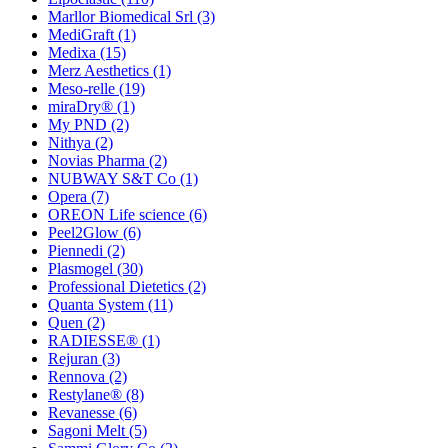
Marllor Biomedical Srl
(3)
MediGraft
(1)
Medixa
(15)
Merz Aesthetics
(1)
Meso-relle
(19)
miraDry®
(1)
My PND
(2)
Nithya
(2)
Novias Pharma
(2)
NUBWAY S&T Co
(1)
Opera
(7)
OREON Life science
(6)
Peel2Glow
(6)
Piennedi
(2)
Plasmogel
(30)
Professional Dietetics
(2)
Quanta System
(11)
Quen
(2)
RADIESSE®
(1)
Rejuran
(3)
Rennova
(2)
Restylane®
(8)
Revanesse
(6)
Sagoni Melt
(5)