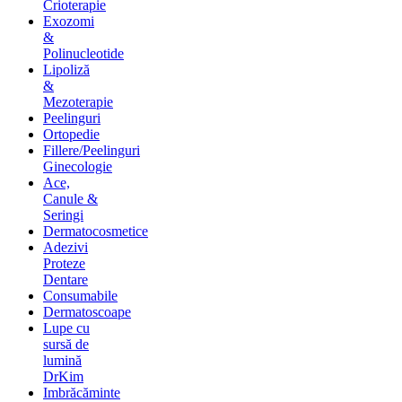
Crioterapie
Exozomi
&
Polinucleotide
Lipoliză
&
Mezoterapie
Peelinguri
Ortopedie
Fillere/Peelinguri
Ginecologie
Ace,
Canule &
Seringi
Dermatocosmetice
Adezivi
Proteze
Dentare
Consumabile
Dermatoscoape
Lupe cu
sursă de
lumină
DrKim
Imbrăcăminte