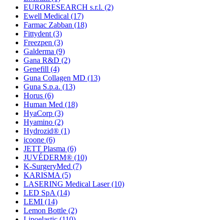
EURORESEARCH s.r.l.
(2)
Ewell Medical
(17)
Farmac Zabban
(18)
Fittydent
(3)
Freezpen
(3)
Galderma
(9)
Gana R&D
(2)
Genefill
(4)
Guna Collagen MD
(13)
Guna S.p.a.
(13)
Horus
(6)
Human Med
(18)
HyaCorp
(3)
Hyamino
(2)
Hydrozid®
(1)
icoone
(6)
JETT Plasma
(6)
JUVÉDERM®
(10)
K-SurgeryMed
(7)
KARISMA
(5)
LASERING Medical Laser
(10)
LED SpA
(14)
LEMI
(14)
Lemon Bottle
(2)
Lipoelastic
(110)