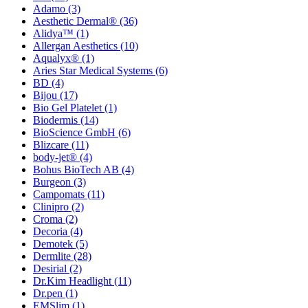
Adamo
(3)
Aesthetic Dermal®
(36)
Alidya™
(1)
Allergan Aesthetics
(10)
Aqualyx®
(1)
Aries Star Medical Systems
(6)
BD
(4)
Bijou
(17)
Bio Gel Platelet
(1)
Biodermis
(14)
BioScience GmbH
(6)
Blizcare
(11)
body-jet®
(4)
Bohus BioTech AB
(4)
Burgeon
(3)
Campomats
(11)
Clinipro
(2)
Croma
(2)
Decoria
(4)
Demotek
(5)
Dermlite
(28)
Desirial
(2)
Dr.Kim Headlight
(11)
Dr.pen
(1)
EMSlim
(1)