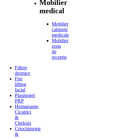
Mobilier
medical
Mobilier
cabinete
medicale
Mobilier
zona
de
recepție
Fillere
dermice
Fire
lifting
facial
Plasmogel
PRP
Hematoame,
Cicatrici
&
Cheloizi
Criochirurgie
&