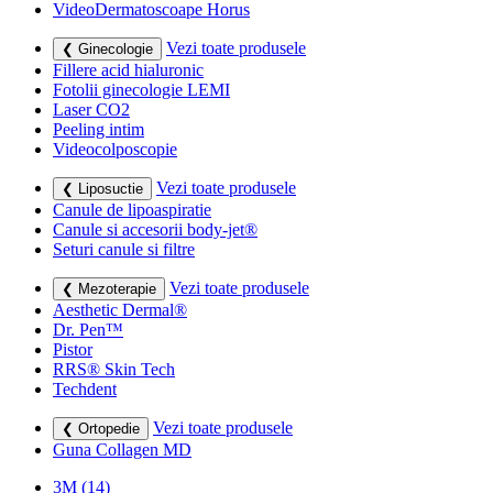
VideoDermatoscoape Horus
Vezi toate produsele
❮ Ginecologie
Fillere acid hialuronic
Fotolii ginecologie LEMI
Laser CO2
Peeling intim
Videocolposcopie
Vezi toate produsele
❮ Liposuctie
Canule de lipoaspiratie
Canule si accesorii body-jet®
Seturi canule si filtre
Vezi toate produsele
❮ Mezoterapie
Aesthetic Dermal®
Dr. Pen™
Pistor
RRS® Skin Tech
Techdent
Vezi toate produsele
❮ Ortopedie
Guna Collagen MD
3M
(14)