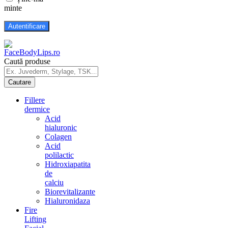
minte
Caută produse
Fillere
dermice
Acid
hialuronic
Colagen
Acid
polilactic
Hidroxiapatita
de
calciu
Biorevitalizante
Hialuronidaza
Fire
Lifting