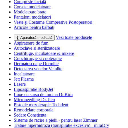
Compresie facială
Corsete modelatoare
Modelatoare brațe
Pantaloni modelatori
Veste și Costume Compresive Postoperatori
Articole pentru bărbați
Vezi toate produsele
❮ Aparatură medicală
Aspiratoare de fum
Autoclave si sterilizatoare
Centrifuge, incubatoare & mixere
Criochirurgie si crioterapie
Dermatoscoape Dermlite
Detectarea venelor Veinlite
Incaltatoare
Jett Plasma
Lasere
Lipoaspiratie BodyJet
Lupe cu sursa de lumina Dr.Kim
Microneedling Dr. Pen
Pistoale mezoterapie Techdent
Remodelare corporala
Sedare Constienta
Sisteme de racire a pielii - pentru laser Zimmer
Tratare hiperhidroza (transpiratie excesiva) - miraDry