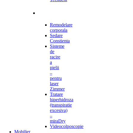
Remodelare
corporala
Sedare
Constienta
Sisteme
de
racire
a
pielii
–
pentru
laser
Zimmer
Tratare
hiperhidroza
(transpiratie
excesiva)
–
miraDry
Videocolposcopie
Mobilier