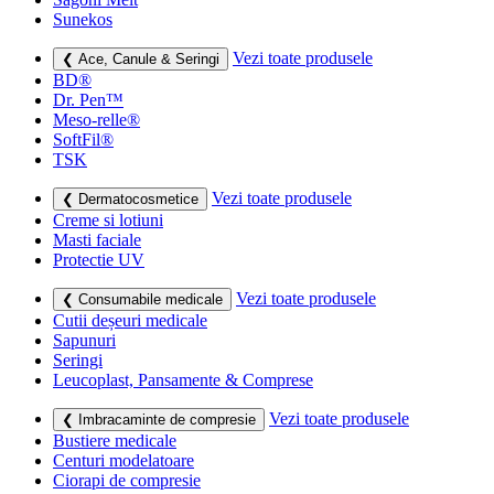
Sunekos
Vezi toate produsele
❮ Ace, Canule & Seringi
BD®
Dr. Pen™
Meso-relle®
SoftFil®
TSK
Vezi toate produsele
❮ Dermatocosmetice
Creme si lotiuni
Masti faciale
Protectie UV
Vezi toate produsele
❮ Consumabile medicale
Cutii deșeuri medicale
Sapunuri
Seringi
Leucoplast, Pansamente & Comprese
Vezi toate produsele
❮ Imbracaminte de compresie
Bustiere medicale
Centuri modelatoare
Ciorapi de compresie