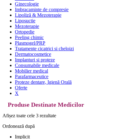
Ginecologie
Imbracaminte de compresie
Lipoliză & Mezoterapie
Liposuctie
Mezoterapie
Ortopedie
Peeling chimic
Plasmogel/PRP
Tratamente cicatrici si cheloizi
Dermatocosmetice
Implanturi si proteze
Consumabile medicale
Mobilier medical
Parafarmaceutice
Proteze dentare, Igienă Orală
Oferte
X
Produse Destinate Medicilor
Afișez toate cele 3 rezultate
Ordonează după
Implicit