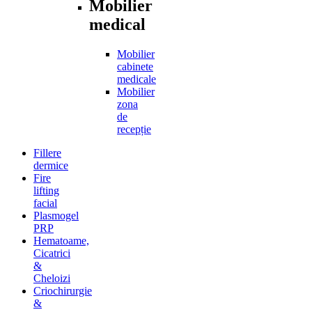
Mobilier
medical
Mobilier
cabinete
medicale
Mobilier
zona
de
recepție
Fillere
dermice
Fire
lifting
facial
Plasmogel
PRP
Hematoame,
Cicatrici
&
Cheloizi
Criochirurgie
&