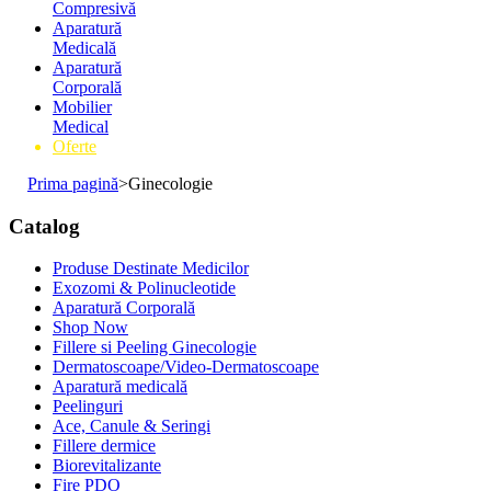
Compresivă
Aparatură
Medicală
Aparatură
Corporală
Mobilier
Medical
Oferte
Prima pagină
>
Ginecologie
Catalog
Produse Destinate Medicilor
Exozomi & Polinucleotide
Aparatură Corporală
Shop Now
Fillere si Peeling Ginecologie
Dermatoscoape/Video-Dermatoscoape
Aparatură medicală
Peelinguri
Ace, Canule & Seringi
Fillere dermice
Biorevitalizante
Fire PDO