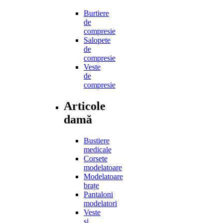
Burtiere
de
compresie
Salopete
de
compresie
Veste
de
compresie
Articole
damă
Bustiere
medicale
Corsete
modelatoare
Modelatoare
brațe
Pantaloni
modelatori
Veste
și