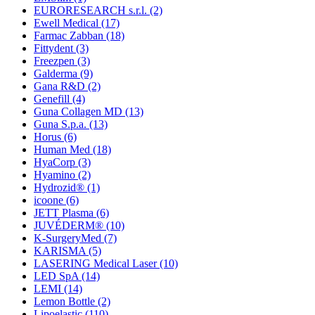
EURORESEARCH s.r.l.
(2)
Ewell Medical
(17)
Farmac Zabban
(18)
Fittydent
(3)
Freezpen
(3)
Galderma
(9)
Gana R&D
(2)
Genefill
(4)
Guna Collagen MD
(13)
Guna S.p.a.
(13)
Horus
(6)
Human Med
(18)
HyaCorp
(3)
Hyamino
(2)
Hydrozid®
(1)
icoone
(6)
JETT Plasma
(6)
JUVÉDERM®
(10)
K-SurgeryMed
(7)
KARISMA
(5)
LASERING Medical Laser
(10)
LED SpA
(14)
LEMI
(14)
Lemon Bottle
(2)
Lipoelastic
(110)