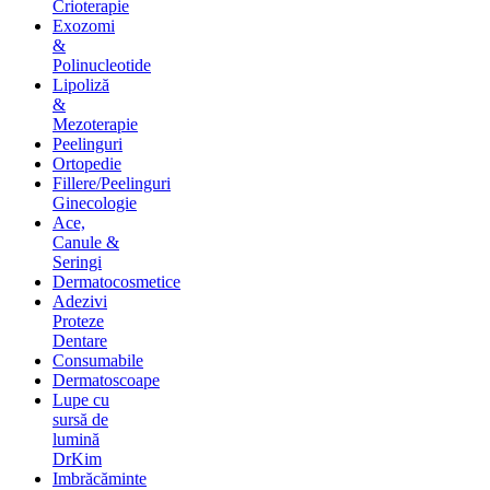
Crioterapie
Exozomi
&
Polinucleotide
Lipoliză
&
Mezoterapie
Peelinguri
Ortopedie
Fillere/Peelinguri
Ginecologie
Ace,
Canule &
Seringi
Dermatocosmetice
Adezivi
Proteze
Dentare
Consumabile
Dermatoscoape
Lupe cu
sursă de
lumină
DrKim
Imbrăcăminte