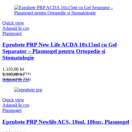
Quick view
Adaugă în coș
Plasmogel
Eprubete PRP New Life ACDA 10x15ml cu Gel
Separator – Plasmogel pentru Ortopedie și
Stomatologie
1.110,00
lei
(prețul include TVA)
1.110,00
lei
(prețul include TVA)
Adaugă în coș
Quick view
Adaugă în coș
Plasmogel
Eprubete PRP Newlife ACS, 10ml, 10buc, Plasmogel