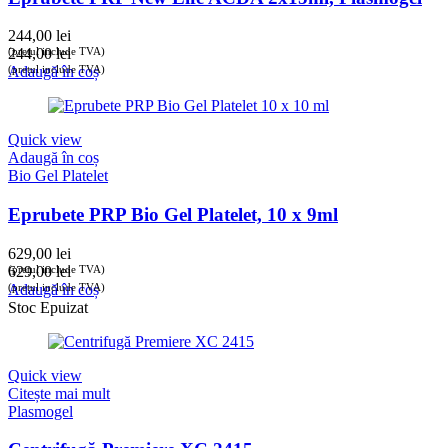
244,00
lei
(prețul include TVA)
244,00
lei
(prețul include TVA)
Adaugă în coș
Quick view
Adaugă în coș
Bio Gel Platelet
Eprubete PRP Bio Gel Platelet, 10 x 9ml
629,00
lei
(prețul include TVA)
629,00
lei
(prețul include TVA)
Adaugă în coș
Stoc Epuizat
Quick view
Citește mai mult
Plasmogel