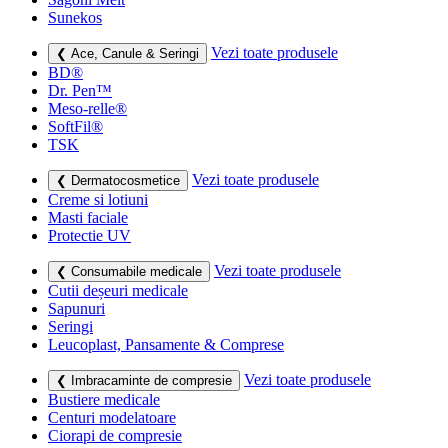
Sunekos
Vezi toate produsele
❮ Ace, Canule & Seringi
BD®
Dr. Pen™
Meso-relle®
SoftFil®
TSK
Vezi toate produsele
❮ Dermatocosmetice
Creme si lotiuni
Masti faciale
Protectie UV
Vezi toate produsele
❮ Consumabile medicale
Cutii deșeuri medicale
Sapunuri
Seringi
Leucoplast, Pansamente & Comprese
Vezi toate produsele
❮ Imbracaminte de compresie
Bustiere medicale
Centuri modelatoare
Ciorapi de compresie