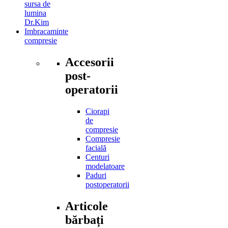
sursa de
lumina
Dr.Kim
Imbracaminte
compresie
Accesorii
post-
operatorii
Ciorapi
de
compresie
Compresie
facială
Centuri
modelatoare
Paduri
postoperatorii
Articole
bărbați