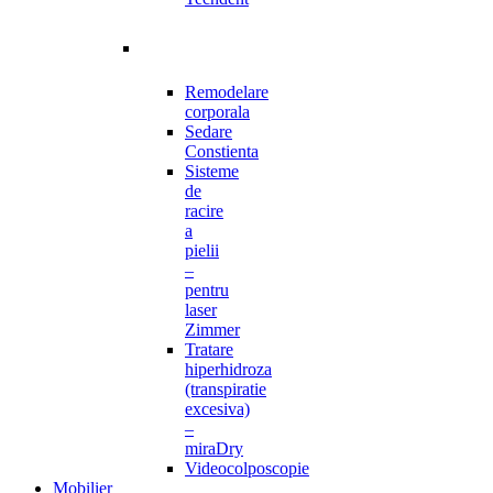
Remodelare
corporala
Sedare
Constienta
Sisteme
de
racire
a
pielii
–
pentru
laser
Zimmer
Tratare
hiperhidroza
(transpiratie
excesiva)
–
miraDry
Videocolposcopie
Mobilier