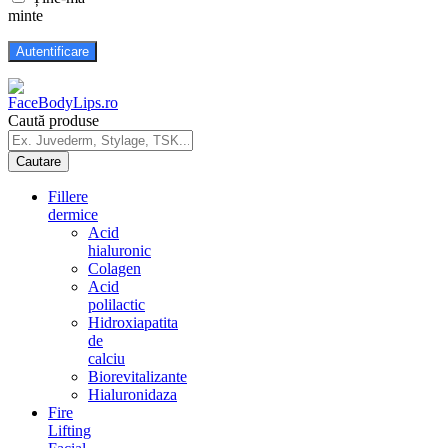
minte
Caută produse
Fillere
dermice
Acid
hialuronic
Colagen
Acid
polilactic
Hidroxiapatita
de
calciu
Biorevitalizante
Hialuronidaza
Fire
Lifting