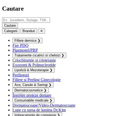
Cautare
Categorii
Branduri
✕
Fillere dermice
❯
Fire PDO
Plasmogel/PRP
Tratamente cicatrici si cheloizi
❯
Criochirurgie si crioterapie
Exozomi & Polinucleotide
Lipoliză & Mezoterapie
❯
Peelinguri
Fillere si Peeling Ginecologie
Ace, Canule & Seringi
❯
Dermatocosmetice
❯
Îngrijire proteze dentare
Consumabile medicale
❯
Dermatoscoape/Video-Dermatoscoape
Lupe cu sursa de lumina Dr.Kim
Imbracaminte de compresie
❯