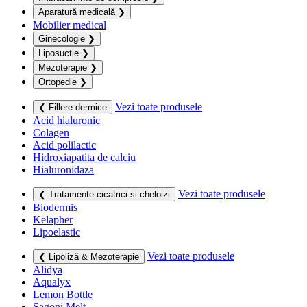
Aparatură medicală
❯
Mobilier medical
Ginecologie
❯
Liposuctie
❯
Mezoterapie
❯
Ortopedie
❯
Vezi toate produsele
❮ Fillere dermice
Acid hialuronic
Colagen
Acid polilactic
Hidroxiapatita de calciu
Hialuronidaza
Vezi toate produsele
❮ Tratamente cicatrici si cheloizi
Biodermis
Kelapher
Lipoelastic
Vezi toate produsele
❮ Lipoliză & Mezoterapie
Alidya
Aqualyx
Lemon Bottle
Sagoni Melt