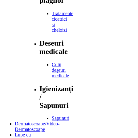
plagilor
Tratamente
cicatrici
si
cheloizi
Deseuri
medicale
Cutii
deșeuri
medicale
Igienizanți
/
Sapunuri
Sapunuri
Dermatoscoape/Video-
Dermatoscoape
Lupe cu