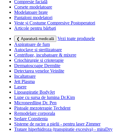
Compresie facială
Corsete modelatoare
Modelatoare brațe
Pantaloni modelatori
Veste și Costume Compresive Postoperatori
Articole pentru bărbați
Vezi toate produsele
❮ Aparatură medicală
Aspiratoare de fum
Autoclave si sterilizatoare
Centrifuge, incubatoare & mixere
Criochirurgie si crioterapie
Dermatoscoape Dermlite
Detectarea venelor Veinlite
Incaltatoare
Jett Plasma
Lasere
Lipoaspiratie BodyJet
Lupe cu sursa de lumina Dr.Kim
Microneedling Dr. Pen
Pistoale mezoterapie Techdent
Remodelare corporala
Sedare Constienta
Sisteme de racire a pielii - pentru laser Zimmer
Tratare hiperhidroza (transpiratie excesiva) - miraDry