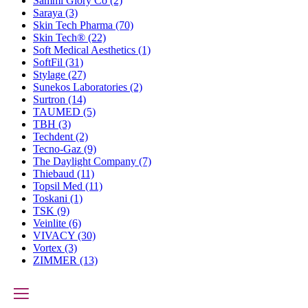
Sammi Glory Co
(2)
Saraya
(3)
Skin Tech Pharma
(70)
Skin Tech®
(22)
Soft Medical Aesthetics
(1)
SoftFil
(31)
Stylage
(27)
Sunekos Laboratories
(2)
Surtron
(14)
TAUMED
(5)
TBH
(3)
Techdent
(2)
Tecno-Gaz
(9)
The Daylight Company
(7)
Thiebaud
(11)
Topsil Med
(11)
Toskani
(1)
TSK
(9)
Veinlite
(6)
VIVACY
(30)
Vortex
(3)
ZIMMER
(13)