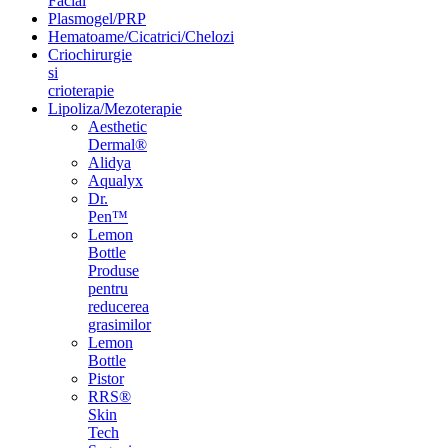
Facial
Plasmogel/PRP
Hematoame/Cicatrici/Chelozi
Criochirurgie
si
crioterapie
Lipoliza/Mezoterapie
Aesthetic
Dermal®
Alidya
Aqualyx
Dr.
Pen™
Lemon
Bottle
Produse
pentru
reducerea
grasimilor
Lemon
Bottle
Pistor
RRS®
Skin
Tech