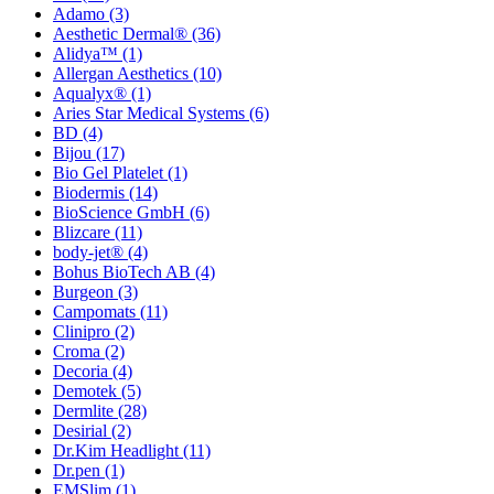
Adamo
(3)
Aesthetic Dermal®
(36)
Alidya™
(1)
Allergan Aesthetics
(10)
Aqualyx®
(1)
Aries Star Medical Systems
(6)
BD
(4)
Bijou
(17)
Bio Gel Platelet
(1)
Biodermis
(14)
BioScience GmbH
(6)
Blizcare
(11)
body-jet®
(4)
Bohus BioTech AB
(4)
Burgeon
(3)
Campomats
(11)
Clinipro
(2)
Croma
(2)
Decoria
(4)
Demotek
(5)
Dermlite
(28)
Desirial
(2)
Dr.Kim Headlight
(11)
Dr.pen
(1)
EMSlim
(1)