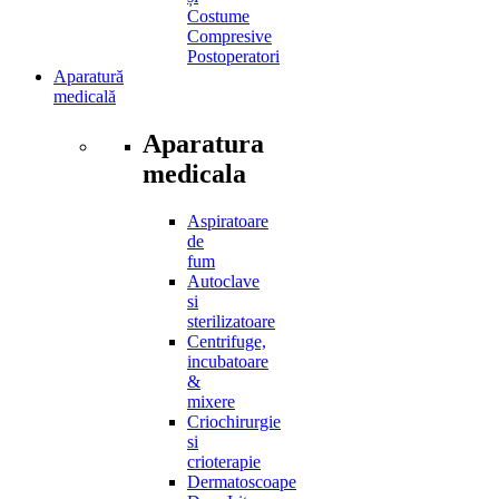
Costume
Compresive
Postoperatori
Aparatură
medicală
Aparatura
medicala
Aspiratoare
de
fum
Autoclave
si
sterilizatoare
Centrifuge,
incubatoare
&
mixere
Criochirurgie
si
crioterapie
Dermatoscoape