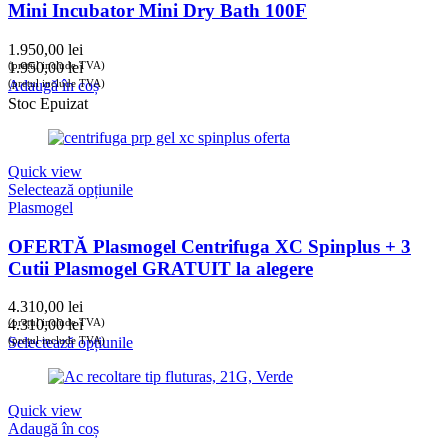
Mini Incubator Mini Dry Bath 100F
1.950,00
lei
(prețul include TVA)
1.950,00
lei
(prețul include TVA)
Adaugă în coș
Stoc Epuizat
Quick view
Selectează opțiunile
Plasmogel
OFERTĂ Plasmogel Centrifuga XC Spinplus + 3
Cutii Plasmogel GRATUIT la alegere
4.310,00
lei
(prețul include TVA)
4.310,00
lei
(prețul include TVA)
Selectează opțiunile
Quick view
Adaugă în coș