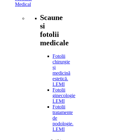
Medical
Scaune
si
fotolii
medicale
Fotolii
chirurgie
și
medicină
estetică.
LEMI
Fotolii
ginecologie
LEMI
Fotolii
tratamente
de
podologie.
LEMI