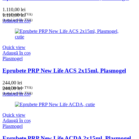
1.110,00
lei
(prețul include TVA)
1.110,00
lei
(prețul include TVA)
Adaugă în coș
Quick view
Adaugă în coș
Plasmogel
Eprubete PRP New Life ACS 2x15ml, Plasmogel
244,00
lei
(prețul include TVA)
244,00
lei
(prețul include TVA)
Adaugă în coș
Quick view
Adaugă în coș
Plasmogel
Eprubete PRP New Life ACDA 2x15ml, Plasmogel