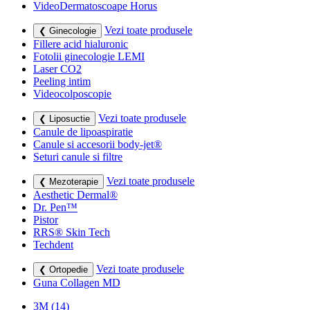
VideoDermatoscoape Horus
Vezi toate produsele
❮ Ginecologie
Fillere acid hialuronic
Fotolii ginecologie LEMI
Laser CO2
Peeling intim
Videocolposcopie
Vezi toate produsele
❮ Liposuctie
Canule de lipoaspiratie
Canule si accesorii body-jet®
Seturi canule si filtre
Vezi toate produsele
❮ Mezoterapie
Aesthetic Dermal®
Dr. Pen™
Pistor
RRS® Skin Tech
Techdent
Vezi toate produsele
❮ Ortopedie
Guna Collagen MD
3M
(14)