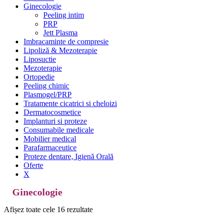
Ginecologie
Peeling intim
PRP
Jett Plasma
Imbracaminte de compresie
Lipoliză & Mezoterapie
Liposuctie
Mezoterapie
Ortopedie
Peeling chimic
Plasmogel/PRP
Tratamente cicatrici si cheloizi
Dermatocosmetice
Implanturi si proteze
Consumabile medicale
Mobilier medical
Parafarmaceutice
Proteze dentare, Igienă Orală
Oferte
X
Ginecologie
Afișez toate cele 16 rezultate