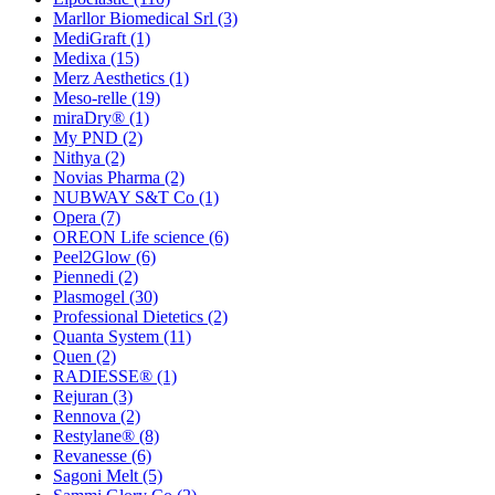
Marllor Biomedical Srl
(3)
MediGraft
(1)
Medixa
(15)
Merz Aesthetics
(1)
Meso-relle
(19)
miraDry®
(1)
My PND
(2)
Nithya
(2)
Novias Pharma
(2)
NUBWAY S&T Co
(1)
Opera
(7)
OREON Life science
(6)
Peel2Glow
(6)
Piennedi
(2)
Plasmogel
(30)
Professional Dietetics
(2)
Quanta System
(11)
Quen
(2)
RADIESSE®
(1)
Rejuran
(3)
Rennova
(2)
Restylane®
(8)
Revanesse
(6)
Sagoni Melt
(5)