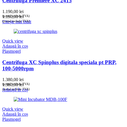
Centrifugă Premiere XC 2415
1.190,00
lei
(prețul include TVA)
1.190,00
lei
(prețul include TVA)
Citește mai mult
Quick view
Adaugă în coș
Plasmogel
Centrifuga XC Spinplus digitala speciala pt PRP,
100-5000rpm
1.380,00
lei
(prețul include TVA)
1.380,00
lei
(prețul include TVA)
Adaugă în coș
Quick view
Adaugă în coș
Plasmogel