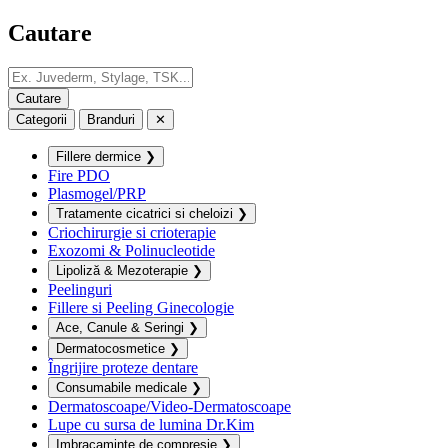
Cautare
Categorii
Branduri
✕
Fillere dermice
❯
Fire PDO
Plasmogel/PRP
Tratamente cicatrici si cheloizi
❯
Criochirurgie si crioterapie
Exozomi & Polinucleotide
Lipoliză & Mezoterapie
❯
Peelinguri
Fillere si Peeling Ginecologie
Ace, Canule & Seringi
❯
Dermatocosmetice
❯
Îngrijire proteze dentare
Consumabile medicale
❯
Dermatoscoape/Video-Dermatoscoape
Lupe cu sursa de lumina Dr.Kim
Imbracaminte de compresie
❯