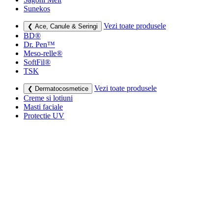
Sunekos
Vezi toate produsele
❮ Ace, Canule & Seringi
BD®
Dr. Pen™
Meso-relle®
SoftFil®
TSK
Vezi toate produsele
❮ Dermatocosmetice
Creme si lotiuni
Masti faciale
Protectie UV
Vezi toate produsele
❮ Consumabile medicale
Cutii deșeuri medicale
Sapunuri
Seringi
Leucoplast, Pansamente & Comprese
Vezi toate produsele
❮ Imbracaminte de compresie
Bustiere medicale
Centuri modelatoare
Ciorapi de compresie