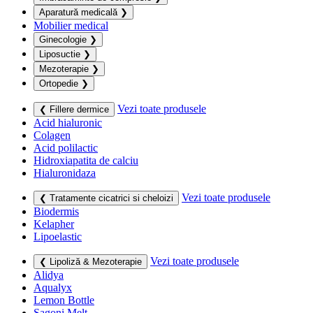
Aparatură medicală
❯
Mobilier medical
Ginecologie
❯
Liposuctie
❯
Mezoterapie
❯
Ortopedie
❯
Vezi toate produsele
❮ Fillere dermice
Acid hialuronic
Colagen
Acid polilactic
Hidroxiapatita de calciu
Hialuronidaza
Vezi toate produsele
❮ Tratamente cicatrici si cheloizi
Biodermis
Kelapher
Lipoelastic
Vezi toate produsele
❮ Lipoliză & Mezoterapie
Alidya
Aqualyx
Lemon Bottle
Sagoni Melt