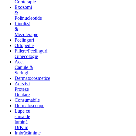
Crioterapie
Exozomi
&
Polinucleotide
Lipoliză
&
Mezoterapie
Peelinguri
Ortopedie
Fillere/Peelinguri
Ginecologie
Ace,
Canule &
Seringi
Dermatocosmetice
Adezivi
Proteze
Dentare
Consumabile
Dermatoscoape
Lupe cu
sursă de
lumină
DrKim
Imbrăcăminte