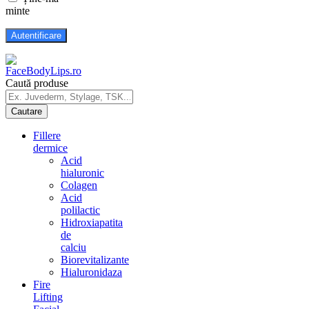
minte
Caută produse
Fillere
dermice
Acid
hialuronic
Colagen
Acid
polilactic
Hidroxiapatita
de
calciu
Biorevitalizante
Hialuronidaza
Fire
Lifting