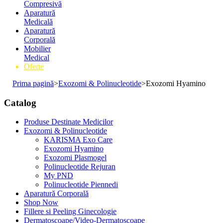
Compresivă
Aparatură
Medicală
Aparatură
Corporală
Mobilier
Medical
Oferte
Prima pagină
>
Exozomi & Polinucleotide
>
Exozomi Hyamino
Catalog
Produse Destinate Medicilor
Exozomi & Polinucleotide
KARISMA Exo Care
Exozomi Hyamino
Exozomi Plasmogel
Polinucleotide Rejuran
My PND
Polinucleotide Piennedi
Aparatură Corporală
Shop Now
Fillere si Peeling Ginecologie
Dermatoscoape/Video-Dermatoscoape