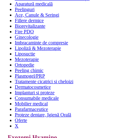
Aparatură medicală
Peelinguri
Ace, Canule & Seringi
Fillere dermice
Biorevitalizante
Fire PDO
Ginecologie
Imbracaminte de compresie
Lipoliză & Mezoterapie
Liposuctie
Mezoterapie
Ortopedie
Peeling chimic
Plasmogel/PRP
Tratamente cicatrici si cheloizi
Dermatocosmetice
Implanturi si proteze
Consumabile medicale
Mobilier medical
Parafarmaceutice
Proteze dentare, Igienă Orală
Oferte
X
Exozomi Hyamino