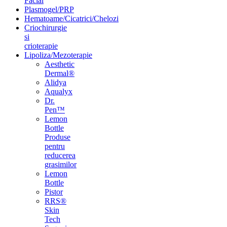
Facial
Plasmogel/PRP
Hematoame/Cicatrici/Chelozi
Criochirurgie
si
crioterapie
Lipoliza/Mezoterapie
Aesthetic
Dermal®
Alidya
Aqualyx
Dr.
Pen™
Lemon
Bottle
Produse
pentru
reducerea
grasimilor
Lemon
Bottle
Pistor
RRS®
Skin
Tech