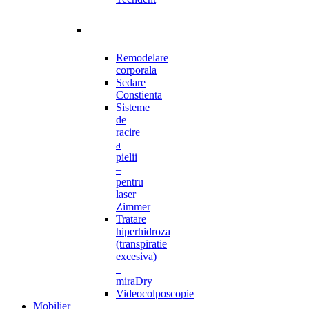
Remodelare
corporala
Sedare
Constienta
Sisteme
de
racire
a
pielii
–
pentru
laser
Zimmer
Tratare
hiperhidroza
(transpiratie
excesiva)
–
miraDry
Videocolposcopie
Mobilier