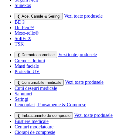
Sunekos
Vezi toate produsele
❮ Ace, Canule & Seringi
BD®
Dr. Pen™
Meso-relle®
SoftFil®
TSK
Vezi toate produsele
❮ Dermatocosmetice
Creme si lotiuni
Masti faciale
Protectie UV
Vezi toate produsele
❮ Consumabile medicale
Cutii deșeuri medicale
Sapunuri
Seringi
Leucoplast, Pansamente & Comprese
Vezi toate produsele
❮ Imbracaminte de compresie
Bustiere medicale
Centuri modelatoare
Ciorapi de compresie