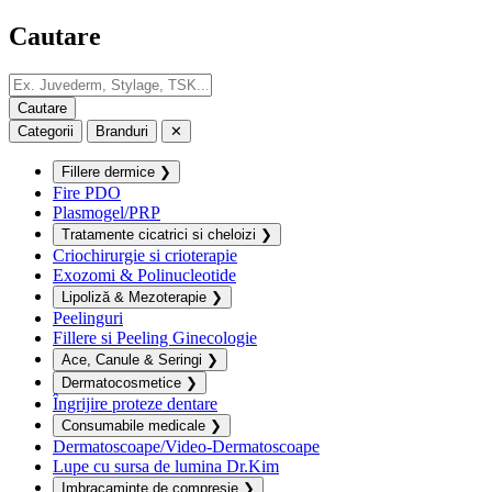
Cautare
Categorii
Branduri
✕
Fillere dermice
❯
Fire PDO
Plasmogel/PRP
Tratamente cicatrici si cheloizi
❯
Criochirurgie si crioterapie
Exozomi & Polinucleotide
Lipoliză & Mezoterapie
❯
Peelinguri
Fillere si Peeling Ginecologie
Ace, Canule & Seringi
❯
Dermatocosmetice
❯
Îngrijire proteze dentare
Consumabile medicale
❯
Dermatoscoape/Video-Dermatoscoape
Lupe cu sursa de lumina Dr.Kim
Imbracaminte de compresie
❯