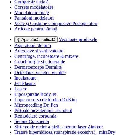
Compresie facială
Corsete modelatoare
Modelatoare brațe
Pantaloni modelatori
Veste și Costume Compresive Postoperatori
Articole pentru bărbați
Vezi toate produsele
❮ Aparatură medicală
Aspiratoare de fum
Autoclave si sterilizatoare
Centrifuge, incubatoare & mixere
Criochirurgie si crioterapie
Dermatoscoape Dermlite
Detectarea venelor Veinlite
Incaltatoare
Jett Plasma
Lasere
Lipoaspiratie BodyJet
Lupe cu sursa de lumina Dr.Kim
Microneedling Dr. Pen
Pistoale mezoterapie Techdent
Remodelare corporala
Sedare Constienta
Sisteme de racire a pielii - pentru laser Zimmer
Tratare hiperhidroza (transpiratie excesiva) - miraDry