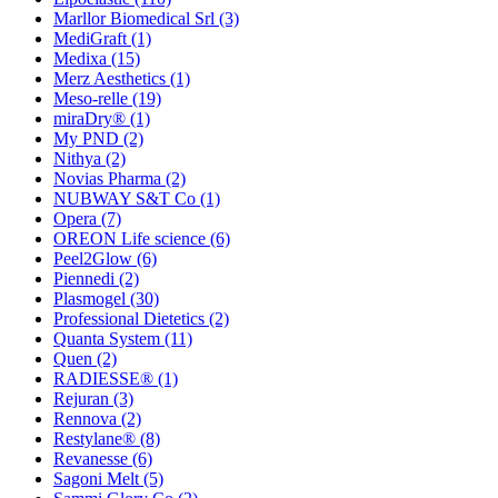
Marllor Biomedical Srl
(3)
MediGraft
(1)
Medixa
(15)
Merz Aesthetics
(1)
Meso-relle
(19)
miraDry®
(1)
My PND
(2)
Nithya
(2)
Novias Pharma
(2)
NUBWAY S&T Co
(1)
Opera
(7)
OREON Life science
(6)
Peel2Glow
(6)
Piennedi
(2)
Plasmogel
(30)
Professional Dietetics
(2)
Quanta System
(11)
Quen
(2)
RADIESSE®
(1)
Rejuran
(3)
Rennova
(2)
Restylane®
(8)
Revanesse
(6)
Sagoni Melt
(5)