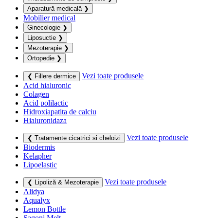
Aparatură medicală
❯
Mobilier medical
Ginecologie
❯
Liposuctie
❯
Mezoterapie
❯
Ortopedie
❯
Vezi toate produsele
❮ Fillere dermice
Acid hialuronic
Colagen
Acid polilactic
Hidroxiapatita de calciu
Hialuronidaza
Vezi toate produsele
❮ Tratamente cicatrici si cheloizi
Biodermis
Kelapher
Lipoelastic
Vezi toate produsele
❮ Lipoliză & Mezoterapie
Alidya
Aqualyx
Lemon Bottle
Sagoni Melt