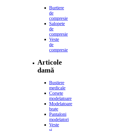
Burtiere
de
compresie
Salopete
de
compresie
Veste
de
compresie
Articole
damă
Bustiere
medicale
Corsete
modelatoare
Modelatoare
brațe
Pantaloni
modelatori
Veste
și