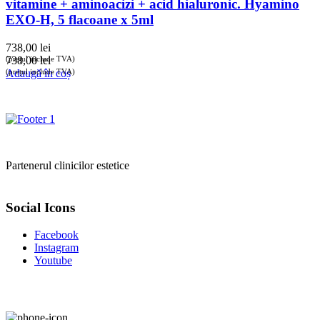
vitamine + aminoacizi + acid hialuronic. Hyamino
EXO-H, 5 flacoane x 5ml
738,00
lei
(prețul include TVA)
738,00
lei
(prețul include TVA)
Adaugă în coș
Partenerul clinicilor estetice
Social Icons
Facebook
Instagram
Youtube