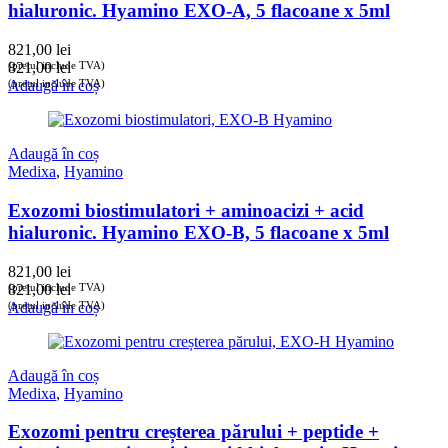
hialuronic. Hyamino EXO-A, 5 flacoane x 5ml
821,00
lei
(prețul include TVA)
821,00
lei
(prețul include TVA)
Adaugă în coș
Adaugă în coș
Medixa
,
Hyamino
Exozomi biostimulatori + aminoacizi + acid
hialuronic. Hyamino EXO-B, 5 flacoane x 5ml
821,00
lei
(prețul include TVA)
821,00
lei
(prețul include TVA)
Adaugă în coș
Adaugă în coș
Medixa
,
Hyamino
Exozomi pentru creșterea părului + peptide +