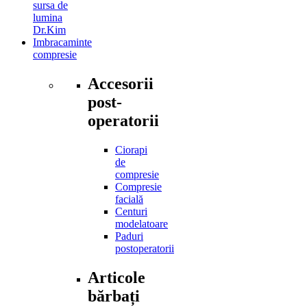
sursa de
lumina
Dr.Kim
Imbracaminte
compresie
Accesorii
post-
operatorii
Ciorapi
de
compresie
Compresie
facială
Centuri
modelatoare
Paduri
postoperatorii
Articole
bărbați