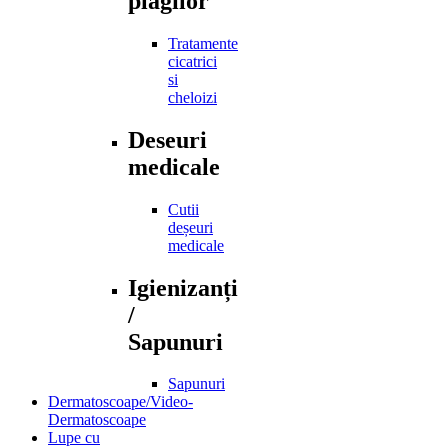
plagilor
Tratamente
cicatrici
si
cheloizi
Deseuri
medicale
Cutii
deșeuri
medicale
Igienizanți
/
Sapunuri
Sapunuri
Dermatoscoape/Video-
Dermatoscoape
Lupe cu