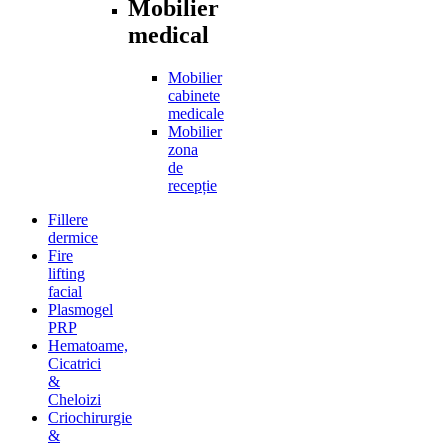
Mobilier
medical
Mobilier
cabinete
medicale
Mobilier
zona
de
recepție
Fillere
dermice
Fire
lifting
facial
Plasmogel
PRP
Hematoame,
Cicatrici
&
Cheloizi
Criochirurgie
&