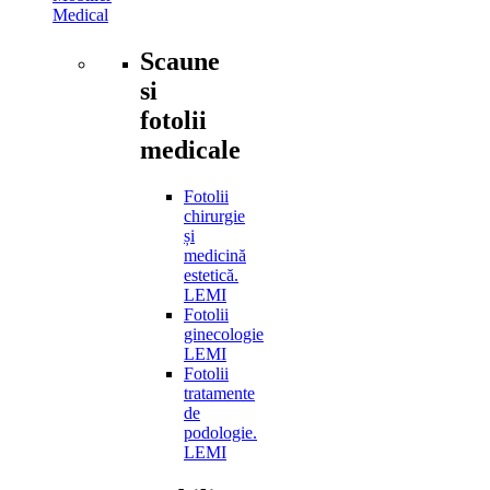
Medical
Scaune
si
fotolii
medicale
Fotolii
chirurgie
și
medicină
estetică.
LEMI
Fotolii
ginecologie
LEMI
Fotolii
tratamente
de
podologie.
LEMI