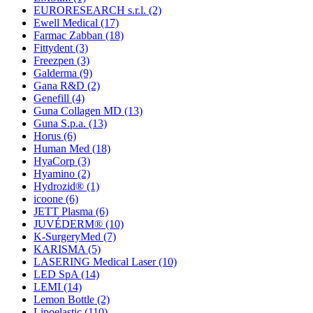
EURORESEARCH s.r.l.
(2)
Ewell Medical
(17)
Farmac Zabban
(18)
Fittydent
(3)
Freezpen
(3)
Galderma
(9)
Gana R&D
(2)
Genefill
(4)
Guna Collagen MD
(13)
Guna S.p.a.
(13)
Horus
(6)
Human Med
(18)
HyaCorp
(3)
Hyamino
(2)
Hydrozid®
(1)
icoone
(6)
JETT Plasma
(6)
JUVÉDERM®
(10)
K-SurgeryMed
(7)
KARISMA
(5)
LASERING Medical Laser
(10)
LED SpA
(14)
LEMI
(14)
Lemon Bottle
(2)
Lipoelastic
(110)