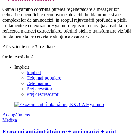
Gama Hyamino combină puterea regeneratoare a mesagerilor
celulari cu beneficiile recunoscute ale acidului hialuronic și ale
complexelor de aminoacizi, în scopul rejuvenării profunde a pielii.
Tratamentele cu exozomi Hyamino reprezintă inovația absolută în
refacerea matricei extracelulare, oferind pielii o transformare vizibilă,
fundamentată pe cercetare științifică avansată.
Afișez toate cele 3 rezultate
Ordonează după
Implicit
Implicit
Cele mai populare
Cele mai noi
Preț crescător
Preț descrescător
Adaugă în coș
Medixa
Exozomi anti-îmbătrânire + aminoacizi + acid