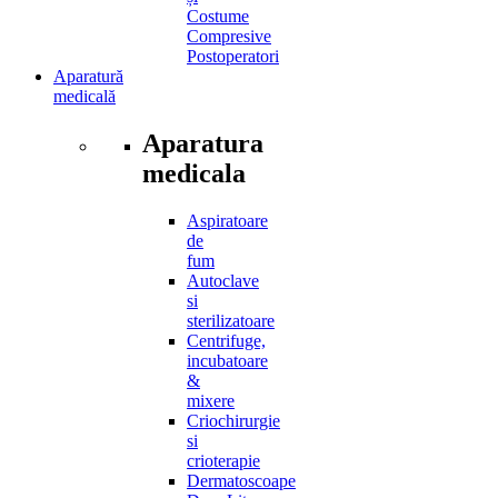
Costume
Compresive
Postoperatori
Aparatură
medicală
Aparatura
medicala
Aspiratoare
de
fum
Autoclave
si
sterilizatoare
Centrifuge,
incubatoare
&
mixere
Criochirurgie
si
crioterapie
Dermatoscoape