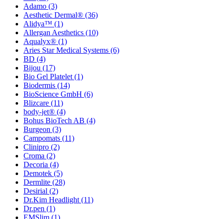
Adamo
(3)
Aesthetic Dermal®
(36)
Alidya™
(1)
Allergan Aesthetics
(10)
Aqualyx®
(1)
Aries Star Medical Systems
(6)
BD
(4)
Bijou
(17)
Bio Gel Platelet
(1)
Biodermis
(14)
BioScience GmbH
(6)
Blizcare
(11)
body-jet®
(4)
Bohus BioTech AB
(4)
Burgeon
(3)
Campomats
(11)
Clinipro
(2)
Croma
(2)
Decoria
(4)
Demotek
(5)
Dermlite
(28)
Desirial
(2)
Dr.Kim Headlight
(11)
Dr.pen
(1)
EMSlim
(1)