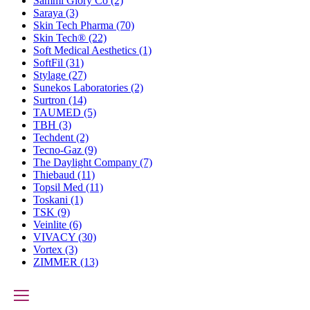
Sammi Glory Co
(2)
Saraya
(3)
Skin Tech Pharma
(70)
Skin Tech®
(22)
Soft Medical Aesthetics
(1)
SoftFil
(31)
Stylage
(27)
Sunekos Laboratories
(2)
Surtron
(14)
TAUMED
(5)
TBH
(3)
Techdent
(2)
Tecno-Gaz
(9)
The Daylight Company
(7)
Thiebaud
(11)
Topsil Med
(11)
Toskani
(1)
TSK
(9)
Veinlite
(6)
VIVACY
(30)
Vortex
(3)
ZIMMER
(13)