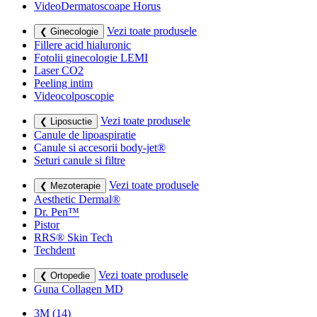
VideoDermatoscoape Horus
Vezi toate produsele
❮ Ginecologie
Fillere acid hialuronic
Fotolii ginecologie LEMI
Laser CO2
Peeling intim
Videocolposcopie
Vezi toate produsele
❮ Liposuctie
Canule de lipoaspiratie
Canule si accesorii body-jet®
Seturi canule si filtre
Vezi toate produsele
❮ Mezoterapie
Aesthetic Dermal®
Dr. Pen™
Pistor
RRS® Skin Tech
Techdent
Vezi toate produsele
❮ Ortopedie
Guna Collagen MD
3M
(14)