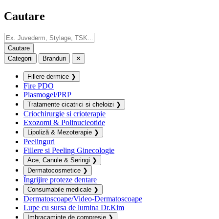
Cautare
Categorii
Branduri
✕
Fillere dermice
❯
Fire PDO
Plasmogel/PRP
Tratamente cicatrici si cheloizi
❯
Criochirurgie si crioterapie
Exozomi & Polinucleotide
Lipoliză & Mezoterapie
❯
Peelinguri
Fillere si Peeling Ginecologie
Ace, Canule & Seringi
❯
Dermatocosmetice
❯
Îngrijire proteze dentare
Consumabile medicale
❯
Dermatoscoape/Video-Dermatoscoape
Lupe cu sursa de lumina Dr.Kim
Imbracaminte de compresie
❯