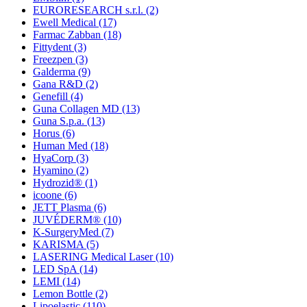
EURORESEARCH s.r.l.
(2)
Ewell Medical
(17)
Farmac Zabban
(18)
Fittydent
(3)
Freezpen
(3)
Galderma
(9)
Gana R&D
(2)
Genefill
(4)
Guna Collagen MD
(13)
Guna S.p.a.
(13)
Horus
(6)
Human Med
(18)
HyaCorp
(3)
Hyamino
(2)
Hydrozid®
(1)
icoone
(6)
JETT Plasma
(6)
JUVÉDERM®
(10)
K-SurgeryMed
(7)
KARISMA
(5)
LASERING Medical Laser
(10)
LED SpA
(14)
LEMI
(14)
Lemon Bottle
(2)
Lipoelastic
(110)