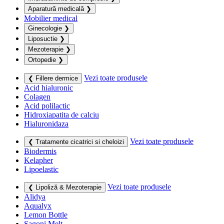
Aparatură medicală
❯
Mobilier medical
Ginecologie
❯
Liposuctie
❯
Mezoterapie
❯
Ortopedie
❯
Vezi toate produsele
❮ Fillere dermice
Acid hialuronic
Colagen
Acid polilactic
Hidroxiapatita de calciu
Hialuronidaza
Vezi toate produsele
❮ Tratamente cicatrici si cheloizi
Biodermis
Kelapher
Lipoelastic
Vezi toate produsele
❮ Lipoliză & Mezoterapie
Alidya
Aqualyx
Lemon Bottle
Sagoni Melt