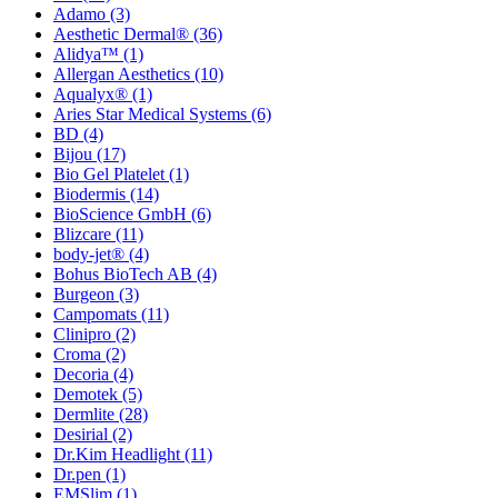
Adamo
(3)
Aesthetic Dermal®
(36)
Alidya™
(1)
Allergan Aesthetics
(10)
Aqualyx®
(1)
Aries Star Medical Systems
(6)
BD
(4)
Bijou
(17)
Bio Gel Platelet
(1)
Biodermis
(14)
BioScience GmbH
(6)
Blizcare
(11)
body-jet®
(4)
Bohus BioTech AB
(4)
Burgeon
(3)
Campomats
(11)
Clinipro
(2)
Croma
(2)
Decoria
(4)
Demotek
(5)
Dermlite
(28)
Desirial
(2)
Dr.Kim Headlight
(11)
Dr.pen
(1)
EMSlim
(1)