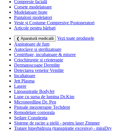
Compresie facială
Corsete modelatoare
Modelatoare brațe
Pantaloni modelatori
Veste și Costume Compresive Postoperatori
Articole pentru bărbați
Vezi toate produsele
❮ Aparatură medicală
Aspiratoare de fum
Autoclave si sterilizatoare
Centrifuge, incubatoare & mixere
Criochirurgie si crioterapie
Dermatoscoape Dermlite
Detectarea venelor Veinlite
Incaltatoare
Jett Plasma
Lasere
Lipoaspiratie BodyJet
Lupe cu sursa de lumina Dr.Kim
Microneedling Dr. Pen
Pistoale mezoterapie Techdent
Remodelare corporala
Sedare Constienta
Sisteme de racire a pielii - pentru laser Zimmer
Tratare hiperhidroza (transpiratie excesiva) - miraDry