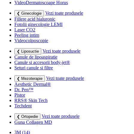
VideoDermatoscoape Horus
Vezi toate produsele
❮ Ginecologie
Fillere acid hialuronic
Fotolii ginecologie LEMI
Laser CO2
Peeling intim
Videocolposcopie
Vezi toate produsele
❮ Liposuctie
Canule de lipoaspiratie
Canule si accesorii body-jet®
Seturi canule si filtre
Vezi toate produsele
❮ Mezoterapie
Aesthetic Dermal®
Dr. Pen™
Pistor
RRS® Skin Tech
Techdent
Vezi toate produsele
❮ Ortopedie
Guna Collagen MD
3M
(14)