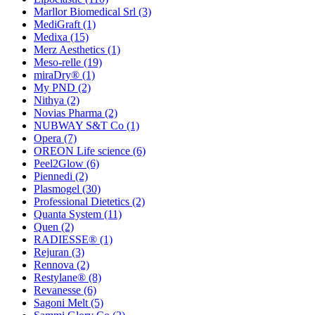
Marllor Biomedical Srl
(3)
MediGraft
(1)
Medixa
(15)
Merz Aesthetics
(1)
Meso-relle
(19)
miraDry®
(1)
My PND
(2)
Nithya
(2)
Novias Pharma
(2)
NUBWAY S&T Co
(1)
Opera
(7)
OREON Life science
(6)
Peel2Glow
(6)
Piennedi
(2)
Plasmogel
(30)
Professional Dietetics
(2)
Quanta System
(11)
Quen
(2)
RADIESSE®
(1)
Rejuran
(3)
Rennova
(2)
Restylane®
(8)
Revanesse
(6)
Sagoni Melt
(5)