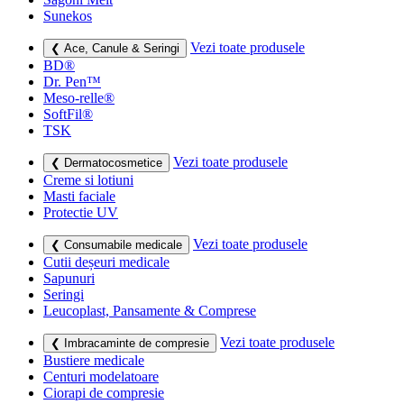
Sunekos
Vezi toate produsele
❮ Ace, Canule & Seringi
BD®
Dr. Pen™
Meso-relle®
SoftFil®
TSK
Vezi toate produsele
❮ Dermatocosmetice
Creme si lotiuni
Masti faciale
Protectie UV
Vezi toate produsele
❮ Consumabile medicale
Cutii deșeuri medicale
Sapunuri
Seringi
Leucoplast, Pansamente & Comprese
Vezi toate produsele
❮ Imbracaminte de compresie
Bustiere medicale
Centuri modelatoare
Ciorapi de compresie