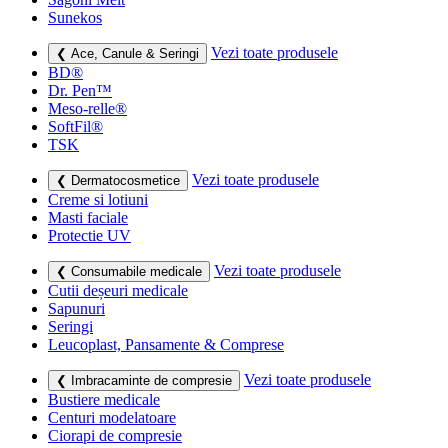
Sunekos
Vezi toate produsele
❮ Ace, Canule & Seringi
BD®
Dr. Pen™
Meso-relle®
SoftFil®
TSK
Vezi toate produsele
❮ Dermatocosmetice
Creme si lotiuni
Masti faciale
Protectie UV
Vezi toate produsele
❮ Consumabile medicale
Cutii deșeuri medicale
Sapunuri
Seringi
Leucoplast, Pansamente & Comprese
Vezi toate produsele
❮ Imbracaminte de compresie
Bustiere medicale
Centuri modelatoare
Ciorapi de compresie