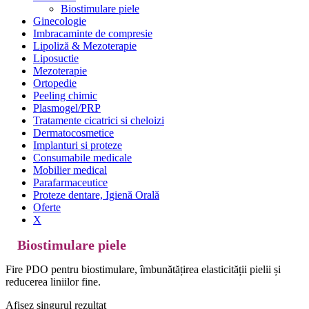
Biostimulare piele
Ginecologie
Imbracaminte de compresie
Lipoliză & Mezoterapie
Liposuctie
Mezoterapie
Ortopedie
Peeling chimic
Plasmogel/PRP
Tratamente cicatrici si cheloizi
Dermatocosmetice
Implanturi si proteze
Consumabile medicale
Mobilier medical
Parafarmaceutice
Proteze dentare, Igienă Orală
Oferte
X
Biostimulare piele
Fire PDO pentru biostimulare, îmbunătățirea elasticității pielii și
reducerea liniilor fine.
Afișez singurul rezultat