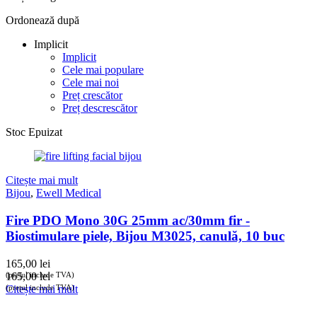
Ordonează după
Implicit
Implicit
Cele mai populare
Cele mai noi
Preț crescător
Preț descrescător
Stoc Epuizat
Citește mai mult
Bijou
,
Ewell Medical
Fire PDO Mono 30G 25mm ac/30mm fir -
Biostimulare piele, Bijou M3025, canulă, 10 buc
165,00
lei
(prețul include TVA)
165,00
lei
(prețul include TVA)
Citește mai mult