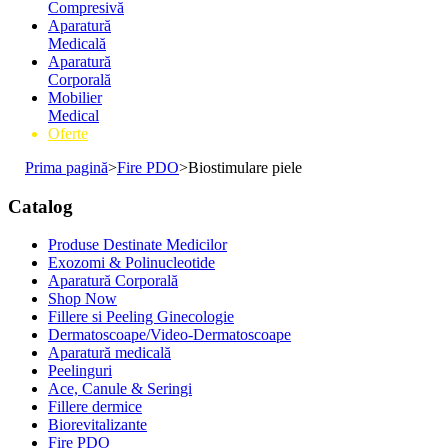
Compresivă
Aparatură
Medicală
Aparatură
Corporală
Mobilier
Medical
Oferte
Prima pagină
>
Fire PDO
>
Biostimulare piele
Catalog
Produse Destinate Medicilor
Exozomi & Polinucleotide
Aparatură Corporală
Shop Now
Fillere si Peeling Ginecologie
Dermatoscoape/Video-Dermatoscoape
Aparatură medicală
Peelinguri
Ace, Canule & Seringi
Fillere dermice
Biorevitalizante
Fire PDO