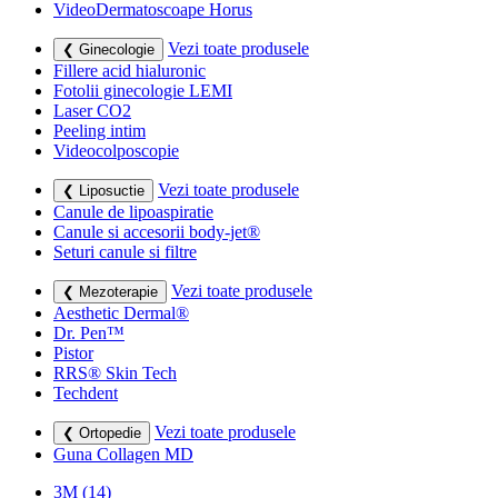
VideoDermatoscoape Horus
Vezi toate produsele
❮ Ginecologie
Fillere acid hialuronic
Fotolii ginecologie LEMI
Laser CO2
Peeling intim
Videocolposcopie
Vezi toate produsele
❮ Liposuctie
Canule de lipoaspiratie
Canule si accesorii body-jet®
Seturi canule si filtre
Vezi toate produsele
❮ Mezoterapie
Aesthetic Dermal®
Dr. Pen™
Pistor
RRS® Skin Tech
Techdent
Vezi toate produsele
❮ Ortopedie
Guna Collagen MD
3M
(14)