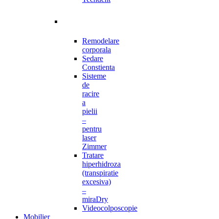
Remodelare
corporala
Sedare
Constienta
Sisteme
de
racire
a
pielii
–
pentru
laser
Zimmer
Tratare
hiperhidroza
(transpiratie
excesiva)
–
miraDry
Videocolposcopie
Mobilier