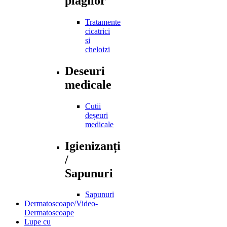
plagilor
Tratamente
cicatrici
si
cheloizi
Deseuri
medicale
Cutii
deșeuri
medicale
Igienizanți
/
Sapunuri
Sapunuri
Dermatoscoape/Video-
Dermatoscoape
Lupe cu