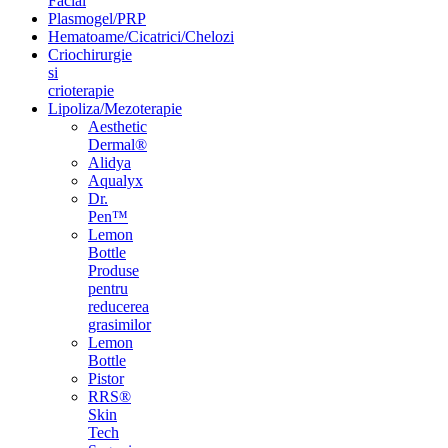
Facial
Plasmogel/PRP
Hematoame/Cicatrici/Chelozi
Criochirurgie
si
crioterapie
Lipoliza/Mezoterapie
Aesthetic
Dermal®
Alidya
Aqualyx
Dr.
Pen™
Lemon
Bottle
Produse
pentru
reducerea
grasimilor
Lemon
Bottle
Pistor
RRS®
Skin
Tech