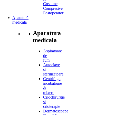
Costume
Compresive
Postoperatori
Aparatură
medicală
Aparatura
medicala
Aspiratoare
de
fum
Autoclave
si
sterilizatoare
Centrifuge,
incubatoare
&
mixere
Criochirurgie
si
crioterapie
Dermatoscoape