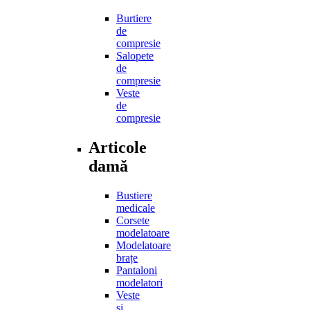
Burtiere
de
compresie
Salopete
de
compresie
Veste
de
compresie
Articole
damă
Bustiere
medicale
Corsete
modelatoare
Modelatoare
brațe
Pantaloni
modelatori
Veste
și