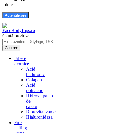
minte
Caută produse
Fillere
dermice
Acid
hialuronic
Colagen
Acid
polilactic
Hidroxiapatita
de
calciu
Biorevitalizante
Hialuronidaza
Fire
Lifting