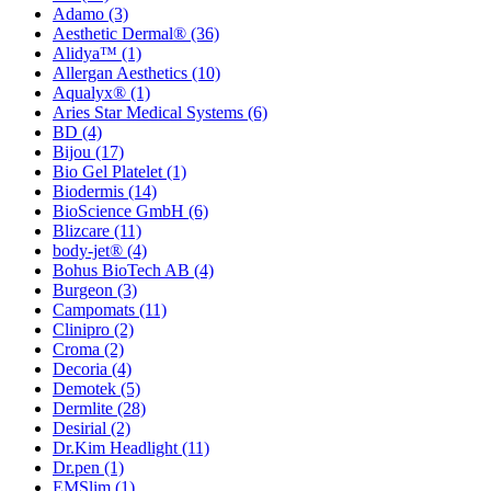
Adamo
(3)
Aesthetic Dermal®
(36)
Alidya™
(1)
Allergan Aesthetics
(10)
Aqualyx®
(1)
Aries Star Medical Systems
(6)
BD
(4)
Bijou
(17)
Bio Gel Platelet
(1)
Biodermis
(14)
BioScience GmbH
(6)
Blizcare
(11)
body-jet®
(4)
Bohus BioTech AB
(4)
Burgeon
(3)
Campomats
(11)
Clinipro
(2)
Croma
(2)
Decoria
(4)
Demotek
(5)
Dermlite
(28)
Desirial
(2)
Dr.Kim Headlight
(11)
Dr.pen
(1)
EMSlim
(1)