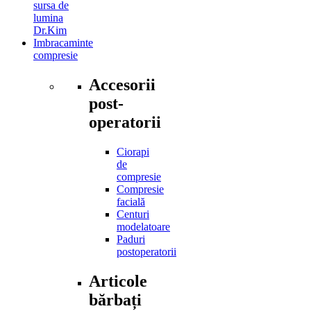
sursa de
lumina
Dr.Kim
Imbracaminte
compresie
Accesorii
post-
operatorii
Ciorapi
de
compresie
Compresie
facială
Centuri
modelatoare
Paduri
postoperatorii
Articole
bărbați