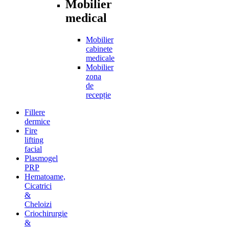
Mobilier
medical
Mobilier
cabinete
medicale
Mobilier
zona
de
recepție
Fillere
dermice
Fire
lifting
facial
Plasmogel
PRP
Hematoame,
Cicatrici
&
Cheloizi
Criochirurgie
&