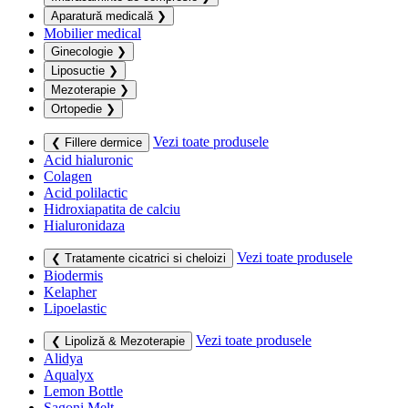
Aparatură medicală
❯
Mobilier medical
Ginecologie
❯
Liposuctie
❯
Mezoterapie
❯
Ortopedie
❯
Vezi toate produsele
❮ Fillere dermice
Acid hialuronic
Colagen
Acid polilactic
Hidroxiapatita de calciu
Hialuronidaza
Vezi toate produsele
❮ Tratamente cicatrici si cheloizi
Biodermis
Kelapher
Lipoelastic
Vezi toate produsele
❮ Lipoliză & Mezoterapie
Alidya
Aqualyx
Lemon Bottle
Sagoni Melt