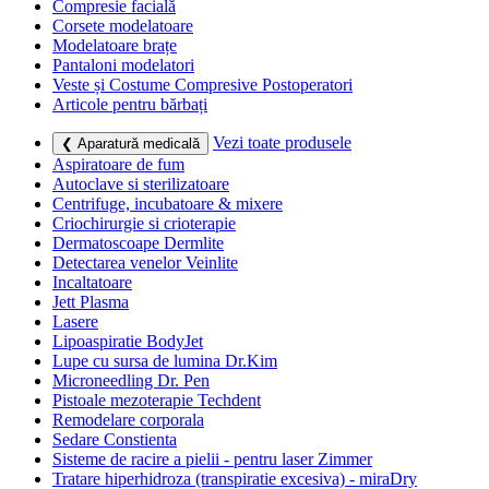
Compresie facială
Corsete modelatoare
Modelatoare brațe
Pantaloni modelatori
Veste și Costume Compresive Postoperatori
Articole pentru bărbați
Vezi toate produsele
❮ Aparatură medicală
Aspiratoare de fum
Autoclave si sterilizatoare
Centrifuge, incubatoare & mixere
Criochirurgie si crioterapie
Dermatoscoape Dermlite
Detectarea venelor Veinlite
Incaltatoare
Jett Plasma
Lasere
Lipoaspiratie BodyJet
Lupe cu sursa de lumina Dr.Kim
Microneedling Dr. Pen
Pistoale mezoterapie Techdent
Remodelare corporala
Sedare Constienta
Sisteme de racire a pielii - pentru laser Zimmer
Tratare hiperhidroza (transpiratie excesiva) - miraDry