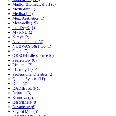
Marllor Biomedical Srl
(3)
MediGraft
(1)
Medixa
(15)
Merz Aesthetics
(1)
Meso-relle
(19)
miraDry®
(1)
My PND
(2)
Nithya
(2)
Novias Pharma
(2)
NUBWAY S&T Co
(1)
Opera
(7)
OREON Life science
(6)
Peel2Glow
(6)
Piennedi
(2)
Plasmogel
(30)
Professional Dietetics
(2)
Quanta System
(11)
Quen
(2)
RADIESSE®
(1)
Rejuran
(3)
Rennova
(2)
Restylane®
(8)
Revanesse
(6)
Sagoni Melt
(5)