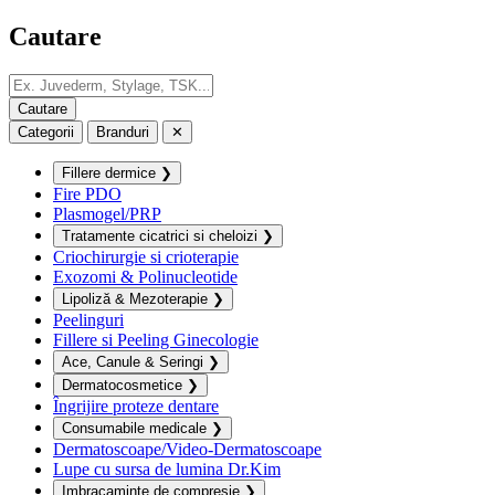
Cautare
Categorii
Branduri
✕
Fillere dermice
❯
Fire PDO
Plasmogel/PRP
Tratamente cicatrici si cheloizi
❯
Criochirurgie si crioterapie
Exozomi & Polinucleotide
Lipoliză & Mezoterapie
❯
Peelinguri
Fillere si Peeling Ginecologie
Ace, Canule & Seringi
❯
Dermatocosmetice
❯
Îngrijire proteze dentare
Consumabile medicale
❯
Dermatoscoape/Video-Dermatoscoape
Lupe cu sursa de lumina Dr.Kim
Imbracaminte de compresie
❯