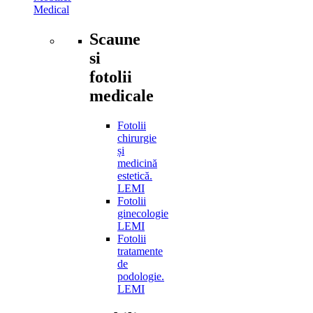
Medical
Scaune
si
fotolii
medicale
Fotolii
chirurgie
și
medicină
estetică.
LEMI
Fotolii
ginecologie
LEMI
Fotolii
tratamente
de
podologie.
LEMI