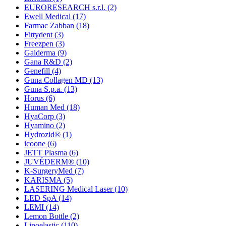
EURORESEARCH s.r.l.
(2)
Ewell Medical
(17)
Farmac Zabban
(18)
Fittydent
(3)
Freezpen
(3)
Galderma
(9)
Gana R&D
(2)
Genefill
(4)
Guna Collagen MD
(13)
Guna S.p.a.
(13)
Horus
(6)
Human Med
(18)
HyaCorp
(3)
Hyamino
(2)
Hydrozid®
(1)
icoone
(6)
JETT Plasma
(6)
JUVÉDERM®
(10)
K-SurgeryMed
(7)
KARISMA
(5)
LASERING Medical Laser
(10)
LED SpA
(14)
LEMI
(14)
Lemon Bottle
(2)
Lipoelastic
(110)