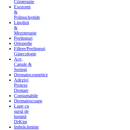
Crioterapie
Exozomi
&
Polinucleotide
Lipoliză
&
Mezoterapie
Peelinguri
Ortopedie
Fillere/Peelinguri
Ginecologie
Ace,
Canule &
Seringi
Dermatocosmetice
Adezivi
Proteze
Dentare
Consumabile
Dermatoscoape
Lupe cu
sursă de
lumină
DrKim
Imbrăcăminte