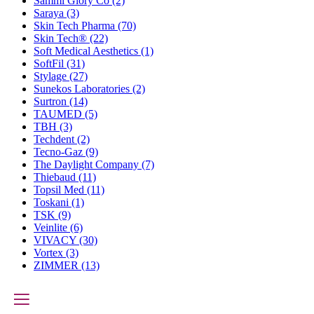
Sammi Glory Co
(2)
Saraya
(3)
Skin Tech Pharma
(70)
Skin Tech®
(22)
Soft Medical Aesthetics
(1)
SoftFil
(31)
Stylage
(27)
Sunekos Laboratories
(2)
Surtron
(14)
TAUMED
(5)
TBH
(3)
Techdent
(2)
Tecno-Gaz
(9)
The Daylight Company
(7)
Thiebaud
(11)
Topsil Med
(11)
Toskani
(1)
TSK
(9)
Veinlite
(6)
VIVACY
(30)
Vortex
(3)
ZIMMER
(13)