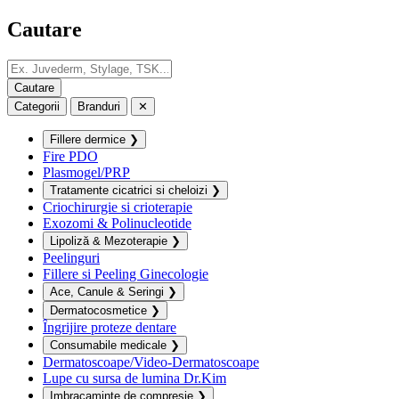
Cautare
Categorii
Branduri
✕
Fillere dermice
❯
Fire PDO
Plasmogel/PRP
Tratamente cicatrici si cheloizi
❯
Criochirurgie si crioterapie
Exozomi & Polinucleotide
Lipoliză & Mezoterapie
❯
Peelinguri
Fillere si Peeling Ginecologie
Ace, Canule & Seringi
❯
Dermatocosmetice
❯
Îngrijire proteze dentare
Consumabile medicale
❯
Dermatoscoape/Video-Dermatoscoape
Lupe cu sursa de lumina Dr.Kim
Imbracaminte de compresie
❯