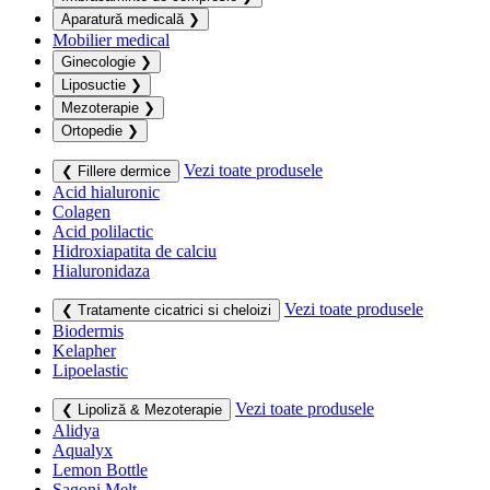
Aparatură medicală
❯
Mobilier medical
Ginecologie
❯
Liposuctie
❯
Mezoterapie
❯
Ortopedie
❯
Vezi toate produsele
❮ Fillere dermice
Acid hialuronic
Colagen
Acid polilactic
Hidroxiapatita de calciu
Hialuronidaza
Vezi toate produsele
❮ Tratamente cicatrici si cheloizi
Biodermis
Kelapher
Lipoelastic
Vezi toate produsele
❮ Lipoliză & Mezoterapie
Alidya
Aqualyx
Lemon Bottle
Sagoni Melt