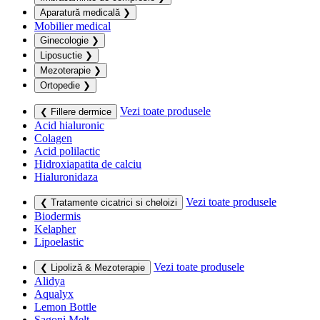
Aparatură medicală
❯
Mobilier medical
Ginecologie
❯
Liposuctie
❯
Mezoterapie
❯
Ortopedie
❯
Vezi toate produsele
❮ Fillere dermice
Acid hialuronic
Colagen
Acid polilactic
Hidroxiapatita de calciu
Hialuronidaza
Vezi toate produsele
❮ Tratamente cicatrici si cheloizi
Biodermis
Kelapher
Lipoelastic
Vezi toate produsele
❮ Lipoliză & Mezoterapie
Alidya
Aqualyx
Lemon Bottle
Sagoni Melt