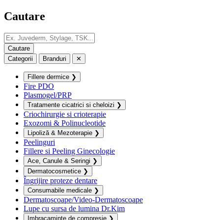
Cautare
Categorii
Branduri
✕
Fillere dermice
❯
Fire PDO
Plasmogel/PRP
Tratamente cicatrici si cheloizi
❯
Criochirurgie si crioterapie
Exozomi & Polinucleotide
Lipoliză & Mezoterapie
❯
Peelinguri
Fillere si Peeling Ginecologie
Ace, Canule & Seringi
❯
Dermatocosmetice
❯
Îngrijire proteze dentare
Consumabile medicale
❯
Dermatoscoape/Video-Dermatoscoape
Lupe cu sursa de lumina Dr.Kim
Imbracaminte de compresie
❯