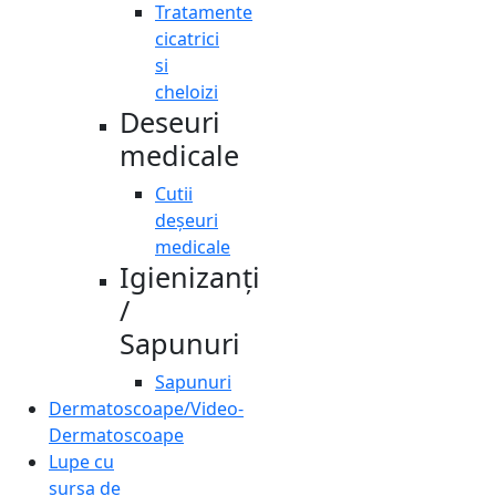
Tratamente
cicatrici
si
cheloizi
Deseuri
medicale
Cutii
deșeuri
medicale
Igienizanți
/
Sapunuri
Sapunuri
Dermatoscoape/Video-
Dermatoscoape
Lupe cu
sursa de