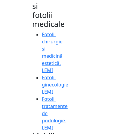
si
fotolii
medicale
Fotolii
chirurgie
și
medicină
estetică.
LEMI
Fotolii
ginecologie
LEMI
Fotolii
tratamente
de
podologie.
LEMI