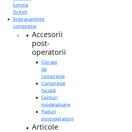
lumina
Dr.Kim
Imbracaminte
compresie
Accesorii
post-
operatorii
Ciorapi
de
compresie
Compresie
facială
Centuri
modelatoare
Paduri
postoperatorii
Articole