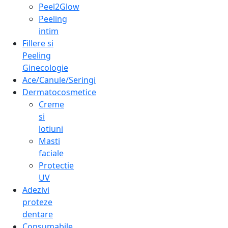
Peel2Glow
Peeling
intim
Fillere si
Peeling
Ginecologie
Ace/Canule/Seringi
Dermatocosmetice
Creme
si
lotiuni
Masti
faciale
Protectie
UV
Adezivi
proteze
dentare
Consumabile