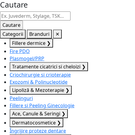
Cautare
Categorii
Branduri
✕
Fillere dermice
❯
Fire PDO
Plasmogel/PRP
Tratamente cicatrici si cheloizi
❯
Criochirurgie si crioterapie
Exozomi & Polinucleotide
Lipoliză & Mezoterapie
❯
Peelinguri
Fillere si Peeling Ginecologie
Ace, Canule & Seringi
❯
Dermatocosmetice
❯
Îngrijire proteze dentare