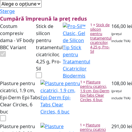
Șterge
Cumpără împreună la preț redus
1
×
Stick de
Costum
Stick de
166,00
lei
silicon
compresiv
silicon
pentru
(prețul
tratamentul
dama - VF body
pentru
include TVA)
cicatricilor,
BBC Variant
tratamentul
4,25 g, Pro-
Sil
cicatricilor,
4,25 g, Pro-
Sil
1
×
Plasture
Plasture pentru
108,00
lei
pentru cicatrici,
cicatrici, 1.9 cm,
1.9 cm, Epi-Derm
(prețul
Epi-Tabs Clear
Epi-Derm Epi-Tabs
include TVA)
Circles, 6 buc
Clear Circles, 6
buc
1
×
Plasture
Plasture pentru
291,00
lei
pentru cicatrici