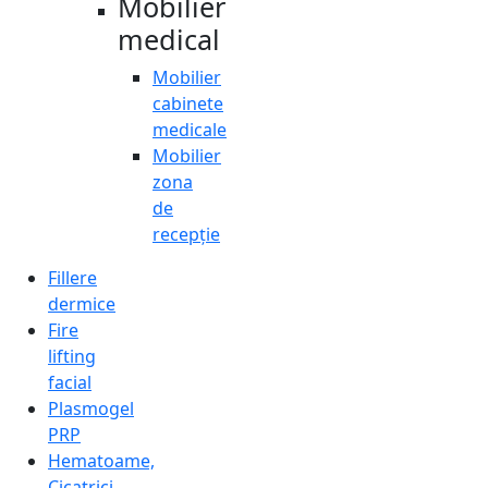
Mobilier
medical
Mobilier
cabinete
medicale
Mobilier
zona
de
recepție
Fillere
dermice
Fire
lifting
facial
Plasmogel
PRP
Hematoame,
Cicatrici