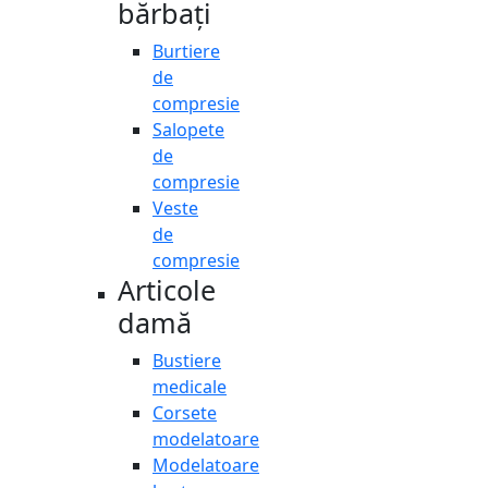
bărbați
Burtiere
de
compresie
Salopete
de
compresie
Veste
de
compresie
Articole
damă
Bustiere
medicale
Corsete
modelatoare
Modelatoare