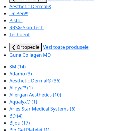
Aesthetic Dermal®
Dr. Pen™
Pistor
RRS® Skin Tech
Techdent
❮ Ortopedie
Vezi toate produsele
Guna Collagen MD
3M
(14)
Adamo
(3)
Aesthetic Dermal®
(36)
Alidya™
(1)
Allergan Aesthetics
(10)
Aqualyx®
(1)
Aries Star Medical Systems
(6)
BD
(4)
Bijou
(17)
Bio Gel Platelet
(1)