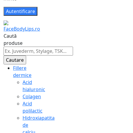
Caută
produse
Fillere
dermice
Acid
hialuronic
Colagen
Acid
polilactic
Hidroxiapatita
de
calciu