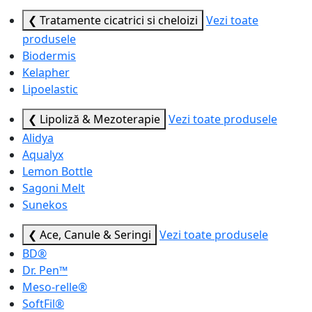
❮ Tratamente cicatrici si cheloizi
Vezi toate
produsele
Biodermis
Kelapher
Lipoelastic
❮ Lipoliză & Mezoterapie
Vezi toate produsele
Alidya
Aqualyx
Lemon Bottle
Sagoni Melt
Sunekos
❮ Ace, Canule & Seringi
Vezi toate produsele
BD®
Dr. Pen™
Meso-relle®
SoftFil®