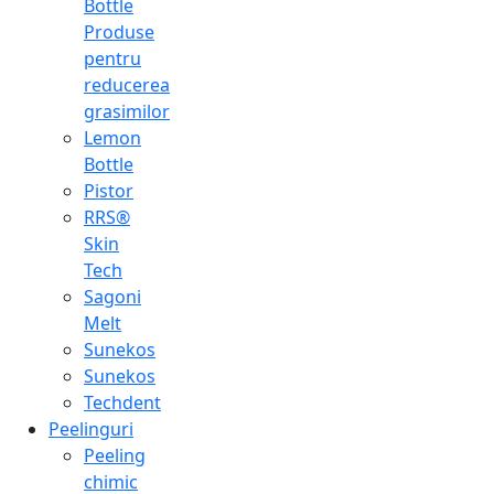
Bottle
Produse
pentru
reducerea
grasimilor
Lemon
Bottle
Pistor
RRS®
Skin
Tech
Sagoni
Melt
Sunekos
Sunekos
Techdent
Peelinguri
Peeling
chimic