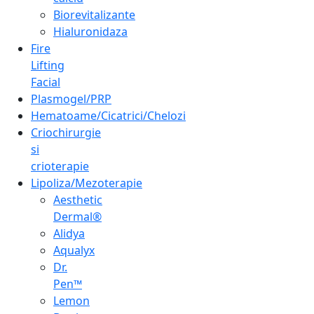
Biorevitalizante
Hialuronidaza
Fire
Lifting
Facial
Plasmogel/PRP
Hematoame/Cicatrici/Chelozi
Criochirurgie
si
crioterapie
Lipoliza/Mezoterapie
Aesthetic
Dermal®
Alidya
Aqualyx
Dr.
Pen™
Lemon