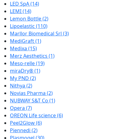
LED SpA
(14)
LEMI
(14)
Lemon Bottle
(2)
Lipoelastic
(110)
Marllor Biomedical Srl
(3)
MediGraft
(1)
Medixa
(15)
Merz Aesthetics
(1)
Meso-relle
(19)
miraDry®
(1)
My PND
(2)
Nithya
(2)
Novias Pharma
(2)
NUBWAY S&T Co
(1)
Opera
(7)
OREON Life science
(6)
Peel2Glow
(6)
Piennedi
(2)
Plasmogel
(30)