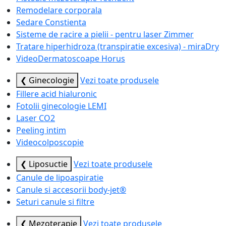
Remodelare corporala
Sedare Constienta
Sisteme de racire a pielii - pentru laser Zimmer
Tratare hiperhidroza (transpiratie excesiva) - miraDry
VideoDermatoscoape Horus
❮ Ginecologie
Vezi toate produsele
Fillere acid hialuronic
Fotolii ginecologie LEMI
Laser CO2
Peeling intim
Videocolposcopie
❮ Liposuctie
Vezi toate produsele
Canule de lipoaspiratie
Canule si accesorii body-jet®
Seturi canule si filtre
❮ Mezoterapie
Vezi toate produsele