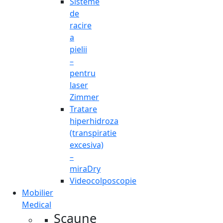
Sisteme
de
racire
a
pielii
–
pentru
laser
Zimmer
Tratare
hiperhidroza
(transpiratie
excesiva)
–
miraDry
Videocolposcopie
Mobilier
Medical
Scaune