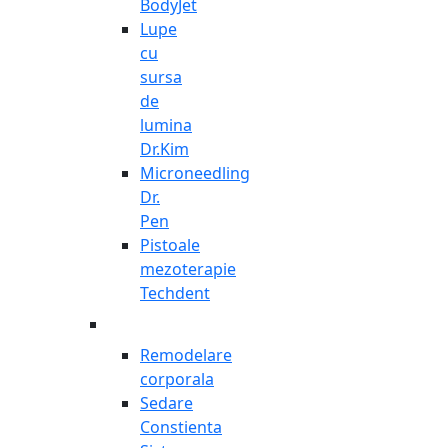
BodyJet
Lupe
cu
sursa
de
lumina
Dr.Kim
Microneedling
Dr.
Pen
Pistoale
mezoterapie
Techdent
Remodelare
corporala
Sedare
Constienta