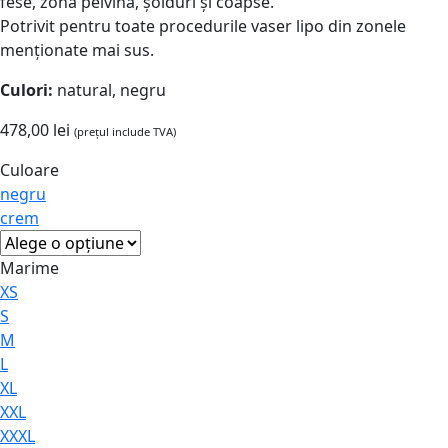
fese, zona pelvină, șolduri și coapse.
Potrivit pentru toate procedurile vaser lipo din zonele
menționate mai sus.
Culori:
natural, negru
478,00
lei
(prețul include TVA)
Culoare
negru
crem
Marime
XS
S
M
L
XL
XXL
XXXL