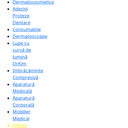
Dermatocosmetice
Adezivi
Proteze
Dentare
Consumabile
Dermatoscoape
Lupe cu
sursă de
lumină
DrKim
Imbrăcăminte
Compresivă
Aparatură
Medicală
Aparatură
Corporală
Mobilier
Medical
Oferte