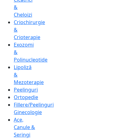
&
Cheloizi
Criochirurgie
&
Crioterapie
Exozomi
&
Polinucleotide
Lipoliză
&
Mezoterapie
Peelinguri
Ortopedie
Fillere/Peelinguri
Ginecologie
Ace,
Canule &
Seringi