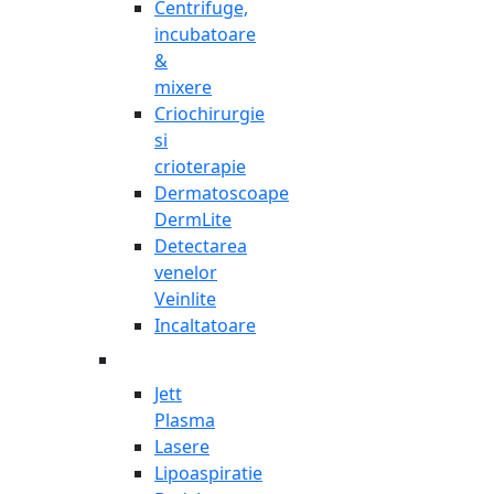
Centrifuge,
incubatoare
&
mixere
Criochirurgie
si
crioterapie
Dermatoscoape
DermLite
Detectarea
venelor
Veinlite
Incaltatoare
Jett
Plasma
Lasere
Lipoaspiratie