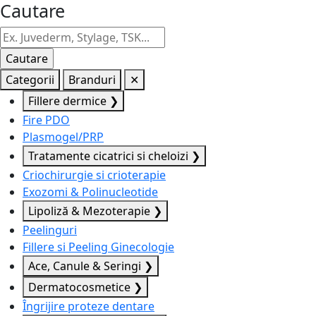
Cautare
Categorii
Branduri
✕
Fillere dermice
❯
Fire PDO
Plasmogel/PRP
Tratamente cicatrici si cheloizi
❯
Criochirurgie si crioterapie
Exozomi & Polinucleotide
Lipoliză & Mezoterapie
❯
Peelinguri
Fillere si Peeling Ginecologie
Ace, Canule & Seringi
❯
Dermatocosmetice
❯
Îngrijire proteze dentare