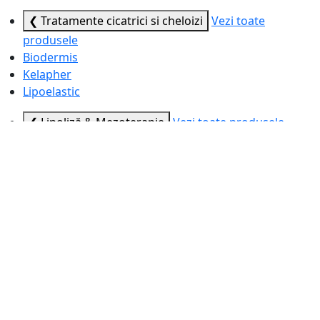
❮ Tratamente cicatrici si cheloizi
Vezi toate
produsele
Biodermis
Kelapher
Lipoelastic
❮ Lipoliză & Mezoterapie
Vezi toate produsele
Alidya
Aqualyx
Lemon Bottle
Sagoni Melt
Sunekos
❮ Ace, Canule & Seringi
Vezi toate produsele
BD®
Dr. Pen™
Meso-relle®
SoftFil®