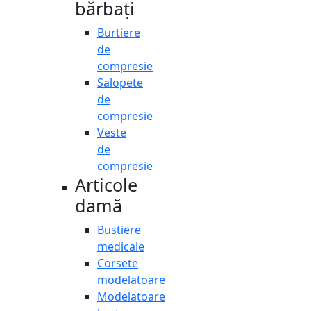
bărbați
Burtiere
de
compresie
Salopete
de
compresie
Veste
de
compresie
Articole
damă
Bustiere
medicale
Corsete
modelatoare
Modelatoare