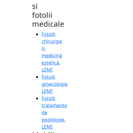
si
fotolii
medicale
Fotolii
chirurgie
și
medicină
estetică.
LEMI
Fotolii
ginecologie
LEMI
Fotolii
tratamente
de
podologie.
LEMI