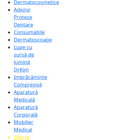
Dermatocosmetice
Adezivi
Proteze
Dentare
Consumabile
Dermatoscoape
Lupe cu
sursă de
lumină
DrKim
Imbrăcăminte
Compresivă
Aparatură
Medicală
Aparatură
Corporală
Mobilier
Medical
Oferte