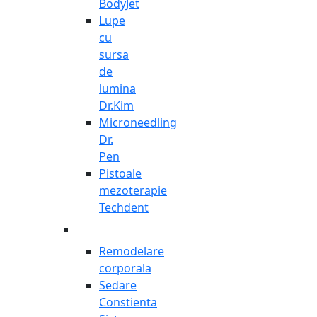
BodyJet
Lupe
cu
sursa
de
lumina
Dr.Kim
Microneedling
Dr.
Pen
Pistoale
mezoterapie
Techdent
Remodelare
corporala
Sedare
Constienta