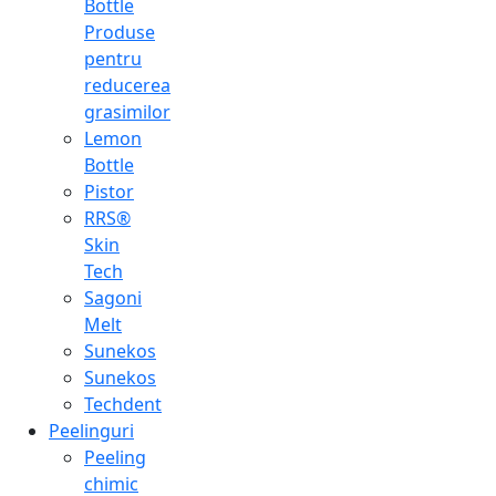
Bottle
Produse
pentru
reducerea
grasimilor
Lemon
Bottle
Pistor
RRS®
Skin
Tech
Sagoni
Melt
Sunekos
Sunekos
Techdent
Peelinguri
Peeling
chimic