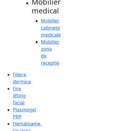
Mobilier
medical
Mobilier
cabinete
medicale
Mobilier
zona
de
recepție
Fillere
dermice
Fire
lifting
facial
Plasmogel
PRP
Hematoame,
Cicatrici