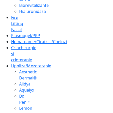
Biorevitalizante
Hialuronidaza
Fire
Lifting
Facial
Plasmogel/PRP
Hematoame/Cicatrici/Chelozi
Criochirurgie
si
crioterapie
Lipoliza/Mezoterapie
Aesthetic
Dermal®
Alidya
Aqualyx
Dr.
Pen™
Lemon