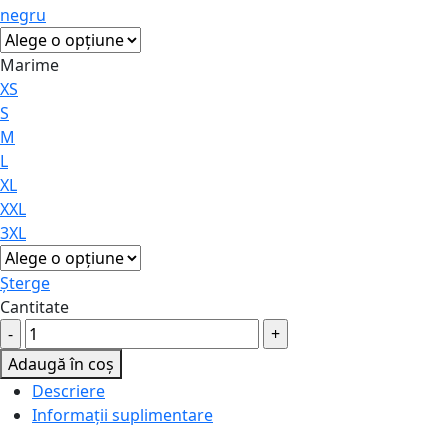
negru
Marime
XS
S
M
L
XL
XXL
3XL
Șterge
Cantitate
Costum
compresiv
Adaugă în coș
fără
Descriere
mâneci
Informații suplimentare
pentru