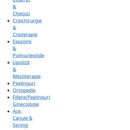
&
Cheloizi
Criochirurgie
&
Crioterapie
Exozomi
&
Polinucleotide
Lipoliză
&
Mezoterapie
Peelinguri
Ortopedie
Fillere/Peelinguri
Ginecologie
Ace,
Canule &
Seringi