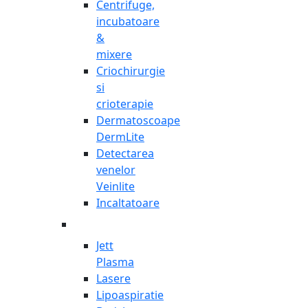
Centrifuge,
incubatoare
&
mixere
Criochirurgie
si
crioterapie
Dermatoscoape
DermLite
Detectarea
venelor
Veinlite
Incaltatoare
Jett
Plasma
Lasere
Lipoaspiratie