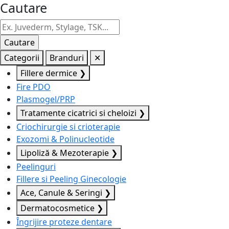
Cautare
Categorii
Branduri
✕
Fillere dermice
❯
Fire PDO
Plasmogel/PRP
Tratamente cicatrici si cheloizi
❯
Criochirurgie si crioterapie
Exozomi & Polinucleotide
Lipoliză & Mezoterapie
❯
Peelinguri
Fillere si Peeling Ginecologie
Ace, Canule & Seringi
❯
Dermatocosmetice
❯
Îngrijire proteze dentare