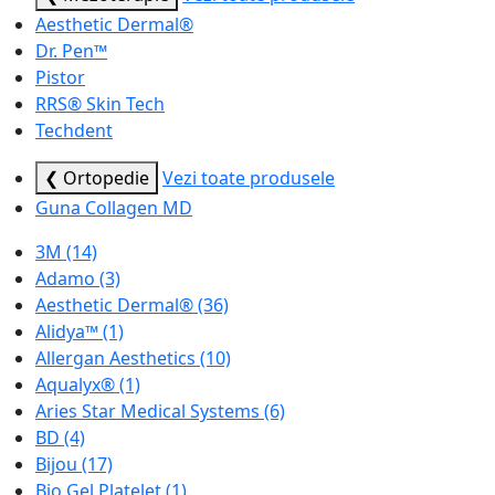
Aesthetic Dermal®
Dr. Pen™
Pistor
RRS® Skin Tech
Techdent
❮ Ortopedie
Vezi toate produsele
Guna Collagen MD
3M
(14)
Adamo
(3)
Aesthetic Dermal®
(36)
Alidya™
(1)
Allergan Aesthetics
(10)
Aqualyx®
(1)
Aries Star Medical Systems
(6)
BD
(4)
Bijou
(17)
Bio Gel Platelet
(1)