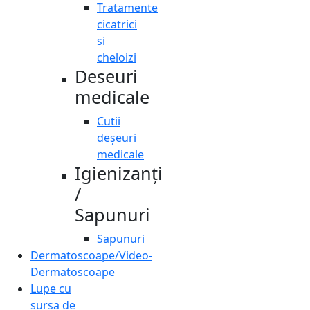
Tratamente
cicatrici
si
cheloizi
Deseuri
medicale
Cutii
deșeuri
medicale
Igienizanți
/
Sapunuri
Sapunuri
Dermatoscoape/Video-
Dermatoscoape
Lupe cu
sursa de