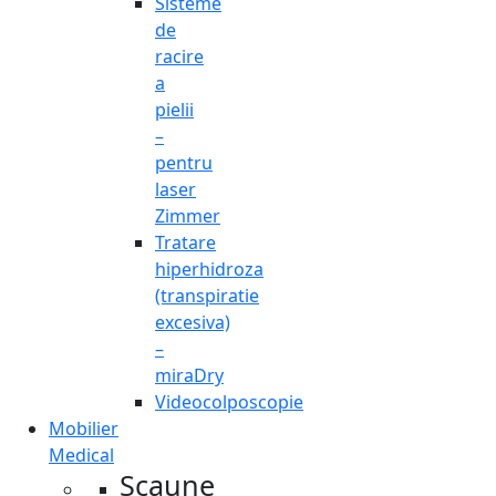
Sisteme
de
racire
a
pielii
–
pentru
laser
Zimmer
Tratare
hiperhidroza
(transpiratie
excesiva)
–
miraDry
Videocolposcopie
Mobilier
Medical
Scaune