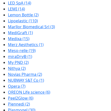
LED SpA
(14)
LEMI
(14)
Lemon Bottle
(2)
Lipoelastic
(110)
Marllor Biomedical Srl
(3)
MediGraft
(1)
Medixa
(15)
Merz Aesthetics
(1)
Meso-relle
(19)
miraDry®
(1)
My PND
(2)
Nithya
(2)
Novias Pharma
(2)
NUBWAY S&T Co
(1)
Opera
(7)
OREON Life science
(6)
Peel2Glow
(6)
Piennedi
(2)
Plasmogel
(30)