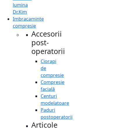
lumina
Dr.Kim
Imbracaminte
compresie
Accesorii
post-
operatorii
Ciorapi
de
compresie
Compresie
facială
Centuri
modelatoare
Paduri
postoperatorii
Articole