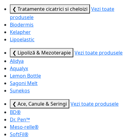
❮ Tratamente cicatrici si cheloizi
Vezi toate
produsele
Biodermis
Kelapher
Lipoelastic
❮ Lipoliză & Mezoterapie
Vezi toate produsele
Alidya
Aqualyx
Lemon Bottle
Sagoni Melt
Sunekos
❮ Ace, Canule & Seringi
Vezi toate produsele
BD®
Dr. Pen™
Meso-relle®
SoftFil®