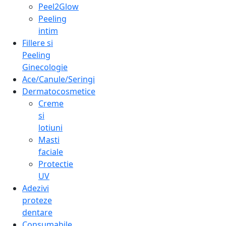
Peel2Glow
Peeling
intim
Fillere si
Peeling
Ginecologie
Ace/Canule/Seringi
Dermatocosmetice
Creme
si
lotiuni
Masti
faciale
Protectie
UV
Adezivi
proteze
dentare
Consumabile