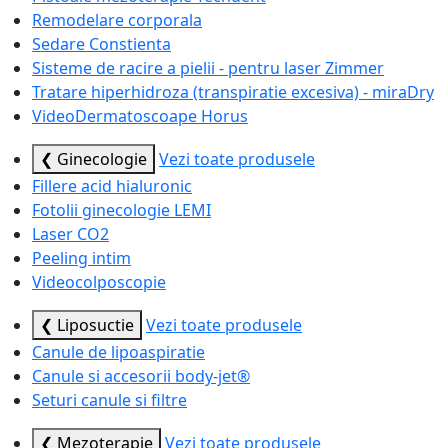
Remodelare corporala
Sedare Constienta
Sisteme de racire a pielii - pentru laser Zimmer
Tratare hiperhidroza (transpiratie excesiva) - miraDry
VideoDermatoscoape Horus
❮ Ginecologie
Vezi toate produsele
Fillere acid hialuronic
Fotolii ginecologie LEMI
Laser CO2
Peeling intim
Videocolposcopie
❮ Liposuctie
Vezi toate produsele
Canule de lipoaspiratie
Canule si accesorii body-jet®
Seturi canule si filtre
❮ Mezoterapie
Vezi toate produsele