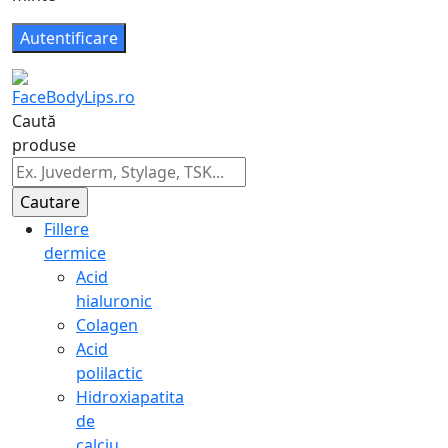
Caută
produse
Fillere
dermice
Acid
hialuronic
Colagen
Acid
polilactic
Hidroxiapatita
de
calciu