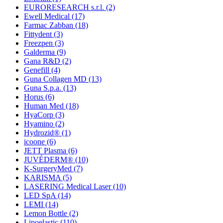
EURORESEARCH s.r.l.
(2)
Ewell Medical
(17)
Farmac Zabban
(18)
Fittydent
(3)
Freezpen
(3)
Galderma
(9)
Gana R&D
(2)
Genefill
(4)
Guna Collagen MD
(13)
Guna S.p.a.
(13)
Horus
(6)
Human Med
(18)
HyaCorp
(3)
Hyamino
(2)
Hydrozid®
(1)
icoone
(6)
JETT Plasma
(6)
JUVÉDERM®
(10)
K-SurgeryMed
(7)
KARISMA
(5)
LASERING Medical Laser
(10)
LED SpA
(14)
LEMI
(14)
Lemon Bottle
(2)
Lipoelastic
(110)