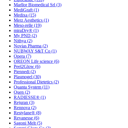
Marllor Biomedical Srl
(3)
MediGraft
(1)
Medixa
(15)
Merz Aesthetics
(1)
Meso-relle
(19)
miraDry®
(1)
My PND
(2)
Nithya
(2)
Novias Pharma
(2)
NUBWAY S&T Co
(1)
Opera
(7)
OREON Life science
(6)
Peel2Glow
(6)
Piennedi
(2)
Plasmogel
(30)
Professional Dietetics
(2)
Quanta System
(11)
Quen
(2)
RADIESSE®
(1)
Rejuran
(3)
Rennova
(2)
Restylane®
(8)
Revanesse
(6)
Sagoni Melt
(5)