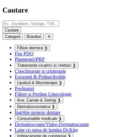
Cautare
Categorii
Branduri
✕
Fillere dermice
❯
Fire PDO
Plasmogel/PRP
Tratamente cicatrici si cheloizi
❯
Criochirurgie si crioterapie
Exozomi & Polinucleotide
Lipoliză & Mezoterapie
❯
Peelinguri
Fillere si Peeling Ginecologie
Ace, Canule & Seringi
❯
Dermatocosmetice
❯
Îngrijire proteze dentare
Consumabile medicale
❯
Dermatoscoape/Video-Dermatoscoape
Lupe cu sursa de lumina Dr.Kim
Imbracaminte de compresie
❯