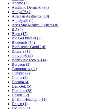
Adamo
(3)
Aesthetic Dermal®
(36)
Alidya™
(1)
Allergan Aesthetics
(10)
Aqualyx®
(1)
Aries Star Medical Systems
(6)
BD
(4)
Bijou
(17)
Bio Gel Platelet
(1)
Biodermis
(14)
BioScience GmbH
(6)
Blizcare
(11)
body-jet®
(4)
Bohus BioTech AB
(4)
Burgeon
(3)
Campomats
(11)
Clinipro
(2)
Croma
(2)
Decoria
(4)
Demotek
(5)
Dermlite
(28)
Desirial
(2)
Dr.Kim Headlight
(11)
Dr.pen
(1)
EMSlim
(1)