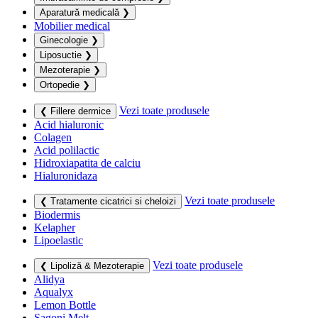
Aparatură medicală
❯
Mobilier medical
Ginecologie
❯
Liposuctie
❯
Mezoterapie
❯
Ortopedie
❯
Vezi toate produsele
❮ Fillere dermice
Acid hialuronic
Colagen
Acid polilactic
Hidroxiapatita de calciu
Hialuronidaza
Vezi toate produsele
❮ Tratamente cicatrici si cheloizi
Biodermis
Kelapher
Lipoelastic
Vezi toate produsele
❮ Lipoliză & Mezoterapie
Alidya
Aqualyx
Lemon Bottle
Sagoni Melt