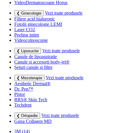
VideoDermatoscoape Horus
Vezi toate produsele
❮ Ginecologie
Fillere acid hialuronic
Fotolii ginecologie LEMI
Laser CO2
Peeling intim
Videocolposcopie
Vezi toate produsele
❮ Liposuctie
Canule de lipoaspiratie
Canule si accesorii body-jet®
Seturi canule si filtre
Vezi toate produsele
❮ Mezoterapie
Aesthetic Dermal®
Dr. Pen™
Pistor
RRS® Skin Tech
Techdent
Vezi toate produsele
❮ Ortopedie
Guna Collagen MD
3M
(14)