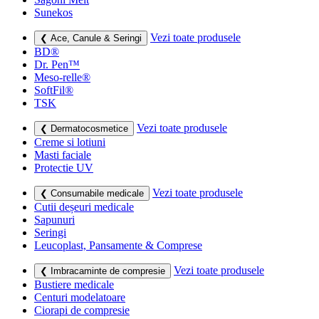
Sunekos
Vezi toate produsele
❮ Ace, Canule & Seringi
BD®
Dr. Pen™
Meso-relle®
SoftFil®
TSK
Vezi toate produsele
❮ Dermatocosmetice
Creme si lotiuni
Masti faciale
Protectie UV
Vezi toate produsele
❮ Consumabile medicale
Cutii deșeuri medicale
Sapunuri
Seringi
Leucoplast, Pansamente & Comprese
Vezi toate produsele
❮ Imbracaminte de compresie
Bustiere medicale
Centuri modelatoare
Ciorapi de compresie