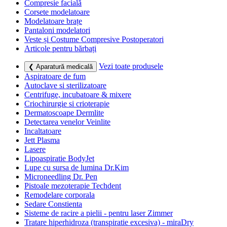
Compresie facială
Corsete modelatoare
Modelatoare brațe
Pantaloni modelatori
Veste și Costume Compresive Postoperatori
Articole pentru bărbați
Vezi toate produsele
❮ Aparatură medicală
Aspiratoare de fum
Autoclave si sterilizatoare
Centrifuge, incubatoare & mixere
Criochirurgie si crioterapie
Dermatoscoape Dermlite
Detectarea venelor Veinlite
Incaltatoare
Jett Plasma
Lasere
Lipoaspiratie BodyJet
Lupe cu sursa de lumina Dr.Kim
Microneedling Dr. Pen
Pistoale mezoterapie Techdent
Remodelare corporala
Sedare Constienta
Sisteme de racire a pielii - pentru laser Zimmer
Tratare hiperhidroza (transpiratie excesiva) - miraDry