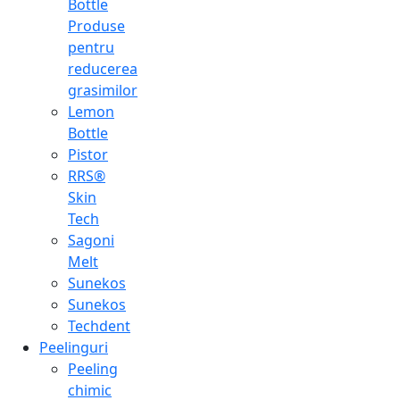
Bottle
Produse
pentru
reducerea
grasimilor
Lemon
Bottle
Pistor
RRS®
Skin
Tech
Sagoni
Melt
Sunekos
Sunekos
Techdent
Peelinguri
Peeling
chimic