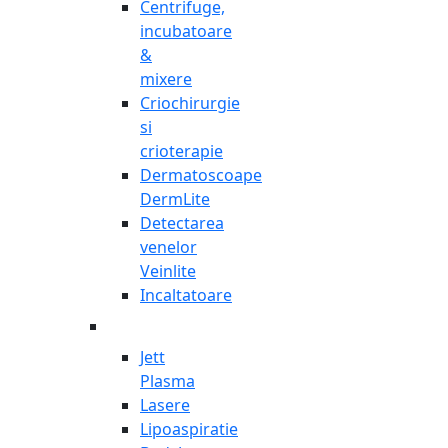
Centrifuge,
incubatoare
&
mixere
Criochirurgie
si
crioterapie
Dermatoscoape
DermLite
Detectarea
venelor
Veinlite
Incaltatoare
Jett
Plasma
Lasere
Lipoaspiratie