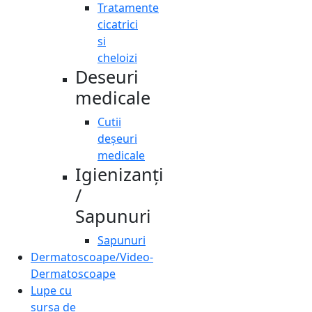
Tratamente
cicatrici
si
cheloizi
Deseuri
medicale
Cutii
deșeuri
medicale
Igienizanți
/
Sapunuri
Sapunuri
Dermatoscoape/Video-
Dermatoscoape
Lupe cu
sursa de