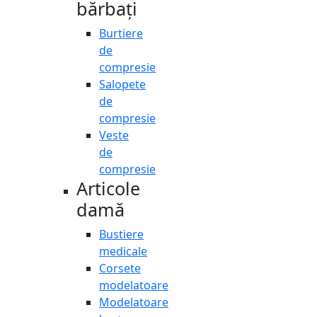
bărbați
Burtiere
de
compresie
Salopete
de
compresie
Veste
de
compresie
Articole
damă
Bustiere
medicale
Corsete
modelatoare
Modelatoare