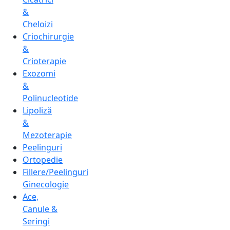
&
Cheloizi
Criochirurgie
&
Crioterapie
Exozomi
&
Polinucleotide
Lipoliză
&
Mezoterapie
Peelinguri
Ortopedie
Fillere/Peelinguri
Ginecologie
Ace,
Canule &
Seringi