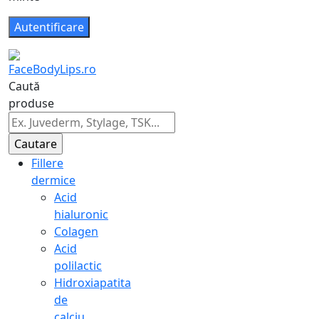
Caută
produse
Fillere
dermice
Acid
hialuronic
Colagen
Acid
polilactic
Hidroxiapatita
de
calciu