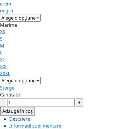
crem
negru
Marime
XS
S
M
L
XL
XXL
XXXL
Șterge
Cantitate
Vestă
compresivă
Adaugă în coș
postoperatorie
Descriere
pentru
Informații suplimentare