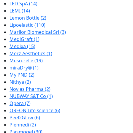
LED SpA
(14)
LEMI
(14)
Lemon Bottle
(2)
Lipoelastic
(110)
Marllor Biomedical Srl
(3)
MediGraft
(1)
Medixa
(15)
Merz Aesthetics
(1)
Meso-relle
(19)
miraDry®
(1)
My PND
(2)
Nithya
(2)
Novias Pharma
(2)
NUBWAY S&T Co
(1)
Opera
(7)
OREON Life science
(6)
Peel2Glow
(6)
Piennedi
(2)
Plasmogel
(30)