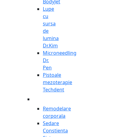
BodyJet
Lupe
cu
sursa
de
lumina
Dr.Kim
Microneedling
Dr.
Pen
Pistoale
mezoterapie
Techdent
Remodelare
corporala
Sedare
Constienta