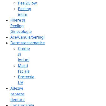
Peel2Glow
Peeling
intim
Fillere si
Peeling
Ginecologie
Ace/Canule/Seringi
Dermatocosmetice
Creme
si
lotiuni
Masti
faciale
Protectie
UV
Adezivi
proteze
dentare
Consumabile