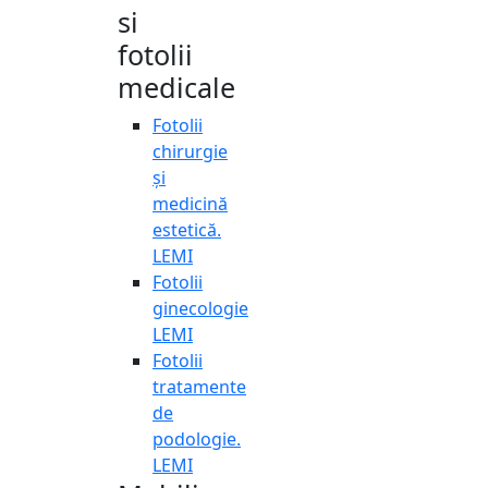
si
fotolii
medicale
Fotolii
chirurgie
și
medicină
estetică.
LEMI
Fotolii
ginecologie
LEMI
Fotolii
tratamente
de
podologie.
LEMI