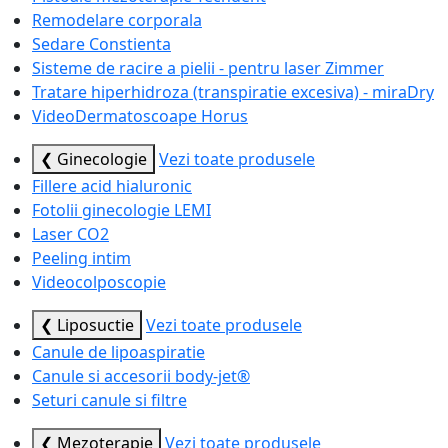
Remodelare corporala
Sedare Constienta
Sisteme de racire a pielii - pentru laser Zimmer
Tratare hiperhidroza (transpiratie excesiva) - miraDry
VideoDermatoscoape Horus
❮ Ginecologie
Vezi toate produsele
Fillere acid hialuronic
Fotolii ginecologie LEMI
Laser CO2
Peeling intim
Videocolposcopie
❮ Liposuctie
Vezi toate produsele
Canule de lipoaspiratie
Canule si accesorii body-jet®
Seturi canule si filtre
❮ Mezoterapie
Vezi toate produsele