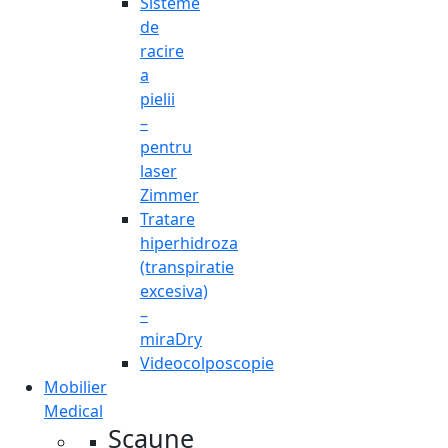
Sisteme
de
racire
a
pielii
–
pentru
laser
Zimmer
Tratare
hiperhidroza
(transpiratie
excesiva)
–
miraDry
Videocolposcopie
Mobilier
Medical
Scaune