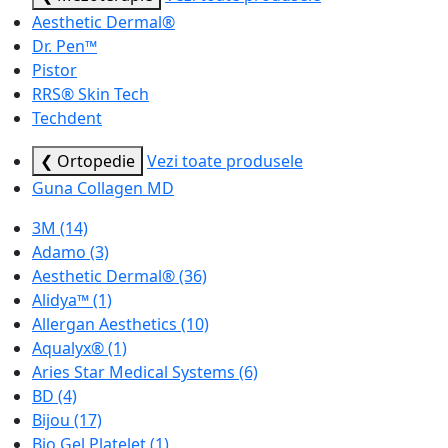
Aesthetic Dermal®
Dr. Pen™
Pistor
RRS® Skin Tech
Techdent
❮ Ortopedie
Vezi toate produsele
Guna Collagen MD
3M
(14)
Adamo
(3)
Aesthetic Dermal®
(36)
Alidya™
(1)
Allergan Aesthetics
(10)
Aqualyx®
(1)
Aries Star Medical Systems
(6)
BD
(4)
Bijou
(17)
Bio Gel Platelet
(1)