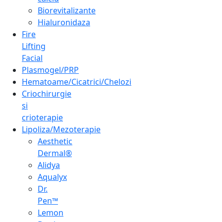
Biorevitalizante
Hialuronidaza
Fire
Lifting
Facial
Plasmogel/PRP
Hematoame/Cicatrici/Chelozi
Criochirurgie
si
crioterapie
Lipoliza/Mezoterapie
Aesthetic
Dermal®
Alidya
Aqualyx
Dr.
Pen™
Lemon