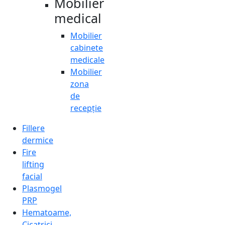
Mobilier
medical
Mobilier
cabinete
medicale
Mobilier
zona
de
recepție
Fillere
dermice
Fire
lifting
facial
Plasmogel
PRP
Hematoame,
Cicatrici