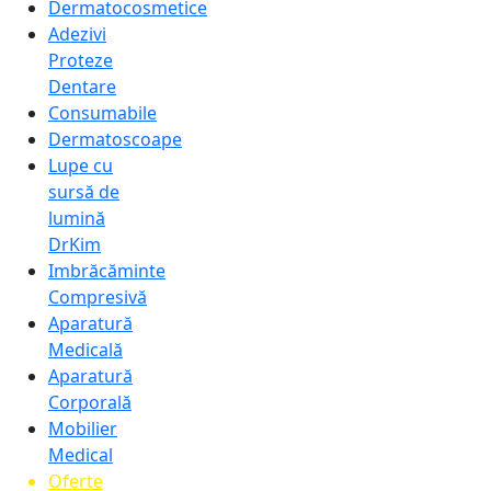
Dermatocosmetice
Adezivi
Proteze
Dentare
Consumabile
Dermatoscoape
Lupe cu
sursă de
lumină
DrKim
Imbrăcăminte
Compresivă
Aparatură
Medicală
Aparatură
Corporală
Mobilier
Medical
Oferte