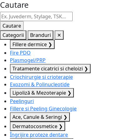
Cautare
Categorii
Branduri
✕
Fillere dermice
❯
Fire PDO
Plasmogel/PRP
Tratamente cicatrici si cheloizi
❯
Criochirurgie si crioterapie
Exozomi & Polinucleotide
Lipoliză & Mezoterapie
❯
Peelinguri
Fillere si Peeling Ginecologie
Ace, Canule & Seringi
❯
Dermatocosmetice
❯
Îngrijire proteze dentare