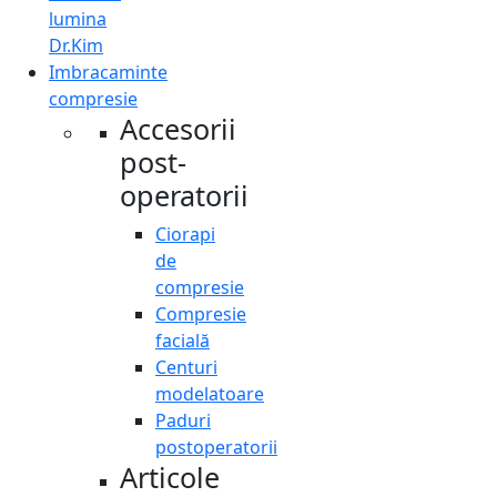
lumina
Dr.Kim
Imbracaminte
compresie
Accesorii
post-
operatorii
Ciorapi
de
compresie
Compresie
facială
Centuri
modelatoare
Paduri
postoperatorii
Articole