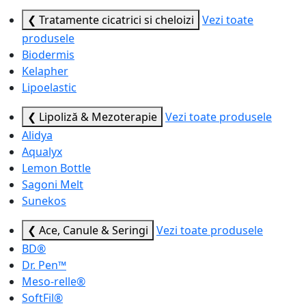
❮ Tratamente cicatrici si cheloizi
Vezi toate
produsele
Biodermis
Kelapher
Lipoelastic
❮ Lipoliză & Mezoterapie
Vezi toate produsele
Alidya
Aqualyx
Lemon Bottle
Sagoni Melt
Sunekos
❮ Ace, Canule & Seringi
Vezi toate produsele
BD®
Dr. Pen™
Meso-relle®
SoftFil®