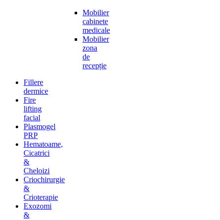
medical
Mobilier
cabinete
medicale
Mobilier
zona
de
recepție
Fillere
dermice
Fire
lifting
facial
Plasmogel
PRP
Hematoame,
Cicatrici
&
Cheloizi
Criochirurgie
&
Crioterapie
Exozomi