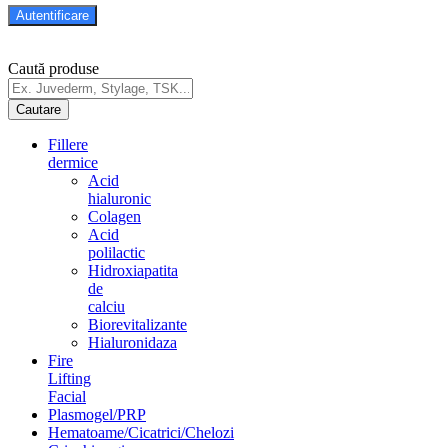
Caută produse
Fillere
dermice
Acid
hialuronic
Colagen
Acid
polilactic
Hidroxiapatita
de
calciu
Biorevitalizante
Hialuronidaza
Fire
Lifting
Facial
Plasmogel/PRP