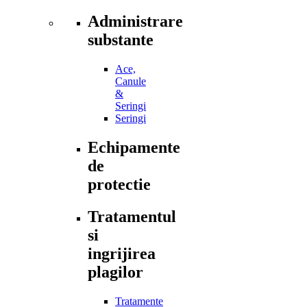
medicale
Administrare
substante
Ace,
Canule
&
Seringi
Seringi
Echipamente
de
protectie
Tratamentul
si
ingrijirea
plagilor