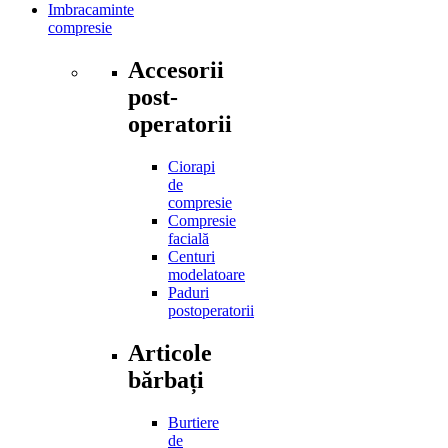
Dr.Kim
Imbracaminte
compresie
Accesorii
post-
operatorii
Ciorapi
de
compresie
Compresie
facială
Centuri
modelatoare
Paduri
postoperatorii
Articole
bărbați
Burtiere