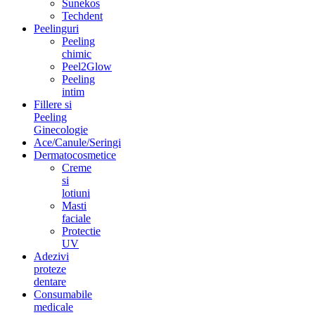
Sunekos
Sunekos
Techdent
Peelinguri
Peeling
chimic
Peel2Glow
Peeling
intim
Fillere si
Peeling
Ginecologie
Ace/Canule/Seringi
Dermatocosmetice
Creme
si
lotiuni
Masti
faciale
Protectie
UV
Adezivi
proteze
dentare
Consumabile