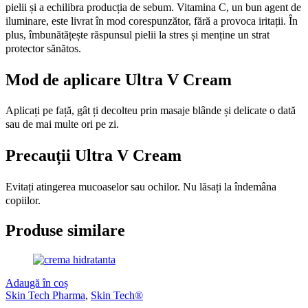
împreună în mod sinergic pentru a îmbunătăți funcția de barieră a
pielii și a echilibra producția de sebum. Vitamina C, un bun agent de
iluminare, este livrat în mod corespunzător, fără a provoca iritații. În
plus, îmbunătățește răspunsul pielii la stres și menține un strat
protector sănătos.
Mod de aplicare Ultra V Cream
Aplicați pe față, gât ți decolteu prin masaje blânde și delicate o dată
sau de mai multe ori pe zi.
Precauții Ultra V Cream
Evitați atingerea mucoaselor sau ochilor. Nu lăsați la îndemâna
copiilor.
Produse similare
Adaugă în coș
Skin Tech Pharma
,
Skin Tech®