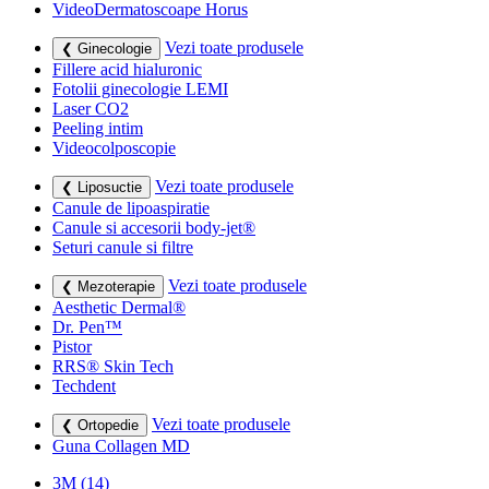
VideoDermatoscoape Horus
Vezi toate produsele
❮ Ginecologie
Fillere acid hialuronic
Fotolii ginecologie LEMI
Laser CO2
Peeling intim
Videocolposcopie
Vezi toate produsele
❮ Liposuctie
Canule de lipoaspiratie
Canule si accesorii body-jet®
Seturi canule si filtre
Vezi toate produsele
❮ Mezoterapie
Aesthetic Dermal®
Dr. Pen™
Pistor
RRS® Skin Tech
Techdent
Vezi toate produsele
❮ Ortopedie
Guna Collagen MD
3M
(14)