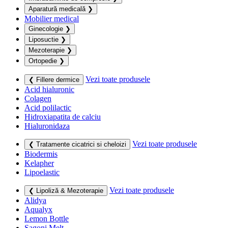
Aparatură medicală
❯
Mobilier medical
Ginecologie
❯
Liposuctie
❯
Mezoterapie
❯
Ortopedie
❯
Vezi toate produsele
❮ Fillere dermice
Acid hialuronic
Colagen
Acid polilactic
Hidroxiapatita de calciu
Hialuronidaza
Vezi toate produsele
❮ Tratamente cicatrici si cheloizi
Biodermis
Kelapher
Lipoelastic
Vezi toate produsele
❮ Lipoliză & Mezoterapie
Alidya
Aqualyx
Lemon Bottle
Sagoni Melt