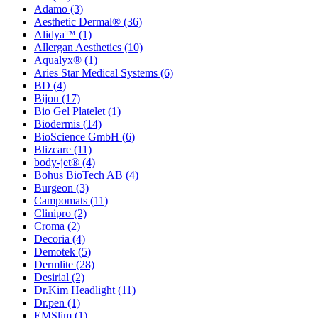
Adamo
(3)
Aesthetic Dermal®
(36)
Alidya™
(1)
Allergan Aesthetics
(10)
Aqualyx®
(1)
Aries Star Medical Systems
(6)
BD
(4)
Bijou
(17)
Bio Gel Platelet
(1)
Biodermis
(14)
BioScience GmbH
(6)
Blizcare
(11)
body-jet®
(4)
Bohus BioTech AB
(4)
Burgeon
(3)
Campomats
(11)
Clinipro
(2)
Croma
(2)
Decoria
(4)
Demotek
(5)
Dermlite
(28)
Desirial
(2)
Dr.Kim Headlight
(11)
Dr.pen
(1)
EMSlim
(1)