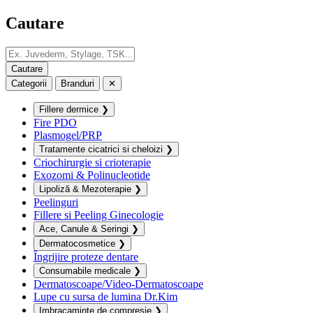
Cautare
Categorii
Branduri
✕
Fillere dermice
❯
Fire PDO
Plasmogel/PRP
Tratamente cicatrici si cheloizi
❯
Criochirurgie si crioterapie
Exozomi & Polinucleotide
Lipoliză & Mezoterapie
❯
Peelinguri
Fillere si Peeling Ginecologie
Ace, Canule & Seringi
❯
Dermatocosmetice
❯
Îngrijire proteze dentare
Consumabile medicale
❯
Dermatoscoape/Video-Dermatoscoape
Lupe cu sursa de lumina Dr.Kim
Imbracaminte de compresie
❯