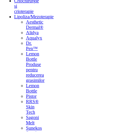
Hematoame/Cicatrici/Chelozi
Criochirurgie
si
crioterapie
Lipoliza/Mezoterapie
Aesthetic
Dermal®
Alidya
Aqualyx
Dr.
Pen™
Lemon
Bottle
Produse
pentru
reducerea
grasimilor
Lemon
Bottle
Pistor
RRS®
Skin
Tech
Sagoni
Melt