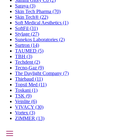
Sammi Glory Co
(2)
Saraya
(3)
Skin Tech Pharma
(70)
Skin Tech®
(22)
Soft Medical Aesthetics
(1)
SoftFil
(31)
Stylage
(27)
Sunekos Laboratories
(2)
Surtron
(14)
TAUMED
(5)
TBH
(3)
Techdent
(2)
Tecno-Gaz
(9)
The Daylight Company
(7)
Thiebaud
(11)
Topsil Med
(11)
Toskani
(1)
TSK
(9)
Veinlite
(6)
VIVACY
(30)
Vortex
(3)
ZIMMER
(13)