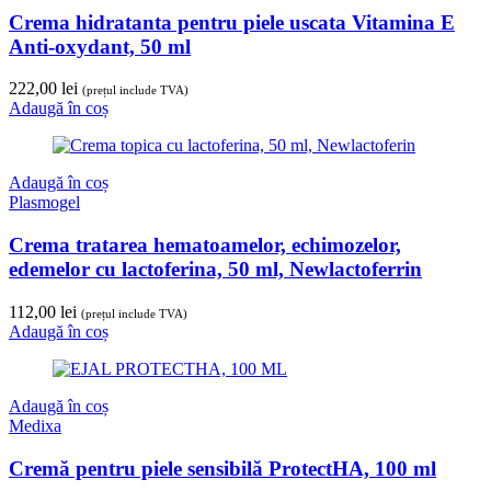
Crema hidratanta pentru piele uscata Vitamina E
Anti-oxydant, 50 ml
222,00
lei
(prețul include TVA)
Adaugă în coș
Adaugă în coș
Plasmogel
Crema tratarea hematoamelor, echimozelor,
edemelor cu lactoferina, 50 ml, Newlactoferrin
112,00
lei
(prețul include TVA)
Adaugă în coș
Adaugă în coș
Medixa
Cremă pentru piele sensibilă ProtectHA, 100 ml