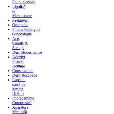
&
Polinucleotide
Lipoliză
&
Mezoterapie
Peelinguri
Ortopedie
Fillere/Peelinguri
Ginecologie
Ace,
Canule &
Seringi
Dermatocosmetice
Adezivi
Proteze
Dentare
Consumabile
Dermatoscoape
Lupe cu
sursă de
lumină
DrKim
Imbrăcăminte
Compresivă
Aparatură