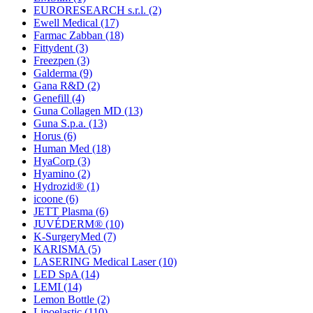
EURORESEARCH s.r.l.
(2)
Ewell Medical
(17)
Farmac Zabban
(18)
Fittydent
(3)
Freezpen
(3)
Galderma
(9)
Gana R&D
(2)
Genefill
(4)
Guna Collagen MD
(13)
Guna S.p.a.
(13)
Horus
(6)
Human Med
(18)
HyaCorp
(3)
Hyamino
(2)
Hydrozid®
(1)
icoone
(6)
JETT Plasma
(6)
JUVÉDERM®
(10)
K-SurgeryMed
(7)
KARISMA
(5)
LASERING Medical Laser
(10)
LED SpA
(14)
LEMI
(14)
Lemon Bottle
(2)
Lipoelastic
(110)