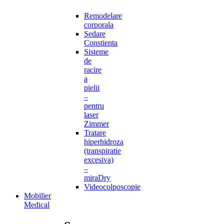
Remodelare
corporala
Sedare
Constienta
Sisteme
de
racire
a
pielii
–
pentru
laser
Zimmer
Tratare
hiperhidroza
(transpiratie
excesiva)
–
miraDry
Videocolposcopie
Mobilier
Medical