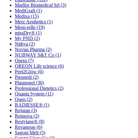
Marllor Biomedical Srl
(3)
MediGraft
(1)
Medixa
(15)
Merz Aesthetics
(1)
Meso-relle
(19)
miraDry®
(1)
My PND
(2)
Nithya
(2)
Novias Pharma
(2)
NUBWAY S&T Co
(1)
Opera
(7)
OREON Life science
(6)
Peel2Glow
(6)
Piennedi
(2)
Plasmogel
(30)
Professional Dietetics
(2)
Quanta System
(11)
Quen
(2)
RADIESSE®
(1)
Rejuran
(3)
Rennova
(2)
Restylane®
(8)
Revanesse
(6)
Sagoni Melt
(5)