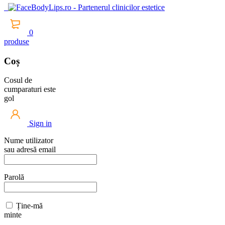
0
produse
Coș
Cosul de
cumparaturi este
gol
Sign in
Nume utilizator
sau adresă email
Parolă
Ține-mă
minte