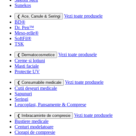
Sunekos
Vezi toate produsele
❮ Ace, Canule & Seringi
BD®
Dr. Pen™
Meso-relle®
SoftFil®
TSK
Vezi toate produsele
❮ Dermatocosmetice
Creme si lotiuni
Masti faciale
Protectie UV
Vezi toate produsele
❮ Consumabile medicale
Cutii deșeuri medicale
Sapunuri
Seringi
Leucoplast, Pansamente & Comprese
Vezi toate produsele
❮ Imbracaminte de compresie
Bustiere medicale
Centuri modelatoare
Ciorapi de compresie