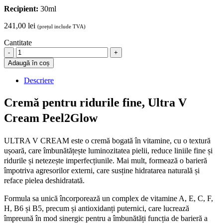
externi, care susține hidratarea naturală și reface pielea deshidratată.
Recipient:
30ml
241,00
lei
(prețul include TVA)
Cantitate
Cremă
pentru
Adaugă în coș
ridurile
fine,
Descriere
Ultra
V
Cremă pentru ridurile fine, Ultra V
Cream
Peel2Glow,
Cream Peel2Glow
30
ml
ULTRA V CREAM este o cremă bogată în vitamine, cu o textură
quantity
ușoară, care îmbunătățește luminozitatea pielii, reduce liniile fine și
ridurile și netezește imperfecțiunile. Mai mult, formează o barieră
împotriva agresorilor externi, care susține hidratarea naturală și
reface pielea deshidratată.
Formula sa unică încorporează un complex de vitamine A, E, C, F,
H, B6 și B5, precum și antioxidanți puternici, care lucrează