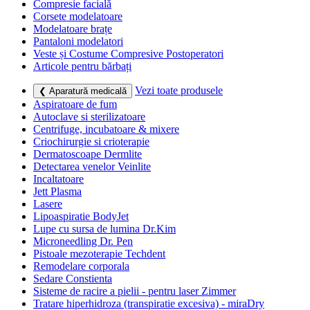
Compresie facială
Corsete modelatoare
Modelatoare brațe
Pantaloni modelatori
Veste și Costume Compresive Postoperatori
Articole pentru bărbați
Vezi toate produsele
❮ Aparatură medicală
Aspiratoare de fum
Autoclave si sterilizatoare
Centrifuge, incubatoare & mixere
Criochirurgie si crioterapie
Dermatoscoape Dermlite
Detectarea venelor Veinlite
Incaltatoare
Jett Plasma
Lasere
Lipoaspiratie BodyJet
Lupe cu sursa de lumina Dr.Kim
Microneedling Dr. Pen
Pistoale mezoterapie Techdent
Remodelare corporala
Sedare Constienta
Sisteme de racire a pielii - pentru laser Zimmer
Tratare hiperhidroza (transpiratie excesiva) - miraDry