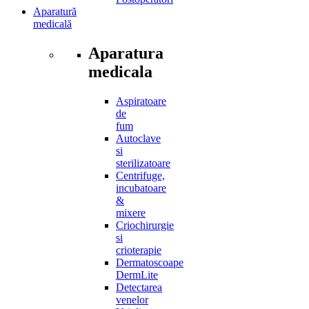
Postoperatori
Aparatură
medicală
Aparatura
medicala
Aspiratoare
de
fum
Autoclave
si
sterilizatoare
Centrifuge,
incubatoare
&
mixere
Criochirurgie
si
crioterapie
Dermatoscoape
DermLite
Detectarea