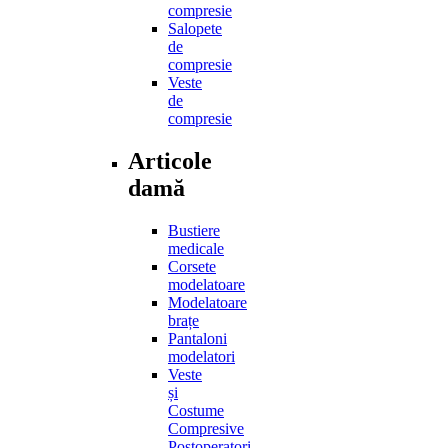
de
compresie
Salopete
de
compresie
Veste
de
compresie
Articole
damă
Bustiere
medicale
Corsete
modelatoare
Modelatoare
brațe
Pantaloni
modelatori
Veste
și
Costume
Compresive