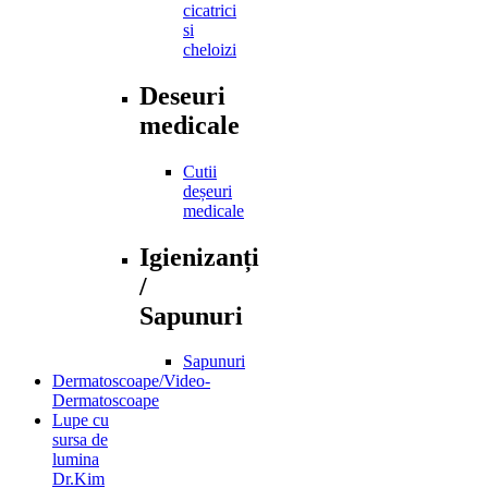
Tratamente
cicatrici
si
cheloizi
Deseuri
medicale
Cutii
deșeuri
medicale
Igienizanți
/
Sapunuri
Sapunuri
Dermatoscoape/Video-
Dermatoscoape
Lupe cu
sursa de
lumina