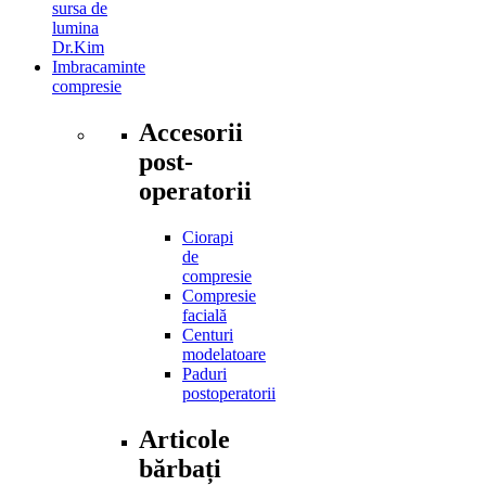
sursa de
lumina
Dr.Kim
Imbracaminte
compresie
Accesorii
post-
operatorii
Ciorapi
de
compresie
Compresie
facială
Centuri
modelatoare
Paduri
postoperatorii
Articole
bărbați