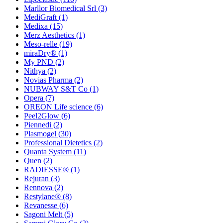
Marllor Biomedical Srl
(3)
MediGraft
(1)
Medixa
(15)
Merz Aesthetics
(1)
Meso-relle
(19)
miraDry®
(1)
My PND
(2)
Nithya
(2)
Novias Pharma
(2)
NUBWAY S&T Co
(1)
Opera
(7)
OREON Life science
(6)
Peel2Glow
(6)
Piennedi
(2)
Plasmogel
(30)
Professional Dietetics
(2)
Quanta System
(11)
Quen
(2)
RADIESSE®
(1)
Rejuran
(3)
Rennova
(2)
Restylane®
(8)
Revanesse
(6)
Sagoni Melt
(5)