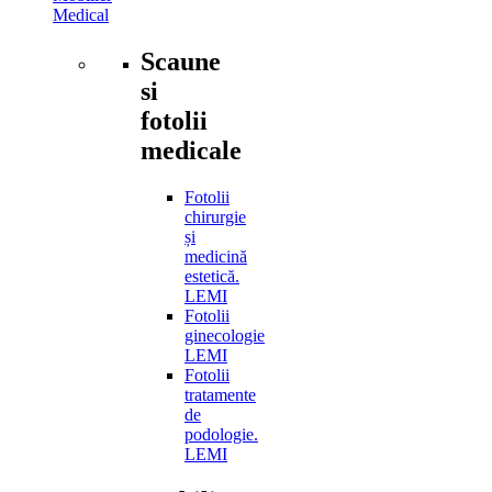
Medical
Scaune
si
fotolii
medicale
Fotolii
chirurgie
și
medicină
estetică.
LEMI
Fotolii
ginecologie
LEMI
Fotolii
tratamente
de
podologie.
LEMI