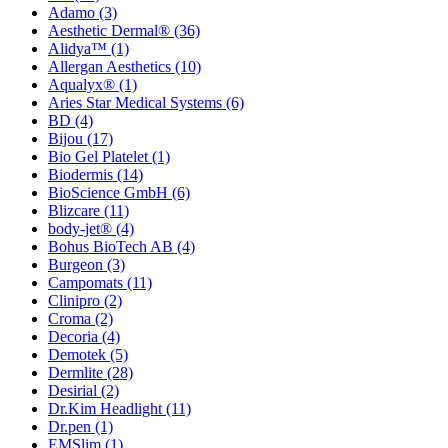
Adamo
(3)
Aesthetic Dermal®
(36)
Alidya™
(1)
Allergan Aesthetics
(10)
Aqualyx®
(1)
Aries Star Medical Systems
(6)
BD
(4)
Bijou
(17)
Bio Gel Platelet
(1)
Biodermis
(14)
BioScience GmbH
(6)
Blizcare
(11)
body-jet®
(4)
Bohus BioTech AB
(4)
Burgeon
(3)
Campomats
(11)
Clinipro
(2)
Croma
(2)
Decoria
(4)
Demotek
(5)
Dermlite
(28)
Desirial
(2)
Dr.Kim Headlight
(11)
Dr.pen
(1)
EMSlim
(1)