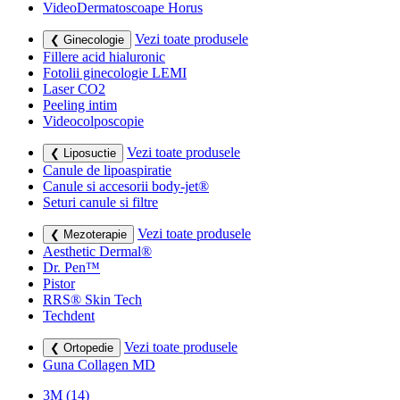
VideoDermatoscoape Horus
Vezi toate produsele
❮ Ginecologie
Fillere acid hialuronic
Fotolii ginecologie LEMI
Laser CO2
Peeling intim
Videocolposcopie
Vezi toate produsele
❮ Liposuctie
Canule de lipoaspiratie
Canule si accesorii body-jet®
Seturi canule si filtre
Vezi toate produsele
❮ Mezoterapie
Aesthetic Dermal®
Dr. Pen™
Pistor
RRS® Skin Tech
Techdent
Vezi toate produsele
❮ Ortopedie
Guna Collagen MD
3M
(14)