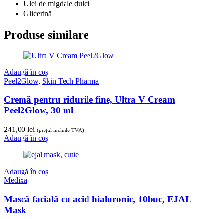
Ulei de migdale dulci
Glicerină
Produse similare
Adaugă în coș
Peel2Glow
,
Skin Tech Pharma
Cremă pentru ridurile fine, Ultra V Cream
Peel2Glow, 30 ml
241,00
lei
(prețul include TVA)
Adaugă în coș
Adaugă în coș
Medixa
Mască facială cu acid hialuronic, 10buc, EJAL
Mask