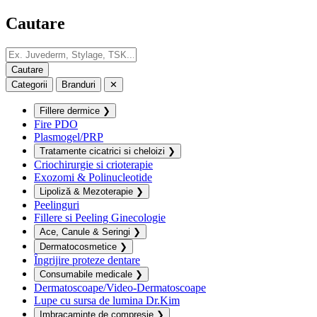
Cautare
Categorii
Branduri
✕
Fillere dermice
❯
Fire PDO
Plasmogel/PRP
Tratamente cicatrici si cheloizi
❯
Criochirurgie si crioterapie
Exozomi & Polinucleotide
Lipoliză & Mezoterapie
❯
Peelinguri
Fillere si Peeling Ginecologie
Ace, Canule & Seringi
❯
Dermatocosmetice
❯
Îngrijire proteze dentare
Consumabile medicale
❯
Dermatoscoape/Video-Dermatoscoape
Lupe cu sursa de lumina Dr.Kim
Imbracaminte de compresie
❯