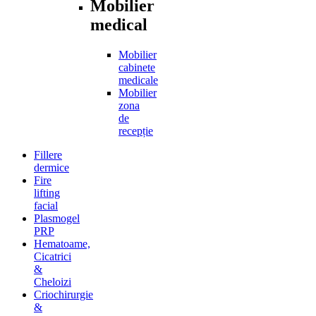
Mobilier
medical
Mobilier
cabinete
medicale
Mobilier
zona
de
recepție
Fillere
dermice
Fire
lifting
facial
Plasmogel
PRP
Hematoame,
Cicatrici
&
Cheloizi
Criochirurgie
&