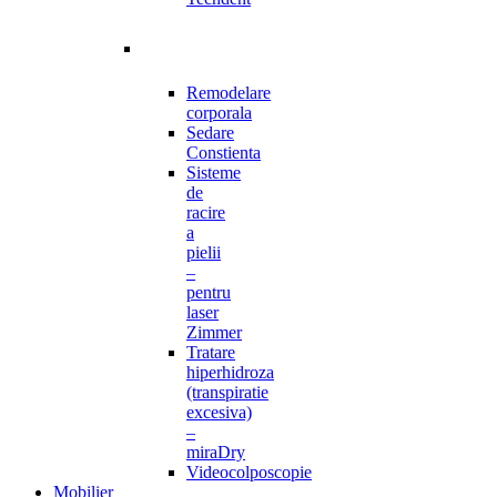
Remodelare
corporala
Sedare
Constienta
Sisteme
de
racire
a
pielii
–
pentru
laser
Zimmer
Tratare
hiperhidroza
(transpiratie
excesiva)
–
miraDry
Videocolposcopie
Mobilier