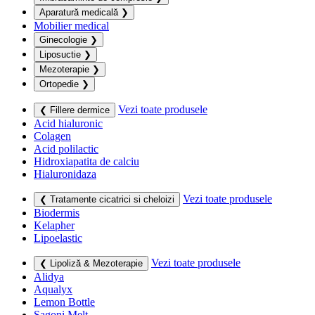
Aparatură medicală
❯
Mobilier medical
Ginecologie
❯
Liposuctie
❯
Mezoterapie
❯
Ortopedie
❯
Vezi toate produsele
❮ Fillere dermice
Acid hialuronic
Colagen
Acid polilactic
Hidroxiapatita de calciu
Hialuronidaza
Vezi toate produsele
❮ Tratamente cicatrici si cheloizi
Biodermis
Kelapher
Lipoelastic
Vezi toate produsele
❮ Lipoliză & Mezoterapie
Alidya
Aqualyx
Lemon Bottle
Sagoni Melt