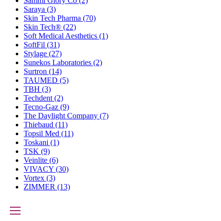
Sammi Glory Co
(2)
Saraya
(3)
Skin Tech Pharma
(70)
Skin Tech®
(22)
Soft Medical Aesthetics
(1)
SoftFil
(31)
Stylage
(27)
Sunekos Laboratories
(2)
Surtron
(14)
TAUMED
(5)
TBH
(3)
Techdent
(2)
Tecno-Gaz
(9)
The Daylight Company
(7)
Thiebaud
(11)
Topsil Med
(11)
Toskani
(1)
TSK
(9)
Veinlite
(6)
VIVACY
(30)
Vortex
(3)
ZIMMER
(13)