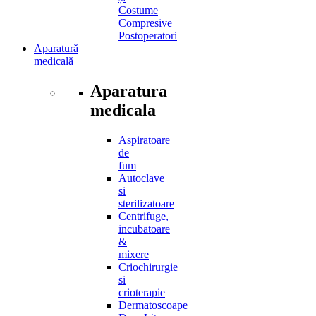
Costume
Compresive
Postoperatori
Aparatură
medicală
Aparatura
medicala
Aspiratoare
de
fum
Autoclave
si
sterilizatoare
Centrifuge,
incubatoare
&
mixere
Criochirurgie
si
crioterapie
Dermatoscoape