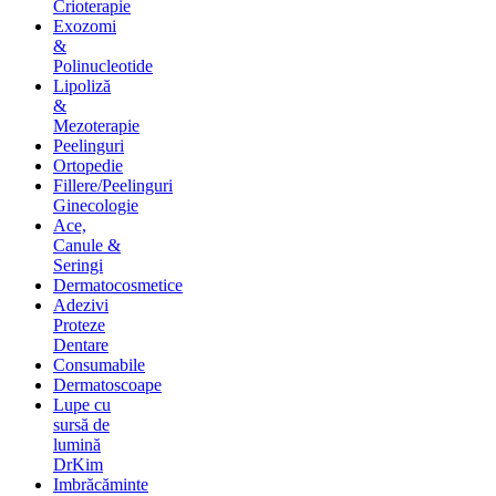
Crioterapie
Exozomi
&
Polinucleotide
Lipoliză
&
Mezoterapie
Peelinguri
Ortopedie
Fillere/Peelinguri
Ginecologie
Ace,
Canule &
Seringi
Dermatocosmetice
Adezivi
Proteze
Dentare
Consumabile
Dermatoscoape
Lupe cu
sursă de
lumină
DrKim
Imbrăcăminte