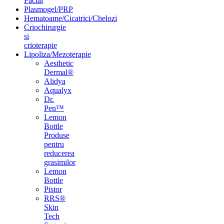
Facial
Plasmogel/PRP
Hematoame/Cicatrici/Chelozi
Criochirurgie
si
crioterapie
Lipoliza/Mezoterapie
Aesthetic
Dermal®
Alidya
Aqualyx
Dr.
Pen™
Lemon
Bottle
Produse
pentru
reducerea
grasimilor
Lemon
Bottle
Pistor
RRS®
Skin
Tech