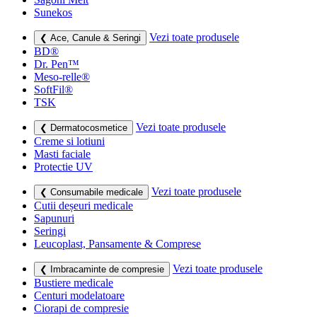
Sunekos
Vezi toate produsele
❮ Ace, Canule & Seringi
BD®
Dr. Pen™
Meso-relle®
SoftFil®
TSK
Vezi toate produsele
❮ Dermatocosmetice
Creme si lotiuni
Masti faciale
Protectie UV
Vezi toate produsele
❮ Consumabile medicale
Cutii deșeuri medicale
Sapunuri
Seringi
Leucoplast, Pansamente & Comprese
Vezi toate produsele
❮ Imbracaminte de compresie
Bustiere medicale
Centuri modelatoare
Ciorapi de compresie