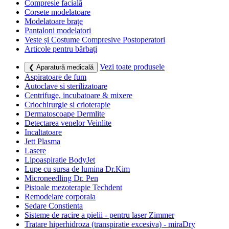
Compresie facială
Corsete modelatoare
Modelatoare brațe
Pantaloni modelatori
Veste și Costume Compresive Postoperatori
Articole pentru bărbați
Vezi toate produsele
❮ Aparatură medicală
Aspiratoare de fum
Autoclave si sterilizatoare
Centrifuge, incubatoare & mixere
Criochirurgie si crioterapie
Dermatoscoape Dermlite
Detectarea venelor Veinlite
Incaltatoare
Jett Plasma
Lasere
Lipoaspiratie BodyJet
Lupe cu sursa de lumina Dr.Kim
Microneedling Dr. Pen
Pistoale mezoterapie Techdent
Remodelare corporala
Sedare Constienta
Sisteme de racire a pielii - pentru laser Zimmer
Tratare hiperhidroza (transpiratie excesiva) - miraDry