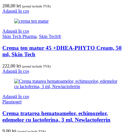
208,00
lei
(prețul include TVA)
Adaugă în coș
Adaugă în coș
Skin Tech Pharma
,
Skin Tech®
Crema ten matur 45 +DHEA-PHYTO Cream, 50
ml, Skin Tech
222,00
lei
(prețul include TVA)
Adaugă în coș
Adaugă în coș
Plasmogel
Crema tratarea hematoamelor, echimozelor,
edemelor cu lactoferina, 3 ml, Newlactoferrin
9,00
lei
(prețul include TVA)