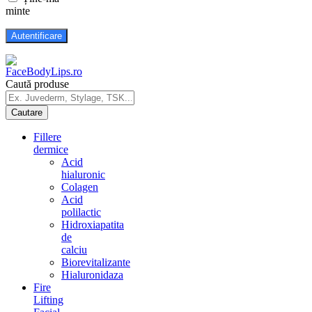
minte
Caută produse
Fillere
dermice
Acid
hialuronic
Colagen
Acid
polilactic
Hidroxiapatita
de
calciu
Biorevitalizante
Hialuronidaza
Fire
Lifting