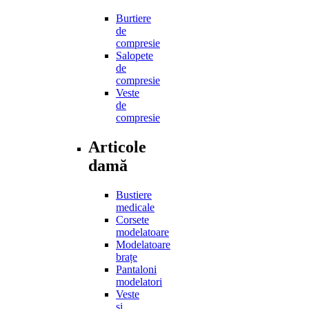
Burtiere
de
compresie
Salopete
de
compresie
Veste
de
compresie
Articole
damă
Bustiere
medicale
Corsete
modelatoare
Modelatoare
brațe
Pantaloni
modelatori
Veste
și