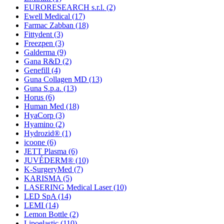
EURORESEARCH s.r.l.
(2)
Ewell Medical
(17)
Farmac Zabban
(18)
Fittydent
(3)
Freezpen
(3)
Galderma
(9)
Gana R&D
(2)
Genefill
(4)
Guna Collagen MD
(13)
Guna S.p.a.
(13)
Horus
(6)
Human Med
(18)
HyaCorp
(3)
Hyamino
(2)
Hydrozid®
(1)
icoone
(6)
JETT Plasma
(6)
JUVÉDERM®
(10)
K-SurgeryMed
(7)
KARISMA
(5)
LASERING Medical Laser
(10)
LED SpA
(14)
LEMI
(14)
Lemon Bottle
(2)
Lipoelastic
(110)