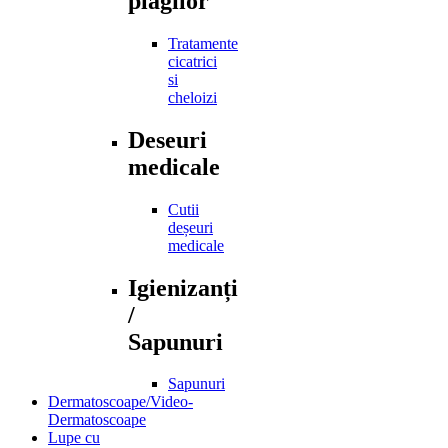
plagilor
Tratamente
cicatrici
si
cheloizi
Deseuri
medicale
Cutii
deșeuri
medicale
Igienizanți
/
Sapunuri
Sapunuri
Dermatoscoape/Video-
Dermatoscoape
Lupe cu