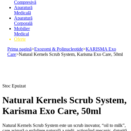
Compresivă
Aparatură
Medicală
Aparatură
Corporală
Mobilier
Medical
Oferte
Prima pagină
>
Exozomi & Polinucleotide
>
KARISMA Exo
Care
>
Natural Kernels Scrub System, Karisma Exo Care, 50ml
Stoc Epuizat
Natural Kernels Scrub System,
Karisma Exo Care, 50ml
Natural Kernels Scrub System este un scrub inovator, “oil to milk”,
care asigură o exfoliere naturală a pielii, acționând mecanic, datorită