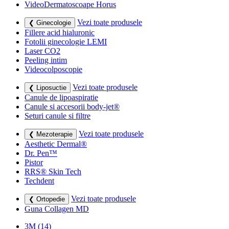
VideoDermatoscoape Horus
Vezi toate produsele
❮ Ginecologie
Fillere acid hialuronic
Fotolii ginecologie LEMI
Laser CO2
Peeling intim
Videocolposcopie
Vezi toate produsele
❮ Liposuctie
Canule de lipoaspiratie
Canule si accesorii body-jet®
Seturi canule si filtre
Vezi toate produsele
❮ Mezoterapie
Aesthetic Dermal®
Dr. Pen™
Pistor
RRS® Skin Tech
Techdent
Vezi toate produsele
❮ Ortopedie
Guna Collagen MD
3M
(14)