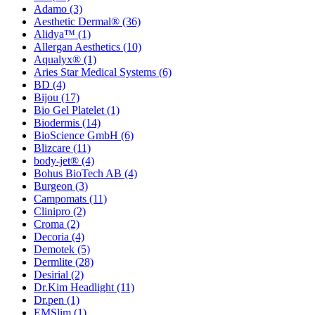
Adamo
(3)
Aesthetic Dermal®
(36)
Alidya™
(1)
Allergan Aesthetics
(10)
Aqualyx®
(1)
Aries Star Medical Systems
(6)
BD
(4)
Bijou
(17)
Bio Gel Platelet
(1)
Biodermis
(14)
BioScience GmbH
(6)
Blizcare
(11)
body-jet®
(4)
Bohus BioTech AB
(4)
Burgeon
(3)
Campomats
(11)
Clinipro
(2)
Croma
(2)
Decoria
(4)
Demotek
(5)
Dermlite
(28)
Desirial
(2)
Dr.Kim Headlight
(11)
Dr.pen
(1)
EMSlim
(1)