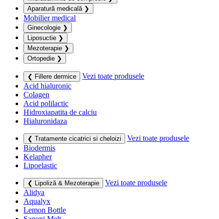
Aparatură medicală
❯
Mobilier medical
Ginecologie
❯
Liposuctie
❯
Mezoterapie
❯
Ortopedie
❯
Vezi toate produsele
❮ Fillere dermice
Acid hialuronic
Colagen
Acid polilactic
Hidroxiapatita de calciu
Hialuronidaza
Vezi toate produsele
❮ Tratamente cicatrici si cheloizi
Biodermis
Kelapher
Lipoelastic
Vezi toate produsele
❮ Lipoliză & Mezoterapie
Alidya
Aqualyx
Lemon Bottle
Sagoni Melt