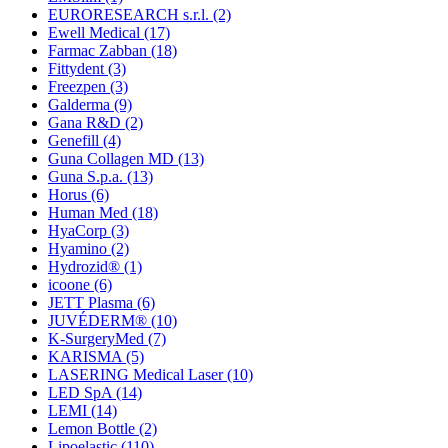
EURORESEARCH s.r.l.
(2)
Ewell Medical
(17)
Farmac Zabban
(18)
Fittydent
(3)
Freezpen
(3)
Galderma
(9)
Gana R&D
(2)
Genefill
(4)
Guna Collagen MD
(13)
Guna S.p.a.
(13)
Horus
(6)
Human Med
(18)
HyaCorp
(3)
Hyamino
(2)
Hydrozid®
(1)
icoone
(6)
JETT Plasma
(6)
JUVÉDERM®
(10)
K-SurgeryMed
(7)
KARISMA
(5)
LASERING Medical Laser
(10)
LED SpA
(14)
LEMI
(14)
Lemon Bottle
(2)
Lipoelastic
(110)