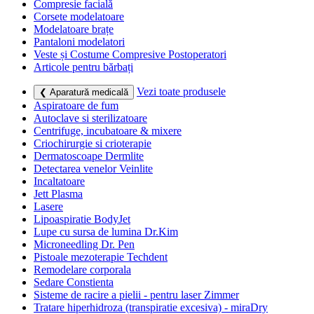
Compresie facială
Corsete modelatoare
Modelatoare brațe
Pantaloni modelatori
Veste și Costume Compresive Postoperatori
Articole pentru bărbați
Vezi toate produsele
❮ Aparatură medicală
Aspiratoare de fum
Autoclave si sterilizatoare
Centrifuge, incubatoare & mixere
Criochirurgie si crioterapie
Dermatoscoape Dermlite
Detectarea venelor Veinlite
Incaltatoare
Jett Plasma
Lasere
Lipoaspiratie BodyJet
Lupe cu sursa de lumina Dr.Kim
Microneedling Dr. Pen
Pistoale mezoterapie Techdent
Remodelare corporala
Sedare Constienta
Sisteme de racire a pielii - pentru laser Zimmer
Tratare hiperhidroza (transpiratie excesiva) - miraDry