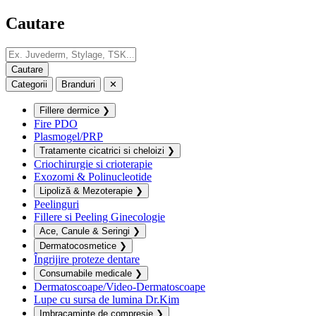
Cautare
Categorii
Branduri
✕
Fillere dermice
❯
Fire PDO
Plasmogel/PRP
Tratamente cicatrici si cheloizi
❯
Criochirurgie si crioterapie
Exozomi & Polinucleotide
Lipoliză & Mezoterapie
❯
Peelinguri
Fillere si Peeling Ginecologie
Ace, Canule & Seringi
❯
Dermatocosmetice
❯
Îngrijire proteze dentare
Consumabile medicale
❯
Dermatoscoape/Video-Dermatoscoape
Lupe cu sursa de lumina Dr.Kim
Imbracaminte de compresie
❯