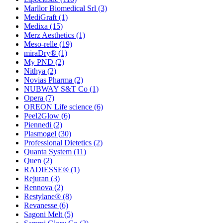
Marllor Biomedical Srl
(3)
MediGraft
(1)
Medixa
(15)
Merz Aesthetics
(1)
Meso-relle
(19)
miraDry®
(1)
My PND
(2)
Nithya
(2)
Novias Pharma
(2)
NUBWAY S&T Co
(1)
Opera
(7)
OREON Life science
(6)
Peel2Glow
(6)
Piennedi
(2)
Plasmogel
(30)
Professional Dietetics
(2)
Quanta System
(11)
Quen
(2)
RADIESSE®
(1)
Rejuran
(3)
Rennova
(2)
Restylane®
(8)
Revanesse
(6)
Sagoni Melt
(5)