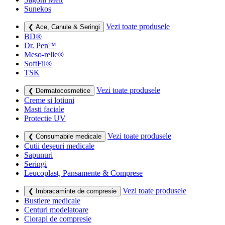
Sunekos
Vezi toate produsele
❮ Ace, Canule & Seringi
BD®
Dr. Pen™
Meso-relle®
SoftFil®
TSK
Vezi toate produsele
❮ Dermatocosmetice
Creme si lotiuni
Masti faciale
Protectie UV
Vezi toate produsele
❮ Consumabile medicale
Cutii deșeuri medicale
Sapunuri
Seringi
Leucoplast, Pansamente & Comprese
Vezi toate produsele
❮ Imbracaminte de compresie
Bustiere medicale
Centuri modelatoare
Ciorapi de compresie