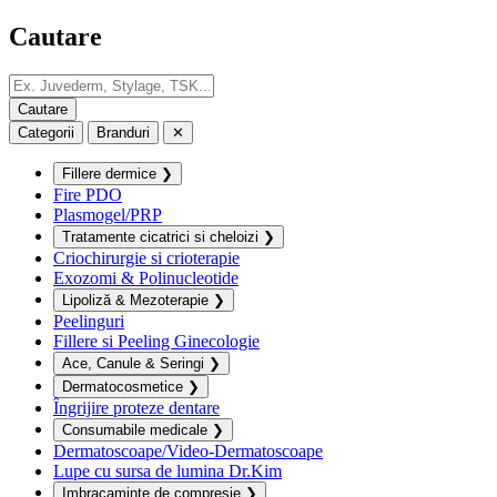
Cautare
Categorii
Branduri
✕
Fillere dermice
❯
Fire PDO
Plasmogel/PRP
Tratamente cicatrici si cheloizi
❯
Criochirurgie si crioterapie
Exozomi & Polinucleotide
Lipoliză & Mezoterapie
❯
Peelinguri
Fillere si Peeling Ginecologie
Ace, Canule & Seringi
❯
Dermatocosmetice
❯
Îngrijire proteze dentare
Consumabile medicale
❯
Dermatoscoape/Video-Dermatoscoape
Lupe cu sursa de lumina Dr.Kim
Imbracaminte de compresie
❯