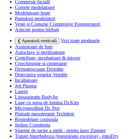
Compresie facială
Corsete modelatoare
Modelatoare brațe
Pantaloni modelatori
Veste și Costume Compresive Postoperatori
Articole pentru bărbați
Vezi toate produsele
❮ Aparatură medicală
Aspiratoare de fum
Autoclave si sterilizatoare
Centrifuge, incubatoare & mixere
Criochirurgie si crioterapie
Dermatoscoape Dermlite
Detectarea venelor Veinlite
Incaltatoare
Jett Plasma
Lasere
Lipoaspiratie BodyJet
Lupe cu sursa de lumina Dr.Kim
Microneedling Dr. Pen
Pistoale mezoterapie Techdent
Remodelare corporala
Sedare Constienta
Sisteme de racire a pielii - pentru laser Zimmer
Tratare hiperhidroza (transpiratie excesiva) - miraDry