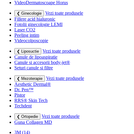
VideoDermatoscoape Horus
Vezi toate produsele
❮ Ginecologie
Fillere acid hialuronic
Fotolii ginecologie LEMI
Laser CO2
Peeling intim
Videocolposcopie
Vezi toate produsele
❮ Liposuctie
Canule de lipoaspiratie
Canule si accesorii body-jet®
Seturi canule si filtre
Vezi toate produsele
❮ Mezoterapie
Aesthetic Dermal®
Dr. Pen™
Pistor
RRS® Skin Tech
Techdent
Vezi toate produsele
❮ Ortopedie
Guna Collagen MD
3M
(14)