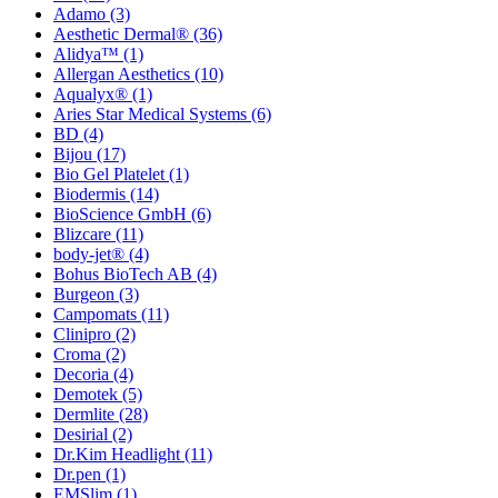
Adamo
(3)
Aesthetic Dermal®
(36)
Alidya™
(1)
Allergan Aesthetics
(10)
Aqualyx®
(1)
Aries Star Medical Systems
(6)
BD
(4)
Bijou
(17)
Bio Gel Platelet
(1)
Biodermis
(14)
BioScience GmbH
(6)
Blizcare
(11)
body-jet®
(4)
Bohus BioTech AB
(4)
Burgeon
(3)
Campomats
(11)
Clinipro
(2)
Croma
(2)
Decoria
(4)
Demotek
(5)
Dermlite
(28)
Desirial
(2)
Dr.Kim Headlight
(11)
Dr.pen
(1)
EMSlim
(1)