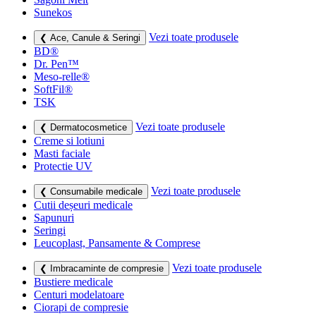
Sunekos
Vezi toate produsele
❮ Ace, Canule & Seringi
BD®
Dr. Pen™
Meso-relle®
SoftFil®
TSK
Vezi toate produsele
❮ Dermatocosmetice
Creme si lotiuni
Masti faciale
Protectie UV
Vezi toate produsele
❮ Consumabile medicale
Cutii deșeuri medicale
Sapunuri
Seringi
Leucoplast, Pansamente & Comprese
Vezi toate produsele
❮ Imbracaminte de compresie
Bustiere medicale
Centuri modelatoare
Ciorapi de compresie