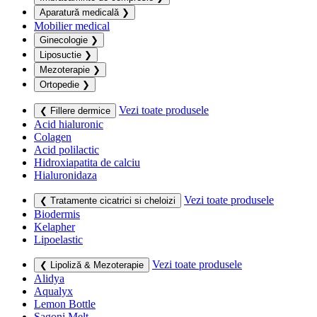
Aparatură medicală
❯
Mobilier medical
Ginecologie
❯
Liposuctie
❯
Mezoterapie
❯
Ortopedie
❯
Vezi toate produsele
❮ Fillere dermice
Acid hialuronic
Colagen
Acid polilactic
Hidroxiapatita de calciu
Hialuronidaza
Vezi toate produsele
❮ Tratamente cicatrici si cheloizi
Biodermis
Kelapher
Lipoelastic
Vezi toate produsele
❮ Lipoliză & Mezoterapie
Alidya
Aqualyx
Lemon Bottle
Sagoni Melt