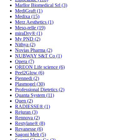
Marllor Biomedical Srl
(3)
MediGraft
(1)
Medixa
(15)
Merz Aesthetics
(1)
Meso-relle
(19)
miraDry®
(1)
My PND
(2)
Nithya
(2)
Novias Pharma
(2)
NUBWAY S&T Co
(1)
Opera
(7)
OREON Life science
(6)
Peel2Glow
(6)
Piennedi
(2)
Plasmogel
(30)
Professional Dietetics
(2)
Quanta System
(11)
Quen
(2)
RADIESSE®
(1)
Rejuran
(3)
Rennova
(2)
Restylane®
(8)
Revanesse
(6)
Sagoni Melt
(5)