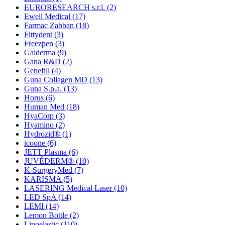
EURORESEARCH s.r.l.
(2)
Ewell Medical
(17)
Farmac Zabban
(18)
Fittydent
(3)
Freezpen
(3)
Galderma
(9)
Gana R&D
(2)
Genefill
(4)
Guna Collagen MD
(13)
Guna S.p.a.
(13)
Horus
(6)
Human Med
(18)
HyaCorp
(3)
Hyamino
(2)
Hydrozid®
(1)
icoone
(6)
JETT Plasma
(6)
JUVÉDERM®
(10)
K-SurgeryMed
(7)
KARISMA
(5)
LASERING Medical Laser
(10)
LED SpA
(14)
LEMI
(14)
Lemon Bottle
(2)
Lipoelastic
(110)