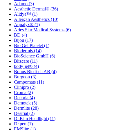
Adamo
(3)
Aesthetic Dermal®
(36)
Alidya™
(1)
Allergan Aesthetics
(10)
Aqualyx®
(1)
Aries Star Medical Systems
(6)
BD
(4)
Bijou
(17)
Bio Gel Platelet
(1)
Biodermis
(14)
BioScience GmbH
(6)
Blizcare
(11)
body-jet®
(4)
Bohus BioTech AB
(4)
Burgeon
(3)
Campomats
(11)
Clinipro
(2)
Croma
(2)
Decoria
(4)
Demotek
(5)
Dermlite
(28)
Desirial
(2)
Dr.Kim Headlight
(11)
Dr.pen
(1)
EMSlim
(1)