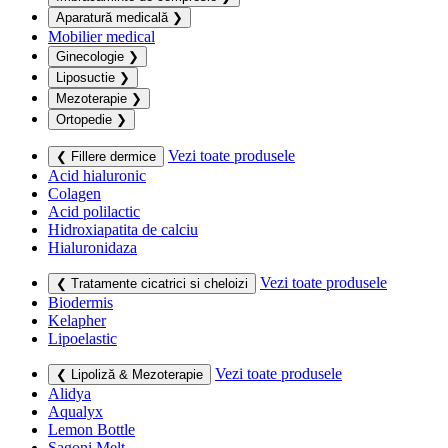
Aparatură medicală
❯
Mobilier medical
Ginecologie
❯
Liposuctie
❯
Mezoterapie
❯
Ortopedie
❯
Vezi toate produsele
❮ Fillere dermice
Acid hialuronic
Colagen
Acid polilactic
Hidroxiapatita de calciu
Hialuronidaza
Vezi toate produsele
❮ Tratamente cicatrici si cheloizi
Biodermis
Kelapher
Lipoelastic
Vezi toate produsele
❮ Lipoliză & Mezoterapie
Alidya
Aqualyx
Lemon Bottle
Sagoni Melt