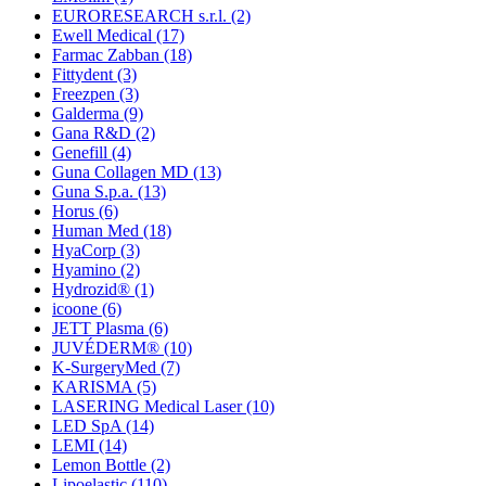
EURORESEARCH s.r.l.
(2)
Ewell Medical
(17)
Farmac Zabban
(18)
Fittydent
(3)
Freezpen
(3)
Galderma
(9)
Gana R&D
(2)
Genefill
(4)
Guna Collagen MD
(13)
Guna S.p.a.
(13)
Horus
(6)
Human Med
(18)
HyaCorp
(3)
Hyamino
(2)
Hydrozid®
(1)
icoone
(6)
JETT Plasma
(6)
JUVÉDERM®
(10)
K-SurgeryMed
(7)
KARISMA
(5)
LASERING Medical Laser
(10)
LED SpA
(14)
LEMI
(14)
Lemon Bottle
(2)
Lipoelastic
(110)