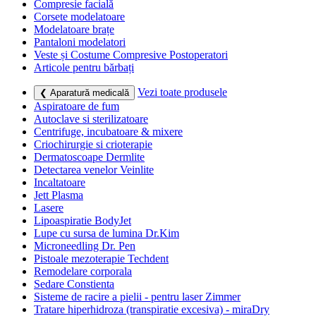
Compresie facială
Corsete modelatoare
Modelatoare brațe
Pantaloni modelatori
Veste și Costume Compresive Postoperatori
Articole pentru bărbați
Vezi toate produsele
❮ Aparatură medicală
Aspiratoare de fum
Autoclave si sterilizatoare
Centrifuge, incubatoare & mixere
Criochirurgie si crioterapie
Dermatoscoape Dermlite
Detectarea venelor Veinlite
Incaltatoare
Jett Plasma
Lasere
Lipoaspiratie BodyJet
Lupe cu sursa de lumina Dr.Kim
Microneedling Dr. Pen
Pistoale mezoterapie Techdent
Remodelare corporala
Sedare Constienta
Sisteme de racire a pielii - pentru laser Zimmer
Tratare hiperhidroza (transpiratie excesiva) - miraDry