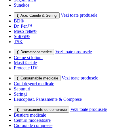
Sunekos
Vezi toate produsele
❮ Ace, Canule & Seringi
BD®
Dr. Pen™
Meso-relle®
SoftFil®
TSK
Vezi toate produsele
❮ Dermatocosmetice
Creme si lotiuni
Masti faciale
Protectie UV
Vezi toate produsele
❮ Consumabile medicale
Cutii deșeuri medicale
Sapunuri
Seringi
Leucoplast, Pansamente & Comprese
Vezi toate produsele
❮ Imbracaminte de compresie
Bustiere medicale
Centuri modelatoare
Ciorapi de compresie