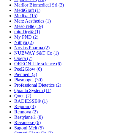
Marllor Biomedical Srl
(3)
MediGraft
(1)
Medixa
(15)
Merz Aesthetics
(1)
Meso-relle
(19)
miraDry®
(1)
My PND
(2)
Nithya
(2)
Novias Pharma
(2)
NUBWAY S&T Co
(1)
Opera
(7)
OREON Life science
(6)
Peel2Glow
(6)
Piennedi
(2)
Plasmogel
(30)
Professional Dietetics
(2)
Quanta System
(11)
Quen
(2)
RADIESSE®
(1)
Rejuran
(3)
Rennova
(2)
Restylane®
(8)
Revanesse
(6)
Sagoni Melt
(5)