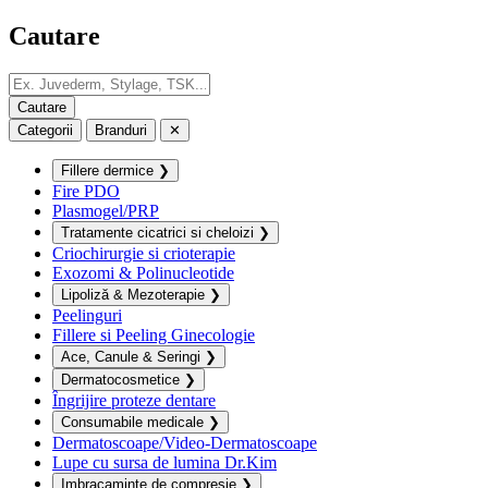
Cautare
Categorii
Branduri
✕
Fillere dermice
❯
Fire PDO
Plasmogel/PRP
Tratamente cicatrici si cheloizi
❯
Criochirurgie si crioterapie
Exozomi & Polinucleotide
Lipoliză & Mezoterapie
❯
Peelinguri
Fillere si Peeling Ginecologie
Ace, Canule & Seringi
❯
Dermatocosmetice
❯
Îngrijire proteze dentare
Consumabile medicale
❯
Dermatoscoape/Video-Dermatoscoape
Lupe cu sursa de lumina Dr.Kim
Imbracaminte de compresie
❯