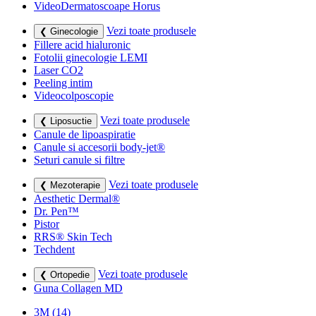
VideoDermatoscoape Horus
Vezi toate produsele
❮ Ginecologie
Fillere acid hialuronic
Fotolii ginecologie LEMI
Laser CO2
Peeling intim
Videocolposcopie
Vezi toate produsele
❮ Liposuctie
Canule de lipoaspiratie
Canule si accesorii body-jet®
Seturi canule si filtre
Vezi toate produsele
❮ Mezoterapie
Aesthetic Dermal®
Dr. Pen™
Pistor
RRS® Skin Tech
Techdent
Vezi toate produsele
❮ Ortopedie
Guna Collagen MD
3M
(14)