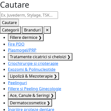
Cautare
Categorii
Branduri
✕
Fillere dermice
❯
Fire PDO
Plasmogel/PRP
Tratamente cicatrici si cheloizi
❯
Criochirurgie si crioterapie
Exozomi & Polinucleotide
Lipoliză & Mezoterapie
❯
Peelinguri
Fillere si Peeling Ginecologie
Ace, Canule & Seringi
❯
Dermatocosmetice
❯
Îngrijire proteze dentare