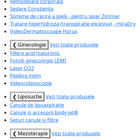
Remodelare corporala
Sedare Constienta
Sisteme de racire a pielii - pentru laser Zimmer
Tratare hiperhidroza (transpiratie excesiva) - miraDry
VideoDermatoscoape Horus
❮ Ginecologie
Vezi toate produsele
Fillere acid hialuronic
Fotolii ginecologie LEMI
Laser CO2
Peeling intim
Videocolposcopie
❮ Liposuctie
Vezi toate produsele
Canule de lipoaspiratie
Canule si accesorii body-jet®
Seturi canule si filtre
❮ Mezoterapie
Vezi toate produsele