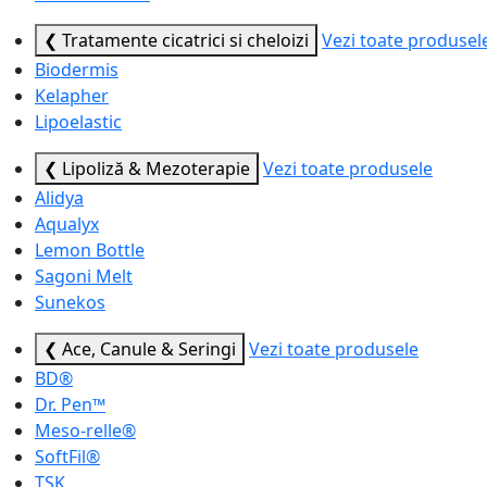
❮ Tratamente cicatrici si cheloizi
Vezi toate produsel
Biodermis
Kelapher
Lipoelastic
❮ Lipoliză & Mezoterapie
Vezi toate produsele
Alidya
Aqualyx
Lemon Bottle
Sagoni Melt
Sunekos
❮ Ace, Canule & Seringi
Vezi toate produsele
BD®
Dr. Pen™
Meso-relle®
SoftFil®
TSK