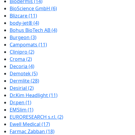
Biodermis
(14)
BioScience GmbH
(6)
Blizcare
(11)
body-jet®
(4)
Bohus BioTech AB
(4)
Burgeon
(3)
Campomats
(11)
Clinipro
(2)
Croma
(2)
Decoria
(4)
Demotek
(5)
Dermlite
(28)
Desirial
(2)
Dr.Kim Headlight
(11)
Dr.pen
(1)
EMSlim
(1)
EURORESEARCH s.r.l.
(2)
Ewell Medical
(17)
Farmac Zabban
(18)