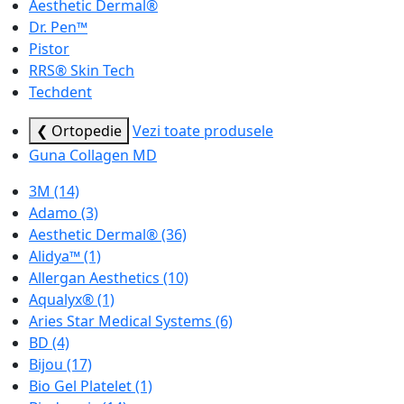
Aesthetic Dermal®
Dr. Pen™
Pistor
RRS® Skin Tech
Techdent
❮ Ortopedie
Vezi toate produsele
Guna Collagen MD
3M
(14)
Adamo
(3)
Aesthetic Dermal®
(36)
Alidya™
(1)
Allergan Aesthetics
(10)
Aqualyx®
(1)
Aries Star Medical Systems
(6)
BD
(4)
Bijou
(17)
Bio Gel Platelet
(1)