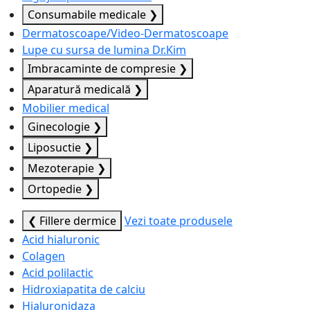
Consumabile medicale
❯
Dermatoscoape/Video-Dermatoscoape
Lupe cu sursa de lumina Dr.Kim
Imbracaminte de compresie
❯
Aparatură medicală
❯
Mobilier medical
Ginecologie
❯
Liposuctie
❯
Mezoterapie
❯
Ortopedie
❯
❮ Fillere dermice
Vezi toate produsele
Acid hialuronic
Colagen
Acid polilactic
Hidroxiapatita de calciu
Hialuronidaza