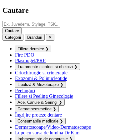
Cautare
Categorii
Branduri
✕
Fillere dermice
❯
Fire PDO
Plasmogel/PRP
Tratamente cicatrici si cheloizi
❯
Criochirurgie si crioterapie
Exozomi & Polinucleotide
Lipoliză & Mezoterapie
❯
Peelinguri
Fillere si Peeling Ginecologie
Ace, Canule & Seringi
❯
Dermatocosmetice
❯
Îngrijire proteze dentare
Consumabile medicale
❯
Dermatoscoape/Video-Dermatoscoape
Lupe cu sursa de lumina Dr.Kim
Imbracaminte de compresie
❯