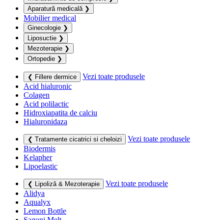
Aparatură medicală
❯
Mobilier medical
Ginecologie
❯
Liposuctie
❯
Mezoterapie
❯
Ortopedie
❯
Vezi toate produsele
❮ Fillere dermice
Acid hialuronic
Colagen
Acid polilactic
Hidroxiapatita de calciu
Hialuronidaza
Vezi toate produsele
❮ Tratamente cicatrici si cheloizi
Biodermis
Kelapher
Lipoelastic
Vezi toate produsele
❮ Lipoliză & Mezoterapie
Alidya
Aqualyx
Lemon Bottle
Sagoni Melt