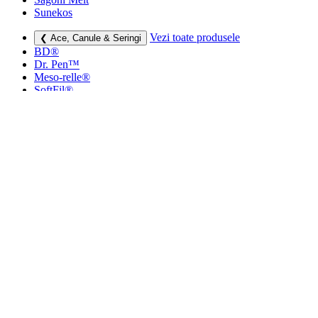
Sunekos
Vezi toate produsele
❮ Ace, Canule & Seringi
BD®
Dr. Pen™
Meso-relle®
SoftFil®
TSK
Vezi toate produsele
❮ Dermatocosmetice
Creme si lotiuni
Masti faciale
Protectie UV
Vezi toate produsele
❮ Consumabile medicale
Cutii deșeuri medicale
Sapunuri
Seringi
Leucoplast, Pansamente & Comprese
Vezi toate produsele
❮ Imbracaminte de compresie
Bustiere medicale
Centuri modelatoare
Ciorapi de compresie