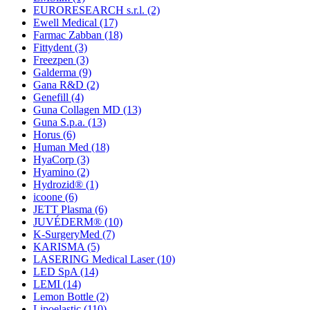
EURORESEARCH s.r.l.
(2)
Ewell Medical
(17)
Farmac Zabban
(18)
Fittydent
(3)
Freezpen
(3)
Galderma
(9)
Gana R&D
(2)
Genefill
(4)
Guna Collagen MD
(13)
Guna S.p.a.
(13)
Horus
(6)
Human Med
(18)
HyaCorp
(3)
Hyamino
(2)
Hydrozid®
(1)
icoone
(6)
JETT Plasma
(6)
JUVÉDERM®
(10)
K-SurgeryMed
(7)
KARISMA
(5)
LASERING Medical Laser
(10)
LED SpA
(14)
LEMI
(14)
Lemon Bottle
(2)
Lipoelastic
(110)