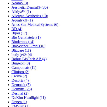
Adamo
(3)
Aesthetic Dermal®
(36)
Alidya™
(1)
Allergan Aesthetics
(10)
Aqualyx®
(1)
Aries Star Medical Systems
(6)
BD
(4)
Bijou
(17)
Bio Gel Platelet
(1)
Biodermis
(14)
BioScience GmbH
(6)
Blizcare
(11)
body-jet®
(4)
Bohus BioTech AB
(4)
Burgeon
(3)
Campomats
(11)
Clinipro
(2)
Croma
(2)
Decoria
(4)
Demotek
(5)
Dermlite
(28)
Desirial
(2)
Dr.Kim Headlight
(11)
Dr.pen
(1)
EMSlim
(1)