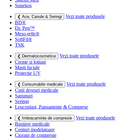
Sunekos
Vezi toate produsele
❮ Ace, Canule & Seringi
BD®
Dr. Pen™
Meso-relle®
SoftFil®
TSK
Vezi toate produsele
❮ Dermatocosmetice
Creme si lotiuni
Masti faciale
Protectie UV
Vezi toate produsele
❮ Consumabile medicale
Cutii deșeuri medicale
Sapunuri
Seringi
Leucoplast, Pansamente & Comprese
Vezi toate produsele
❮ Imbracaminte de compresie
Bustiere medicale
Centuri modelatoare
Ciorapi de compresie