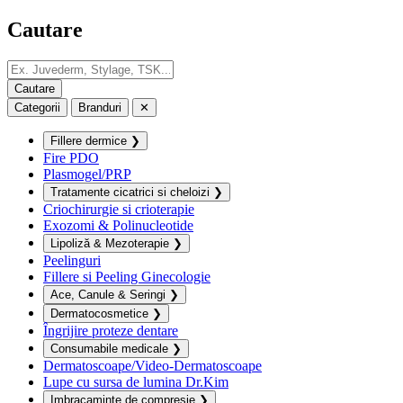
Cautare
Categorii
Branduri
✕
Fillere dermice
❯
Fire PDO
Plasmogel/PRP
Tratamente cicatrici si cheloizi
❯
Criochirurgie si crioterapie
Exozomi & Polinucleotide
Lipoliză & Mezoterapie
❯
Peelinguri
Fillere si Peeling Ginecologie
Ace, Canule & Seringi
❯
Dermatocosmetice
❯
Îngrijire proteze dentare
Consumabile medicale
❯
Dermatoscoape/Video-Dermatoscoape
Lupe cu sursa de lumina Dr.Kim
Imbracaminte de compresie
❯