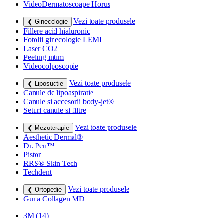
VideoDermatoscoape Horus
Vezi toate produsele
❮ Ginecologie
Fillere acid hialuronic
Fotolii ginecologie LEMI
Laser CO2
Peeling intim
Videocolposcopie
Vezi toate produsele
❮ Liposuctie
Canule de lipoaspiratie
Canule si accesorii body-jet®
Seturi canule si filtre
Vezi toate produsele
❮ Mezoterapie
Aesthetic Dermal®
Dr. Pen™
Pistor
RRS® Skin Tech
Techdent
Vezi toate produsele
❮ Ortopedie
Guna Collagen MD
3M
(14)