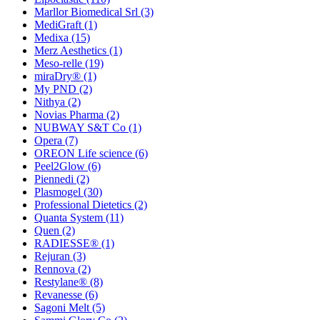
Marllor Biomedical Srl
(3)
MediGraft
(1)
Medixa
(15)
Merz Aesthetics
(1)
Meso-relle
(19)
miraDry®
(1)
My PND
(2)
Nithya
(2)
Novias Pharma
(2)
NUBWAY S&T Co
(1)
Opera
(7)
OREON Life science
(6)
Peel2Glow
(6)
Piennedi
(2)
Plasmogel
(30)
Professional Dietetics
(2)
Quanta System
(11)
Quen
(2)
RADIESSE®
(1)
Rejuran
(3)
Rennova
(2)
Restylane®
(8)
Revanesse
(6)
Sagoni Melt
(5)