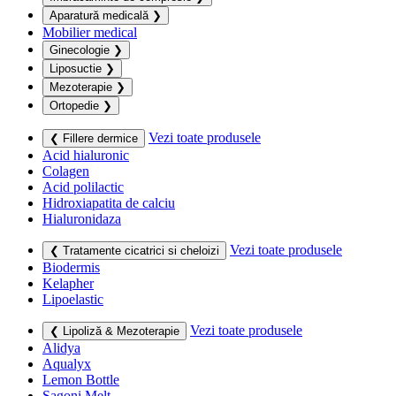
Aparatură medicală
❯
Mobilier medical
Ginecologie
❯
Liposuctie
❯
Mezoterapie
❯
Ortopedie
❯
Vezi toate produsele
❮ Fillere dermice
Acid hialuronic
Colagen
Acid polilactic
Hidroxiapatita de calciu
Hialuronidaza
Vezi toate produsele
❮ Tratamente cicatrici si cheloizi
Biodermis
Kelapher
Lipoelastic
Vezi toate produsele
❮ Lipoliză & Mezoterapie
Alidya
Aqualyx
Lemon Bottle
Sagoni Melt