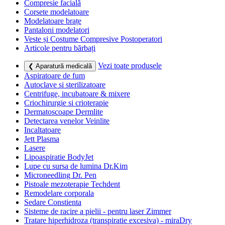
Compresie facială
Corsete modelatoare
Modelatoare brațe
Pantaloni modelatori
Veste și Costume Compresive Postoperatori
Articole pentru bărbați
Vezi toate produsele
❮ Aparatură medicală
Aspiratoare de fum
Autoclave si sterilizatoare
Centrifuge, incubatoare & mixere
Criochirurgie si crioterapie
Dermatoscoape Dermlite
Detectarea venelor Veinlite
Incaltatoare
Jett Plasma
Lasere
Lipoaspiratie BodyJet
Lupe cu sursa de lumina Dr.Kim
Microneedling Dr. Pen
Pistoale mezoterapie Techdent
Remodelare corporala
Sedare Constienta
Sisteme de racire a pielii - pentru laser Zimmer
Tratare hiperhidroza (transpiratie excesiva) - miraDry