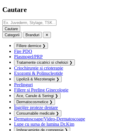
Cautare
Categorii
Branduri
✕
Fillere dermice
❯
Fire PDO
Plasmogel/PRP
Tratamente cicatrici si cheloizi
❯
Criochirurgie si crioterapie
Exozomi & Polinucleotide
Lipoliză & Mezoterapie
❯
Peelinguri
Fillere si Peeling Ginecologie
Ace, Canule & Seringi
❯
Dermatocosmetice
❯
Îngrijire proteze dentare
Consumabile medicale
❯
Dermatoscoape/Video-Dermatoscoape
Lupe cu sursa de lumina Dr.Kim
Imbracaminte de compresie
❯