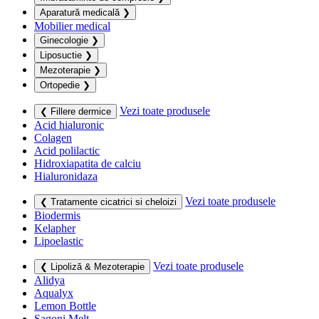
Aparatură medicală
❯
Mobilier medical
Ginecologie
❯
Liposuctie
❯
Mezoterapie
❯
Ortopedie
❯
Vezi toate produsele
❮ Fillere dermice
Acid hialuronic
Colagen
Acid polilactic
Hidroxiapatita de calciu
Hialuronidaza
Vezi toate produsele
❮ Tratamente cicatrici si cheloizi
Biodermis
Kelapher
Lipoelastic
Vezi toate produsele
❮ Lipoliză & Mezoterapie
Alidya
Aqualyx
Lemon Bottle
Sagoni Melt