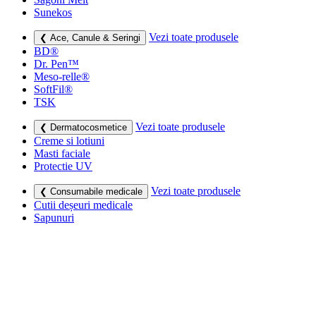
Sunekos
Vezi toate produsele
❮ Ace, Canule & Seringi
BD®
Dr. Pen™
Meso-relle®
SoftFil®
TSK
Vezi toate produsele
❮ Dermatocosmetice
Creme si lotiuni
Masti faciale
Protectie UV
Vezi toate produsele
❮ Consumabile medicale
Cutii deșeuri medicale
Sapunuri
Seringi
Leucoplast, Pansamente & Comprese
Vezi toate produsele
❮ Imbracaminte de compresie
Bustiere medicale
Centuri modelatoare
Ciorapi de compresie