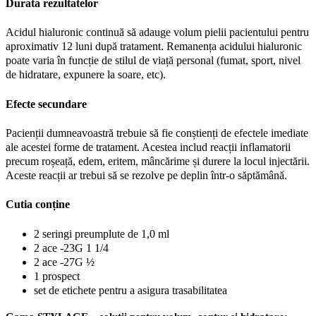
Durata rezultatelor
Acidul hialuronic continuă să adauge volum pielii pacientului pentru
aproximativ 12 luni după tratament. Remanența acidului hialuronic
poate varia în funcție de stilul de viață personal (fumat, sport, nivel
de hidratare, expunere la soare, etc).
Efecte secundare
Pacienții dumneavoastră trebuie să fie conștienți de efectele imediate
ale acestei forme de tratament. Acestea includ reacții inflamatorii
precum roșeață, edem, eritem, mâncărime și durere la locul injectării.
Aceste reacții ar trebui să se rezolve pe deplin într-o săptămână.
Cutia conține
2 seringi preumplute de 1,0 ml
2 ace -23G 1 1/4
2 ace -27G ½
1 prospect
set de etichete pentru a asigura trasabilitatea