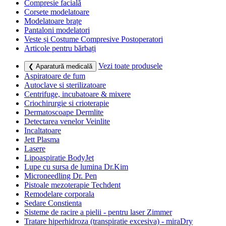
Compresie facială
Corsete modelatoare
Modelatoare brațe
Pantaloni modelatori
Veste și Costume Compresive Postoperatori
Articole pentru bărbați
Vezi toate produsele
❮ Aparatură medicală
Aspiratoare de fum
Autoclave si sterilizatoare
Centrifuge, incubatoare & mixere
Criochirurgie si crioterapie
Dermatoscoape Dermlite
Detectarea venelor Veinlite
Incaltatoare
Jett Plasma
Lasere
Lipoaspiratie BodyJet
Lupe cu sursa de lumina Dr.Kim
Microneedling Dr. Pen
Pistoale mezoterapie Techdent
Remodelare corporala
Sedare Constienta
Sisteme de racire a pielii - pentru laser Zimmer
Tratare hiperhidroza (transpiratie excesiva) - miraDry