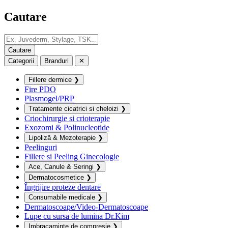
Cautare
Categorii
Branduri
✕
Fillere dermice
❯
Fire PDO
Plasmogel/PRP
Tratamente cicatrici si cheloizi
❯
Criochirurgie si crioterapie
Exozomi & Polinucleotide
Lipoliză & Mezoterapie
❯
Peelinguri
Fillere si Peeling Ginecologie
Ace, Canule & Seringi
❯
Dermatocosmetice
❯
Îngrijire proteze dentare
Consumabile medicale
❯
Dermatoscoape/Video-Dermatoscoape
Lupe cu sursa de lumina Dr.Kim
Imbracaminte de compresie
❯