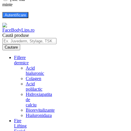
minte
Caută produse
Fillere
dermice
Acid
hialuronic
Colagen
Acid
polilactic
Hidroxiapatita
de
calciu
Biorevitalizante
Hialuronidaza
Fire
Lifting