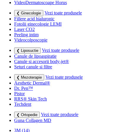
VideoDermatoscoape Horus
Vezi toate produsele
❮ Ginecologie
Fillere acid hialuronic
Fotolii ginecologie LEMI
Laser CO2
Peeling intim
Videocolposcopie
Vezi toate produsele
❮ Liposuctie
Canule de lipoaspiratie
Canule si accesorii body-jet®
Seturi canule si filtre
Vezi toate produsele
❮ Mezoterapie
Aesthetic Dermal®
Dr. Pen™
Pistor
RRS® Skin Tech
Techdent
Vezi toate produsele
❮ Ortopedie
Guna Collagen MD
3M
(14)