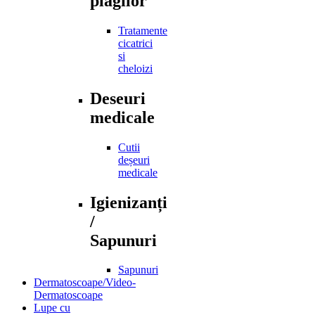
plagilor
Tratamente
cicatrici
si
cheloizi
Deseuri
medicale
Cutii
deșeuri
medicale
Igienizanți
/
Sapunuri
Sapunuri
Dermatoscoape/Video-
Dermatoscoape
Lupe cu