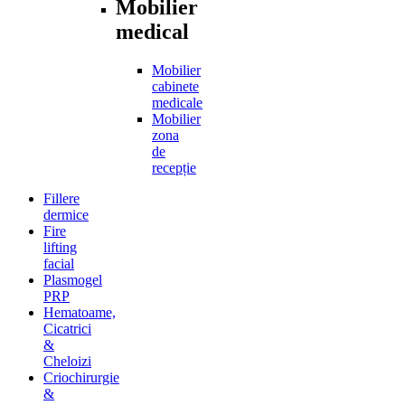
Mobilier
medical
Mobilier
cabinete
medicale
Mobilier
zona
de
recepție
Fillere
dermice
Fire
lifting
facial
Plasmogel
PRP
Hematoame,
Cicatrici
&
Cheloizi
Criochirurgie
&