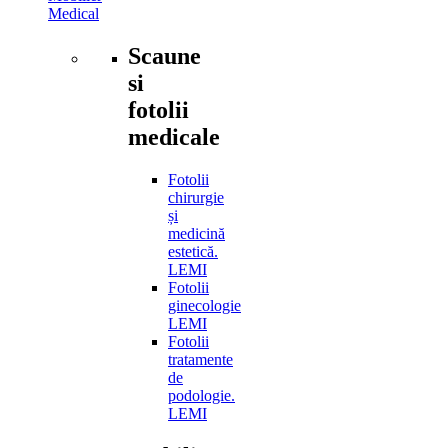
Medical
Scaune
si
fotolii
medicale
Fotolii
chirurgie
și
medicină
estetică.
LEMI
Fotolii
ginecologie
LEMI
Fotolii
tratamente
de
podologie.
LEMI