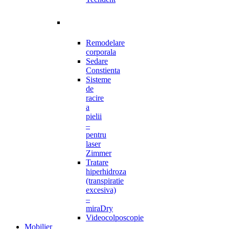
Remodelare
corporala
Sedare
Constienta
Sisteme
de
racire
a
pielii
–
pentru
laser
Zimmer
Tratare
hiperhidroza
(transpiratie
excesiva)
–
miraDry
Videocolposcopie
Mobilier