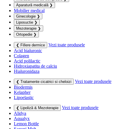
Aparatură medicală
❯
Mobilier medical
Ginecologie
❯
Liposuctie
❯
Mezoterapie
❯
Ortopedie
❯
Vezi toate produsele
❮ Fillere dermice
Acid hialuronic
Colagen
Acid polilactic
Hidroxiapatita de calciu
Hialuronidaza
Vezi toate produsele
❮ Tratamente cicatrici si cheloizi
Biodermis
Kelapher
Lipoelastic
Vezi toate produsele
❮ Lipoliză & Mezoterapie
Alidya
Aqualyx
Lemon Bottle
Sagoni Melt