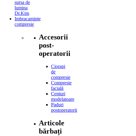
sursa de
lumina
Dr.Kim
Imbracaminte
compresie
Accesorii
post-
operatorii
Ciorapi
de
compresie
Compresie
facială
Centuri
modelatoare
Paduri
postoperatorii
Articole
bărbați