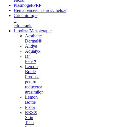
Facial
Plasmogel/PRP
Hematoame/Cicatrici/Chelozi
Criochirurgie
si
crioterapie
Lipoliza/Mezoterapie
Aesthetic
Dermal®
Alidya
Aqualyx
Dr.
Pen™
Lemon
Bottle
Produse
pentru
reducerea
grasimilor
Lemon
Bottle
Pistor
RRS®
Skin
Tech