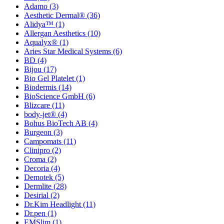
Adamo
(3)
Aesthetic Dermal®
(36)
Alidya™
(1)
Allergan Aesthetics
(10)
Aqualyx®
(1)
Aries Star Medical Systems
(6)
BD
(4)
Bijou
(17)
Bio Gel Platelet
(1)
Biodermis
(14)
BioScience GmbH
(6)
Blizcare
(11)
body-jet®
(4)
Bohus BioTech AB
(4)
Burgeon
(3)
Campomats
(11)
Clinipro
(2)
Croma
(2)
Decoria
(4)
Demotek
(5)
Dermlite
(28)
Desirial
(2)
Dr.Kim Headlight
(11)
Dr.pen
(1)
EMSlim
(1)