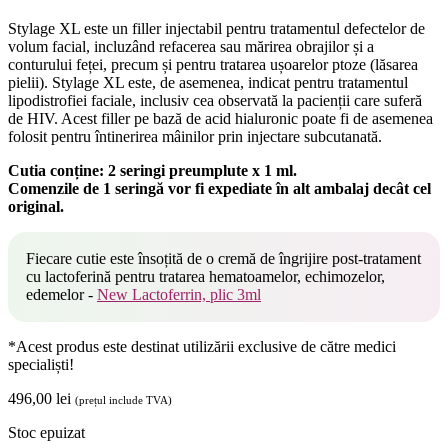
Stylage XL este un filler injectabil pentru tratamentul defectelor de
volum facial, incluzând refacerea sau mărirea obrajilor și a
conturului feței, precum și pentru tratarea ușoarelor ptoze (lăsarea
pielii). Stylage XL este, de asemenea, indicat pentru tratamentul
lipodistrofiei faciale, inclusiv cea observată la pacienții care suferă
de HIV. Acest filler pe bază de acid hialuronic poate fi de asemenea
folosit pentru întinerirea mâinilor prin injectare subcutanată.
Cutia conține: 2 seringi preumplute x 1 ml.
Comenzile de 1 seringă vor fi expediate în alt ambalaj decât cel
original.
Fiecare cutie este însoțită de o cremă de îngrijire post-tratament
cu lactoferină pentru tratarea hematoamelor, echimozelor,
edemelor -
New Lactoferrin, plic 3ml
*Acest produs este destinat utilizării exclusive de către medici
specialiști!
496,00
lei
(prețul include TVA)
Stoc epuizat