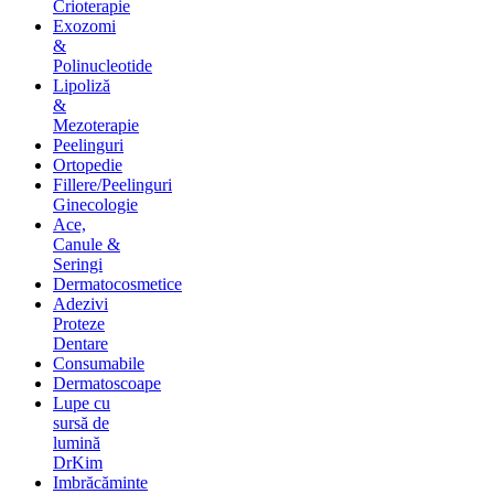
Crioterapie
Exozomi
&
Polinucleotide
Lipoliză
&
Mezoterapie
Peelinguri
Ortopedie
Fillere/Peelinguri
Ginecologie
Ace,
Canule &
Seringi
Dermatocosmetice
Adezivi
Proteze
Dentare
Consumabile
Dermatoscoape
Lupe cu
sursă de
lumină
DrKim
Imbrăcăminte