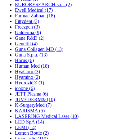
EURORESEARCH s.r.l.
(2)
Ewell Medical
(17)
Farmac Zabban
(18)
Fittydent
(3)
Freezpen
(3)
Galderma
(9)
Gana R&D
(2)
Genefill
(4)
Guna Collagen MD
(13)
Guna S.p.a.
(13)
Horus
(6)
Human Med
(18)
HyaCorp
(3)
Hyamino
(2)
Hydrozid®
(1)
icoone
(6)
JETT Plasma
(6)
JUVÉDERM®
(10)
K-SurgeryMed
(7)
KARISMA
(5)
LASERING Medical Laser
(10)
LED SpA
(14)
LEMI
(14)
Lemon Bottle
(2)
Lipoelastic
(110)