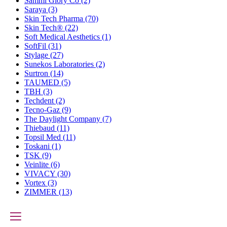
Sammi Glory Co
(2)
Saraya
(3)
Skin Tech Pharma
(70)
Skin Tech®
(22)
Soft Medical Aesthetics
(1)
SoftFil
(31)
Stylage
(27)
Sunekos Laboratories
(2)
Surtron
(14)
TAUMED
(5)
TBH
(3)
Techdent
(2)
Tecno-Gaz
(9)
The Daylight Company
(7)
Thiebaud
(11)
Topsil Med
(11)
Toskani
(1)
TSK
(9)
Veinlite
(6)
VIVACY
(30)
Vortex
(3)
ZIMMER
(13)