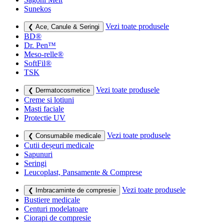
Sunekos
Vezi toate produsele
❮ Ace, Canule & Seringi
BD®
Dr. Pen™
Meso-relle®
SoftFil®
TSK
Vezi toate produsele
❮ Dermatocosmetice
Creme si lotiuni
Masti faciale
Protectie UV
Vezi toate produsele
❮ Consumabile medicale
Cutii deșeuri medicale
Sapunuri
Seringi
Leucoplast, Pansamente & Comprese
Vezi toate produsele
❮ Imbracaminte de compresie
Bustiere medicale
Centuri modelatoare
Ciorapi de compresie