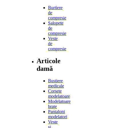
Burtiere
de
compresie
Salopete
de
compresie
Veste
de
compresie
Articole
damă
Bustiere
medicale
Corsete
modelatoare
Modelatoare
brațe
Pantaloni
modelatori
Veste
și