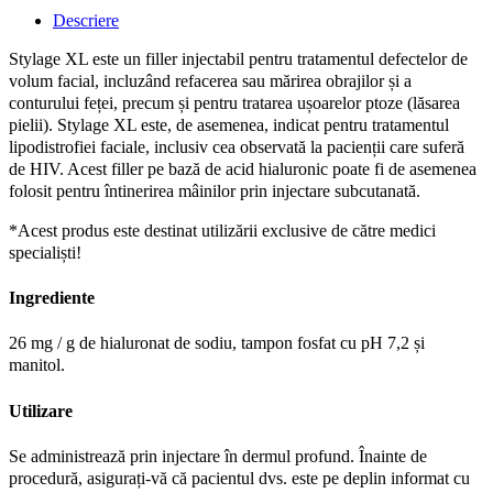
Descriere
Stylage XL este un filler injectabil pentru tratamentul defectelor de
volum facial, incluzând refacerea sau mărirea obrajilor și a
conturului feței, precum și pentru tratarea ușoarelor ptoze (lăsarea
pielii). Stylage XL este, de asemenea, indicat pentru tratamentul
lipodistrofiei faciale, inclusiv cea observată la pacienții care suferă
de HIV. Acest filler pe bază de acid hialuronic poate fi de asemenea
folosit pentru întinerirea mâinilor prin injectare subcutanată.
*Acest produs este destinat utilizării exclusive de către medici
specialiști!
Ingrediente
26 mg / g de hialuronat de sodiu, tampon fosfat cu pH 7,2 și
manitol.
Utilizare
Se administrează prin injectare în dermul profund. Înainte de
procedură, asigurați-vă că pacientul dvs. este pe deplin informat cu