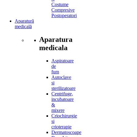
Costume
Compresive
Postoperatori
Aparatură
medicală
Aparatura
medicala
Aspiratoare
de
fum
Autoclave
si
sterilizatoare
Centrifuge,
incubatoare
&
mixere
Criochirurgie
si
crioterapie
Dermatoscoape