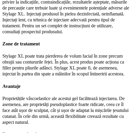
privire la indicațiile, contraindicațiile, rezultatele așteptate, măsurile
de precauție care trebuie luate și evenimentele potențiale adverse ale
Stylage XL. Injectați produsul în pielea dezinfectată, neinflamată.
Injectați lent, cu tehnica de injectare adecvată pentru tipul de
tratament. Pentru un set complet de instrucțiuni de utilizare,
consultați prospectul produsului.
Zone de tratament
Stylage XL poate trata pierderea de volum facial în zone precum
obrajii sau contururile feței. În plus, acest produs poate acționa ca
filler pentru pliurile adânci. Stylage XL poate fi, de asemenea,
injectat în partea din spate a mâinilor în scopul întineririi acestora.
Avantaje
Proprietățile vâscoelastice ale acestui gel facilitează injectarea. De
asemenea, are proprietăți pseudoplastice foarte ridicate, ceea ce îl
face atât ușor de sculptat, cât și ușor de adaptat la mișcările țesutului
cutanat. În cele din urmă, această flexibilitate creează rezultate cu
aspect natural.