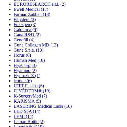
EURORESEARCH s.r.l.
(2)
Ewell Medical
(17)
Farmac Zabban
(18)
Fittydent
(3)
Freezpen
(3)
Galderma
(9)
Gana R&D
(2)
Genefill
(4)
Guna Collagen MD
(13)
Guna S.p.a.
(13)
Horus
(6)
Human Med
(18)
HyaCorp
(3)
Hyamino
(2)
Hydrozid®
(1)
icoone
(6)
JETT Plasma
(6)
JUVÉDERM®
(10)
K-SurgeryMed
(7)
KARISMA
(5)
LASERING Medical Laser
(10)
LED SpA
(14)
LEMI
(14)
Lemon Bottle
(2)
Lipoelastic
(110)