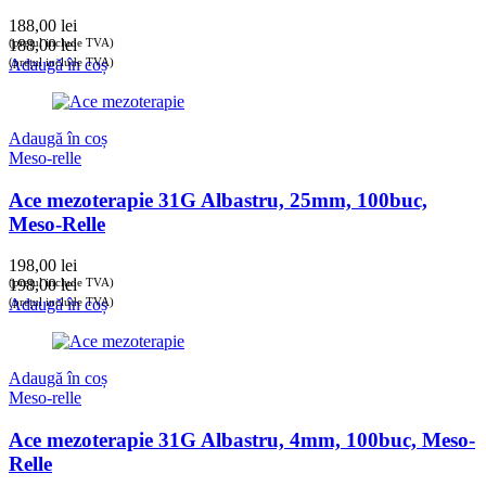
188,00
lei
(prețul include TVA)
188,00
lei
(prețul include TVA)
Adaugă în coș
Adaugă în coș
Meso-relle
Ace mezoterapie 31G Albastru, 25mm, 100buc,
Meso-Relle
198,00
lei
(prețul include TVA)
198,00
lei
(prețul include TVA)
Adaugă în coș
Adaugă în coș
Meso-relle
Ace mezoterapie 31G Albastru, 4mm, 100buc, Meso-
Relle