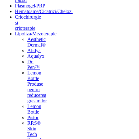
Facial
Plasmogel/PRP
Hematoame/Cicatrici/Chelozi
Criochirurgie
si
crioterapie
Lipoliza/Mezoterapie
Aesthetic
Dermal®
Alidya
Aqualyx
Dr.
Pen™
Lemon
Bottle
Produse
pentru
reducerea
grasimilor
Lemon
Bottle
Pistor
RRS®
Skin
Tech