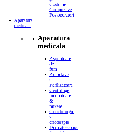
Costume
Compresive
Postoperatori
Aparatură
medicală
Aparatura
medicala
Aspiratoare
de
fum
Autoclave
si
sterilizatoare
Centrifuge,
incubatoare
&
mixere
Criochirurgie
si
crioterapie
Dermatoscoape