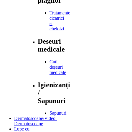
plagilor
Tratamente
cicatrici
si
cheloizi
Deseuri
medicale
Cutii
deșeuri
medicale
Igienizanți
/
Sapunuri
Sapunuri
Dermatoscoape/Video-
Dermatoscoape
Lupe cu