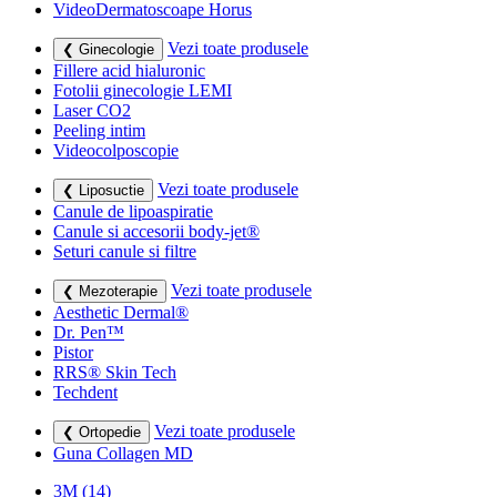
VideoDermatoscoape Horus
Vezi toate produsele
❮ Ginecologie
Fillere acid hialuronic
Fotolii ginecologie LEMI
Laser CO2
Peeling intim
Videocolposcopie
Vezi toate produsele
❮ Liposuctie
Canule de lipoaspiratie
Canule si accesorii body-jet®
Seturi canule si filtre
Vezi toate produsele
❮ Mezoterapie
Aesthetic Dermal®
Dr. Pen™
Pistor
RRS® Skin Tech
Techdent
Vezi toate produsele
❮ Ortopedie
Guna Collagen MD
3M
(14)