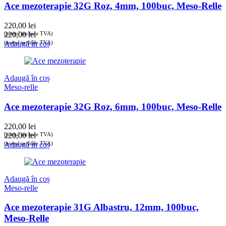
Ace mezoterapie 32G Roz, 4mm, 100buc, Meso-Relle
220,00
lei
(prețul include TVA)
220,00
lei
(prețul include TVA)
Adaugă în coș
Adaugă în coș
Meso-relle
Ace mezoterapie 32G Roz, 6mm, 100buc, Meso-Relle
220,00
lei
(prețul include TVA)
220,00
lei
(prețul include TVA)
Adaugă în coș
Adaugă în coș
Meso-relle
Ace mezoterapie 31G Albastru, 12mm, 100buc,
Meso-Relle