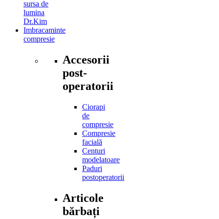
sursa de
lumina
Dr.Kim
Imbracaminte
compresie
Accesorii
post-
operatorii
Ciorapi
de
compresie
Compresie
facială
Centuri
modelatoare
Paduri
postoperatorii
Articole
bărbați