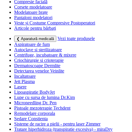
Compresie facială
Corsete modelatoare
Modelatoare brațe
Pantaloni modelatori
Veste și Costume Compresive Postoperatori
Articole pentru bărbați
Vezi toate produsele
❮ Aparatură medicală
Aspiratoare de fum
Autoclave si sterilizatoare
Centrifuge, incubatoare & mixere
Criochirurgie si crioterapie
Dermatoscoape Dermlite
Detectarea venelor Veinlite
Incaltatoare
Jett Plasma
Lasere
Lipoaspiratie BodyJet
Lupe cu sursa de lumina Dr.Kim
Microneedling Dr. Pen
Pistoale mezoterapie Techdent
Remodelare corporala
Sedare Constienta
Sisteme de racire a pielii - pentru laser Zimmer
Tratare hiperhidroza (transpiratie excesiva) - miraDry