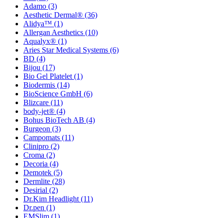
Adamo
(3)
Aesthetic Dermal®
(36)
Alidya™
(1)
Allergan Aesthetics
(10)
Aqualyx®
(1)
Aries Star Medical Systems
(6)
BD
(4)
Bijou
(17)
Bio Gel Platelet
(1)
Biodermis
(14)
BioScience GmbH
(6)
Blizcare
(11)
body-jet®
(4)
Bohus BioTech AB
(4)
Burgeon
(3)
Campomats
(11)
Clinipro
(2)
Croma
(2)
Decoria
(4)
Demotek
(5)
Dermlite
(28)
Desirial
(2)
Dr.Kim Headlight
(11)
Dr.pen
(1)
EMSlim
(1)