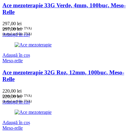
Ace mezoterapie 33G Verde, 4mm, 100buc, Meso-
Relle
297,00
lei
(prețul include TVA)
297,00
lei
(prețul include TVA)
Adaugă în coș
Adaugă în coș
Meso-relle
Ace mezoterapie 32G Roz, 12mm, 100buc, Meso-
Relle
220,00
lei
(prețul include TVA)
220,00
lei
(prețul include TVA)
Adaugă în coș
Adaugă în coș
Meso-relle