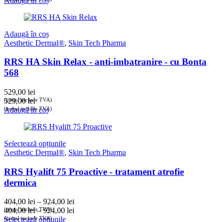
Adaugă în coș
Adaugă în coș
Aesthetic Dermal®
,
Skin Tech Pharma
RRS HA Skin Relax - anti-imbatranire - cu Bonta
568
529,00
lei
(prețul include TVA)
529,00
lei
(prețul include TVA)
Adaugă în coș
Selectează opțiunile
Aesthetic Dermal®
,
Skin Tech Pharma
RRS Hyalift 75 Proactive - tratament atrofie
dermica
Interval
404,00
lei
–
924,00
lei
de
Interval
(prețul include TVA)
404,00
lei
–
924,00
lei
prețuri:
de
(prețul include TVA)
Selectează opțiunile