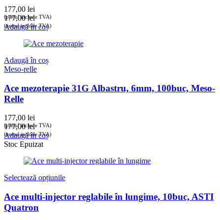
177,00
lei
(prețul include TVA)
177,00
lei
(prețul include TVA)
Adaugă în coș
Adaugă în coș
Meso-relle
Ace mezoterapie 31G Albastru, 6mm, 100buc, Meso-
Relle
177,00
lei
(prețul include TVA)
177,00
lei
(prețul include TVA)
Adaugă în coș
Stoc Epuizat
Selectează opțiunile
Ace multi-injector reglabile în lungime, 10buc, ASTI
Quatron