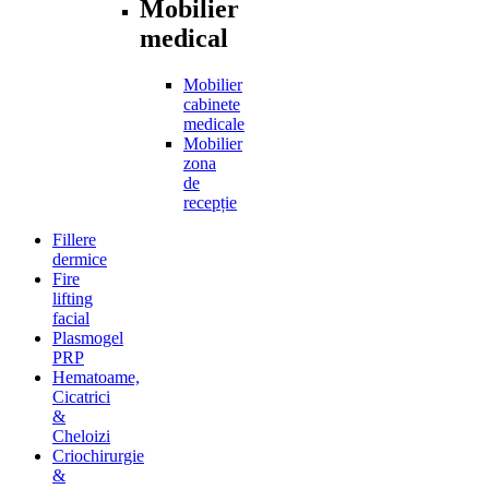
Mobilier
medical
Mobilier
cabinete
medicale
Mobilier
zona
de
recepție
Fillere
dermice
Fire
lifting
facial
Plasmogel
PRP
Hematoame,
Cicatrici
&
Cheloizi
Criochirurgie
&