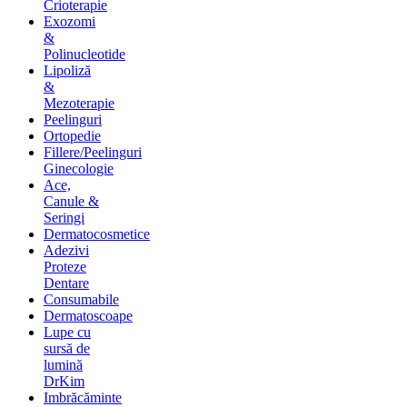
Crioterapie
Exozomi
&
Polinucleotide
Lipoliză
&
Mezoterapie
Peelinguri
Ortopedie
Fillere/Peelinguri
Ginecologie
Ace,
Canule &
Seringi
Dermatocosmetice
Adezivi
Proteze
Dentare
Consumabile
Dermatoscoape
Lupe cu
sursă de
lumină
DrKim
Imbrăcăminte