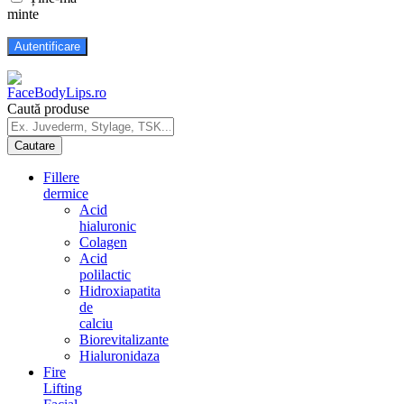
minte
Caută produse
Fillere
dermice
Acid
hialuronic
Colagen
Acid
polilactic
Hidroxiapatita
de
calciu
Biorevitalizante
Hialuronidaza
Fire
Lifting