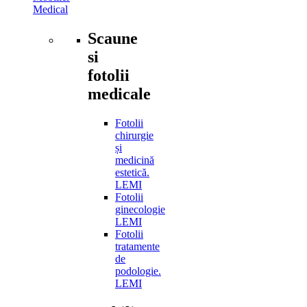
Medical
Scaune
si
fotolii
medicale
Fotolii
chirurgie
și
medicină
estetică.
LEMI
Fotolii
ginecologie
LEMI
Fotolii
tratamente
de
podologie.
LEMI