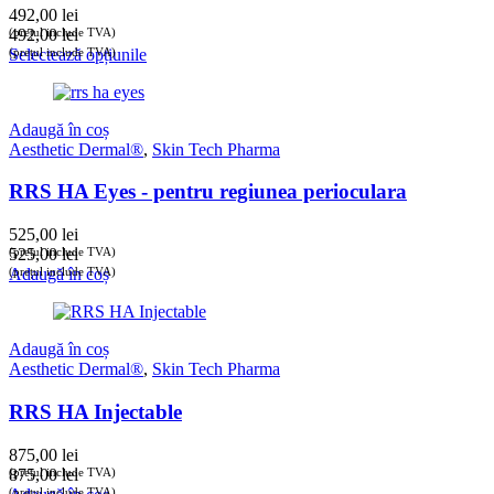
492,00
lei
(prețul include TVA)
492,00
lei
(prețul include TVA)
Selectează opțiunile
Adaugă în coș
Aesthetic Dermal®
,
Skin Tech Pharma
RRS HA Eyes - pentru regiunea perioculara
525,00
lei
(prețul include TVA)
525,00
lei
(prețul include TVA)
Adaugă în coș
Adaugă în coș
Aesthetic Dermal®
,
Skin Tech Pharma
RRS HA Injectable
875,00
lei
(prețul include TVA)
875,00
lei
(prețul include TVA)