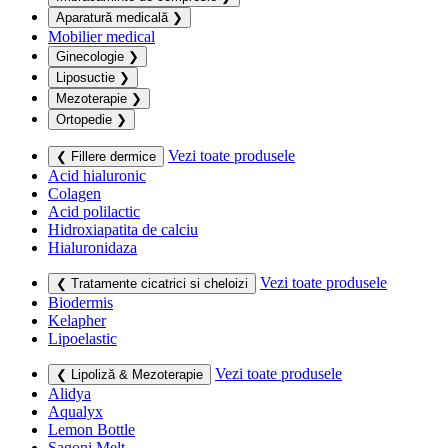
Aparatură medicală
❯
Mobilier medical
Ginecologie
❯
Liposuctie
❯
Mezoterapie
❯
Ortopedie
❯
Vezi toate produsele
❮ Fillere dermice
Acid hialuronic
Colagen
Acid polilactic
Hidroxiapatita de calciu
Hialuronidaza
Vezi toate produsele
❮ Tratamente cicatrici si cheloizi
Biodermis
Kelapher
Lipoelastic
Vezi toate produsele
❮ Lipoliză & Mezoterapie
Alidya
Aqualyx
Lemon Bottle
Sagoni Melt