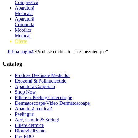
Compresivă
Aparatură
Medicală
Aparatură
Corporală
Mobilier
Medical
Oferte
Prima pagină
>
Produse etichetate „ace mezoterapie”
Catalog
Produse Destinate Medicilor
Exozomi & Polinucleotide
Aparatură Corporală
Shop Now
Fillere si Peeling Ginecologie
Dermatoscoape/Video-Dermatoscoape
Aparatură medicală
Peelinguri
Ace, Canule & Seringi
Fillere dermice
Biorevitalizante
Fire PDO