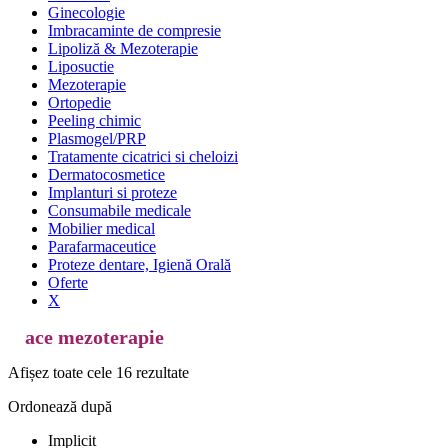
Ginecologie
Imbracaminte de compresie
Lipoliză & Mezoterapie
Liposuctie
Mezoterapie
Ortopedie
Peeling chimic
Plasmogel/PRP
Tratamente cicatrici si cheloizi
Dermatocosmetice
Implanturi si proteze
Consumabile medicale
Mobilier medical
Parafarmaceutice
Proteze dentare, Igienă Orală
Oferte
X
ace mezoterapie
Afișez toate cele 16 rezultate
Ordonează după
Implicit