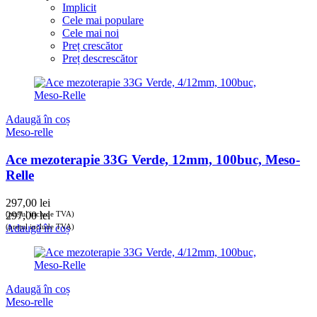
Implicit
Cele mai populare
Cele mai noi
Preț crescător
Preț descrescător
Adaugă în coș
Meso-relle
Ace mezoterapie 33G Verde, 12mm, 100buc, Meso-
Relle
297,00
lei
(prețul include TVA)
297,00
lei
(prețul include TVA)
Adaugă în coș
Adaugă în coș
Meso-relle