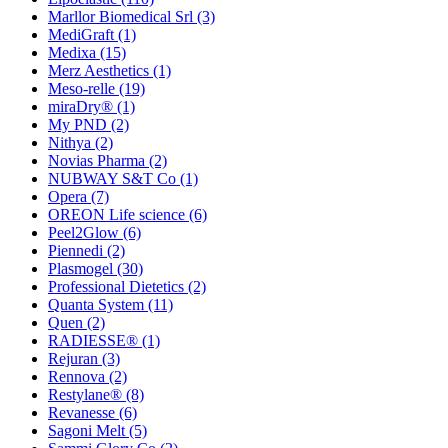
Marllor Biomedical Srl
(3)
MediGraft
(1)
Medixa
(15)
Merz Aesthetics
(1)
Meso-relle
(19)
miraDry®
(1)
My PND
(2)
Nithya
(2)
Novias Pharma
(2)
NUBWAY S&T Co
(1)
Opera
(7)
OREON Life science
(6)
Peel2Glow
(6)
Piennedi
(2)
Plasmogel
(30)
Professional Dietetics
(2)
Quanta System
(11)
Quen
(2)
RADIESSE®
(1)
Rejuran
(3)
Rennova
(2)
Restylane®
(8)
Revanesse
(6)
Sagoni Melt
(5)