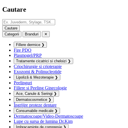
Cautare
Categorii
Branduri
✕
Fillere dermice
❯
Fire PDO
Plasmogel/PRP
Tratamente cicatrici si cheloizi
❯
Criochirurgie si crioterapie
Exozomi & Polinucleotide
Lipoliză & Mezoterapie
❯
Peelinguri
Fillere si Peeling Ginecologie
Ace, Canule & Seringi
❯
Dermatocosmetice
❯
Îngrijire proteze dentare
Consumabile medicale
❯
Dermatoscoape/Video-Dermatoscoape
Lupe cu sursa de lumina Dr.Kim
Imbracaminte de compresie
❯