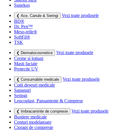
Sunekos
Vezi toate produsele
❮ Ace, Canule & Seringi
BD®
Dr. Pen™
Meso-relle®
SoftFil®
TSK
Vezi toate produsele
❮ Dermatocosmetice
Creme si lotiuni
Masti faciale
Protectie UV
Vezi toate produsele
❮ Consumabile medicale
Cutii deșeuri medicale
Sapunuri
Seringi
Leucoplast, Pansamente & Comprese
Vezi toate produsele
❮ Imbracaminte de compresie
Bustiere medicale
Centuri modelatoare
Ciorapi de compresie