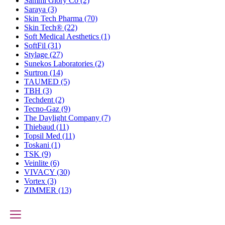
Sammi Glory Co
(2)
Saraya
(3)
Skin Tech Pharma
(70)
Skin Tech®
(22)
Soft Medical Aesthetics
(1)
SoftFil
(31)
Stylage
(27)
Sunekos Laboratories
(2)
Surtron
(14)
TAUMED
(5)
TBH
(3)
Techdent
(2)
Tecno-Gaz
(9)
The Daylight Company
(7)
Thiebaud
(11)
Topsil Med
(11)
Toskani
(1)
TSK
(9)
Veinlite
(6)
VIVACY
(30)
Vortex
(3)
ZIMMER
(13)