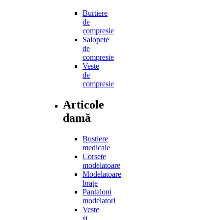
Burtiere
de
compresie
Salopete
de
compresie
Veste
de
compresie
Articole
damă
Bustiere
medicale
Corsete
modelatoare
Modelatoare
brațe
Pantaloni
modelatori
Veste
și