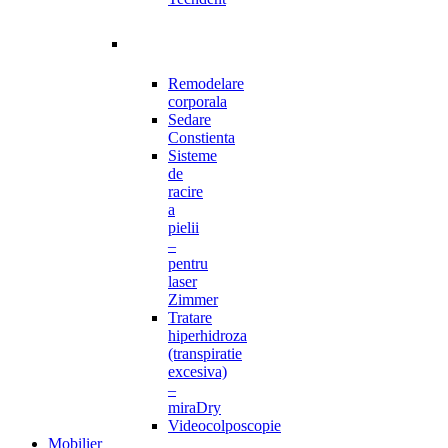
Remodelare
corporala
Sedare
Constienta
Sisteme
de
racire
a
pielii
–
pentru
laser
Zimmer
Tratare
hiperhidroza
(transpiratie
excesiva)
–
miraDry
Videocolposcopie
Mobilier