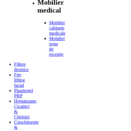
Mobilier
medical
Mobilier
cabinete
medicale
Mobilier
zona
de
recepție
Fillere
dermice
Fire
lifting
facial
Plasmogel
PRP
Hematoame,
Cicatrici
&
Cheloizi
Criochirurgie
&