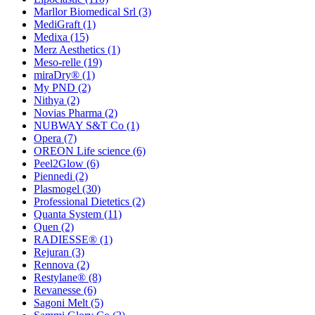
Marllor Biomedical Srl
(3)
MediGraft
(1)
Medixa
(15)
Merz Aesthetics
(1)
Meso-relle
(19)
miraDry®
(1)
My PND
(2)
Nithya
(2)
Novias Pharma
(2)
NUBWAY S&T Co
(1)
Opera
(7)
OREON Life science
(6)
Peel2Glow
(6)
Piennedi
(2)
Plasmogel
(30)
Professional Dietetics
(2)
Quanta System
(11)
Quen
(2)
RADIESSE®
(1)
Rejuran
(3)
Rennova
(2)
Restylane®
(8)
Revanesse
(6)
Sagoni Melt
(5)