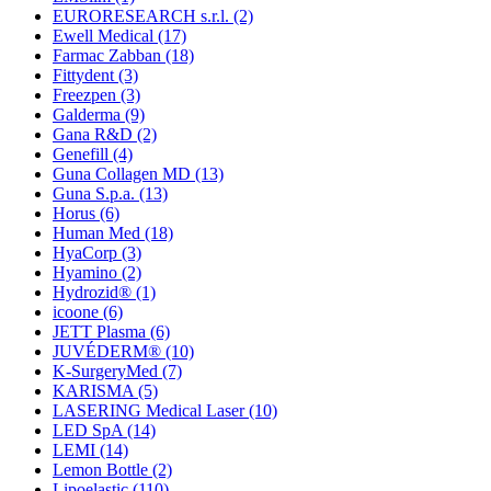
EURORESEARCH s.r.l.
(2)
Ewell Medical
(17)
Farmac Zabban
(18)
Fittydent
(3)
Freezpen
(3)
Galderma
(9)
Gana R&D
(2)
Genefill
(4)
Guna Collagen MD
(13)
Guna S.p.a.
(13)
Horus
(6)
Human Med
(18)
HyaCorp
(3)
Hyamino
(2)
Hydrozid®
(1)
icoone
(6)
JETT Plasma
(6)
JUVÉDERM®
(10)
K-SurgeryMed
(7)
KARISMA
(5)
LASERING Medical Laser
(10)
LED SpA
(14)
LEMI
(14)
Lemon Bottle
(2)
Lipoelastic
(110)