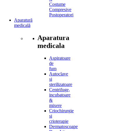
Costume
Compresive
Postoperatori
Aparatură
medicală
Aparatura
medicala
Aspiratoare
de
fum
Autoclave
si
sterilizatoare
Centrifuge,
incubatoare
&
mixere
Criochirurgie
si
crioterapie
Dermatoscoape