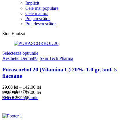
Implicit
Cele mai populare
Cele mai noi
Preț crescător
Preț descrescător
Stoc Epuizat
Selectează opțiunile
Aesthetic Dermal®
,
Skin Tech Pharma
Purascorbol 20 (Vitamina C) 20%, 1.0 gr, 5ml, 5
flacoane
Interval
29,00
lei
–
142,00
lei
de
Interval
(prețul include TVA)
29,00
lei
–
142,00
lei
prețuri:
de
(prețul include TVA)
Selectează opțiunile
29,00 lei
prețuri:
până
29,00 lei
la
până
142,00 lei
la
142,00 lei