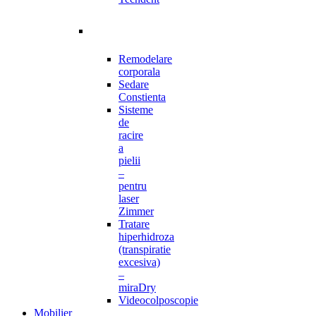
Remodelare
corporala
Sedare
Constienta
Sisteme
de
racire
a
pielii
–
pentru
laser
Zimmer
Tratare
hiperhidroza
(transpiratie
excesiva)
–
miraDry
Videocolposcopie
Mobilier