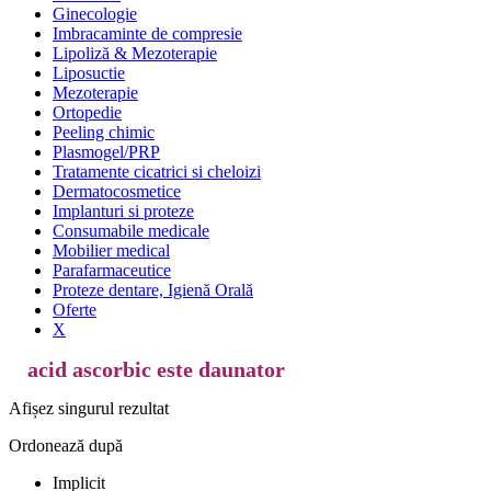
Ginecologie
Imbracaminte de compresie
Lipoliză & Mezoterapie
Liposuctie
Mezoterapie
Ortopedie
Peeling chimic
Plasmogel/PRP
Tratamente cicatrici si cheloizi
Dermatocosmetice
Implanturi si proteze
Consumabile medicale
Mobilier medical
Parafarmaceutice
Proteze dentare, Igienă Orală
Oferte
X
acid ascorbic este daunator
Afișez singurul rezultat
Ordonează după
Implicit