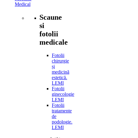
Medical
Scaune
si
fotolii
medicale
Fotolii
chirurgie
și
medicină
estetică.
LEMI
Fotolii
ginecologie
LEMI
Fotolii
tratamente
de
podologie.
LEMI