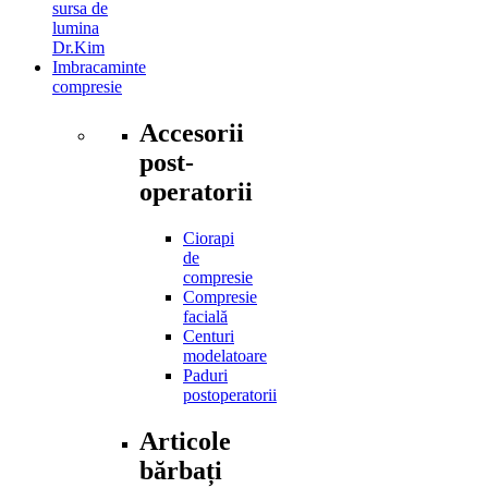
sursa de
lumina
Dr.Kim
Imbracaminte
compresie
Accesorii
post-
operatorii
Ciorapi
de
compresie
Compresie
facială
Centuri
modelatoare
Paduri
postoperatorii
Articole
bărbați