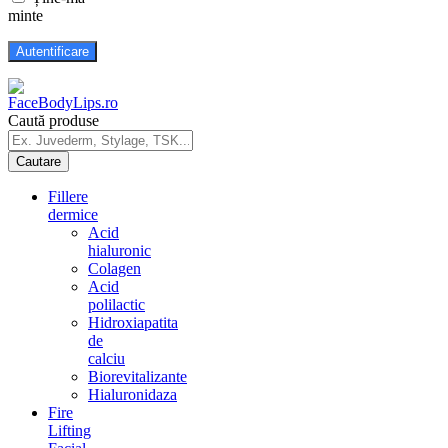
minte
Caută produse
Fillere
dermice
Acid
hialuronic
Colagen
Acid
polilactic
Hidroxiapatita
de
calciu
Biorevitalizante
Hialuronidaza
Fire
Lifting