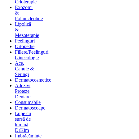
Crioterapie
Exozomi
&
Polinucleotide
Lipoliză
&
Mezoterapie
Peelinguri
Ortopedie
Fillere/Peelinguri
Ginecologie
Ace,
Canule &
Seringi
Dermatocosmetice
Adezivi
Proteze
Dentare
Consumabile
Dermatoscoape
Lupe cu
sursă de
lumină
DrKim
Imbrăcăminte