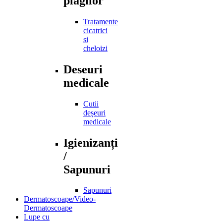
plagilor
Tratamente
cicatrici
si
cheloizi
Deseuri
medicale
Cutii
deșeuri
medicale
Igienizanți
/
Sapunuri
Sapunuri
Dermatoscoape/Video-
Dermatoscoape
Lupe cu