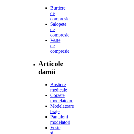
Burtiere
de
compresie
Salopete
de
compresie
Veste
de
compresie
Articole
damă
Bustiere
medicale
Corsete
modelatoare
Modelatoare
brațe
Pantaloni
modelatori
Veste
și