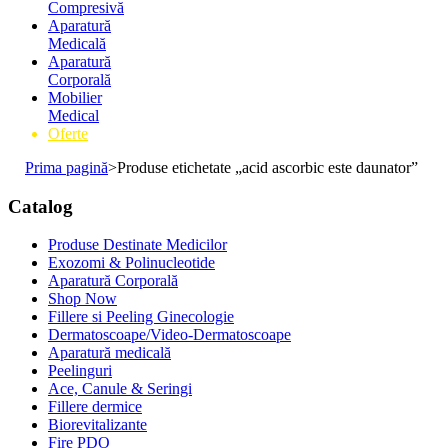
Compresivă
Aparatură
Medicală
Aparatură
Corporală
Mobilier
Medical
Oferte
Prima pagină
>
Produse etichetate „acid ascorbic este daunator”
Catalog
Produse Destinate Medicilor
Exozomi & Polinucleotide
Aparatură Corporală
Shop Now
Fillere si Peeling Ginecologie
Dermatoscoape/Video-Dermatoscoape
Aparatură medicală
Peelinguri
Ace, Canule & Seringi
Fillere dermice
Biorevitalizante
Fire PDO