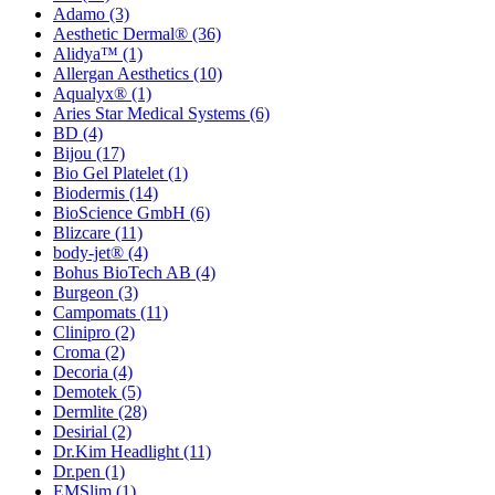
Adamo
(3)
Aesthetic Dermal®
(36)
Alidya™
(1)
Allergan Aesthetics
(10)
Aqualyx®
(1)
Aries Star Medical Systems
(6)
BD
(4)
Bijou
(17)
Bio Gel Platelet
(1)
Biodermis
(14)
BioScience GmbH
(6)
Blizcare
(11)
body-jet®
(4)
Bohus BioTech AB
(4)
Burgeon
(3)
Campomats
(11)
Clinipro
(2)
Croma
(2)
Decoria
(4)
Demotek
(5)
Dermlite
(28)
Desirial
(2)
Dr.Kim Headlight
(11)
Dr.pen
(1)
EMSlim
(1)