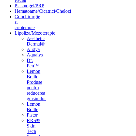
Facial
Plasmogel/PRP
Hematoame/Cicatrici/Chelozi
Criochirurgie
si
crioterapie
Lipoliza/Mezoterapie
Aesthetic
Dermal®
Alidya
Aqualyx
Dr.
Pen™
Lemon
Bottle
Produse
pentru
reducerea
grasimilor
Lemon
Bottle
Pistor
RRS®
Skin
Tech