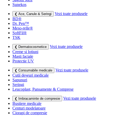
Sunekos
Vezi toate produsele
❮ Ace, Canule & Seringi
BD®
Dr. Pen™
Meso-relle®
SoftFil®
TSK
Vezi toate produsele
❮ Dermatocosmetice
Creme si lotiuni
Masti faciale
Protectie UV
Vezi toate produsele
❮ Consumabile medicale
Cutii deșeuri medicale
Sapunuri
Seringi
Leucoplast, Pansamente & Comprese
Vezi toate produsele
❮ Imbracaminte de compresie
Bustiere medicale
Centuri modelatoare
Ciorapi de compresie