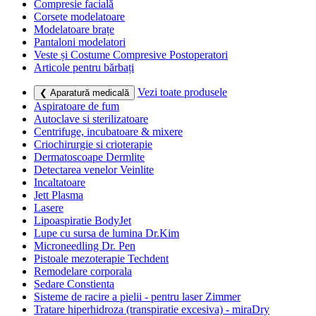
Compresie facială
Corsete modelatoare
Modelatoare brațe
Pantaloni modelatori
Veste și Costume Compresive Postoperatori
Articole pentru bărbați
Vezi toate produsele
❮ Aparatură medicală
Aspiratoare de fum
Autoclave si sterilizatoare
Centrifuge, incubatoare & mixere
Criochirurgie si crioterapie
Dermatoscoape Dermlite
Detectarea venelor Veinlite
Incaltatoare
Jett Plasma
Lasere
Lipoaspiratie BodyJet
Lupe cu sursa de lumina Dr.Kim
Microneedling Dr. Pen
Pistoale mezoterapie Techdent
Remodelare corporala
Sedare Constienta
Sisteme de racire a pielii - pentru laser Zimmer
Tratare hiperhidroza (transpiratie excesiva) - miraDry