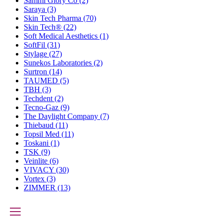
Sammi Glory Co
(2)
Saraya
(3)
Skin Tech Pharma
(70)
Skin Tech®
(22)
Soft Medical Aesthetics
(1)
SoftFil
(31)
Stylage
(27)
Sunekos Laboratories
(2)
Surtron
(14)
TAUMED
(5)
TBH
(3)
Techdent
(2)
Tecno-Gaz
(9)
The Daylight Company
(7)
Thiebaud
(11)
Topsil Med
(11)
Toskani
(1)
TSK
(9)
Veinlite
(6)
VIVACY
(30)
Vortex
(3)
ZIMMER
(13)