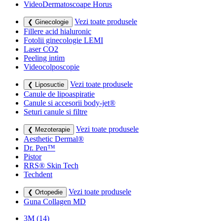
VideoDermatoscoape Horus
Vezi toate produsele
❮ Ginecologie
Fillere acid hialuronic
Fotolii ginecologie LEMI
Laser CO2
Peeling intim
Videocolposcopie
Vezi toate produsele
❮ Liposuctie
Canule de lipoaspiratie
Canule si accesorii body-jet®
Seturi canule si filtre
Vezi toate produsele
❮ Mezoterapie
Aesthetic Dermal®
Dr. Pen™
Pistor
RRS® Skin Tech
Techdent
Vezi toate produsele
❮ Ortopedie
Guna Collagen MD
3M
(14)