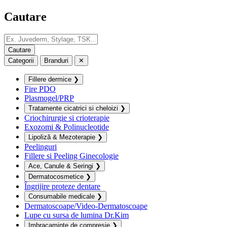
Cautare
Categorii
Branduri
✕
Fillere dermice
❯
Fire PDO
Plasmogel/PRP
Tratamente cicatrici si cheloizi
❯
Criochirurgie si crioterapie
Exozomi & Polinucleotide
Lipoliză & Mezoterapie
❯
Peelinguri
Fillere si Peeling Ginecologie
Ace, Canule & Seringi
❯
Dermatocosmetice
❯
Îngrijire proteze dentare
Consumabile medicale
❯
Dermatoscoape/Video-Dermatoscoape
Lupe cu sursa de lumina Dr.Kim
Imbracaminte de compresie
❯