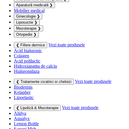
Aparatură medicală
❯
Mobilier medical
Ginecologie
❯
Liposuctie
❯
Mezoterapie
❯
Ortopedie
❯
Vezi toate produsele
❮ Fillere dermice
Acid hialuronic
Colagen
Acid polilactic
Hidroxiapatita de calciu
Hialuronidaza
Vezi toate produsele
❮ Tratamente cicatrici si cheloizi
Biodermis
Kelapher
Lipoelastic
Vezi toate produsele
❮ Lipoliză & Mezoterapie
Alidya
Aqualyx
Lemon Bottle
Sagoni Melt