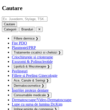
Cautare
Categorii
Branduri
✕
Fillere dermice
❯
Fire PDO
Plasmogel/PRP
Tratamente cicatrici si cheloizi
❯
Criochirurgie si crioterapie
Exozomi & Polinucleotide
Lipoliză & Mezoterapie
❯
Peelinguri
Fillere si Peeling Ginecologie
Ace, Canule & Seringi
❯
Dermatocosmetice
❯
Îngrijire proteze dentare
Consumabile medicale
❯
Dermatoscoape/Video-Dermatoscoape
Lupe cu sursa de lumina Dr.Kim
Imbracaminte de compresie
❯