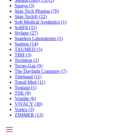
Sammi Glory Co
(2)
Saraya
(3)
Skin Tech Pharma
(70)
Skin Tech®
(22)
Soft Medical Aesthetics
(1)
SoftFil
(31)
Stylage
(27)
Sunekos Laboratories
(2)
Surtron
(14)
TAUMED
(5)
TBH
(3)
Techdent
(2)
Tecno-Gaz
(9)
The Daylight Company
(7)
Thiebaud
(11)
Topsil Med
(11)
Toskani
(1)
TSK
(9)
Veinlite
(6)
VIVACY
(30)
Vortex
(3)
ZIMMER
(13)