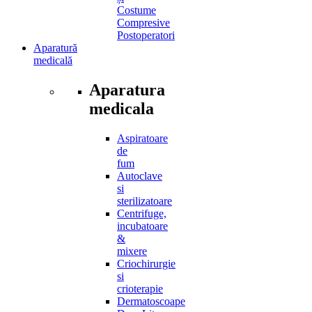
Costume
Compresive
Postoperatori
Aparatură
medicală
Aparatura
medicala
Aspiratoare
de
fum
Autoclave
si
sterilizatoare
Centrifuge,
incubatoare
&
mixere
Criochirurgie
si
crioterapie
Dermatoscoape