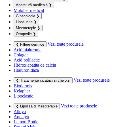
Aparatură medicală
❯
Mobilier medical
Ginecologie
❯
Liposuctie
❯
Mezoterapie
❯
Ortopedie
❯
Vezi toate produsele
❮ Fillere dermice
Acid hialuronic
Colagen
Acid polilactic
Hidroxiapatita de calciu
Hialuronidaza
Vezi toate produsele
❮ Tratamente cicatrici si cheloizi
Biodermis
Kelapher
Lipoelastic
Vezi toate produsele
❮ Lipoliză & Mezoterapie
Alidya
Aqualyx
Lemon Bottle
Sagoni Melt