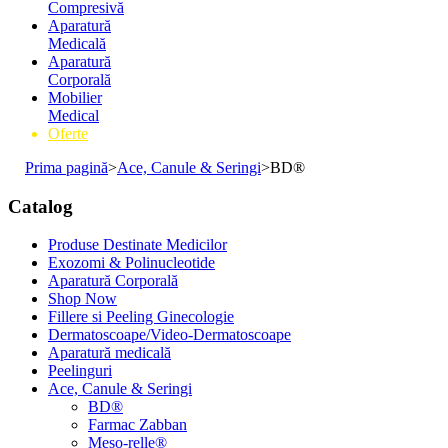
Compresivă
Aparatură
Medicală
Aparatură
Corporală
Mobilier
Medical
Oferte
Prima pagină
>
Ace, Canule & Seringi
>
BD®
Catalog
Produse Destinate Medicilor
Exozomi & Polinucleotide
Aparatură Corporală
Shop Now
Fillere si Peeling Ginecologie
Dermatoscoape/Video-Dermatoscoape
Aparatură medicală
Peelinguri
Ace, Canule & Seringi
BD®
Farmac Zabban
Meso-relle®