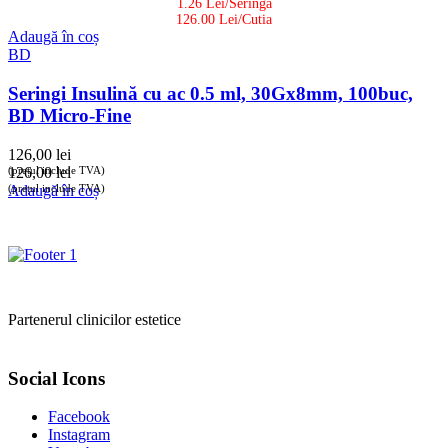
1.26 Lei/Seringa
126.00 Lei/Cutia
Adaugă în coș
BD
Seringi Insulină cu ac 0.5 ml, 30Gx8mm, 100buc,
BD Micro-Fine
126,00
lei
(prețul include TVA)
126,00
lei
(prețul include TVA)
Adaugă în coș
Partenerul clinicilor estetice
Social Icons
Facebook
Instagram