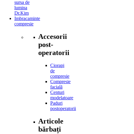
sursa de
lumina
Dr.Kim
Imbracaminte
compresie
Accesorii
post-
operatorii
Ciorapi
de
compresie
Compresie
facială
Centuri
modelatoare
Paduri
postoperatorii
Articole
bărbați