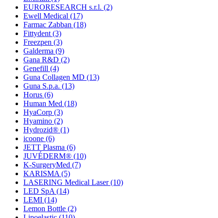
EURORESEARCH s.r.l.
(2)
Ewell Medical
(17)
Farmac Zabban
(18)
Fittydent
(3)
Freezpen
(3)
Galderma
(9)
Gana R&D
(2)
Genefill
(4)
Guna Collagen MD
(13)
Guna S.p.a.
(13)
Horus
(6)
Human Med
(18)
HyaCorp
(3)
Hyamino
(2)
Hydrozid®
(1)
icoone
(6)
JETT Plasma
(6)
JUVÉDERM®
(10)
K-SurgeryMed
(7)
KARISMA
(5)
LASERING Medical Laser
(10)
LED SpA
(14)
LEMI
(14)
Lemon Bottle
(2)
Lipoelastic
(110)