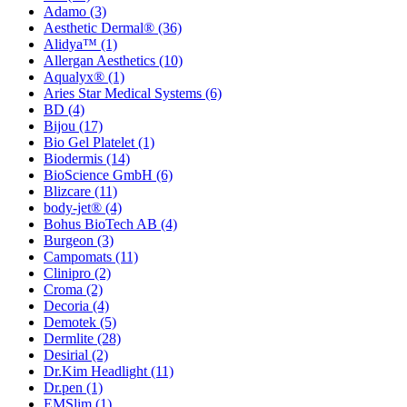
Adamo
(3)
Aesthetic Dermal®
(36)
Alidya™
(1)
Allergan Aesthetics
(10)
Aqualyx®
(1)
Aries Star Medical Systems
(6)
BD
(4)
Bijou
(17)
Bio Gel Platelet
(1)
Biodermis
(14)
BioScience GmbH
(6)
Blizcare
(11)
body-jet®
(4)
Bohus BioTech AB
(4)
Burgeon
(3)
Campomats
(11)
Clinipro
(2)
Croma
(2)
Decoria
(4)
Demotek
(5)
Dermlite
(28)
Desirial
(2)
Dr.Kim Headlight
(11)
Dr.pen
(1)
EMSlim
(1)