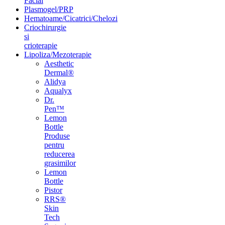
Facial
Plasmogel/PRP
Hematoame/Cicatrici/Chelozi
Criochirurgie
si
crioterapie
Lipoliza/Mezoterapie
Aesthetic
Dermal®
Alidya
Aqualyx
Dr.
Pen™
Lemon
Bottle
Produse
pentru
reducerea
grasimilor
Lemon
Bottle
Pistor
RRS®
Skin
Tech