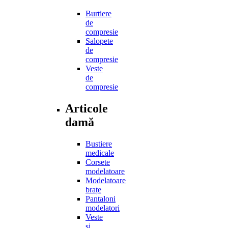
Burtiere
de
compresie
Salopete
de
compresie
Veste
de
compresie
Articole
damă
Bustiere
medicale
Corsete
modelatoare
Modelatoare
brațe
Pantaloni
modelatori
Veste
și