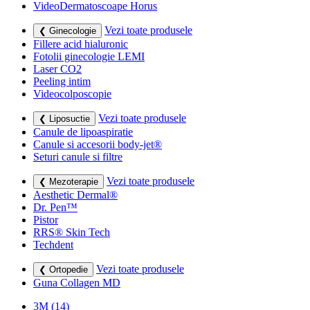
VideoDermatoscoape Horus
Vezi toate produsele
❮ Ginecologie
Fillere acid hialuronic
Fotolii ginecologie LEMI
Laser CO2
Peeling intim
Videocolposcopie
Vezi toate produsele
❮ Liposuctie
Canule de lipoaspiratie
Canule si accesorii body-jet®
Seturi canule si filtre
Vezi toate produsele
❮ Mezoterapie
Aesthetic Dermal®
Dr. Pen™
Pistor
RRS® Skin Tech
Techdent
Vezi toate produsele
❮ Ortopedie
Guna Collagen MD
3M
(14)