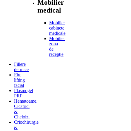
Mobilier
medical
Mobilier
cabinete
medicale
Mobilier
zona
de
recepție
Fillere
dermice
Fire
lifting
facial
Plasmogel
PRP
Hematoame,
Cicatrici
&
Cheloizi
Criochirurgie
&