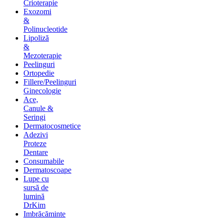
Crioterapie
Exozomi
&
Polinucleotide
Lipoliză
&
Mezoterapie
Peelinguri
Ortopedie
Fillere/Peelinguri
Ginecologie
Ace,
Canule &
Seringi
Dermatocosmetice
Adezivi
Proteze
Dentare
Consumabile
Dermatoscoape
Lupe cu
sursă de
lumină
DrKim
Imbrăcăminte