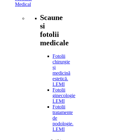
Medical
Scaune
si
fotolii
medicale
Fotolii
chirurgie
și
medicină
estetică.
LEMI
Fotolii
ginecologie
LEMI
Fotolii
tratamente
de
podologie.
LEMI