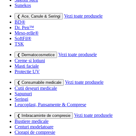
Sunekos
Vezi toate produsele
❮ Ace, Canule & Seringi
BD®
Dr. Pen™
Meso-relle®
SoftFil®
TSK
Vezi toate produsele
❮ Dermatocosmetice
Creme si lotiuni
Masti faciale
Protectie UV
Vezi toate produsele
❮ Consumabile medicale
Cutii deșeuri medicale
Sapunuri
Seringi
Leucoplast, Pansamente & Comprese
Vezi toate produsele
❮ Imbracaminte de compresie
Bustiere medicale
Centuri modelatoare
Ciorapi de compresie