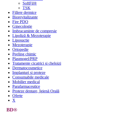
SoftFil®
TSK
Fillere dermice
Biorevitalizante
Fire PDO
Ginecologie
Imbracaminte de compresie
Lipoliză & Mezoterapie
Liposuctie
Mezoterapie
Ortopedie
Peeling chimic
Plasmogel/PRP
Tratamente cicatrici si cheloizi
Dermatocosmetice
Implanturi si proteze
Consumabile medicale
Mobilier medical
Parafarmaceutice
Proteze dentare, Igienă Orală
Oferte
X
BD®