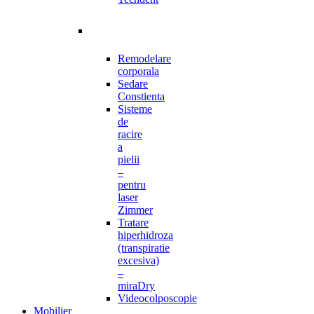
Remodelare
corporala
Sedare
Constienta
Sisteme
de
racire
a
pielii
–
pentru
laser
Zimmer
Tratare
hiperhidroza
(transpiratie
excesiva)
–
miraDry
Videocolposcopie
Mobilier