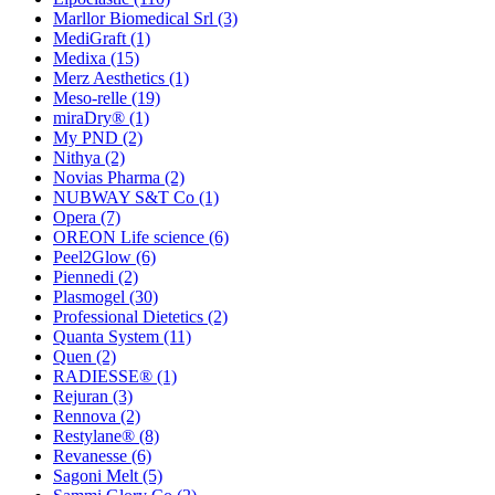
Marllor Biomedical Srl
(3)
MediGraft
(1)
Medixa
(15)
Merz Aesthetics
(1)
Meso-relle
(19)
miraDry®
(1)
My PND
(2)
Nithya
(2)
Novias Pharma
(2)
NUBWAY S&T Co
(1)
Opera
(7)
OREON Life science
(6)
Peel2Glow
(6)
Piennedi
(2)
Plasmogel
(30)
Professional Dietetics
(2)
Quanta System
(11)
Quen
(2)
RADIESSE®
(1)
Rejuran
(3)
Rennova
(2)
Restylane®
(8)
Revanesse
(6)
Sagoni Melt
(5)