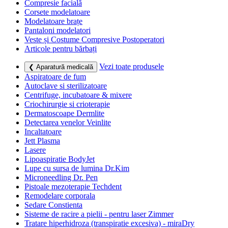
Compresie facială
Corsete modelatoare
Modelatoare brațe
Pantaloni modelatori
Veste și Costume Compresive Postoperatori
Articole pentru bărbați
Vezi toate produsele
❮ Aparatură medicală
Aspiratoare de fum
Autoclave si sterilizatoare
Centrifuge, incubatoare & mixere
Criochirurgie si crioterapie
Dermatoscoape Dermlite
Detectarea venelor Veinlite
Incaltatoare
Jett Plasma
Lasere
Lipoaspiratie BodyJet
Lupe cu sursa de lumina Dr.Kim
Microneedling Dr. Pen
Pistoale mezoterapie Techdent
Remodelare corporala
Sedare Constienta
Sisteme de racire a pielii - pentru laser Zimmer
Tratare hiperhidroza (transpiratie excesiva) - miraDry