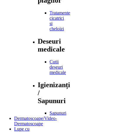
plagilor
Tratamente
cicatrici
si
cheloizi
Deseuri
medicale
Cutii
deșeuri
medicale
Igienizanți
/
Sapunuri
Sapunuri
Dermatoscoape/Video-
Dermatoscoape
Lupe cu