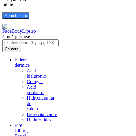
minte
Caută produse
Fillere
dermice
Acid
hialuronic
Colagen
Acid
polilactic
Hidroxiapatita
de
calciu
Biorevitalizante
Hialuronidaza
Fire
Lifting