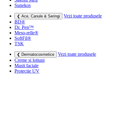
Sunekos
Vezi toate produsele
❮ Ace, Canule & Seringi
BD®
Dr. Pen™
Meso-relle®
SoftFil®
TSK
Vezi toate produsele
❮ Dermatocosmetice
Creme si lotiuni
Masti faciale
Protectie UV
Vezi toate produsele
❮ Consumabile medicale
Cutii deșeuri medicale
Sapunuri
Seringi
Leucoplast, Pansamente & Comprese
Vezi toate produsele
❮ Imbracaminte de compresie
Bustiere medicale
Centuri modelatoare
Ciorapi de compresie