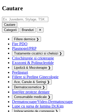
Cautare
Categorii
Branduri
✕
Fillere dermice
❯
Fire PDO
Plasmogel/PRP
Tratamente cicatrici si cheloizi
❯
Criochirurgie si crioterapie
Exozomi & Polinucleotide
Lipoliză & Mezoterapie
❯
Peelinguri
Fillere si Peeling Ginecologie
Ace, Canule & Seringi
❯
Dermatocosmetice
❯
Îngrijire proteze dentare
Consumabile medicale
❯
Dermatoscoape/Video-Dermatoscoape
Lupe cu sursa de lumina Dr.Kim
Imbracaminte de compresie
❯