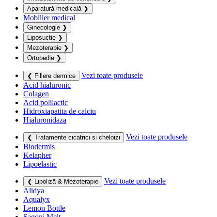
Aparatură medicală
❯
Mobilier medical
Ginecologie
❯
Liposuctie
❯
Mezoterapie
❯
Ortopedie
❯
Vezi toate produsele
❮ Fillere dermice
Acid hialuronic
Colagen
Acid polilactic
Hidroxiapatita de calciu
Hialuronidaza
Vezi toate produsele
❮ Tratamente cicatrici si cheloizi
Biodermis
Kelapher
Lipoelastic
Vezi toate produsele
❮ Lipoliză & Mezoterapie
Alidya
Aqualyx
Lemon Bottle
Sagoni Melt