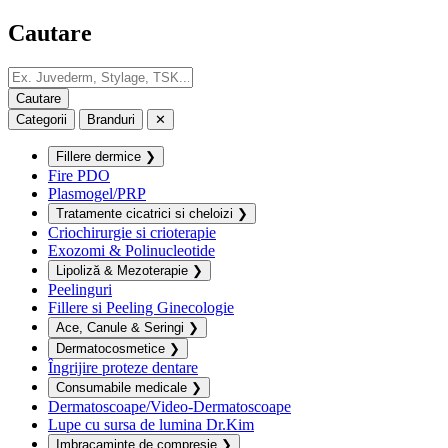
Cautare
Categorii
Branduri
✕
Fillere dermice
❯
Fire PDO
Plasmogel/PRP
Tratamente cicatrici si cheloizi
❯
Criochirurgie si crioterapie
Exozomi & Polinucleotide
Lipoliză & Mezoterapie
❯
Peelinguri
Fillere si Peeling Ginecologie
Ace, Canule & Seringi
❯
Dermatocosmetice
❯
Îngrijire proteze dentare
Consumabile medicale
❯
Dermatoscoape/Video-Dermatoscoape
Lupe cu sursa de lumina Dr.Kim
Imbracaminte de compresie
❯