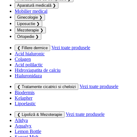
Aparatură medicală
❯
Mobilier medical
Ginecologie
❯
Liposuctie
❯
Mezoterapie
❯
Ortopedie
❯
Vezi toate produsele
❮ Fillere dermice
Acid hialuronic
Colagen
Acid polilactic
Hidroxiapatita de calciu
Hialuronidaza
Vezi toate produsele
❮ Tratamente cicatrici si cheloizi
Biodermis
Kelapher
Lipoelastic
Vezi toate produsele
❮ Lipoliză & Mezoterapie
Alidya
Aqualyx
Lemon Bottle
Sagoni Melt