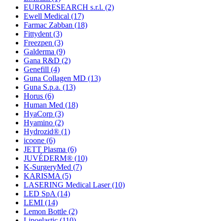
EURORESEARCH s.r.l.
(2)
Ewell Medical
(17)
Farmac Zabban
(18)
Fittydent
(3)
Freezpen
(3)
Galderma
(9)
Gana R&D
(2)
Genefill
(4)
Guna Collagen MD
(13)
Guna S.p.a.
(13)
Horus
(6)
Human Med
(18)
HyaCorp
(3)
Hyamino
(2)
Hydrozid®
(1)
icoone
(6)
JETT Plasma
(6)
JUVÉDERM®
(10)
K-SurgeryMed
(7)
KARISMA
(5)
LASERING Medical Laser
(10)
LED SpA
(14)
LEMI
(14)
Lemon Bottle
(2)
Lipoelastic
(110)