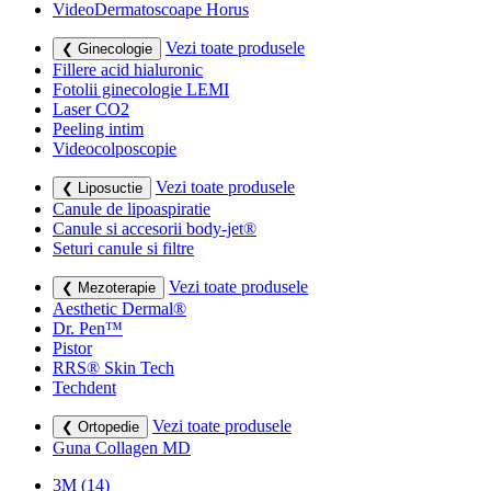
VideoDermatoscoape Horus
Vezi toate produsele
❮ Ginecologie
Fillere acid hialuronic
Fotolii ginecologie LEMI
Laser CO2
Peeling intim
Videocolposcopie
Vezi toate produsele
❮ Liposuctie
Canule de lipoaspiratie
Canule si accesorii body-jet®
Seturi canule si filtre
Vezi toate produsele
❮ Mezoterapie
Aesthetic Dermal®
Dr. Pen™
Pistor
RRS® Skin Tech
Techdent
Vezi toate produsele
❮ Ortopedie
Guna Collagen MD
3M
(14)