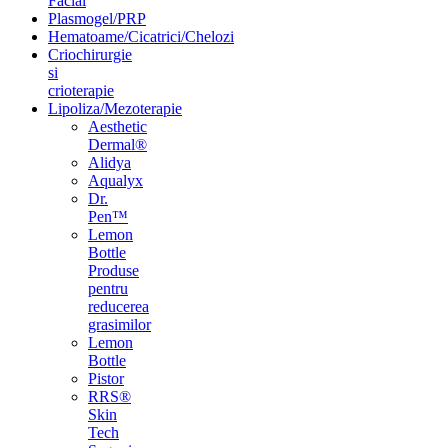
Facial
Plasmogel/PRP
Hematoame/Cicatrici/Chelozi
Criochirurgie
si
crioterapie
Lipoliza/Mezoterapie
Aesthetic
Dermal®
Alidya
Aqualyx
Dr.
Pen™
Lemon
Bottle
Produse
pentru
reducerea
grasimilor
Lemon
Bottle
Pistor
RRS®
Skin
Tech