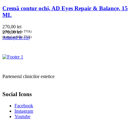
Cremă contur ochi, AD Eyes Repair & Balance, 15
ML
270,00
lei
(prețul include TVA)
270,00
lei
(prețul include TVA)
Adaugă în coș
Partenerul clinicilor estetice
Social Icons
Facebook
Instagram
Youtube