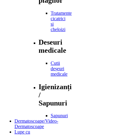
plagilor
Tratamente
cicatrici
si
cheloizi
Deseuri
medicale
Cutii
deșeuri
medicale
Igienizanți
/
Sapunuri
Sapunuri
Dermatoscoape/Video-
Dermatoscoape
Lupe cu