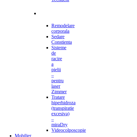
Remodelare
corporala
Sedare
Constienta
Sisteme
de
racire
a
pielii
–
pentru
laser
Zimmer
Tratare
hiperhidroza
(transpiratie
excesiva)
–
miraDry
Videocolposcopie
Mobilier