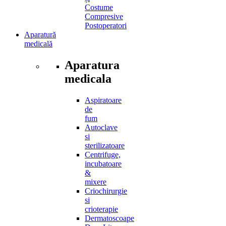
Costume
Compresive
Postoperatori
Aparatură
medicală
Aparatura
medicala
Aspiratoare
de
fum
Autoclave
si
sterilizatoare
Centrifuge,
incubatoare
&
mixere
Criochirurgie
si
crioterapie
Dermatoscoape