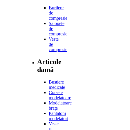
Burtiere
de
compresie
Salopete
de
compresie
Veste
de
compresie
Articole
damă
Bustiere
medicale
Corsete
modelatoare
Modelatoare
brațe
Pantaloni
modelatori
Veste
și