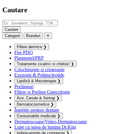
Cautare
Categorii
Branduri
✕
Fillere dermice
❯
Fire PDO
Plasmogel/PRP
Tratamente cicatrici si cheloizi
❯
Criochirurgie si crioterapie
Exozomi & Polinucleotide
Lipoliză & Mezoterapie
❯
Peelinguri
Fillere si Peeling Ginecologie
Ace, Canule & Seringi
❯
Dermatocosmetice
❯
Îngrijire proteze dentare
Consumabile medicale
❯
Dermatoscoape/Video-Dermatoscoape
Lupe cu sursa de lumina Dr.Kim
Imbracaminte de compresie
❯