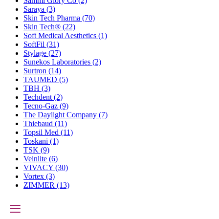
Sammi Glory Co
(2)
Saraya
(3)
Skin Tech Pharma
(70)
Skin Tech®
(22)
Soft Medical Aesthetics
(1)
SoftFil
(31)
Stylage
(27)
Sunekos Laboratories
(2)
Surtron
(14)
TAUMED
(5)
TBH
(3)
Techdent
(2)
Tecno-Gaz
(9)
The Daylight Company
(7)
Thiebaud
(11)
Topsil Med
(11)
Toskani
(1)
TSK
(9)
Veinlite
(6)
VIVACY
(30)
Vortex
(3)
ZIMMER
(13)