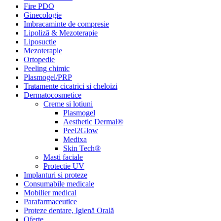
Fire PDO
Ginecologie
Imbracaminte de compresie
Lipoliză & Mezoterapie
Liposuctie
Mezoterapie
Ortopedie
Peeling chimic
Plasmogel/PRP
Tratamente cicatrici si cheloizi
Dermatocosmetice
Creme si lotiuni
Plasmogel
Aesthetic Dermal®
Peel2Glow
Medixa
Skin Tech®
Masti faciale
Protectie UV
Implanturi si proteze
Consumabile medicale
Mobilier medical
Parafarmaceutice
Proteze dentare, Igienă Orală
Oferte