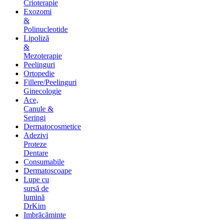
Crioterapie
Exozomi
&
Polinucleotide
Lipoliză
&
Mezoterapie
Peelinguri
Ortopedie
Fillere/Peelinguri
Ginecologie
Ace,
Canule &
Seringi
Dermatocosmetice
Adezivi
Proteze
Dentare
Consumabile
Dermatoscoape
Lupe cu
sursă de
lumină
DrKim
Imbrăcăminte