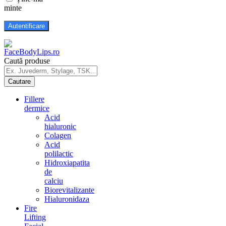
minte
Caută produse
Fillere
dermice
Acid
hialuronic
Colagen
Acid
polilactic
Hidroxiapatita
de
calciu
Biorevitalizante
Hialuronidaza
Fire
Lifting