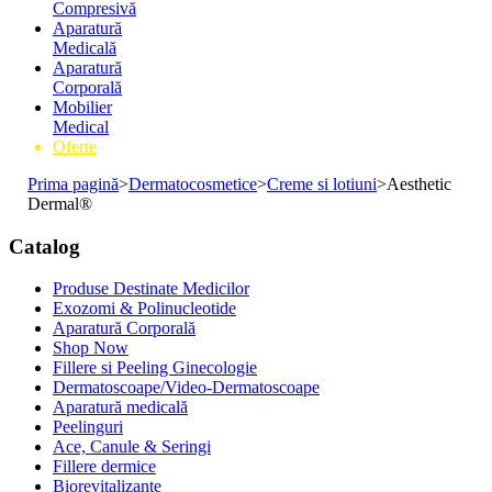
Compresivă
Aparatură
Medicală
Aparatură
Corporală
Mobilier
Medical
Oferte
Prima pagină
>
Dermatocosmetice
>
Creme si lotiuni
>
Aesthetic
Dermal®
Catalog
Produse Destinate Medicilor
Exozomi & Polinucleotide
Aparatură Corporală
Shop Now
Fillere si Peeling Ginecologie
Dermatoscoape/Video-Dermatoscoape
Aparatură medicală
Peelinguri
Ace, Canule & Seringi
Fillere dermice
Biorevitalizante