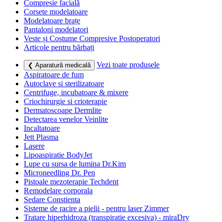
Compresie facială
Corsete modelatoare
Modelatoare brațe
Pantaloni modelatori
Veste și Costume Compresive Postoperatori
Articole pentru bărbați
Vezi toate produsele
❮ Aparatură medicală
Aspiratoare de fum
Autoclave si sterilizatoare
Centrifuge, incubatoare & mixere
Criochirurgie si crioterapie
Dermatoscoape Dermlite
Detectarea venelor Veinlite
Incaltatoare
Jett Plasma
Lasere
Lipoaspiratie BodyJet
Lupe cu sursa de lumina Dr.Kim
Microneedling Dr. Pen
Pistoale mezoterapie Techdent
Remodelare corporala
Sedare Constienta
Sisteme de racire a pielii - pentru laser Zimmer
Tratare hiperhidroza (transpiratie excesiva) - miraDry