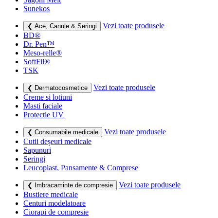
Sunekos
Vezi toate produsele
❮ Ace, Canule & Seringi
BD®
Dr. Pen™
Meso-relle®
SoftFil®
TSK
Vezi toate produsele
❮ Dermatocosmetice
Creme si lotiuni
Masti faciale
Protectie UV
Vezi toate produsele
❮ Consumabile medicale
Cutii deșeuri medicale
Sapunuri
Seringi
Leucoplast, Pansamente & Comprese
Vezi toate produsele
❮ Imbracaminte de compresie
Bustiere medicale
Centuri modelatoare
Ciorapi de compresie