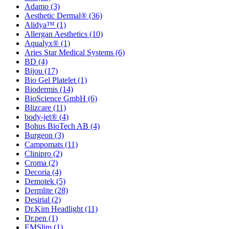
Adamo
(3)
Aesthetic Dermal®
(36)
Alidya™
(1)
Allergan Aesthetics
(10)
Aqualyx®
(1)
Aries Star Medical Systems
(6)
BD
(4)
Bijou
(17)
Bio Gel Platelet
(1)
Biodermis
(14)
BioScience GmbH
(6)
Blizcare
(11)
body-jet®
(4)
Bohus BioTech AB
(4)
Burgeon
(3)
Campomats
(11)
Clinipro
(2)
Croma
(2)
Decoria
(4)
Demotek
(5)
Dermlite
(28)
Desirial
(2)
Dr.Kim Headlight
(11)
Dr.pen
(1)
EMSlim
(1)