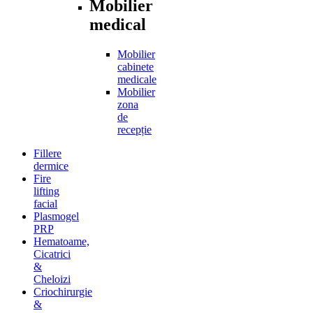
Mobilier
medical
Mobilier
cabinete
medicale
Mobilier
zona
de
recepție
Fillere
dermice
Fire
lifting
facial
Plasmogel
PRP
Hematoame,
Cicatrici
&
Cheloizi
Criochirurgie
&