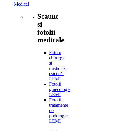
Medical
Scaune
si
fotolii
medicale
Fotolii
chirurgie
și
medicină
estetică.
LEMI
Fotolii
ginecologie
LEMI
Fotolii
tratamente
de
podologie.
LEMI