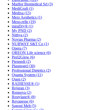
Marllor Biomedical Srl
(3)
MediGraft
(1)
Medixa
(15)
Merz Aesthetics
(1)
Meso-relle
(19)
miraDry®
(1)
My PND
(2)
Nithya
(2)
Novias Pharma
(2)
NUBWAY S&T Co
(1)
Opera
(7)
OREON Life science
(6)
Peel2Glow
(6)
Piennedi
(2)
Plasmogel
(30)
Professional Dietetics
(2)
Quanta System
(11)
Quen
(2)
RADIESSE®
(1)
Rejuran
(3)
Rennova
(2)
Restylane®
(8)
Revanesse
(6)
Sagoni Melt
(5)