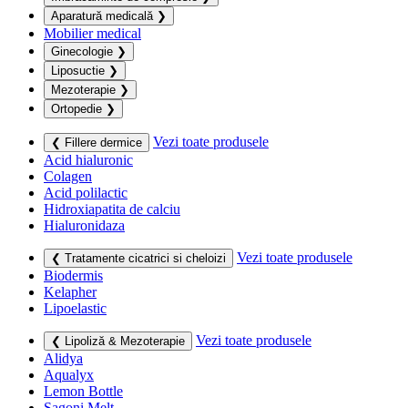
Aparatură medicală
❯
Mobilier medical
Ginecologie
❯
Liposuctie
❯
Mezoterapie
❯
Ortopedie
❯
Vezi toate produsele
❮ Fillere dermice
Acid hialuronic
Colagen
Acid polilactic
Hidroxiapatita de calciu
Hialuronidaza
Vezi toate produsele
❮ Tratamente cicatrici si cheloizi
Biodermis
Kelapher
Lipoelastic
Vezi toate produsele
❮ Lipoliză & Mezoterapie
Alidya
Aqualyx
Lemon Bottle
Sagoni Melt