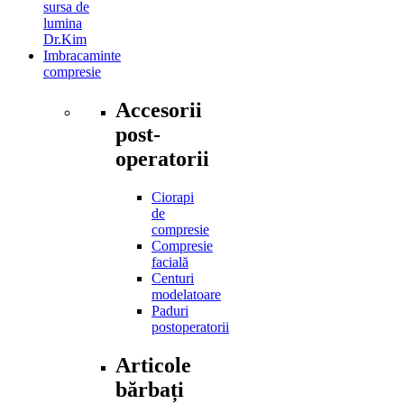
sursa de
lumina
Dr.Kim
Imbracaminte
compresie
Accesorii
post-
operatorii
Ciorapi
de
compresie
Compresie
facială
Centuri
modelatoare
Paduri
postoperatorii
Articole
bărbați