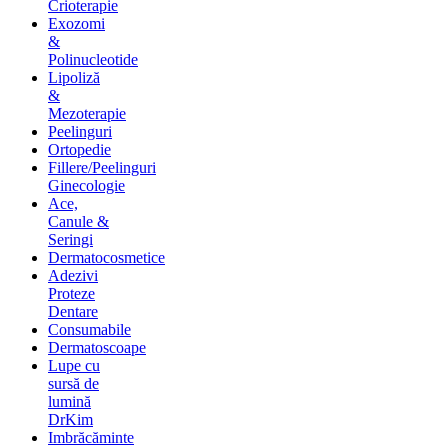
Crioterapie
Exozomi
&
Polinucleotide
Lipoliză
&
Mezoterapie
Peelinguri
Ortopedie
Fillere/Peelinguri
Ginecologie
Ace,
Canule &
Seringi
Dermatocosmetice
Adezivi
Proteze
Dentare
Consumabile
Dermatoscoape
Lupe cu
sursă de
lumină
DrKim
Imbrăcăminte