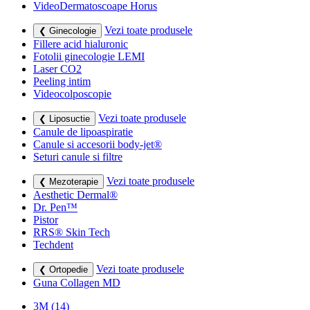
VideoDermatoscoape Horus
Vezi toate produsele
❮ Ginecologie
Fillere acid hialuronic
Fotolii ginecologie LEMI
Laser CO2
Peeling intim
Videocolposcopie
Vezi toate produsele
❮ Liposuctie
Canule de lipoaspiratie
Canule si accesorii body-jet®
Seturi canule si filtre
Vezi toate produsele
❮ Mezoterapie
Aesthetic Dermal®
Dr. Pen™
Pistor
RRS® Skin Tech
Techdent
Vezi toate produsele
❮ Ortopedie
Guna Collagen MD
3M
(14)