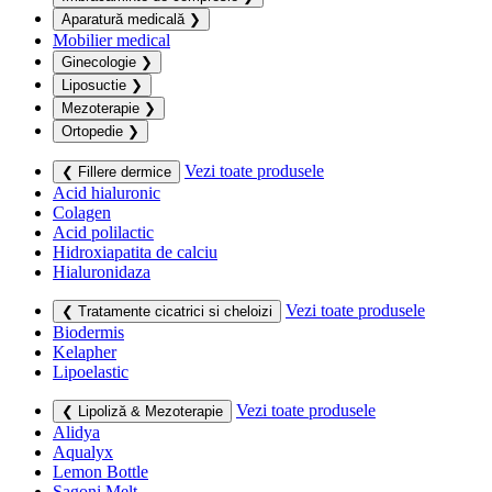
Aparatură medicală
❯
Mobilier medical
Ginecologie
❯
Liposuctie
❯
Mezoterapie
❯
Ortopedie
❯
Vezi toate produsele
❮ Fillere dermice
Acid hialuronic
Colagen
Acid polilactic
Hidroxiapatita de calciu
Hialuronidaza
Vezi toate produsele
❮ Tratamente cicatrici si cheloizi
Biodermis
Kelapher
Lipoelastic
Vezi toate produsele
❮ Lipoliză & Mezoterapie
Alidya
Aqualyx
Lemon Bottle
Sagoni Melt