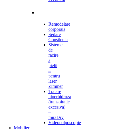
Remodelare
corporala
Sedare
Constienta
Sisteme
de
racire
a
pielii
–
pentru
laser
Zimmer
Tratare
hiperhidroza
(transpiratie
excesiva)
–
miraDry
Videocolposcopie
Mobilier