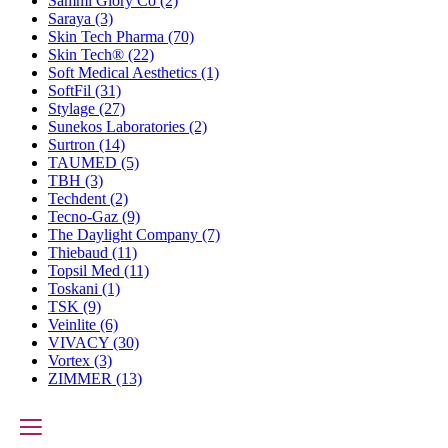
Sammi Glory Co
(2)
Saraya
(3)
Skin Tech Pharma
(70)
Skin Tech®
(22)
Soft Medical Aesthetics
(1)
SoftFil
(31)
Stylage
(27)
Sunekos Laboratories
(2)
Surtron
(14)
TAUMED
(5)
TBH
(3)
Techdent
(2)
Tecno-Gaz
(9)
The Daylight Company
(7)
Thiebaud
(11)
Topsil Med
(11)
Toskani
(1)
TSK
(9)
Veinlite
(6)
VIVACY
(30)
Vortex
(3)
ZIMMER
(13)