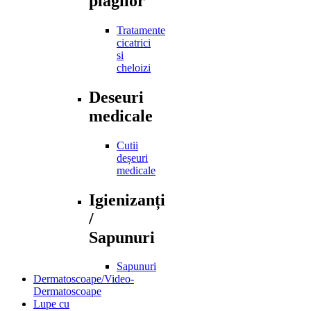
plagilor
Tratamente
cicatrici
si
cheloizi
Deseuri
medicale
Cutii
deșeuri
medicale
Igienizanți
/
Sapunuri
Sapunuri
Dermatoscoape/Video-
Dermatoscoape
Lupe cu