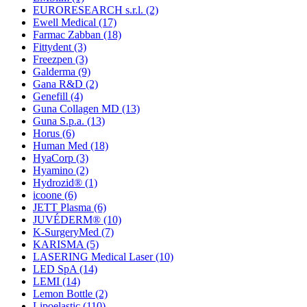
EURORESEARCH s.r.l.
(2)
Ewell Medical
(17)
Farmac Zabban
(18)
Fittydent
(3)
Freezpen
(3)
Galderma
(9)
Gana R&D
(2)
Genefill
(4)
Guna Collagen MD
(13)
Guna S.p.a.
(13)
Horus
(6)
Human Med
(18)
HyaCorp
(3)
Hyamino
(2)
Hydrozid®
(1)
icoone
(6)
JETT Plasma
(6)
JUVÉDERM®
(10)
K-SurgeryMed
(7)
KARISMA
(5)
LASERING Medical Laser
(10)
LED SpA
(14)
LEMI
(14)
Lemon Bottle
(2)
Lipoelastic
(110)