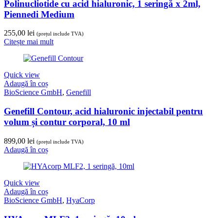
Polinucliotide cu acid hialuronic, 1 seringă x 2ml,
Piennedi Medium
255,00
lei
(prețul include TVA)
Citește mai mult
Quick view
Adaugă în coș
BioScience GmbH
,
Genefill
Genefill Contour, acid hialuronic injectabil pentru
volum și contur corporal, 10 ml
899,00
lei
(prețul include TVA)
Adaugă în coș
Quick view
Adaugă în coș
BioScience GmbH
,
HyaCorp