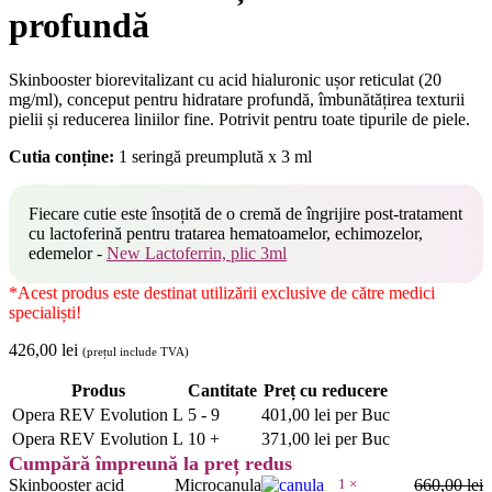
profundă
Skinbooster biorevitalizant cu acid hialuronic ușor reticulat (20
mg/ml), conceput pentru hidratare profundă, îmbunătățirea texturii
pielii și reducerea liniilor fine. Potrivit pentru toate tipurile de piele.
Cutia conține:
1 seringă preumplută x 3 ml
Fiecare cutie este însoțită de o cremă de îngrijire post-tratament
cu lactoferină pentru tratarea hematoamelor, echimozelor,
edemelor -
New Lactoferrin, plic 3ml
*Acest produs este destinat utilizării exclusive de către medici
specialiști!
426,00
lei
(prețul include TVA)
Produs
Cantitate
Preț cu reducere
Opera REV Evolution L
5 - 9
401,00
lei
per Buc
Opera REV Evolution L
10 +
371,00
lei
per Buc
Cumpără împreună la preț redus
Skinbooster acid
Microcanula
1
×
660,00
lei