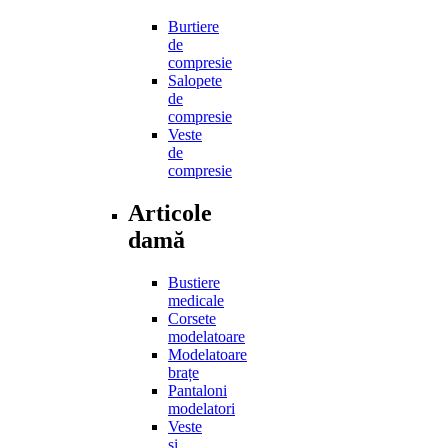
Burtiere
de
compresie
Salopete
de
compresie
Veste
de
compresie
Articole
damă
Bustiere
medicale
Corsete
modelatoare
Modelatoare
brațe
Pantaloni
modelatori
Veste
și