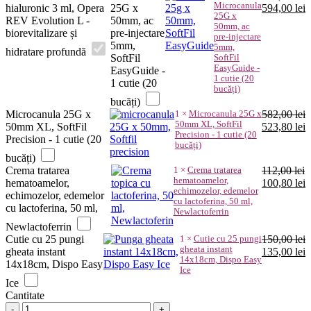
Microcanula
Prețul
P
hialuronic 3 ml, Opera
25G x
594,00
lei
25G x
inițial
c
REV Evolution L -
50mm, ac
50mm, ac
a
e
biorevitalizare și
pre-injectare
pre-injectare
fost:
5
5mm,
5mm,
hidratare profundă
660,00 lei.
SoftFil
SoftFil
EasyGuide -
EasyGuide -
1 cutie (20
1 cutie (20
bucăți)
bucăți)
Microcanula 25G x
1
×
Microcanula 25G x
582,00
lei
50mm XL, SoftFil
Prețul
P
50mm XL, SoftFil
523,80
lei
Precision - 1 cutie (20
inițial
c
Precision - 1 cutie (20
bucăți)
a
e
bucăți)
fost:
5
Crema tratarea
1
×
Crema tratarea
112,00
lei
582,00 lei.
hematoamelor,
Prețul
P
hematoamelor,
100,80
lei
echimozelor, edemelor
inițial
c
echimozelor, edemelor
cu lactoferina, 50 ml,
a
e
cu lactoferina, 50 ml,
Newlactoferrin
fost:
1
Newlactoferrin
112,00 lei.
Cutie cu 25 pungi
1
×
Cutie cu 25 pungi
150,00
lei
gheata instant
Prețul
P
gheata instant
135,00
lei
14x18cm, Dispo Easy
inițial
c
14x18cm, Dispo Easy
Ice
a
e
Ice
fost:
1
Cantitate
150,00 lei.
Skinbooster