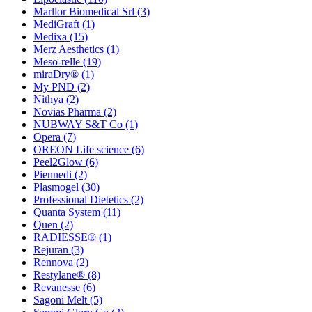
Marllor Biomedical Srl
(3)
MediGraft
(1)
Medixa
(15)
Merz Aesthetics
(1)
Meso-relle
(19)
miraDry®
(1)
My PND
(2)
Nithya
(2)
Novias Pharma
(2)
NUBWAY S&T Co
(1)
Opera
(7)
OREON Life science
(6)
Peel2Glow
(6)
Piennedi
(2)
Plasmogel
(30)
Professional Dietetics
(2)
Quanta System
(11)
Quen
(2)
RADIESSE®
(1)
Rejuran
(3)
Rennova
(2)
Restylane®
(8)
Revanesse
(6)
Sagoni Melt
(5)