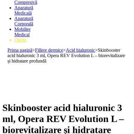
Compresivă
Aparatură
Medicală
Aparatură
Corporală
Mobilier
Medical
Oferte
Prima pagină
>
Fillere dermice
>
Acid hialuronic
>
Skinbooster
acid hialuronic 3 ml, Opera REV Evolution L – biorevitalizare
și hidratare profundă
Skinbooster acid hialuronic 3
ml, Opera REV Evolution L –
biorevitalizare și hidratare