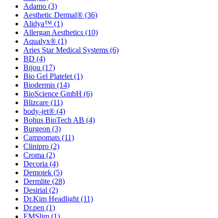
Adamo
(3)
Aesthetic Dermal®
(36)
Alidya™
(1)
Allergan Aesthetics
(10)
Aqualyx®
(1)
Aries Star Medical Systems
(6)
BD
(4)
Bijou
(17)
Bio Gel Platelet
(1)
Biodermis
(14)
BioScience GmbH
(6)
Blizcare
(11)
body-jet®
(4)
Bohus BioTech AB
(4)
Burgeon
(3)
Campomats
(11)
Clinipro
(2)
Croma
(2)
Decoria
(4)
Demotek
(5)
Dermlite
(28)
Desirial
(2)
Dr.Kim Headlight
(11)
Dr.pen
(1)
EMSlim
(1)