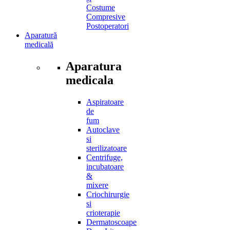
Costume
Compresive
Postoperatori
Aparatură
medicală
Aparatura
medicala
Aspiratoare
de
fum
Autoclave
si
sterilizatoare
Centrifuge,
incubatoare
&
mixere
Criochirurgie
si
crioterapie
Dermatoscoape