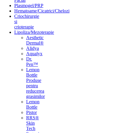
Facial
Plasmogel/PRP
Hematoame/Cicatrici/Chelozi
Criochirurgie
si
crioterapie
Lipoliza/Mezoterapie
Aesthetic
Dermal®
Alidya
Aqualyx
Dr.
Pen™
Lemon
Bottle
Produse
pentru
reducerea
grasimilor
Lemon
Bottle
Pistor
RRS®
Skin
Tech