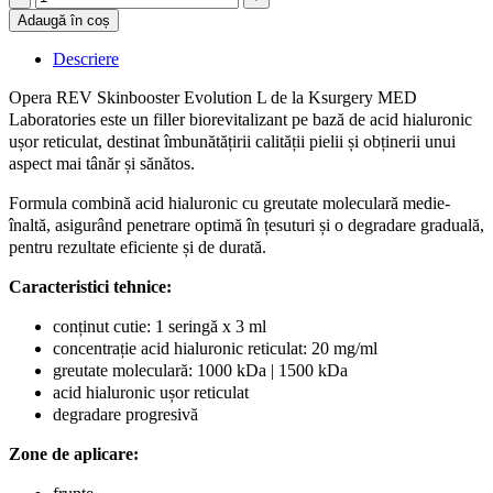
acid
Adaugă în coș
hialuronic
3
Descriere
ml,
Opera
Opera REV Skinbooster Evolution L de la Ksurgery MED
REV
Laboratories este un filler biorevitalizant pe bază de acid hialuronic
Evolution
ușor reticulat, destinat îmbunătățirii calității pielii și obținerii unui
L
aspect mai tânăr și sănătos.
-
biorevitalizare
Formula combină acid hialuronic cu greutate moleculară medie-
și
înaltă, asigurând penetrare optimă în țesuturi și o degradare graduală,
hidratare
pentru rezultate eficiente și de durată.
profundă
quantity
Caracteristici tehnice:
conținut cutie: 1 seringă x 3 ml
concentrație acid hialuronic reticulat: 20 mg/ml
greutate moleculară: 1000 kDa | 1500 kDa
acid hialuronic ușor reticulat
degradare progresivă
Zone de aplicare: