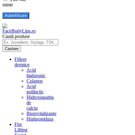
minte
Caută produse
Fillere
dermice
Acid
hialuronic
Colagen
Acid
polilactic
Hidroxiapatita
de
calciu
Biorevitalizante
Hialuronidaza
Fire
Lifting