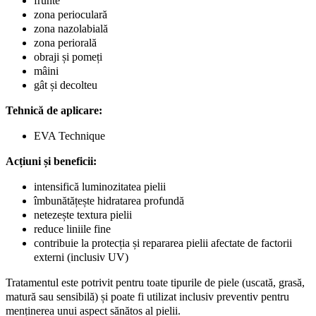
frunte
zona perioculară
zona nazolabială
zona periorală
obraji și pomeți
mâini
gât și decolteu
Tehnică de aplicare:
EVA Technique
Acțiuni și beneficii:
intensifică luminozitatea pielii
îmbunătățește hidratarea profundă
netezește textura pielii
reduce liniile fine
contribuie la protecția și repararea pielii afectate de factorii
externi (inclusiv UV)
Tratamentul este potrivit pentru toate tipurile de piele (uscată, grasă,
matură sau sensibilă) și poate fi utilizat inclusiv preventiv pentru
menținerea unui aspect sănătos al pielii.