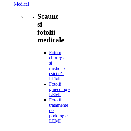
Medical
Scaune
si
fotolii
medicale
Fotolii
chirurgie
și
medicină
estetică.
LEMI
Fotolii
ginecologie
LEMI
Fotolii
tratamente
de
podologie.
LEMI