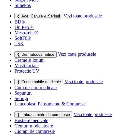
Sunekos
Vezi toate produsele
❮ Ace, Canule & Seringi
BD®
Dr. Pen™
Meso-relle®
SoftFil®
TSK
Vezi toate produsele
❮ Dermatocosmetice
Creme si lotiuni
Masti faciale
Protectie UV
Vezi toate produsele
❮ Consumabile medicale
Cutii deșeuri medicale
Sapunuri
Seringi
Leucoplast, Pansamente & Comprese
Vezi toate produsele
❮ Imbracaminte de compresie
Bustiere medicale
Centuri modelatoare
Ciorapi de compresie