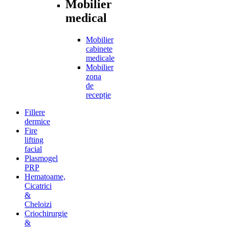
Mobilier
medical
Mobilier
cabinete
medicale
Mobilier
zona
de
recepție
Fillere
dermice
Fire
lifting
facial
Plasmogel
PRP
Hematoame,
Cicatrici
&
Cheloizi
Criochirurgie
&