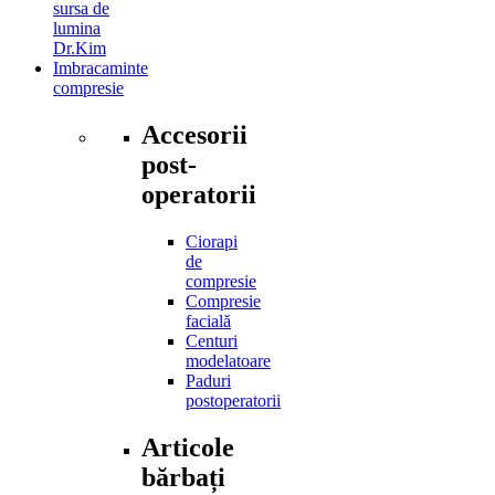
sursa de
lumina
Dr.Kim
Imbracaminte
compresie
Accesorii
post-
operatorii
Ciorapi
de
compresie
Compresie
facială
Centuri
modelatoare
Paduri
postoperatorii
Articole
bărbați