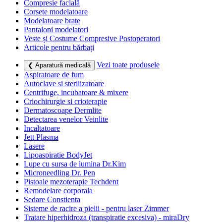
Compresie facială
Corsete modelatoare
Modelatoare brațe
Pantaloni modelatori
Veste și Costume Compresive Postoperatori
Articole pentru bărbați
Vezi toate produsele
❮ Aparatură medicală
Aspiratoare de fum
Autoclave si sterilizatoare
Centrifuge, incubatoare & mixere
Criochirurgie si crioterapie
Dermatoscoape Dermlite
Detectarea venelor Veinlite
Incaltatoare
Jett Plasma
Lasere
Lipoaspiratie BodyJet
Lupe cu sursa de lumina Dr.Kim
Microneedling Dr. Pen
Pistoale mezoterapie Techdent
Remodelare corporala
Sedare Constienta
Sisteme de racire a pielii - pentru laser Zimmer
Tratare hiperhidroza (transpiratie excesiva) - miraDry