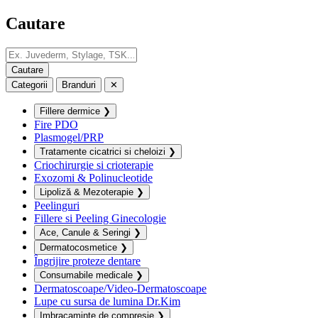
Cautare
Categorii
Branduri
✕
Fillere dermice
❯
Fire PDO
Plasmogel/PRP
Tratamente cicatrici si cheloizi
❯
Criochirurgie si crioterapie
Exozomi & Polinucleotide
Lipoliză & Mezoterapie
❯
Peelinguri
Fillere si Peeling Ginecologie
Ace, Canule & Seringi
❯
Dermatocosmetice
❯
Îngrijire proteze dentare
Consumabile medicale
❯
Dermatoscoape/Video-Dermatoscoape
Lupe cu sursa de lumina Dr.Kim
Imbracaminte de compresie
❯