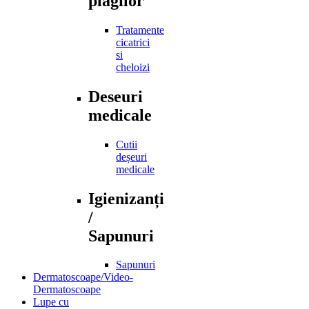
plagilor
Tratamente
cicatrici
si
cheloizi
Deseuri
medicale
Cutii
deșeuri
medicale
Igienizanți
/
Sapunuri
Sapunuri
Dermatoscoape/Video-
Dermatoscoape
Lupe cu