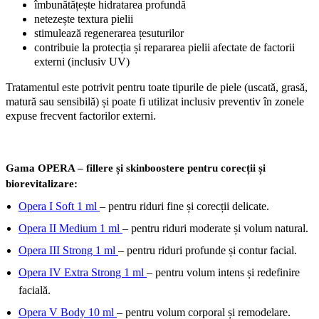
îmbunătățește hidratarea profundă
netezește textura pielii
stimulează regenerarea țesuturilor
contribuie la protecția și repararea pielii afectate de factorii
externi (inclusiv UV)
Tratamentul este potrivit pentru toate tipurile de piele (uscată, grasă,
matură sau sensibilă) și poate fi utilizat inclusiv preventiv în zonele
expuse frecvent factorilor externi.
Gama OPERA – fillere și skinboostere pentru corecții și
biorevitalizare:
Opera I Soft 1 ml
– pentru riduri fine și corecții delicate.
Opera II Medium 1 ml
– pentru riduri moderate și volum natural.
Opera III Strong 1 ml
– pentru riduri profunde și contur facial.
Opera IV Extra Strong 1 ml
– pentru volum intens și redefinire
facială.
Opera V Body 10 ml
– pentru volum corporal și remodelare.