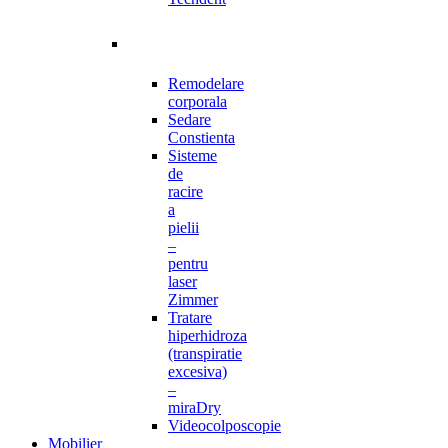
Remodelare
corporala
Sedare
Constienta
Sisteme
de
racire
a
pielii
–
pentru
laser
Zimmer
Tratare
hiperhidroza
(transpiratie
excesiva)
–
miraDry
Videocolposcopie
Mobilier