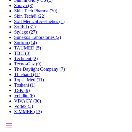
Sammi Glory Co
(2)
Saraya
(3)
Skin Tech Pharma
(70)
Skin Tech®
(22)
Soft Medical Aesthetics
(1)
SoftFil
(31)
Stylage
(27)
Sunekos Laboratories
(2)
Surtron
(14)
TAUMED
(5)
TBH
(3)
Techdent
(2)
Tecno-Gaz
(9)
The Daylight Company
(7)
Thiebaud
(11)
Topsil Med
(11)
Toskani
(1)
TSK
(9)
Veinlite
(6)
VIVACY
(30)
Vortex
(3)
ZIMMER
(13)