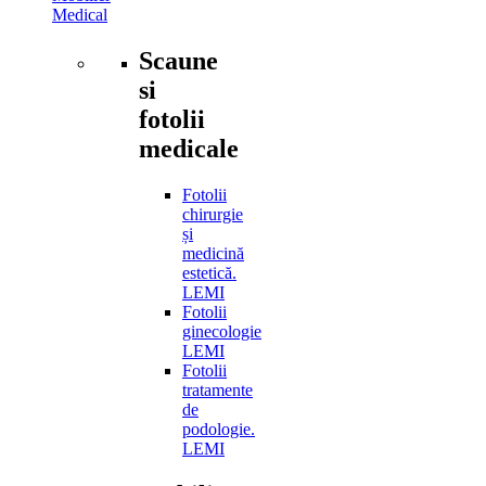
Medical
Scaune
si
fotolii
medicale
Fotolii
chirurgie
și
medicină
estetică.
LEMI
Fotolii
ginecologie
LEMI
Fotolii
tratamente
de
podologie.
LEMI