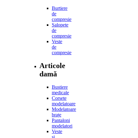
Burtiere
de
compresie
Salopete
de
compresie
Veste
de
compresie
Articole
damă
Bustiere
medicale
Corsete
modelatoare
Modelatoare
brațe
Pantaloni
modelatori
Veste
și