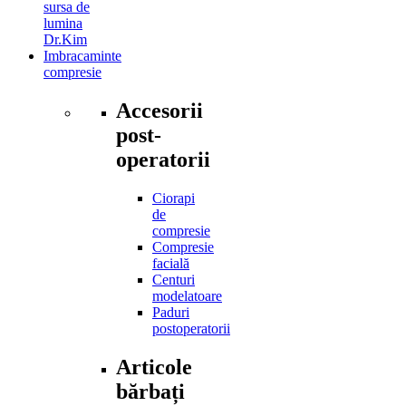
sursa de
lumina
Dr.Kim
Imbracaminte
compresie
Accesorii
post-
operatorii
Ciorapi
de
compresie
Compresie
facială
Centuri
modelatoare
Paduri
postoperatorii
Articole
bărbați