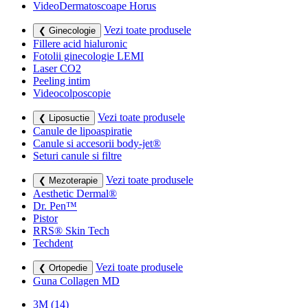
VideoDermatoscoape Horus
Vezi toate produsele
❮ Ginecologie
Fillere acid hialuronic
Fotolii ginecologie LEMI
Laser CO2
Peeling intim
Videocolposcopie
Vezi toate produsele
❮ Liposuctie
Canule de lipoaspiratie
Canule si accesorii body-jet®
Seturi canule si filtre
Vezi toate produsele
❮ Mezoterapie
Aesthetic Dermal®
Dr. Pen™
Pistor
RRS® Skin Tech
Techdent
Vezi toate produsele
❮ Ortopedie
Guna Collagen MD
3M
(14)