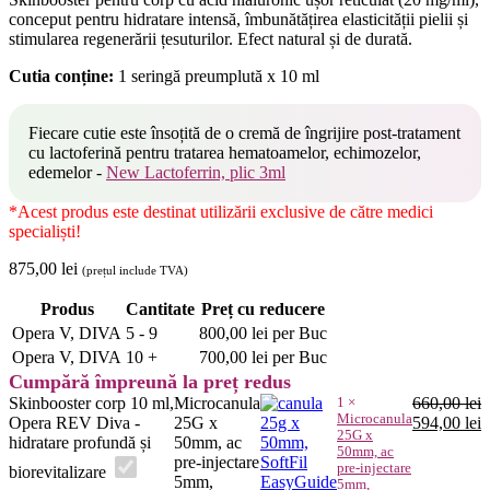
conceput pentru hidratare intensă, îmbunătățirea elasticității pielii și
stimularea regenerării țesuturilor. Efect natural și de durată.
Cutia conține:
1 seringă preumplută x 10 ml
Fiecare cutie este însoțită de o cremă de îngrijire post-tratament
cu lactoferină pentru tratarea hematoamelor, echimozelor,
edemelor -
New Lactoferrin, plic 3ml
*Acest produs este destinat utilizării exclusive de către medici
specialiști!
875,00
lei
(prețul include TVA)
Produs
Cantitate
Preț cu reducere
Opera V, DIVA
5 - 9
800,00
lei
per Buc
Opera V, DIVA
10 +
700,00
lei
per Buc
Cumpără împreună la preț redus
Skinbooster corp 10 ml,
Microcanula
1
×
660,00
lei
Microcanula
Prețul
P
Opera REV Diva -
25G x
594,00
lei
25G x
inițial
c
hidratare profundă și
50mm, ac
50mm, ac
a
e
pre-injectare
pre-injectare
biorevitalizare
fost:
5
5mm,
5mm,