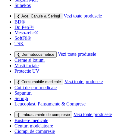
Sunekos
Vezi toate produsele
❮ Ace, Canule & Seringi
BD®
Dr. Pen™
Meso-relle®
SoftFil®
TSK
Vezi toate produsele
❮ Dermatocosmetice
Creme si lotiuni
Masti faciale
Protectie UV
Vezi toate produsele
❮ Consumabile medicale
Cutii deșeuri medicale
Sapunuri
Seringi
Leucoplast, Pansamente & Comprese
Vezi toate produsele
❮ Imbracaminte de compresie
Bustiere medicale
Centuri modelatoare
Ciorapi de compresie