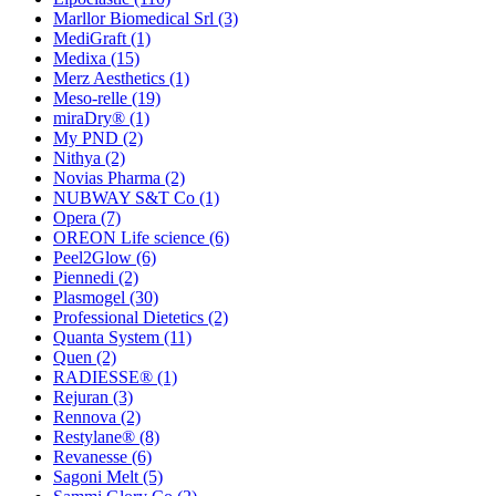
Marllor Biomedical Srl
(3)
MediGraft
(1)
Medixa
(15)
Merz Aesthetics
(1)
Meso-relle
(19)
miraDry®
(1)
My PND
(2)
Nithya
(2)
Novias Pharma
(2)
NUBWAY S&T Co
(1)
Opera
(7)
OREON Life science
(6)
Peel2Glow
(6)
Piennedi
(2)
Plasmogel
(30)
Professional Dietetics
(2)
Quanta System
(11)
Quen
(2)
RADIESSE®
(1)
Rejuran
(3)
Rennova
(2)
Restylane®
(8)
Revanesse
(6)
Sagoni Melt
(5)