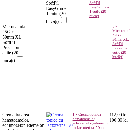
660,00 lei.
SoftFil
SoftFil
EasyGuide -
EasyGuide -
1 cutie (20
1 cutie (20
bucăți)
bucăți)
Microcanula
1
×
Microcanu
25G x
25G x
50mm XL,
50mm XL,
SoftFil
SoftFil
Precision - 1
Precision -
cutie (20
cutie (20
bucăți)
bucăți)
Crema tratarea
1
×
Crema tratarea
112,00
lei
hematoamelor,
Prețul
P
hematoamelor,
100,80
lei
echimozelor, edemelor
inițial
c
echimozelor, edemelor
cu lactoferina, 50 ml,