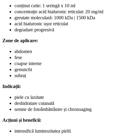
conținut cutie: 1 seringă x 10 ml
concentrație acid hialuronic reticulat: 20 mg/ml
greutate moleculară: 1000 kDa | 1500 kDa
acid hialuronic ușor reticulat
degradare progresivă
Zone de aplicare:
abdomen
fese
coapse interne
genunchi
subraț
Indicații:
piele cu laxitate
deshidratare cutanată
semne de fotoîmbătrânire și chronoaging
Acțiuni și beneficii:
intensifică luminozitatea pielii