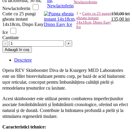
a
e
cu lactoferina, 50 ml,
Newlactoferrin
fost:
1
Newlactoferrin
112,00 lei.
Cutie cu 25 pungi
1
×
Cutie cu 25 pungi
150,00
lei
gheata instant
Prețul
P
gheata instant
135,00
lei
14x18cm, Dispo Easy
inițial
c
14x18cm, Dispo Easy
Ice
a
e
Ice
fost:
1
Cantitate
150,00 lei.
Skinbooster
corp
Adaugă în coș
10
ml,
Descriere
Opera
REV
Opera REV Skinbooster Diva de la Ksurgery MED Laboratories
Diva
este un filler biorevitalizant pentru corp, pe bază de acid hialuronic
-
ușor reticulat, conceput pentru îmbunătățirea calității pielii și
hidratare
remodelarea țesuturilor cu laxitate.
profundă
și
Acest skinbooster este utilizat pentru combaterea imperfecțiunilor
biorevitalizare
asociate fotoîmbătrânirii și îmbătrânirii cronologice, oferind un efect
quantity
natural și de durată. Contribuie la hidratarea profundă a pielii și la
stimularea regenerării tisulare.
Caracteristici tehnice: