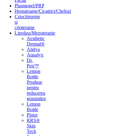
Facial
Plasmogel/PRP
Hematoame/Cicatrici/Chelozi
Criochirurgie
si
crioterapie
Lipoliza/Mezoterapie
Aesthetic
Dermal®
Alidya
Aqualyx
Dr.
Pen™
Lemon
Bottle
Produse
pentru
reducerea
grasimilor
Lemon
Bottle
Pistor
RRS®
Skin
Tech