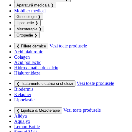
Aparatură medicală
❯
Mobilier medical
Ginecologie
❯
Liposuctie
❯
Mezoterapie
❯
Ortopedie
❯
Vezi toate produsele
❮ Fillere dermice
Acid hialuronic
Colagen
Acid polilactic
Hidroxiapatita de calciu
Hialuronidaza
Vezi toate produsele
❮ Tratamente cicatrici si cheloizi
Biodermis
Kelapher
Lipoelastic
Vezi toate produsele
❮ Lipoliză & Mezoterapie
Alidya
Aqualyx
Lemon Bottle
Sagoni Melt