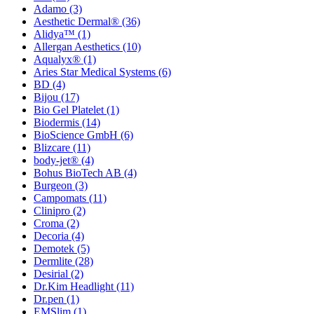
Adamo
(3)
Aesthetic Dermal®
(36)
Alidya™
(1)
Allergan Aesthetics
(10)
Aqualyx®
(1)
Aries Star Medical Systems
(6)
BD
(4)
Bijou
(17)
Bio Gel Platelet
(1)
Biodermis
(14)
BioScience GmbH
(6)
Blizcare
(11)
body-jet®
(4)
Bohus BioTech AB
(4)
Burgeon
(3)
Campomats
(11)
Clinipro
(2)
Croma
(2)
Decoria
(4)
Demotek
(5)
Dermlite
(28)
Desirial
(2)
Dr.Kim Headlight
(11)
Dr.pen
(1)
EMSlim
(1)