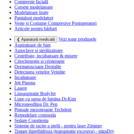
Compresie facială
Corsete modelatoare
Modelatoare brațe
Pantaloni modelatori
Veste și Costume Compresive Postoperatori
Articole pentru bărbați
Vezi toate produsele
❮ Aparatură medicală
Aspiratoare de fum
Autoclave si sterilizatoare
Centrifuge, incubatoare & mixere
Criochirurgie si crioterapie
Dermatoscoape Dermlite
Detectarea venelor Veinlite
Incaltatoare
Jett Plasma
Lasere
Lipoaspiratie BodyJet
Lupe cu sursa de lumina Dr.Kim
Microneedling Dr. Pen
Pistoale mezoterapie Techdent
Remodelare corporala
Sedare Constienta
Sisteme de racire a pielii - pentru laser Zimmer
Tratare hiperhidroza (transpiratie excesiva) - miraDry