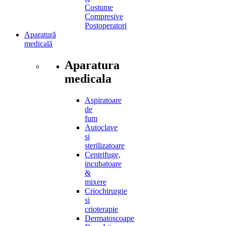
Costume
Compresive
Postoperatori
Aparatură
medicală
Aparatura
medicala
Aspiratoare
de
fum
Autoclave
si
sterilizatoare
Centrifuge,
incubatoare
&
mixere
Criochirurgie
si
crioterapie
Dermatoscoape