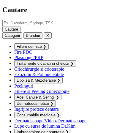
Cautare
Categorii
Branduri
✕
Fillere dermice
❯
Fire PDO
Plasmogel/PRP
Tratamente cicatrici si cheloizi
❯
Criochirurgie si crioterapie
Exozomi & Polinucleotide
Lipoliză & Mezoterapie
❯
Peelinguri
Fillere si Peeling Ginecologie
Ace, Canule & Seringi
❯
Dermatocosmetice
❯
Îngrijire proteze dentare
Consumabile medicale
❯
Dermatoscoape/Video-Dermatoscoape
Lupe cu sursa de lumina Dr.Kim
Imbracaminte de compresie
❯