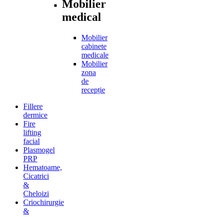
Mobilier
medical
Mobilier
cabinete
medicale
Mobilier
zona
de
recepție
Fillere
dermice
Fire
lifting
facial
Plasmogel
PRP
Hematoame,
Cicatrici
&
Cheloizi
Criochirurgie
&