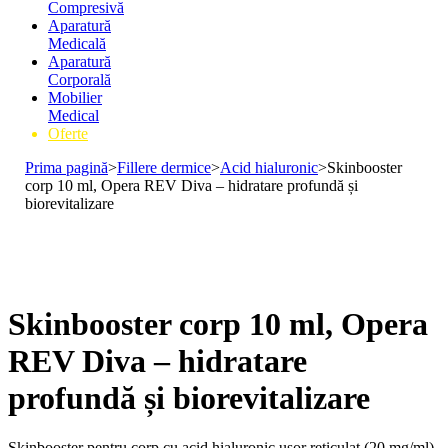
Compresivă
Aparatură
Medicală
Aparatură
Corporală
Mobilier
Medical
Oferte
Prima pagină
>
Fillere dermice
>
Acid hialuronic
>
Skinbooster
corp 10 ml, Opera REV Diva – hidratare profundă și
biorevitalizare
Skinbooster corp 10 ml, Opera
REV Diva – hidratare
profundă și biorevitalizare
Skinbooster pentru corp cu acid hialuronic ușor reticulat (20 mg/ml),