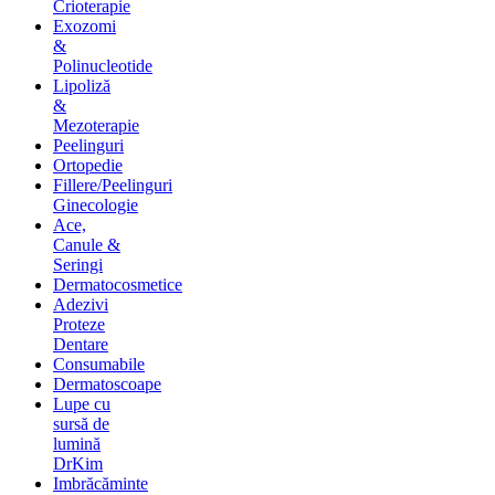
Crioterapie
Exozomi
&
Polinucleotide
Lipoliză
&
Mezoterapie
Peelinguri
Ortopedie
Fillere/Peelinguri
Ginecologie
Ace,
Canule &
Seringi
Dermatocosmetice
Adezivi
Proteze
Dentare
Consumabile
Dermatoscoape
Lupe cu
sursă de
lumină
DrKim
Imbrăcăminte