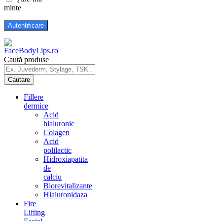
minte
Caută produse
Fillere
dermice
Acid
hialuronic
Colagen
Acid
polilactic
Hidroxiapatita
de
calciu
Biorevitalizante
Hialuronidaza
Fire
Lifting