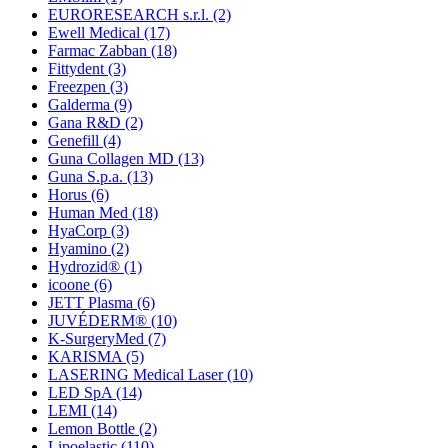
EURORESEARCH s.r.l.
(2)
Ewell Medical
(17)
Farmac Zabban
(18)
Fittydent
(3)
Freezpen
(3)
Galderma
(9)
Gana R&D
(2)
Genefill
(4)
Guna Collagen MD
(13)
Guna S.p.a.
(13)
Horus
(6)
Human Med
(18)
HyaCorp
(3)
Hyamino
(2)
Hydrozid®
(1)
icoone
(6)
JETT Plasma
(6)
JUVÉDERM®
(10)
K-SurgeryMed
(7)
KARISMA
(5)
LASERING Medical Laser
(10)
LED SpA
(14)
LEMI
(14)
Lemon Bottle
(2)
Lipoelastic
(110)