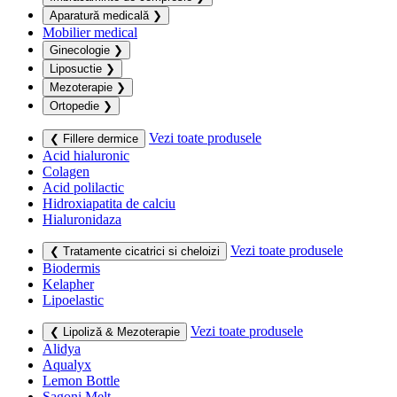
Aparatură medicală
❯
Mobilier medical
Ginecologie
❯
Liposuctie
❯
Mezoterapie
❯
Ortopedie
❯
Vezi toate produsele
❮ Fillere dermice
Acid hialuronic
Colagen
Acid polilactic
Hidroxiapatita de calciu
Hialuronidaza
Vezi toate produsele
❮ Tratamente cicatrici si cheloizi
Biodermis
Kelapher
Lipoelastic
Vezi toate produsele
❮ Lipoliză & Mezoterapie
Alidya
Aqualyx
Lemon Bottle
Sagoni Melt