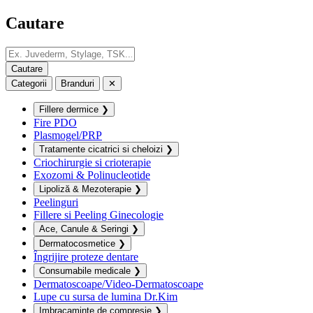
Cautare
Categorii
Branduri
✕
Fillere dermice
❯
Fire PDO
Plasmogel/PRP
Tratamente cicatrici si cheloizi
❯
Criochirurgie si crioterapie
Exozomi & Polinucleotide
Lipoliză & Mezoterapie
❯
Peelinguri
Fillere si Peeling Ginecologie
Ace, Canule & Seringi
❯
Dermatocosmetice
❯
Îngrijire proteze dentare
Consumabile medicale
❯
Dermatoscoape/Video-Dermatoscoape
Lupe cu sursa de lumina Dr.Kim
Imbracaminte de compresie
❯