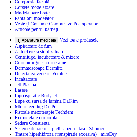
Compresie facială
Corsete modelatoare
Modelatoare brațe
Pantaloni modelatori
Veste și Costume Compresive Postoperatori
Articole pentru bărbați
Vezi toate produsele
❮ Aparatură medicală
Aspiratoare de fum
Autoclave si sterilizatoare
Centrifuge, incubatoare & mixere
Criochirurgie si crioterapie
Dermatoscoape Dermlite
Detectarea venelor Veinlite
Incaltatoare
Jett Plasma
Lasere
Lipoaspiratie BodyJet
Lupe cu sursa de lumina Dr.Kim
Microneedling Dr. Pen
Pistoale mezoterapie Techdent
Remodelare corporala
Sedare Constienta
Sisteme de racire a pielii - pentru laser Zimmer
Tratare hiperhidroza (transpiratie excesiva) - miraDry