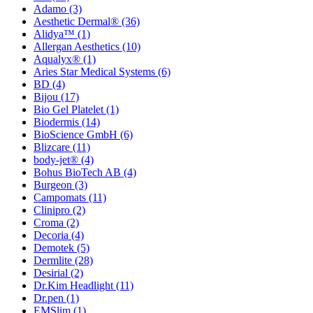
Adamo
(3)
Aesthetic Dermal®
(36)
Alidya™
(1)
Allergan Aesthetics
(10)
Aqualyx®
(1)
Aries Star Medical Systems
(6)
BD
(4)
Bijou
(17)
Bio Gel Platelet
(1)
Biodermis
(14)
BioScience GmbH
(6)
Blizcare
(11)
body-jet®
(4)
Bohus BioTech AB
(4)
Burgeon
(3)
Campomats
(11)
Clinipro
(2)
Croma
(2)
Decoria
(4)
Demotek
(5)
Dermlite
(28)
Desirial
(2)
Dr.Kim Headlight
(11)
Dr.pen
(1)
EMSlim
(1)