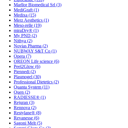
Marllor Biomedical Srl
(3)
MediGraft
(1)
Medixa
(15)
Merz Aesthetics
(1)
Meso-relle
(19)
miraDry®
(1)
My PND
(2)
Nithya
(2)
Novias Pharma
(2)
NUBWAY S&T Co
(1)
Opera
(7)
OREON Life science
(6)
Peel2Glow
(6)
Piennedi
(2)
Plasmogel
(30)
Professional Dietetics
(2)
Quanta System
(11)
Quen
(2)
RADIESSE®
(1)
Rejuran
(3)
Rennova
(2)
Restylane®
(8)
Revanesse
(6)
Sagoni Melt
(5)