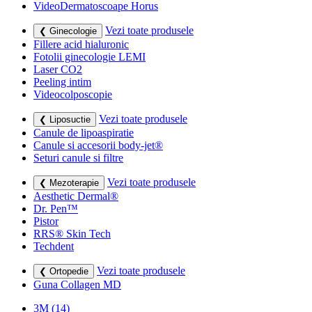
VideoDermatoscoape Horus
Vezi toate produsele
❮ Ginecologie
Fillere acid hialuronic
Fotolii ginecologie LEMI
Laser CO2
Peeling intim
Videocolposcopie
Vezi toate produsele
❮ Liposuctie
Canule de lipoaspiratie
Canule si accesorii body-jet®
Seturi canule si filtre
Vezi toate produsele
❮ Mezoterapie
Aesthetic Dermal®
Dr. Pen™
Pistor
RRS® Skin Tech
Techdent
Vezi toate produsele
❮ Ortopedie
Guna Collagen MD
3M
(14)