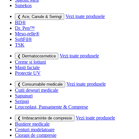
Sunekos
Vezi toate produsele
❮ Ace, Canule & Seringi
BD®
Dr. Pen™
Meso-relle®
SoftFil®
TSK
Vezi toate produsele
❮ Dermatocosmetice
Creme si lotiuni
Masti faciale
Protectie UV
Vezi toate produsele
❮ Consumabile medicale
Cutii deșeuri medicale
Sapunuri
Seringi
Leucoplast, Pansamente & Comprese
Vezi toate produsele
❮ Imbracaminte de compresie
Bustiere medicale
Centuri modelatoare
Ciorapi de compresie