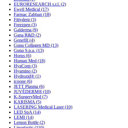
EURORESEARCH s.r.l.
(2)
Ewell Medical
(17)
Farmac Zabban
(18)
Fittydent
(3)
Freezpen
(3)
Galderma
(9)
Gana R&D
(2)
Genefill
(4)
Guna Collagen MD
(13)
Guna S.p.a.
(13)
Horus
(6)
Human Med
(18)
HyaCorp
(3)
Hyamino
(2)
Hydrozid®
(1)
icoone
(6)
JETT Plasma
(6)
JUVÉDERM®
(10)
K-SurgeryMed
(7)
KARISMA
(5)
LASERING Medical Laser
(10)
LED SpA
(14)
LEMI
(14)
Lemon Bottle
(2)
Lipoelastic
(110)