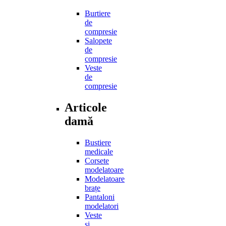
Burtiere
de
compresie
Salopete
de
compresie
Veste
de
compresie
Articole
damă
Bustiere
medicale
Corsete
modelatoare
Modelatoare
brațe
Pantaloni
modelatori
Veste
și