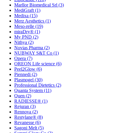
Marllor Biomedical Srl
(3)
MediGraft
(1)
Medixa
(15)
Merz Aesthetics
(1)
Meso-relle
(19)
miraDry®
(1)
My PND
(2)
Nithya
(2)
Novias Pharma
(2)
NUBWAY S&T Co
(1)
Opera
(7)
OREON Life science
(6)
Peel2Glow
(6)
Piennedi
(2)
Plasmogel
(30)
Professional Dietetics
(2)
Quanta System
(11)
Quen
(2)
RADIESSE®
(1)
Rejuran
(3)
Rennova
(2)
Restylane®
(8)
Revanesse
(6)
Sagoni Melt
(5)