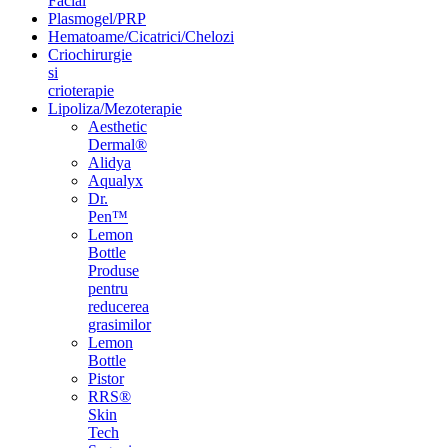
Facial
Plasmogel/PRP
Hematoame/Cicatrici/Chelozi
Criochirurgie
si
crioterapie
Lipoliza/Mezoterapie
Aesthetic
Dermal®
Alidya
Aqualyx
Dr.
Pen™
Lemon
Bottle
Produse
pentru
reducerea
grasimilor
Lemon
Bottle
Pistor
RRS®
Skin
Tech