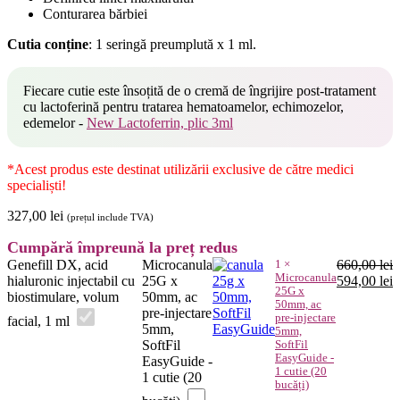
Conturarea bărbiei
Cutia conține
: 1 seringă preumplută x 1 ml.
Fiecare cutie este însoțită de o cremă de îngrijire post-tratament
cu lactoferină pentru tratarea hematoamelor, echimozelor,
edemelor -
New Lactoferrin, plic 3ml
*Acest produs este destinat utilizării exclusive de către medici
specialiști!
327,00
lei
(prețul include TVA)
Cumpără împreună la preț redus
Genefill DX, acid
Microcanula
1
×
660,00
lei
Microcanula
Prețul
P
hialuronic injectabil cu
25G x
594,00
lei
25G x
inițial
c
biostimulare, volum
50mm, ac
50mm, ac
a
e
pre-injectare
pre-injectare
facial, 1 ml
fost:
5
5mm,
5mm,
660,00 lei.
SoftFil
SoftFil
EasyGuide -
EasyGuide -
1 cutie (20
1 cutie (20
bucăți)