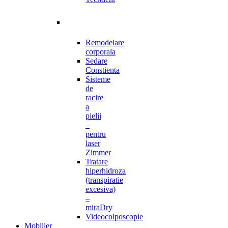
Remodelare
corporala
Sedare
Constienta
Sisteme
de
racire
a
pielii
–
pentru
laser
Zimmer
Tratare
hiperhidroza
(transpiratie
excesiva)
–
miraDry
Videocolposcopie
Mobilier