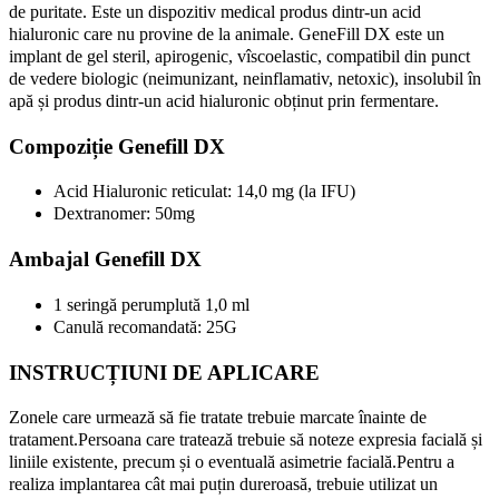
de puritate. Este un dispozitiv medical produs dintr-un acid
hialuronic care nu provine de la animale. GeneFill DX este un
implant de gel steril, apirogenic, vîscoelastic, compatibil din punct
de vedere biologic (neimunizant, neinflamativ, netoxic), insolubil în
apă și produs dintr-un acid hialuronic obținut prin fermentare.
Compoziție Genefill DX
Acid Hialuronic reticulat: 14,0 mg (la IFU)
Dextranomer: 50mg
Ambajal Genefill DX
1 seringă perumplută 1,0 ml
Canulă recomandată: 25G
INSTRUCȚIUNI DE APLICARE
Zonele care urmează să fie tratate trebuie marcate înainte de
tratament.Persoana care tratează trebuie să noteze expresia facială și
liniile existente, precum și o eventuală asimetrie facială.Pentru a
realiza implantarea cât mai puțin dureroasă, trebuie utilizat un