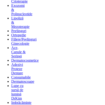
Crioterapie
Exozomi
&
Polinucleotide
Lipoliză
&
Mezoterapie
Peelinguri
Ortopedie
Fillere/Peelinguri
Ginecologie
Ace,
Canule &
Seringi
Dermatocosmetice
Adezivi
Proteze
Dentare
Consumabile
Dermatoscoape
Lupe cu
sursă de
lumină
DrKim
Imbrăcăminte