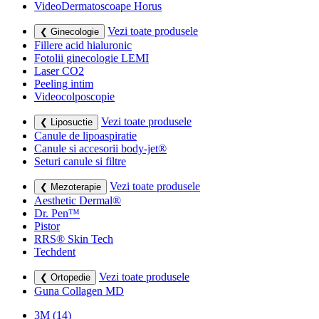
VideoDermatoscoape Horus
Vezi toate produsele
❮ Ginecologie
Fillere acid hialuronic
Fotolii ginecologie LEMI
Laser CO2
Peeling intim
Videocolposcopie
Vezi toate produsele
❮ Liposuctie
Canule de lipoaspiratie
Canule si accesorii body-jet®
Seturi canule si filtre
Vezi toate produsele
❮ Mezoterapie
Aesthetic Dermal®
Dr. Pen™
Pistor
RRS® Skin Tech
Techdent
Vezi toate produsele
❮ Ortopedie
Guna Collagen MD
3M
(14)