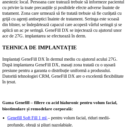
anestezic local. Persoana care tratează trebuie să informeze pacientul
cu privire la toate precauțiile și posibilele efecte adverse înainte de
tratament. Zona care urmează să fie tratată trebuie să fie curățată cu
grijă cu agenți antiseptici înainte de tratament. Seringa este scoasă
din blister, se îndepărtează capacul care acoperă vârful seringii și se
aplică un ac pe seringă. GeneFill DX se injectează cu ajutorul unor
ace de 27G. implantarea se efectuează în derm.
TEHNICA DE IMPLANTAȚIE
Implantați GeneFill DX în dermul mediu cu ajutorul acului 27G.
După implantarea GeneFill DX, masați zona tratată cu o ușoară
presiune pentru a garanta o distribuție uniformă a produsului.
Datorită tehnologiei CRM, GeneFill DX are o excelentă flexibilitate
în țesut.
Gama Genefill – fillere cu acid hialuronic pentru volum facial,
biostimulare și remodelare corporală:
Genefill Soft Fill 1 ml
– pentru volum facial, riduri medii-
profunde, obraji și pliuri nazolabiale.