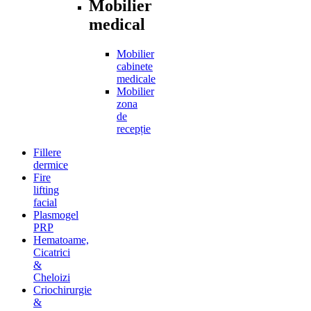
Mobilier
medical
Mobilier
cabinete
medicale
Mobilier
zona
de
recepție
Fillere
dermice
Fire
lifting
facial
Plasmogel
PRP
Hematoame,
Cicatrici
&
Cheloizi
Criochirurgie
&