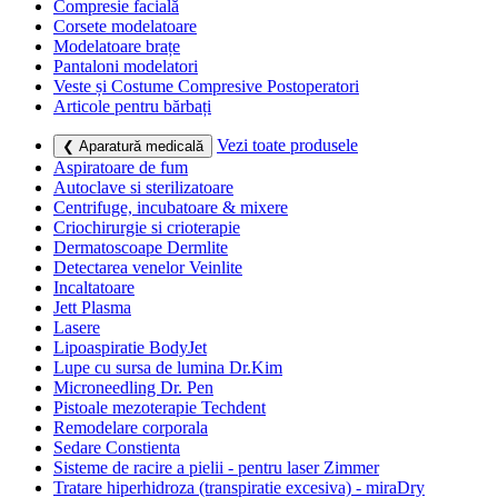
Compresie facială
Corsete modelatoare
Modelatoare brațe
Pantaloni modelatori
Veste și Costume Compresive Postoperatori
Articole pentru bărbați
Vezi toate produsele
❮ Aparatură medicală
Aspiratoare de fum
Autoclave si sterilizatoare
Centrifuge, incubatoare & mixere
Criochirurgie si crioterapie
Dermatoscoape Dermlite
Detectarea venelor Veinlite
Incaltatoare
Jett Plasma
Lasere
Lipoaspiratie BodyJet
Lupe cu sursa de lumina Dr.Kim
Microneedling Dr. Pen
Pistoale mezoterapie Techdent
Remodelare corporala
Sedare Constienta
Sisteme de racire a pielii - pentru laser Zimmer
Tratare hiperhidroza (transpiratie excesiva) - miraDry