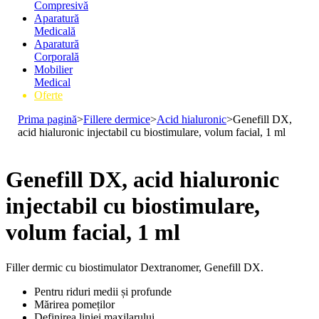
Compresivă
Aparatură
Medicală
Aparatură
Corporală
Mobilier
Medical
Oferte
Prima pagină
>
Fillere dermice
>
Acid hialuronic
>
Genefill DX,
acid hialuronic injectabil cu biostimulare, volum facial, 1 ml
Genefill DX, acid hialuronic
injectabil cu biostimulare,
volum facial, 1 ml
Filler dermic cu biostimulator Dextranomer, Genefill DX.
Pentru riduri medii și profunde
Mărirea pomeților
Definirea liniei maxilarului