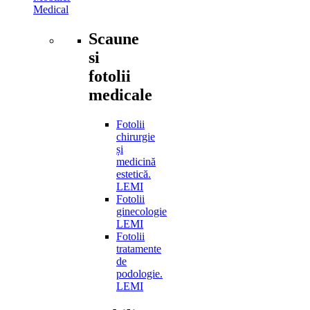
Medical
Scaune
si
fotolii
medicale
Fotolii
chirurgie
și
medicină
estetică.
LEMI
Fotolii
ginecologie
LEMI
Fotolii
tratamente
de
podologie.
LEMI