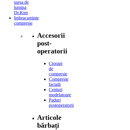
sursa de
lumina
Dr.Kim
Imbracaminte
compresie
Accesorii
post-
operatorii
Ciorapi
de
compresie
Compresie
facială
Centuri
modelatoare
Paduri
postoperatorii
Articole
bărbați