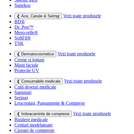
Sunekos
Vezi toate produsele
❮ Ace, Canule & Seringi
BD®
Dr. Pen™
Meso-relle®
SoftFil®
TSK
Vezi toate produsele
❮ Dermatocosmetice
Creme si lotiuni
Masti faciale
Protectie UV
Vezi toate produsele
❮ Consumabile medicale
Cutii deșeuri medicale
Sapunuri
Seringi
Leucoplast, Pansamente & Comprese
Vezi toate produsele
❮ Imbracaminte de compresie
Bustiere medicale
Centuri modelatoare
Ciorapi de compresie