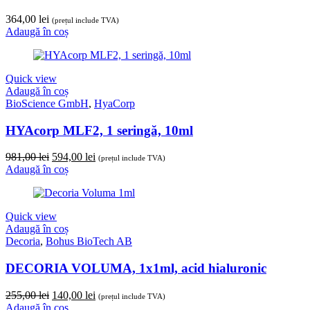
364,00
lei
(prețul include TVA)
Adaugă în coș
Quick view
Adaugă în coș
BioScience GmbH
,
HyaCorp
HYAcorp MLF2, 1 seringă, 10ml
Prețul
Prețul
981,00
lei
594,00
lei
(prețul include TVA)
inițial
curent
Adaugă în coș
a
este:
fost:
594,00 lei.
981,00 lei.
Quick view
Adaugă în coș
Decoria
,
Bohus BioTech AB
DECORIA VOLUMA, 1x1ml, acid hialuronic
Prețul
Prețul
255,00
lei
140,00
lei
(prețul include TVA)
inițial
curent
Adaugă în coș