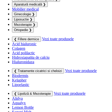
Aparatură medicală
❯
Mobilier medical
Ginecologie
❯
Liposuctie
❯
Mezoterapie
❯
Ortopedie
❯
Vezi toate produsele
❮ Fillere dermice
Acid hialuronic
Colagen
Acid polilactic
Hidroxiapatita de calciu
Hialuronidaza
Vezi toate produsele
❮ Tratamente cicatrici si cheloizi
Biodermis
Kelapher
Lipoelastic
Vezi toate produsele
❮ Lipoliză & Mezoterapie
Alidya
Aqualyx
Lemon Bottle
Sagoni Melt