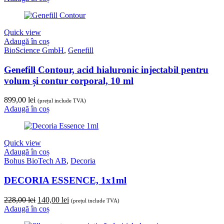
a
este:
fost:
140,00 lei.
255,00 lei.
Quick view
Adaugă în coș
BioScience GmbH
,
Genefill
Genefill Contour, acid hialuronic injectabil pentru
volum și contur corporal, 10 ml
899,00
lei
(prețul include TVA)
Adaugă în coș
Quick view
Adaugă în coș
Bohus BioTech AB
,
Decoria
DECORIA ESSENCE, 1x1ml
Prețul
Prețul
228,00
lei
140,00
lei
(prețul include TVA)
inițial
curent
Adaugă în coș
a
este: