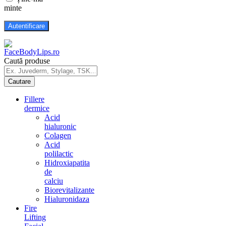
minte
Caută produse
Fillere
dermice
Acid
hialuronic
Colagen
Acid
polilactic
Hidroxiapatita
de
calciu
Biorevitalizante
Hialuronidaza
Fire
Lifting