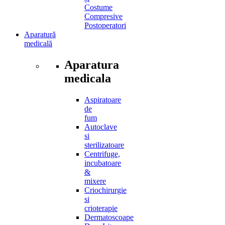
Costume
Compresive
Postoperatori
Aparatură
medicală
Aparatura
medicala
Aspiratoare
de
fum
Autoclave
si
sterilizatoare
Centrifuge,
incubatoare
&
mixere
Criochirurgie
si
crioterapie
Dermatoscoape