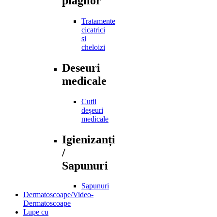
plagilor
Tratamente
cicatrici
si
cheloizi
Deseuri
medicale
Cutii
deșeuri
medicale
Igienizanți
/
Sapunuri
Sapunuri
Dermatoscoape/Video-
Dermatoscoape
Lupe cu