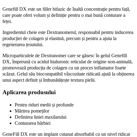
1
Genefill DX este un filler bifazic de înaltă concentrație pentru față,
ml
quantity
care poate oferi volum și definiție pentru o mai bună conturare a
feței.
Ingredientul cheie este Dextranomerul, responsabil pentru inducerea
producției de colagen și elastină, precum și pentru a ajuta la
regenerarea țesutului.
Microparticulele de Dextranomer care se găsesc în gelul Genefill
DX, împreună cu acidul hialuronic reticulat de origine non-animală,
promovează producția de colagen cu un proces inflamator foarte
scăzut. Gelul său biocompatibil vâscozitate ridicată ajută la obținerea
unui aspect definit și îmbunătățește textura pielii.
Aplicarea produsului
Pentru riduri medii și profunde
Mărirea pomeților
Definirea liniei maxilarului
Conturarea bărbiei
GeneFill DX este un implant cutanat absorbabil cu un nivel ridicat