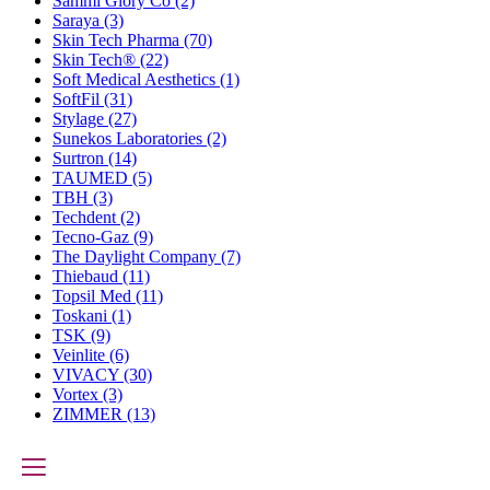
Sammi Glory Co
(2)
Saraya
(3)
Skin Tech Pharma
(70)
Skin Tech®
(22)
Soft Medical Aesthetics
(1)
SoftFil
(31)
Stylage
(27)
Sunekos Laboratories
(2)
Surtron
(14)
TAUMED
(5)
TBH
(3)
Techdent
(2)
Tecno-Gaz
(9)
The Daylight Company
(7)
Thiebaud
(11)
Topsil Med
(11)
Toskani
(1)
TSK
(9)
Veinlite
(6)
VIVACY
(30)
Vortex
(3)
ZIMMER
(13)