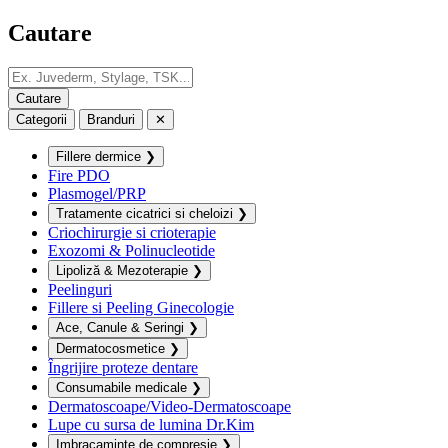
Cautare
Categorii
Branduri
✕
Fillere dermice
❯
Fire PDO
Plasmogel/PRP
Tratamente cicatrici si cheloizi
❯
Criochirurgie si crioterapie
Exozomi & Polinucleotide
Lipoliză & Mezoterapie
❯
Peelinguri
Fillere si Peeling Ginecologie
Ace, Canule & Seringi
❯
Dermatocosmetice
❯
Îngrijire proteze dentare
Consumabile medicale
❯
Dermatoscoape/Video-Dermatoscoape
Lupe cu sursa de lumina Dr.Kim
Imbracaminte de compresie
❯