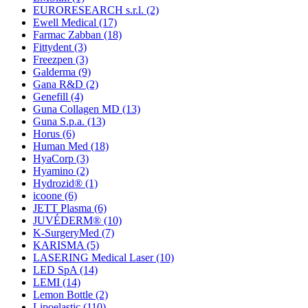
EURORESEARCH s.r.l.
(2)
Ewell Medical
(17)
Farmac Zabban
(18)
Fittydent
(3)
Freezpen
(3)
Galderma
(9)
Gana R&D
(2)
Genefill
(4)
Guna Collagen MD
(13)
Guna S.p.a.
(13)
Horus
(6)
Human Med
(18)
HyaCorp
(3)
Hyamino
(2)
Hydrozid®
(1)
icoone
(6)
JETT Plasma
(6)
JUVÉDERM®
(10)
K-SurgeryMed
(7)
KARISMA
(5)
LASERING Medical Laser
(10)
LED SpA
(14)
LEMI
(14)
Lemon Bottle
(2)
Lipoelastic
(110)