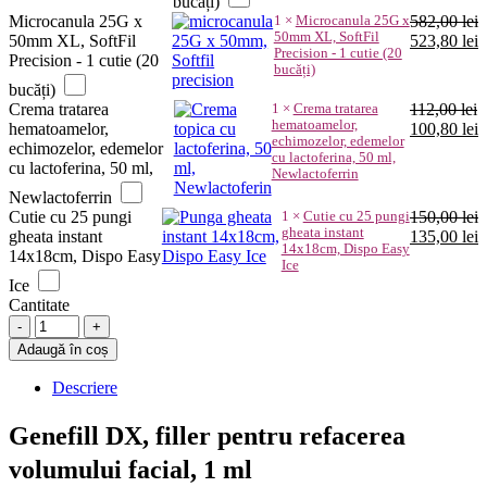
bucăți)
Microcanula 25G x
1
×
Microcanula 25G x
582,00
lei
50mm XL, SoftFil
Prețul
P
50mm XL, SoftFil
523,80
lei
Precision - 1 cutie (20
inițial
c
Precision - 1 cutie (20
bucăți)
a
e
bucăți)
fost:
5
Crema tratarea
1
×
Crema tratarea
112,00
lei
582,00 lei.
hematoamelor,
Prețul
P
hematoamelor,
100,80
lei
echimozelor, edemelor
inițial
c
echimozelor, edemelor
cu lactoferina, 50 ml,
a
e
cu lactoferina, 50 ml,
Newlactoferrin
fost:
1
Newlactoferrin
112,00 lei.
Cutie cu 25 pungi
1
×
Cutie cu 25 pungi
150,00
lei
gheata instant
Prețul
P
gheata instant
135,00
lei
14x18cm, Dispo Easy
inițial
c
14x18cm, Dispo Easy
Ice
a
e
Ice
fost:
1
Cantitate
150,00 lei.
Genefill
DX,
Adaugă în coș
acid
hialuronic
Descriere
injectabil
cu
Genefill DX, filler pentru refacerea
biostimulare,
volum
volumului facial, 1 ml
facial,