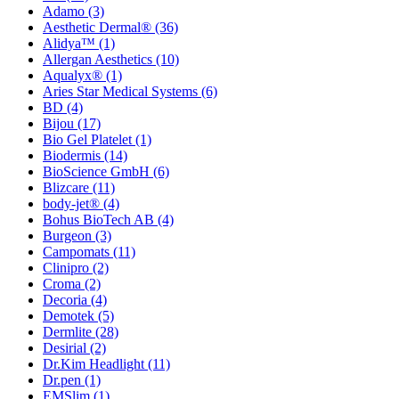
Adamo
(3)
Aesthetic Dermal®
(36)
Alidya™
(1)
Allergan Aesthetics
(10)
Aqualyx®
(1)
Aries Star Medical Systems
(6)
BD
(4)
Bijou
(17)
Bio Gel Platelet
(1)
Biodermis
(14)
BioScience GmbH
(6)
Blizcare
(11)
body-jet®
(4)
Bohus BioTech AB
(4)
Burgeon
(3)
Campomats
(11)
Clinipro
(2)
Croma
(2)
Decoria
(4)
Demotek
(5)
Dermlite
(28)
Desirial
(2)
Dr.Kim Headlight
(11)
Dr.pen
(1)
EMSlim
(1)