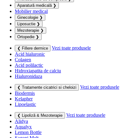
Aparatură medicală
❯
Mobilier medical
Ginecologie
❯
Liposuctie
❯
Mezoterapie
❯
Ortopedie
❯
Vezi toate produsele
❮ Fillere dermice
Acid hialuronic
Colagen
Acid polilactic
Hidroxiapatita de calciu
Hialuronidaza
Vezi toate produsele
❮ Tratamente cicatrici si cheloizi
Biodermis
Kelapher
Lipoelastic
Vezi toate produsele
❮ Lipoliză & Mezoterapie
Alidya
Aqualyx
Lemon Bottle
Sagoni Melt