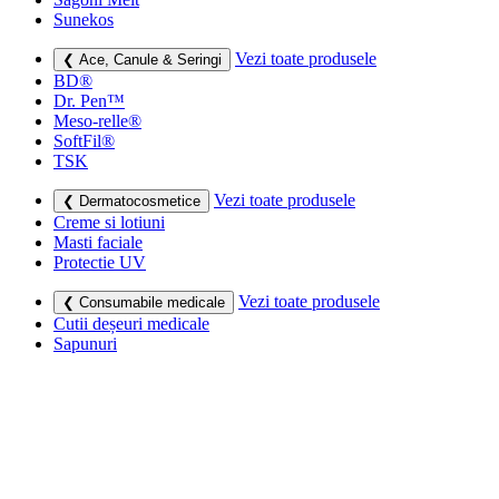
Sunekos
Vezi toate produsele
❮ Ace, Canule & Seringi
BD®
Dr. Pen™
Meso-relle®
SoftFil®
TSK
Vezi toate produsele
❮ Dermatocosmetice
Creme si lotiuni
Masti faciale
Protectie UV
Vezi toate produsele
❮ Consumabile medicale
Cutii deșeuri medicale
Sapunuri
Seringi
Leucoplast, Pansamente & Comprese
Vezi toate produsele
❮ Imbracaminte de compresie
Bustiere medicale
Centuri modelatoare
Ciorapi de compresie