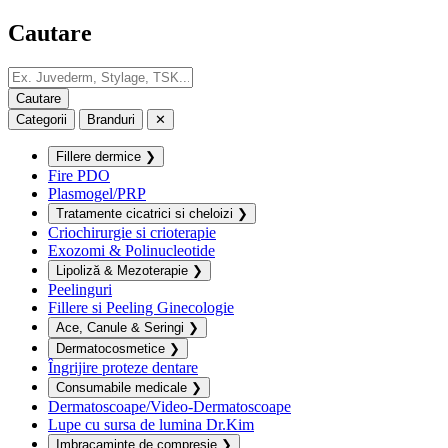
Cautare
Categorii
Branduri
✕
Fillere dermice
❯
Fire PDO
Plasmogel/PRP
Tratamente cicatrici si cheloizi
❯
Criochirurgie si crioterapie
Exozomi & Polinucleotide
Lipoliză & Mezoterapie
❯
Peelinguri
Fillere si Peeling Ginecologie
Ace, Canule & Seringi
❯
Dermatocosmetice
❯
Îngrijire proteze dentare
Consumabile medicale
❯
Dermatoscoape/Video-Dermatoscoape
Lupe cu sursa de lumina Dr.Kim
Imbracaminte de compresie
❯