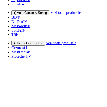
Sunekos
Vezi toate produsele
❮ Ace, Canule & Seringi
BD®
Dr. Pen™
Meso-relle®
SoftFil®
TSK
Vezi toate produsele
❮ Dermatocosmetice
Creme si lotiuni
Masti faciale
Protectie UV
Vezi toate produsele
❮ Consumabile medicale
Cutii deșeuri medicale
Sapunuri
Seringi
Leucoplast, Pansamente & Comprese
Vezi toate produsele
❮ Imbracaminte de compresie
Bustiere medicale
Centuri modelatoare
Ciorapi de compresie