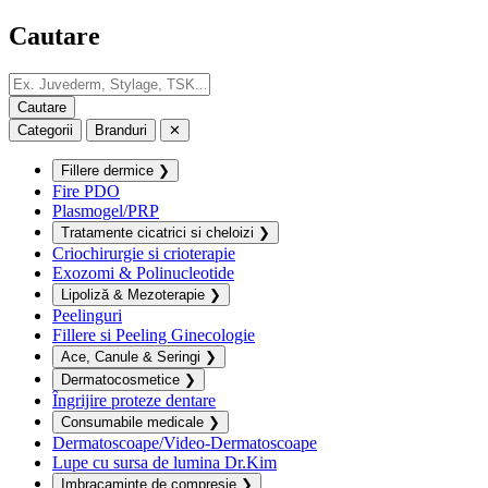
Cautare
Categorii
Branduri
✕
Fillere dermice
❯
Fire PDO
Plasmogel/PRP
Tratamente cicatrici si cheloizi
❯
Criochirurgie si crioterapie
Exozomi & Polinucleotide
Lipoliză & Mezoterapie
❯
Peelinguri
Fillere si Peeling Ginecologie
Ace, Canule & Seringi
❯
Dermatocosmetice
❯
Îngrijire proteze dentare
Consumabile medicale
❯
Dermatoscoape/Video-Dermatoscoape
Lupe cu sursa de lumina Dr.Kim
Imbracaminte de compresie
❯