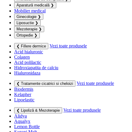
Aparatură medicală
❯
Mobilier medical
Ginecologie
❯
Liposuctie
❯
Mezoterapie
❯
Ortopedie
❯
Vezi toate produsele
❮ Fillere dermice
Acid hialuronic
Colagen
Acid polilactic
Hidroxiapatita de calciu
Hialuronidaza
Vezi toate produsele
❮ Tratamente cicatrici si cheloizi
Biodermis
Kelapher
Lipoelastic
Vezi toate produsele
❮ Lipoliză & Mezoterapie
Alidya
Aqualyx
Lemon Bottle
Sagoni Melt