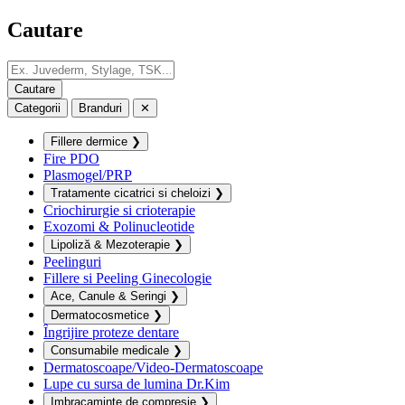
Cautare
Categorii
Branduri
✕
Fillere dermice
❯
Fire PDO
Plasmogel/PRP
Tratamente cicatrici si cheloizi
❯
Criochirurgie si crioterapie
Exozomi & Polinucleotide
Lipoliză & Mezoterapie
❯
Peelinguri
Fillere si Peeling Ginecologie
Ace, Canule & Seringi
❯
Dermatocosmetice
❯
Îngrijire proteze dentare
Consumabile medicale
❯
Dermatoscoape/Video-Dermatoscoape
Lupe cu sursa de lumina Dr.Kim
Imbracaminte de compresie
❯