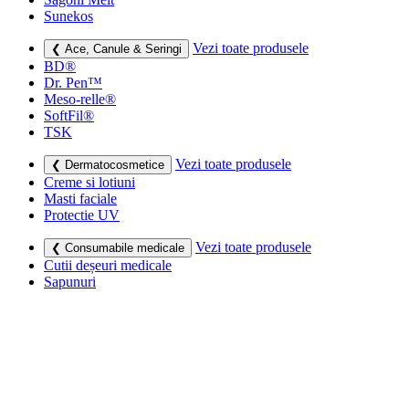
Sunekos
Vezi toate produsele
❮ Ace, Canule & Seringi
BD®
Dr. Pen™
Meso-relle®
SoftFil®
TSK
Vezi toate produsele
❮ Dermatocosmetice
Creme si lotiuni
Masti faciale
Protectie UV
Vezi toate produsele
❮ Consumabile medicale
Cutii deșeuri medicale
Sapunuri
Seringi
Leucoplast, Pansamente & Comprese
Vezi toate produsele
❮ Imbracaminte de compresie
Bustiere medicale
Centuri modelatoare
Ciorapi de compresie