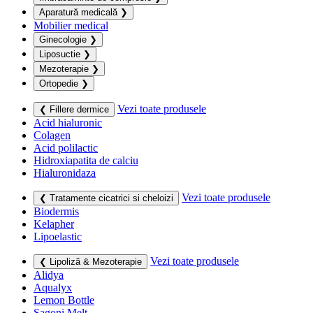
Aparatură medicală
❯
Mobilier medical
Ginecologie
❯
Liposuctie
❯
Mezoterapie
❯
Ortopedie
❯
Vezi toate produsele
❮ Fillere dermice
Acid hialuronic
Colagen
Acid polilactic
Hidroxiapatita de calciu
Hialuronidaza
Vezi toate produsele
❮ Tratamente cicatrici si cheloizi
Biodermis
Kelapher
Lipoelastic
Vezi toate produsele
❮ Lipoliză & Mezoterapie
Alidya
Aqualyx
Lemon Bottle
Sagoni Melt