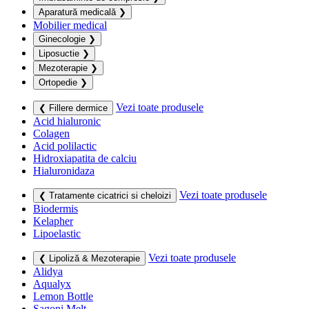
Aparatură medicală
❯
Mobilier medical
Ginecologie
❯
Liposuctie
❯
Mezoterapie
❯
Ortopedie
❯
Vezi toate produsele
❮ Fillere dermice
Acid hialuronic
Colagen
Acid polilactic
Hidroxiapatita de calciu
Hialuronidaza
Vezi toate produsele
❮ Tratamente cicatrici si cheloizi
Biodermis
Kelapher
Lipoelastic
Vezi toate produsele
❮ Lipoliză & Mezoterapie
Alidya
Aqualyx
Lemon Bottle
Sagoni Melt