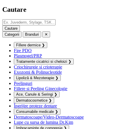
Cautare
Categorii
Branduri
✕
Fillere dermice
❯
Fire PDO
Plasmogel/PRP
Tratamente cicatrici si cheloizi
❯
Criochirurgie si crioterapie
Exozomi & Polinucleotide
Lipoliză & Mezoterapie
❯
Peelinguri
Fillere si Peeling Ginecologie
Ace, Canule & Seringi
❯
Dermatocosmetice
❯
Îngrijire proteze dentare
Consumabile medicale
❯
Dermatoscoape/Video-Dermatoscoape
Lupe cu sursa de lumina Dr.Kim
Imbracaminte de compresie
❯