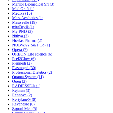
Marllor Biomedical Srl
(3)
MediGraft
(1)
Medixa
(15)
Merz Aesthetics
(1)
Meso-relle
(19)
miraDry®
(1)
My PND
(2)
Nithya
(2)
Novias Pharma
(2)
NUBWAY S&T Co
(1)
Opera
(7)
OREON Life science
(6)
Peel2Glow
(6)
Piennedi
(2)
Plasmogel
(30)
Professional Dietetics
(2)
Quanta System
(11)
Quen
(2)
RADIESSE®
(1)
Rejuran
(3)
Rennova
(2)
Restylane®
(8)
Revanesse
(6)
Sagoni Melt
(5)