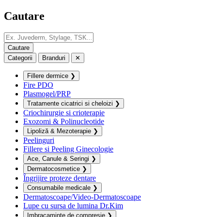
Cautare
Categorii
Branduri
✕
Fillere dermice
❯
Fire PDO
Plasmogel/PRP
Tratamente cicatrici si cheloizi
❯
Criochirurgie si crioterapie
Exozomi & Polinucleotide
Lipoliză & Mezoterapie
❯
Peelinguri
Fillere si Peeling Ginecologie
Ace, Canule & Seringi
❯
Dermatocosmetice
❯
Îngrijire proteze dentare
Consumabile medicale
❯
Dermatoscoape/Video-Dermatoscoape
Lupe cu sursa de lumina Dr.Kim
Imbracaminte de compresie
❯