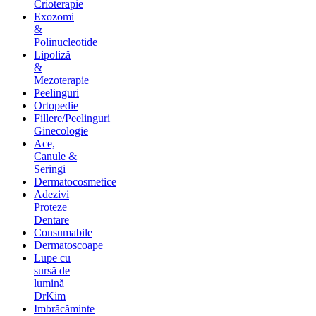
Crioterapie
Exozomi
&
Polinucleotide
Lipoliză
&
Mezoterapie
Peelinguri
Ortopedie
Fillere/Peelinguri
Ginecologie
Ace,
Canule &
Seringi
Dermatocosmetice
Adezivi
Proteze
Dentare
Consumabile
Dermatoscoape
Lupe cu
sursă de
lumină
DrKim
Imbrăcăminte