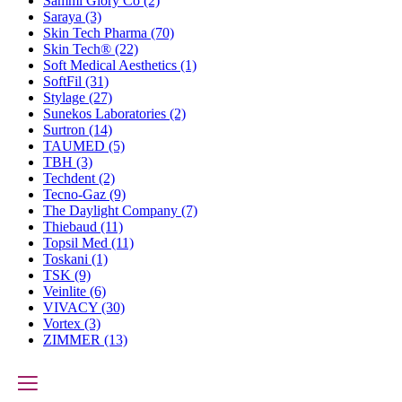
Sammi Glory Co
(2)
Saraya
(3)
Skin Tech Pharma
(70)
Skin Tech®
(22)
Soft Medical Aesthetics
(1)
SoftFil
(31)
Stylage
(27)
Sunekos Laboratories
(2)
Surtron
(14)
TAUMED
(5)
TBH
(3)
Techdent
(2)
Tecno-Gaz
(9)
The Daylight Company
(7)
Thiebaud
(11)
Topsil Med
(11)
Toskani
(1)
TSK
(9)
Veinlite
(6)
VIVACY
(30)
Vortex
(3)
ZIMMER
(13)