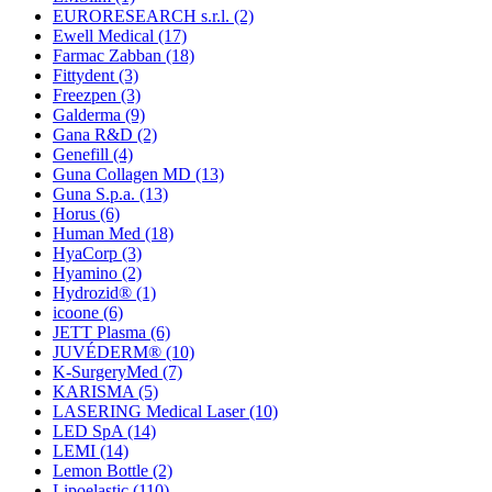
EURORESEARCH s.r.l.
(2)
Ewell Medical
(17)
Farmac Zabban
(18)
Fittydent
(3)
Freezpen
(3)
Galderma
(9)
Gana R&D
(2)
Genefill
(4)
Guna Collagen MD
(13)
Guna S.p.a.
(13)
Horus
(6)
Human Med
(18)
HyaCorp
(3)
Hyamino
(2)
Hydrozid®
(1)
icoone
(6)
JETT Plasma
(6)
JUVÉDERM®
(10)
K-SurgeryMed
(7)
KARISMA
(5)
LASERING Medical Laser
(10)
LED SpA
(14)
LEMI
(14)
Lemon Bottle
(2)
Lipoelastic
(110)