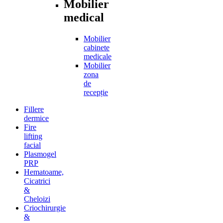
Mobilier
medical
Mobilier
cabinete
medicale
Mobilier
zona
de
recepție
Fillere
dermice
Fire
lifting
facial
Plasmogel
PRP
Hematoame,
Cicatrici
&
Cheloizi
Criochirurgie
&