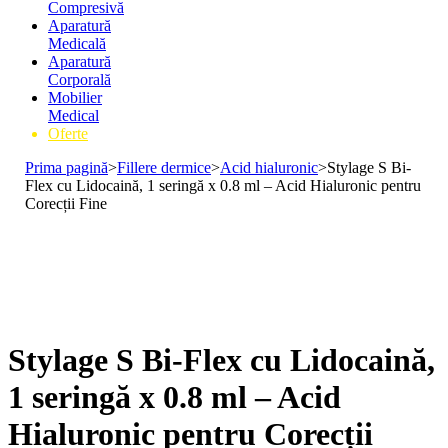
Compresivă
Aparatură
Medicală
Aparatură
Corporală
Mobilier
Medical
Oferte
Prima pagină
>
Fillere dermice
>
Acid hialuronic
>
Stylage S Bi-
Flex cu Lidocaină, 1 seringă x 0.8 ml – Acid Hialuronic pentru
Corecții Fine
Stylage S Bi-Flex cu Lidocaină,
1 seringă x 0.8 ml – Acid
Hialuronic pentru Corecții