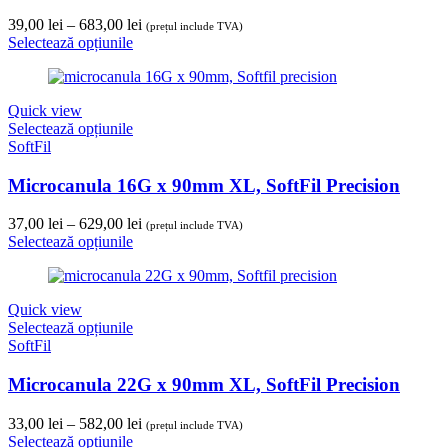
Interval
39,00
lei
–
683,00
lei
(prețul include TVA)
de
Selectează opțiunile
prețuri:
39,00 lei
până
Quick view
la
Selectează opțiunile
683,00 lei
SoftFil
Microcanula 16G x 90mm XL, SoftFil Precision
Interval
37,00
lei
–
629,00
lei
(prețul include TVA)
de
Selectează opțiunile
prețuri:
37,00 lei
până
Quick view
la
Selectează opțiunile
629,00 lei
SoftFil
Microcanula 22G x 90mm XL, SoftFil Precision
Interval
33,00
lei
–
582,00
lei
(prețul include TVA)
de
Selectează opțiunile