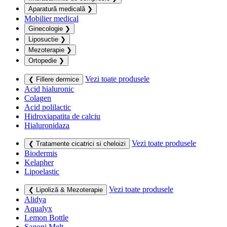
Aparatură medicală
❯
Mobilier medical
Ginecologie
❯
Liposuctie
❯
Mezoterapie
❯
Ortopedie
❯
Vezi toate produsele
❮ Fillere dermice
Acid hialuronic
Colagen
Acid polilactic
Hidroxiapatita de calciu
Hialuronidaza
Vezi toate produsele
❮ Tratamente cicatrici si cheloizi
Biodermis
Kelapher
Lipoelastic
Vezi toate produsele
❮ Lipoliză & Mezoterapie
Alidya
Aqualyx
Lemon Bottle
Sagoni Melt