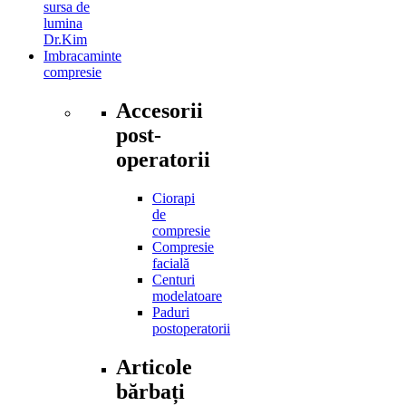
sursa de
lumina
Dr.Kim
Imbracaminte
compresie
Accesorii
post-
operatorii
Ciorapi
de
compresie
Compresie
facială
Centuri
modelatoare
Paduri
postoperatorii
Articole
bărbați