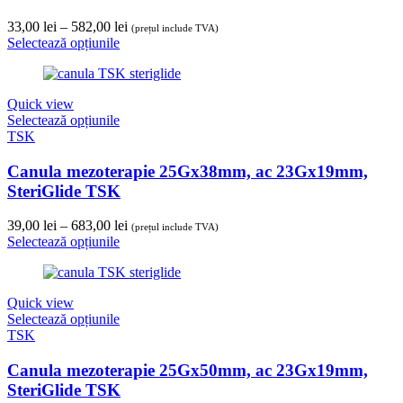
Hialuronic
pentru
Interval
33,00
lei
–
582,00
lei
(prețul include TVA)
Corecții
de
Selectează opțiunile
Fine
prețuri:
quantity
33,00 lei
până
Quick view
la
Selectează opțiunile
582,00 lei
TSK
Canula mezoterapie 25Gx38mm, ac 23Gx19mm,
SteriGlide TSK
Interval
39,00
lei
–
683,00
lei
(prețul include TVA)
de
Selectează opțiunile
prețuri:
39,00 lei
până
Quick view
la
Selectează opțiunile
683,00 lei
TSK
Canula mezoterapie 25Gx50mm, ac 23Gx19mm,
SteriGlide TSK