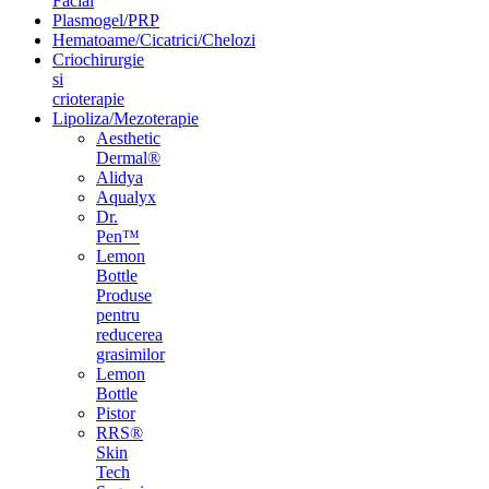
Facial
Plasmogel/PRP
Hematoame/Cicatrici/Chelozi
Criochirurgie
si
crioterapie
Lipoliza/Mezoterapie
Aesthetic
Dermal®
Alidya
Aqualyx
Dr.
Pen™
Lemon
Bottle
Produse
pentru
reducerea
grasimilor
Lemon
Bottle
Pistor
RRS®
Skin
Tech