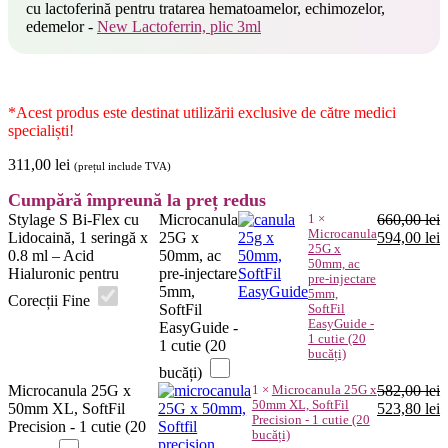
cu lactoferină pentru tratarea hematoamelor, echimozelor,
edemelor -
New Lactoferrin, plic 3ml
*Acest produs este destinat utilizării exclusive de către medici
specialiști!
311,00
lei
(prețul include TVA)
Cumpără împreună la preț redus
Stylage S Bi-Flex cu
Microcanula
1
×
660,00
lei
Microcanula
Prețul
P
Lidocaină, 1 seringă x
25G x
594,00
lei
25G x
inițial
c
0.8 ml – Acid
50mm, ac
50mm, ac
a
e
Hialuronic pentru
pre-injectare
pre-injectare
fost:
5
5mm,
5mm,
Corecții Fine
660,00 lei.
SoftFil
SoftFil
EasyGuide -
EasyGuide -
1 cutie (20
1 cutie (20
bucăți)
bucăți)
Microcanula 25G x
1
×
Microcanula 25G x
582,00
lei
50mm XL, SoftFil
Prețul
P
50mm XL, SoftFil
523,80
lei
Precision - 1 cutie (20
inițial
c
Precision - 1 cutie (20
bucăți)
a
e