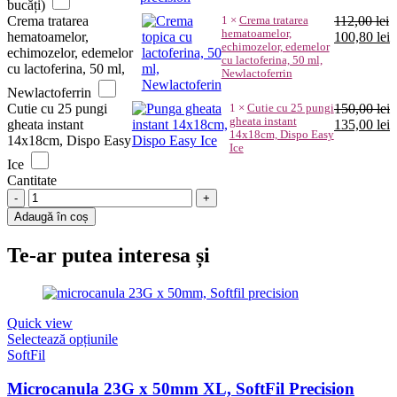
bucăți)
fost:
5
Crema tratarea
1
×
Crema tratarea
112,00
lei
582,00 lei.
hematoamelor,
Prețul
P
hematoamelor,
100,80
lei
echimozelor, edemelor
inițial
c
echimozelor, edemelor
cu lactoferina, 50 ml,
a
e
cu lactoferina, 50 ml,
Newlactoferrin
fost:
1
Newlactoferrin
112,00 lei.
Cutie cu 25 pungi
1
×
Cutie cu 25 pungi
150,00
lei
gheata instant
Prețul
P
gheata instant
135,00
lei
14x18cm, Dispo Easy
inițial
c
14x18cm, Dispo Easy
Ice
a
e
Ice
fost:
1
Cantitate
150,00 lei.
Stylage
S
Adaugă în coș
Bi-
Flex
Te-ar putea interesa și
cu
Lidocaină,
1
seringă
Quick view
x
Selectează opțiunile
0.8
SoftFil
ml
–
Acid
Microcanula 23G x 50mm XL, SoftFil Precision