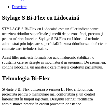
prețuri:
Descriere
33,00 lei
până
la
Stylage S Bi-Flex cu Lidocaină
582,00 lei
STYLAGE S Bi-Flex cu Lidocaină este un filler indicat pentru
netezirea ridurilor superficiale și medii de pe zona feței, precum și
pentru mărirea buzelor. Stylage S Bi-Flex cu Lidocaină trebuie
administrat prin injectare superficială în zona ridurilor sau defectelor
cutanate care trebuiesc tratate.
Acest filler unic este formulat cu acid hialuronic stabilizat, o
substanță care se găsește în mod natural în organism. De asemenea,
conține lidocaină, un anestezic care mărește confortul pacientului.
Tehnologia Bi-Flex
Stylage S Bi-Flex utilizează o seringă Bi-Flex ergonomică,
proiectată pentru o manipulare mai confortabilă și un control
îmbunătățit în timpul injectării. Designul seringii facilitează
administrarea precisă în cadrul procedurilor estetice.