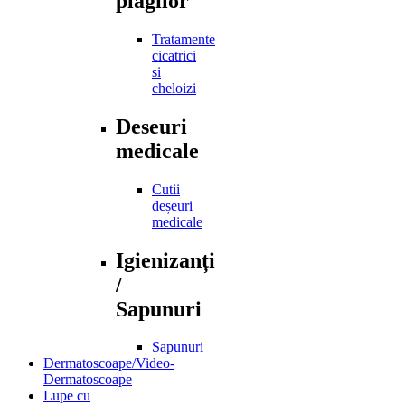
plagilor
Tratamente
cicatrici
si
cheloizi
Deseuri
medicale
Cutii
deșeuri
medicale
Igienizanți
/
Sapunuri
Sapunuri
Dermatoscoape/Video-
Dermatoscoape
Lupe cu