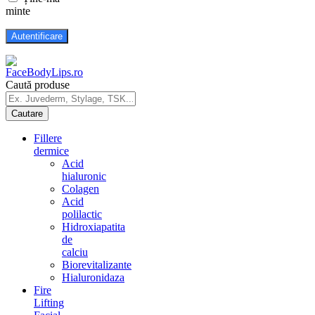
minte
Caută produse
Fillere
dermice
Acid
hialuronic
Colagen
Acid
polilactic
Hidroxiapatita
de
calciu
Biorevitalizante
Hialuronidaza
Fire
Lifting