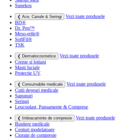
Sunekos
Vezi toate produsele
❮ Ace, Canule & Seringi
BD®
Dr. Pen™
Meso-relle®
SoftFil®
TSK
Vezi toate produsele
❮ Dermatocosmetice
Creme si lotiuni
Masti faciale
Protectie UV
Vezi toate produsele
❮ Consumabile medicale
Cutii deșeuri medicale
Sapunuri
Seringi
Leucoplast, Pansamente & Comprese
Vezi toate produsele
❮ Imbracaminte de compresie
Bustiere medicale
Centuri modelatoare
Ciorapi de compresie