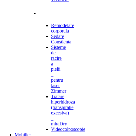
Remodelare
corporala
Sedare
Constienta
Sisteme
de
racire
a
pielii
–
pentru
laser
Zimmer
Tratare
hiperhidroza
(transpiratie
excesiva)
–
miraDry
Videocolposcopie
Mobilier