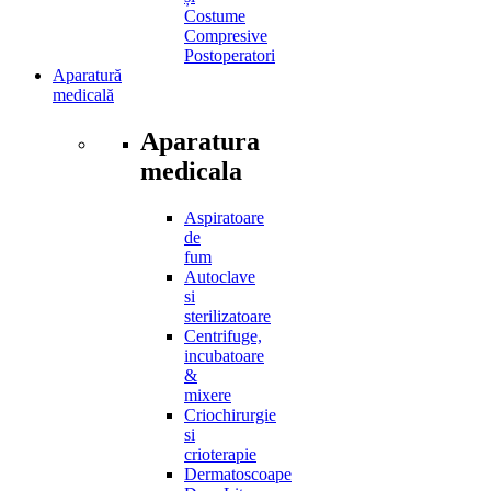
Costume
Compresive
Postoperatori
Aparatură
medicală
Aparatura
medicala
Aspiratoare
de
fum
Autoclave
si
sterilizatoare
Centrifuge,
incubatoare
&
mixere
Criochirurgie
si
crioterapie
Dermatoscoape