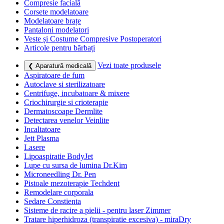
Compresie facială
Corsete modelatoare
Modelatoare brațe
Pantaloni modelatori
Veste și Costume Compresive Postoperatori
Articole pentru bărbați
Vezi toate produsele
❮ Aparatură medicală
Aspiratoare de fum
Autoclave si sterilizatoare
Centrifuge, incubatoare & mixere
Criochirurgie si crioterapie
Dermatoscoape Dermlite
Detectarea venelor Veinlite
Incaltatoare
Jett Plasma
Lasere
Lipoaspiratie BodyJet
Lupe cu sursa de lumina Dr.Kim
Microneedling Dr. Pen
Pistoale mezoterapie Techdent
Remodelare corporala
Sedare Constienta
Sisteme de racire a pielii - pentru laser Zimmer
Tratare hiperhidroza (transpiratie excesiva) - miraDry