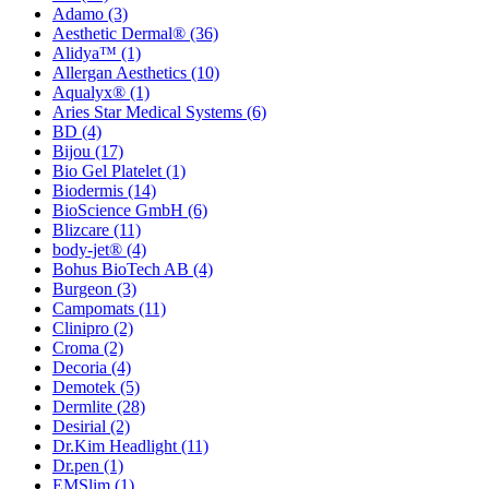
Adamo
(3)
Aesthetic Dermal®
(36)
Alidya™
(1)
Allergan Aesthetics
(10)
Aqualyx®
(1)
Aries Star Medical Systems
(6)
BD
(4)
Bijou
(17)
Bio Gel Platelet
(1)
Biodermis
(14)
BioScience GmbH
(6)
Blizcare
(11)
body-jet®
(4)
Bohus BioTech AB
(4)
Burgeon
(3)
Campomats
(11)
Clinipro
(2)
Croma
(2)
Decoria
(4)
Demotek
(5)
Dermlite
(28)
Desirial
(2)
Dr.Kim Headlight
(11)
Dr.pen
(1)
EMSlim
(1)