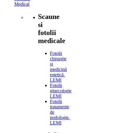
Medical
Scaune
si
fotolii
medicale
Fotolii
chirurgie
și
medicină
estetică.
LEMI
Fotolii
ginecologie
LEMI
Fotolii
tratamente
de
podologie.
LEMI