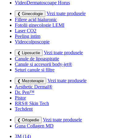
VideoDermatoscoape Horus
Vezi toate produsele
❮ Ginecologie
Fillere acid hialuronic
Fotolii ginecologie LEMI
Laser CO2
Peeling intim
Videocolposcopie
Vezi toate produsele
❮ Liposuctie
Canule de lipoaspiratie
Canule si accesorii body-jet®
Seturi canule si filtre
Vezi toate produsele
❮ Mezoterapie
Aesthetic Dermal®
Dr. Pen™
Pistor
RRS® Skin Tech
Techdent
Vezi toate produsele
❮ Ortopedie
Guna Collagen MD
3M
(14)