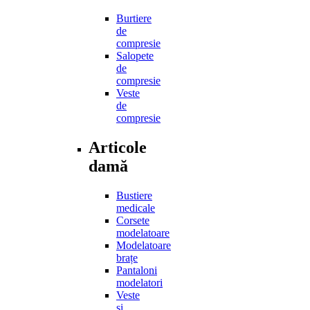
Burtiere
de
compresie
Salopete
de
compresie
Veste
de
compresie
Articole
damă
Bustiere
medicale
Corsete
modelatoare
Modelatoare
brațe
Pantaloni
modelatori
Veste
și