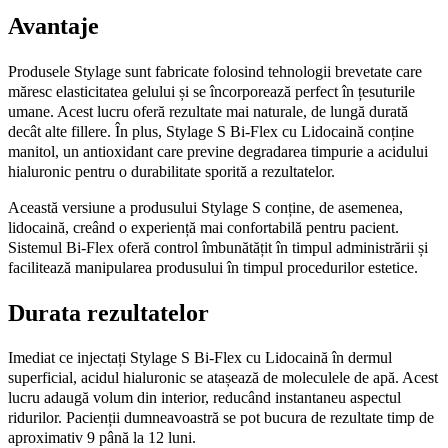
Avantaje
Produsele Stylage sunt fabricate folosind tehnologii brevetate care
măresc elasticitatea gelului și se încorporează perfect în țesuturile
umane. Acest lucru oferă rezultate mai naturale, de lungă durată
decât alte fillere. În plus, Stylage S Bi-Flex cu Lidocaină conține
manitol, un antioxidant care previne degradarea timpurie a acidului
hialuronic pentru o durabilitate sporită a rezultatelor.
Această versiune a produsului Stylage S conține, de asemenea,
lidocaină, creând o experiență mai confortabilă pentru pacient.
Sistemul Bi-Flex oferă control îmbunătățit în timpul administrării și
facilitează manipularea produsului în timpul procedurilor estetice.
Durata rezultatelor
Imediat ce injectați Stylage S Bi-Flex cu Lidocaină în dermul
superficial, acidul hialuronic se atașează de moleculele de apă. Acest
lucru adaugă volum din interior, reducând instantaneu aspectul
ridurilor. Pacienții dumneavoastră se pot bucura de rezultate timp de
aproximativ 9 până la 12 luni.